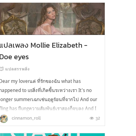
แปลเพลง Mollie Elizabeth -
Doe eyes
แปลสรรพสิ่ง
Dear my loverแด่ ที่รักของฉัน what has
happened to usสิ่งที่เกิดขึ้นระหว่างเรา It's no
longer summerเฉกเช่นฤดูร้อนที่จากไป And our
fling has flungความสัมพันธ์เราสองก็จบลง And I
still spin your recordsแต่ฉันยังเล่นเพลงโปรดของ
32
cinnamon_roll
คุณบนแผ่นเสียงไวนิล And You still feel like
homeในใจฉัน ตัวตนคุณก็ยังอบอ...