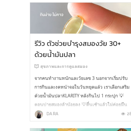
รีวิว ตัวช่วยบำรุงสมองวัย 30+
ด้วยน้ำมันปลา
สุขภาพและการดูแลสมอง
จากคนทำงานหนักและวัยเลข 3 นอกจากเริ่มปรับ
การกินและงดหน้าจอในวันหยุดแล้ว เราเลือกเสริม
ด้วยน้ำมันปลาKLARITY หลังกินไป 1 กระปุก 💡
ตอนบ่ายสมองล้าน้อยลง 💡ตื่นเช้าแล้วไม่ค่อยมึน
หัว 💡ไอเดียไม่ตัน ยิ่งทำงานสาย Content แนะนำ
2
DA RA
ว่าควรมี ชอบตรงที่ไม่มีกลิ่นคาวเลย กินง่ายสุด
ตั้งแต่เคยกินน้ำมันปลามาเลย ใครที่เคยกิ...