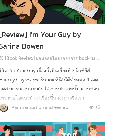
[Review] I'm Your Guy by
Sarina Bowen
[Book Review] ผลพลอยได้จากอาการ book hangover หลังอ่านสารพัน MM Romance
รีวิว:I'm Your Guy เรื่องนี้เป็นเรื่องที่ 2 ในซีรีส์
Hockey Guysของซารินาค่ะ ซีรีส์นี้มีทั้งหมด 4 เล่ม
แต่สามารถอ่านแยกกันได้เราหยิบเล่มนี้มาอ่านก่อน
เพราะเอไอแนะนำว่าเรื่องนี้น่าจะถูกจริตเรา
มากกว่า555 เรื่องนี้เป็นเรื่องราวของ TOMMASO
36
Parntranslation and Review
นักกีฬาฮอกกี้ NHL กับ Carter มัณฑนากรมือฉมัง
ทอมมาโซเพิ่งโดนเทร...