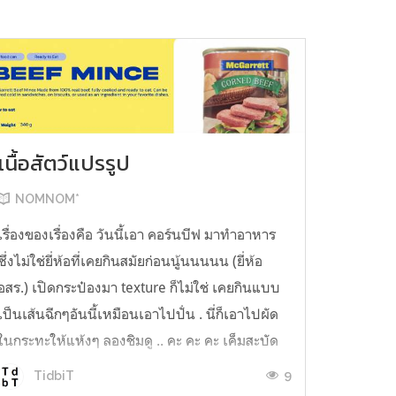
เนื้อสัตว์แปรรูป
NOMNOM*
เรื่องของเรื่องคือ วันนี้เอา คอร์นบีฟ มาทำอาหาร
ซึ่งไม่ใช่ยี่ห้อที่เคยกินสมัยก่อนนู้นนนนน (ยี่ห้อ
อสร.) เปิดกระป๋องมา texture ก็ไม่ใช่ เคยกินแบบ
เป็นเส้นฉีกๆอันนี้เหมือนเอาไปปั่น . นี่ก็เอาไปผัด
ในกระทะให้แห้งๆ ลองชิมดู .. คะ คะ คะ เค็มสะบัด
O o" ... แบบใช้โควต้ากินโซเดียมทั้งสัปดาห์
9
TidbiT
ต้องหาผักนึ่ง ...