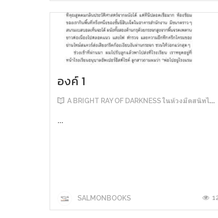
มาชิมดู โดยคิดว่าปมมันไม่น่าหนักเท่าThe
Restมั้ง??? 😂เรื่องย่อ: Noël หนุ่ม PR จ...
องค์ 1
A BRIGHT RAY OF DARKNESS ในห้วงมืดสนิทไม่มิดแสง
...
1
SALMONBOOKS