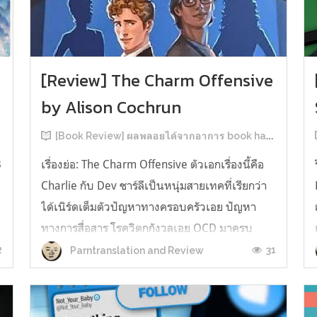
[Review] The Charm Offensive
by Alison Cochrun
[Book Review] ผลพลอยได้จากอาการ book hangover หลังอ่านสารพัน MM Romance
3
เรื่องย่อ: The Charm Offensive ตัวเอกเรื่องนี้คือ
Charlie กับ Dev ชาร์ลีเป็นหนุ่มสายเทคที่เรียกว่า
ได้เนิร์ดเต็มตัวปัญหาทางครอบครัวเอย ปัญหา
ทางการสื่อสาร โรควิตกกังวลเอย OCD มาครบ
เรียกได้ว่าครบองค์ประกอบความโอตะ เขาทั้งไม่
2
31
Parntranslation and Review
เชื่อในรักแท้ ไม่เคยมีความสัมพันธ์ในเชิงโรแมนติก
กับใคร หรืออาจเรียกว่าไม่เคยรู...