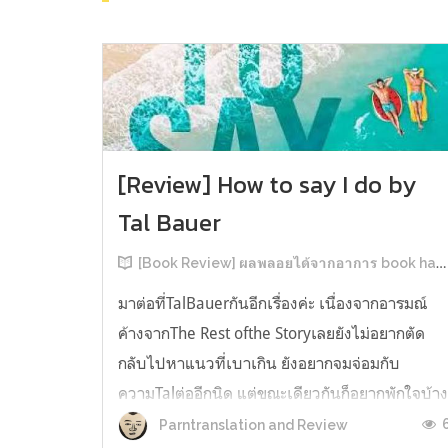
[Review] How to say I do by
Tal Bauer
[Book Review] ผลพลอยได้จากอาการ book hangover หลังอ่านสารพัน MM Romance
มาต่อที่TalBauerกันอีกเรื่องค่ะ เนื่องจากอารมณ์
ค้างจากThe Rest ofthe Storyเลยยังไม่อยากตัด
กลับไปหาแนวที่เบาเกิน ยังอยากจมจ่อมกับ
ความTalต่ออีกนิด แต่ขณะเดียวกันก็อยากพักใจบ้า
เลยหยิบแนวโรแมนติกดราม่าจ๋าๆอย่างเรื่องนี้ขึ้น
Parntranslation and Review