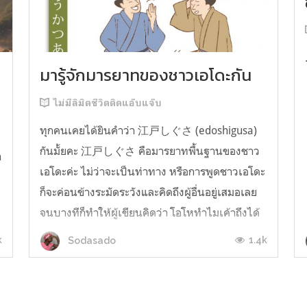
มารู้จักมารยาทของชาวเอโดะกัน
ไม่มีลิมิตชีวิตติดแอ๊บแจ๊บ
ทุกคนเคยได้ยินคำว่า 江戸しぐさ (edoshigusa)
กันมั้ยคะ 江戸しぐさ คือมารยาทพื้นฐานของชาว
า
เอโดะค่ะ ไม่ว่าจะเป็นท่าทาง หรือการพูดชาวเอโดะ
ก็จะค่อนข้างระมัดระวังและคิดถึงผู้อื่นอยู่เสมอเลย
จนบางทีก็ทำให้ผู้เขียนคิดว่า โอโหทำไมเค้าถึงได้
คิดถึงคนอื่นได้ขนาดนี้นะอยากรู้มั้ยคะว่าชาวเอโดะ
k
1.4k
Sodasado
มารยาทดีขนาดไหน มาลองอ่านกันได้เ...