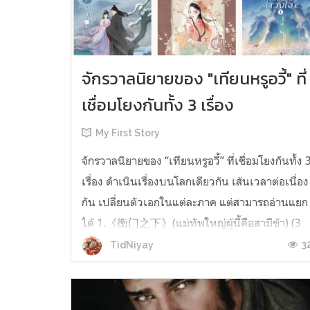
จักรวาลนิยายของ "เทียนหรูอวี้" ที่
เชื่อมโยงกันทั้ง 3 เรื่อง
My First Story
จักรวาลนิยายของ “เทียนหรูอวี้” ที่เชื่อมโยงกันทั้ง 
เรื่อง ดำเนินเรื่องบนโลกเดียวกัน เส้นเวลาต่อเนื่อง
กัน เปลี่ยนตัวเอกในแต่ละภาค แต่สามารถอ่านแยก
ได้ 1.《衡门之下》(แม่ทัพใหญ่ผู้นี้คือสามีข้า) (3
เล่มจบ) เป็นเรื่องที่เกิดก่อน เล่าเรื่องของ ฝูถิง กับ
3
TidNiyay
หลี่ชีฉือ ที่ต้องแต่งงานกันก่อนจะใช้ชีวิตห่างไกล
กัน...