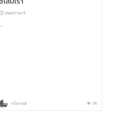
ชโลมเรา
ฝนปรายรวี
...
2k
รวีภาคย์