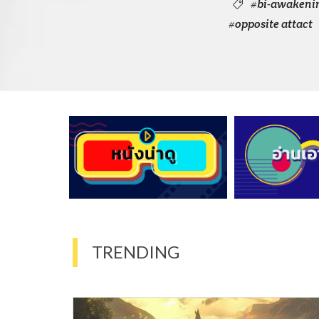
#bi-awakeni
#opposite attact
TRENDING