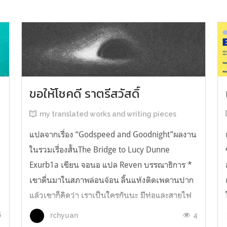
ขอให้โชคดี ราตรีสวัสดิ์
my translated works and writing pieces
แปลจากเรื่อง “Godspeed and Goodnight”ผลงาน
ในรวมเรื่องสั้นThe Bridge to Lucy Dunne
Exurb1a เขียน จอนอ แปล Reven บรรณาธิการ *
เขาตื่นมาในสภาพล่อนจ้อน ลิ้นแห้งติดเพดานปาก
แล้วเขาก็คิดว่า เราเป็นใครกันนะ มีท่อและสายไฟ
ง
อยู่ในตัว เกิดความรู้สึกอยากฉี่ และแม้ตัวเขาจะ
6
4
rchyuan
เหยียดตรง ก็มีแต่ความมืดมิดอยู่เบื้องหน้...