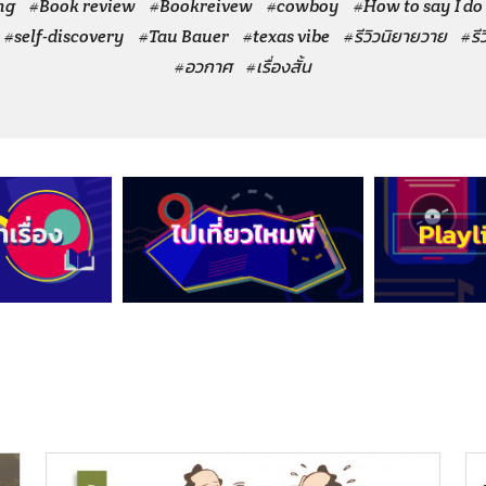
ng
#Book review
#Bookreivew
#cowboy
#How to say I do
#self-discovery
#Tau Bauer
#texas vibe
#รีวิวนิยายวาย
#รี
#อวกาศ
#เรื่องสั้น