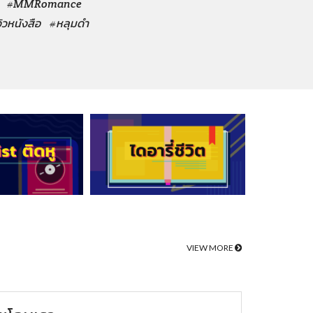
#MMRomance
วิวหนังสือ
#หลุมดำ
VIEW MORE