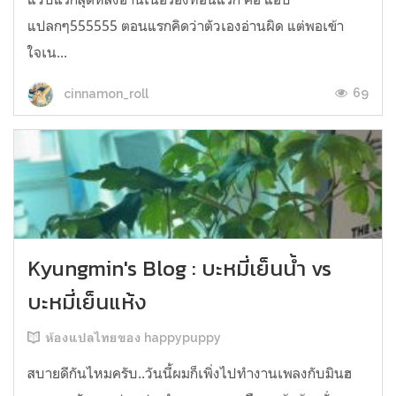
แปลกๆ555555 ตอนแรกคิดว่าตัวเองอ่านผิด แต่พอเข้า
ใจเน...
69
cinnamon_roll
Kyungmin's Blog : บะหมี่เย็นน้ำ vs
บะหมี่เย็นแห้ง
ห้องแปลไทยของ happypuppy
สบายดีกันไหมครับ..วันนี้ผมก็เพิ่งไปทำงานเพลงกับมินฮ