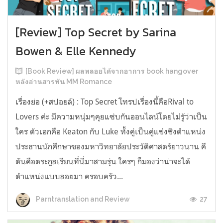
[Review] Top Secret by Sarina
Bowen & Elle Kennedy
[Book Review] ผลพลอยได้จากอาการ book hangover
หลังอ่านสารพัน MM Romance
เรื่องย่อ (+สปอยล์) : Top Secret โทรปเรื่องนี้คือRival to
Lovers ค่ะ มีความหนุ่มๆคุยแซ่บกันออนไลน์โดยไม่รู้ว่าเป็น
ใคร ตัวเอกคือ Keaton กับ Luke ทั้งคู่เป็นคู่แข่งชิงตำแหน่ง
ประธานนักศึกษาของมหาวิทยาลัยประวัติศาสตร์ยาวนาน คี
ตันคือตระกูลเรียนที่นี่มาสามรุ่น ใครๆ ก็มองว่าน่าจะได้
ตำแหน่งแบบลอยมา ครอบครัว...
27
Parntranslation and Review