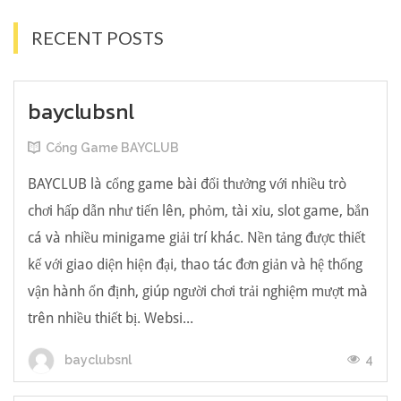
RECENT POSTS
bayclubsnl
Cổng Game BAYCLUB
BAYCLUB là cổng game bài đổi thưởng với nhiều trò
chơi hấp dẫn như tiến lên, phỏm, tài xỉu, slot game, bắn
cá và nhiều minigame giải trí khác. Nền tảng được thiết
kế với giao diện hiện đại, thao tác đơn giản và hệ thống
vận hành ổn định, giúp người chơi trải nghiệm mượt mà
trên nhiều thiết bị. Websi...
4
bayclubsnl