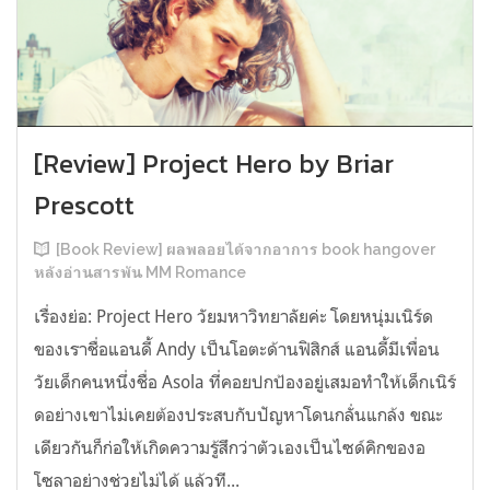
[Review] Project Hero by Briar
Prescott
[Book Review] ผลพลอยได้จากอาการ book hangover
หลังอ่านสารพัน MM Romance
เรื่องย่อ: Project Hero วัยมหาวิทยาลัยค่ะ โดยหนุ่มเนิร์ด
ของเราชื่อแอนดี้ Andy เป็นโอตะด้านฟิสิกส์ แอนดี้มีเพื่อน
วัยเด็กคนหนึ่งชื่อ Asola ที่คอยปกป้องอยู่เสมอทำให้เด็กเนิร์
ดอย่างเขาไม่เคยต้องประสบกับปัญหาโดนกลั่นแกล้ง ขณะ
เดียวกันก็ก่อให้เกิดความรู้สึกว่าตัวเองเป็นไซด์คิกของอ
โซลาอย่างช่วยไม่ได้ แล้วที...