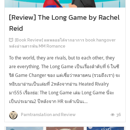
[Review] The Long Game by Rachel
Reid
[Book Review] ผลพลอยได้จากอาการ book hangover
หลังอ่านสารพัน MM Romance
To the world, they are rivals, but to each other, they
are everything. The Long Game เป็นเรื่องลำดับที่ 6 ในซี
รีส์ Game Changer ของ แต่เชื่อว่าหลายคน (รวมถึงเรา) จะ
หยิบมาอ่านเป็นเล่มที่ 2หลังจากอ่าน Heated Rivalry
มา555 เรื่องย่อ: The Long Game เล่ม Long Game นี่จะ
เป็นประมาณ2 ปีหลังจาก HR จะดำเนินเ...
36
Parntranslation and Review