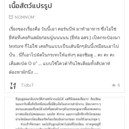
เนื้อสัตว์แปรรูป
NOMNOM*
เรื่องของเรื่องคือ วันนี้เอา คอร์นบีฟ มาทำอาหาร ซึ่งไม่ใช่
ยี่ห้อที่เคยกินสมัยก่อนนู้นนนนน (ยี่ห้อ อสร.) เปิดกระป๋องมา
texture ก็ไม่ใช่ เคยกินแบบเป็นเส้นฉีกๆอันนี้เหมือนเอาไป
ปั่น . นี่ก็เอาไปผัดในกระทะให้แห้งๆ ลองชิมดู .. คะ คะ คะ
เค็มสะบัด O o" ... แบบใช้โควต้ากินโซเดียมทั้งสัปดาห์
ต้องหาผักนึ่ง ...
6
TidbiT