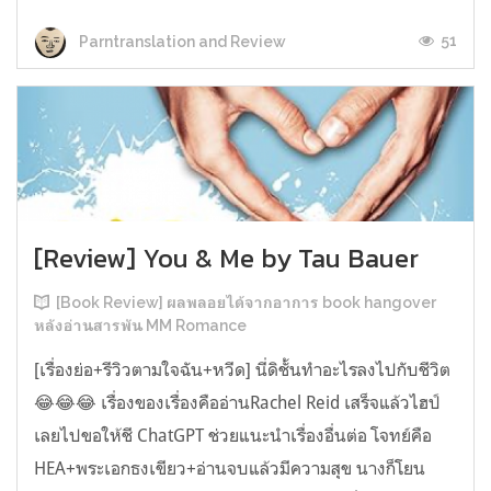
51
Parntranslation and Review
[Review] You & Me by Tau Bauer
[Book Review] ผลพลอยได้จากอาการ book hangover
หลังอ่านสารพัน MM Romance
[เรื่องย่อ+รีวิวตามใจฉัน+หวีด] นี่ดิชั้นทำอะไรลงไปกับชีวิต
😂😂😂 เรื่องของเรื่องคืออ่านRachel Reid เสร็จแล้วไฮป์
เลยไปขอให้ชี ChatGPT ช่วยแนะนำเรื่องอื่นต่อ โจทย์คือ
HEA+พระเอกธงเขียว+อ่านจบแล้วมีความสุข นางก็โยน