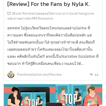
[Review] For the Fans by Nyla K.
[Book Review] ผลพลอยได้จากอาการ book hangover
หลังอ่านสารพัน MM Romance
อหหหห ไม่รู้จะเริ่มหวีดตรงไหนก่อนเลยอ่านSarina ที่
ความแตก ซึ่งตอนแรกเราก็หลงคิดว่านั่นคือปมหลัก แต่
ไม่ใช่จ้าพอพ้นตรงนั้นมาได้ ทุกอย่างทำท่าจะดี คนเขียนก็
เฉลยปมตอนท้ายว่าไครันเคยเจออะไรมาในอดีตเท่านั้น
แหละ คดีพลิกในทันใด!!! ตรงนี้เป็นNarrative Escalation ที่
ชอบมาก ทำให้รู้สึกเหมือนคนเขียนวางแผนไว้ตั...
44
Parntranslation and Review