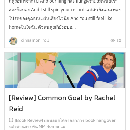
ฤดูร้อนที่จากไป And our fling has flungความสัมพันธ์เรา
สองก็จบลง And I still spin your recordsแต่ฉันยังเล่นเพลง
โปรดของคุณบนแผ่นเสียงไวนิล And You still feel like
homeในใจฉัน ตัวตนคุณก็ยังอบอ...
22
cinnamon_roll
[Review] Common Goal by Rachel
Reid
[Book Review] ผลพลอยได้จากอาการ book hangover
หลังอ่านสารพัน MM Romance