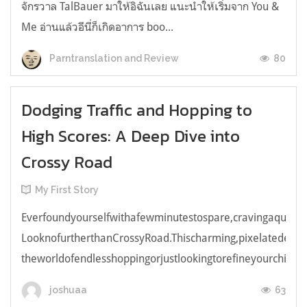
จักรวาล TalBauer มาให้อิฉันเลย แนะนำให้เริ่มจาก You &
Me อ่านแล้วอีนี่ก็เกิดอาการ boo...
80
Parntranslation and Review
Dodging Traffic and Hopping to
High Scores: A Deep Dive into
Crossy Road
My First Story
Everfoundyourselfwithafewminutestospare,cravingaquick,e
LooknofurtherthanCrossyRoad.Thischarming,pixelatedendl
theworldofendlesshoppingorjustlookingtorefineyourchicken
63
joshuaa