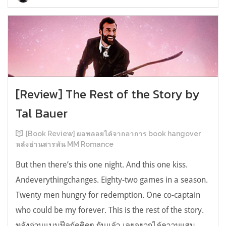
[Review] The Rest of the Story by
Tal Bauer
[Book Review] ผลพลอยได้จากอาการ book hangover
หลังอ่านสารพัน MM Romance
But then there’s this one night. And this one kiss.
Andeverythingchanges. Eighty-two games in a season.
Twenty men hungry for redemption. One co-captain
who could be my forever. This is the rest of the story.
หลังอ่านแบบฟีลกู้ดติดๆ กันแล้ว เลยอยากได้ความแสบ