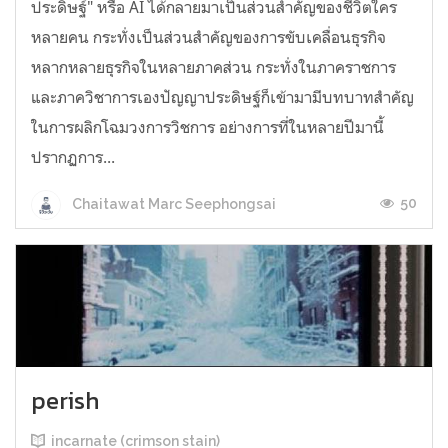
ประดิษฐ์" หรือ AI ได้กลายมาเป็นส่วนสำคัญของชีวิตใคร
หลายคน กระทั่งเป็นส่วนสำคัญของการขับเคลื่อนธุรกิจ
หลากหลายธุรกิจในหลายภาคส่วน กระทั่งในภาคราชการ
และภาควิชาการเองปัญญาประดิษฐ์ก็เข้ามามีบทบาทสำคัญ
ในการผลิกโฉมวงการวิชการ อย่างการที่ในหลายปีมานี้
ปรากฏการ...
50
Chaitawat Marc Seephongsai
perish
incarnate (crimson stain)