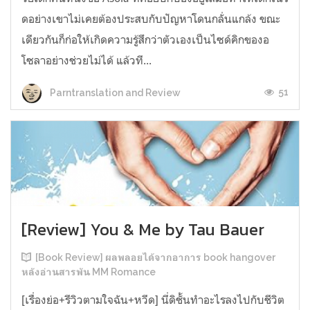
ดอย่างเขาไม่เคยต้องประสบกับปัญหาโดนกลั่นแกล้ง ขณะ
เดียวกันก็ก่อให้เกิดความรู้สึกว่าตัวเองเป็นไซด์คิกของอ
โซลาอย่างช่วยไม่ได้ แล้วที...
51
Parntranslation and Review
[Review] You & Me by Tau Bauer
[Book Review] ผลพลอยได้จากอาการ book hangover
หลังอ่านสารพัน MM Romance
[เรื่องย่อ+รีวิวตามใจฉัน+หวีด] นี่ดิชั้นทำอะไรลงไปกับชีวิต