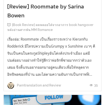
[Review] Roommate by Sarina
Bowen
[Book Review] ผลพลอยได้จากอาการ book hangover
หลังอ่านสารพัน MM Romance
เรื่องย่อ: Roommate เป็นเรื่องราวระหว่าง Kieranกับ
Rodderick มีโทรปความเป็นGrumpy x Sunshine เบาๆ คี
รันเป็นคนในตระกูลShipleyอันโด่งดังประจำเมือง แต่มี
ปมด้อยบางอย่างทำให้รู้สึกว่าพ่อรักพี่ชายมากกว่าตัวเอง
เสมอ จึงดิ้นรนอยากออกมาอยู่คนเดียวเพื่อให้หลุดจาก
อิทธิพลของที่บ้าน และไล่ตามความฝันการเป็นกราฟฟิ...
35
Parntranslation and Review