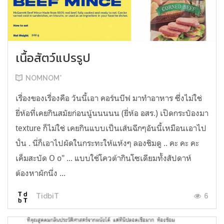
เนื้อสัตว์แปรรูป
NOMNOM*
เรื่องของเรื่องคือ วันนี้เอา คอร์นบีฟ มาทำอาหาร ซึ่งไม่ใช่
ยี่ห้อที่เคยกินสมัยก่อนนู้นนนนน (ยี่ห้อ อสร.) เปิดกระป๋องมา
texture ก็ไม่ใช่ เคยกินแบบเป็นเส้นฉีกๆอันนี้เหมือนเอาไป
ปั่น . นี่ก็เอาไปผัดในกระทะให้แห้งๆ ลองชิมดู .. คะ คะ คะ
เค็มสะบัด O o" ... แบบใช้โควต้ากินโซเดียมทั้งสัปดาห์
ต้องหาผักนึ่ง ...
6
TidbiT