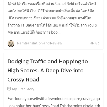
😂😂😂 เรื่องของเรื่องคืออ่านRachel Reid เสร็จแล้วไฮป์
เลยไปขอให้ชี ChatGPT ช่วยแนะนำเรื่องอื่นต่อ โจทย์คือ
HEA+พระเอกธงเขียว+อ่านจบแล้วมีความสุข นางก็โยน
จักรวาล TalBauer มาให้อิฉันเลย แนะนำให้เริ่มจาก You &
Me อ่านแล้วอีนี่ก็เกิดอาการ boo...
80
Parntranslation and Review
Dodging Traffic and Hopping to
High Scores: A Deep Dive into
Crossy Road
My First Story
Everfoundyourselfwithafewminutestospare,cravingaquick,e
LooknofurtherthanCrossyRoad.Thischarming,pixelatedendl