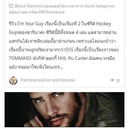
[Book Review] ผลพลอยได้จากอาการ book hangover
หลังอ่านสารพัน MM Romance
รีวิว:I'm Your Guy เรื่องนี้เป็นเรื่องที่ 2 ในซีรีส์ Hockey
Guysของซารินาค่ะ ซีรีส์นี้มีทั้งหมด 4 เล่ม แต่สามารถอ่าน
แยกกันได้เราหยิบเล่มนี้มาอ่านก่อน เพราะเอไอแนะนำว่า
เรื่องนี้น่าจะถูกจริตเรามากกว่า555 เรื่องนี้เป็นเรื่องราวของ
TOMMASO นักกีฬาฮอกกี้ NHL กับ Carter มัณฑนากรมือ
ฉมัง ทอมมาโซเพิ่งโดนเทร...
31
Parntranslation and Review