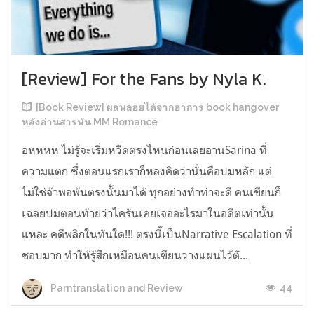
[Review] For the Fans by Nyla K.
[Book Review] ผลพลอยได้จากอาการ book hangover
หลังอ่านสารพัน MM Romance
อหหหห ไม่รู้จะเริ่มหวีดตรงไหนก่อนเลยอ่านSarina ที่
ความแตก ซึ่งตอนแรกเราก็หลงคิดว่านั่นคือปมหลัก แต่
ไม่ใช่จ้าพอพ้นตรงนั้นมาได้ ทุกอย่างทำท่าจะดี คนเขียนก็
เฉลยปมตอนท้ายว่าไครันเคยเจออะไรมาในอดีตเท่านั้น
แหละ คดีพลิกในทันใด!!! ตรงนี้เป็นNarrative Escalation ที่
ชอบมาก ทำให้รู้สึกเหมือนคนเขียนวางแผนไว้ตั...
44
Parntranslation and Review