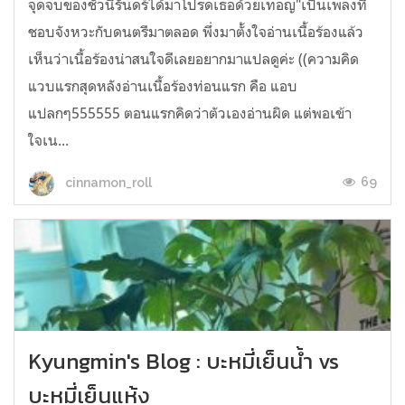
จุดจบของชั่วนิรันดร์ได้มาโปรดเธอด้วยเทอญ"เป็นเพลงที่
ชอบจังหวะกับดนตรีมาตลอด พึ่งมาตั้งใจอ่านเนื้อร้องแล้ว
เห็นว่าเนื้อร้องน่าสนใจดีเลยอยากมาแปลดูค่ะ ((ความคิด
แวบแรกสุดหลังอ่านเนื้อร้องท่อนแรก คือ แอบ
แปลกๆ555555 ตอนแรกคิดว่าตัวเองอ่านผิด แต่พอเข้า
ใจเน...
69
cinnamon_roll
Kyungmin's Blog : บะหมี่เย็นน้ำ vs
บะหมี่เย็นแห้ง