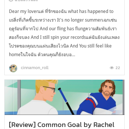
Dear my loverแด่ ที่รักของฉัน what has happened to
usสิ่งที่เกิดขึ้นระหว่างเรา It's no longer summerเฉกเช่น
ฤดูร้อนที่จากไป And our fling has flungความสัมพันธ์เรา
สองก็จบลง And I still spin your recordsแต่ฉันยังเล่นเพลง
โปรดของคุณบนแผ่นเสียงไวนิล And You still feel like
homeในใจฉัน ตัวตนคุณก็ยังอบอ...
22
cinnamon_roll
[Review] Common Goal by Rachel