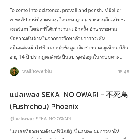
To come into existence, prevail and perish. Müeller
view สัปดาห์ที่สามของเดือนกรกฎาคม รายงานอีกฉบับขอ
งมอร์แกนโผล่มาที่โต๊ะทำงานผมอีกครั้ง อักษรรายงาน
ข้อความลับด้านในจากการรักษาด้วยการกระตุ้น
คลื่นแม่เหล็กไฟฟ้าเผยคลังข้อมูล เด็กชายนาม ลูเซียน บีสัน
อายุ 14 ปี ปรากฏผลลัพธ์เป็นลบ ชุดข้อมูลในระบบคาด...
49
wallflowerblu
แปลเพลง SEKAI NO OWARI - 不死鳥
(Fushichou) Phoenix
แปลเพลง SEKAI NO OWARI
"แด่เธอที่สวยงามดั่งนกฟินิกส์ผู้เป็นอมตะ ผมภาวนาให้