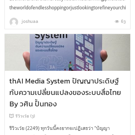
theworldofendlesshoppingorjustlookingtorefineyourchicken
63
joshuaa
thAI Media System ปัญญาประดิษฐ์
กับความเปลี่ยนแปลงของระบบสื่อไทย
By วศิน ปั้นทอง
รีวิวเว้ย (3)
รีวิวเว้ย (2249) ทุกวันนี้คงยากจะปฏิเสธว่า "ปัญญา