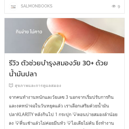
9
SALMONBOOKS
รีวิว ตัวช่วยบำรุงสมองวัย 30+ ด้วย
น้ำมันปลา
สุขภาพและการดูแลสมอง
จากคนทำงานหนักและวัยเลข 3 นอกจากเริ่มปรับการกิน
และงดหน้าจอในวันหยุดแล้ว เราเลือกเสริมด้วยน้ำมัน
ปลาKLARITY หลังกินไป 1 กระปุก 💡ตอนบ่ายสมองล้าน้อย
ลง 💡ตื่นเช้าแล้วไม่ค่อยมึนหัว 💡ไอเดียไม่ตัน ยิ่งทำงาน