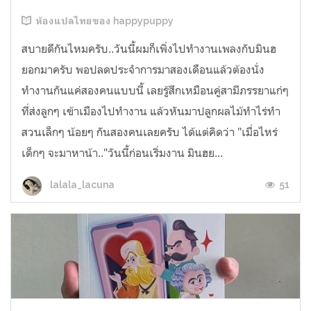
ห้องแปลไทยของ happypuppy
สบายดีกันไหมครับ..วันนี้ผมก็เพิ่งไปทำงานเพลงกับมินฮ
ยอกมาครับ พอปลดประจำการมาสองเดือนแล้วต้องนั่ง
ทำงานกันแค่สองคนแบบนี้ เลยรู้สึกเหมือนคู่สามีภรรยาแก่ๆ
ที่ส่งลูกๆ เข้าเมืองไปทำงาน แล้วหันมาปลูกผลไม้ทำไร่ทำ
สวนเล็กๆ น้อยๆ กันสองคนเลยครับ ได้แต่คิดว่า "เมื่อไหร่
เด็กๆ จะมาหาน้า.."วันนี้ก่อนเริ่มงาน มินฮย...
51
lalala_lacuna