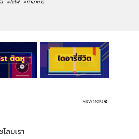
ปล
#ไซไฟ
#ทำอาหาร
VIEW MORE
ชโลมเรา