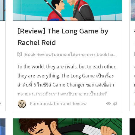
[Review] The Long Game by
Rachel Reid
[Book Review] ผลพลอยได้จากอาการ book hangover หลังอ่านสารพัน MM Romance
To the world, they are rivals, but to each other,
they are everything. The Long Game เป็นเรื่อง
ลำดับที่ 6 ในซีรีส์ Game Changer ของ แต่เชื่อว่า
หลายคน (รวมถึงเรา) จะหยิบมาอ่านเป็นเล่มที่
2หลังจากอ่าน Heated Rivalry มา555 เรื่องย่อ:
0
42
Parntranslation and Review
The Long Game เล่ม Long Game นี่จะเป็น
ประมาณ2 ปีหลังจาก HR จะดำเนินเ...