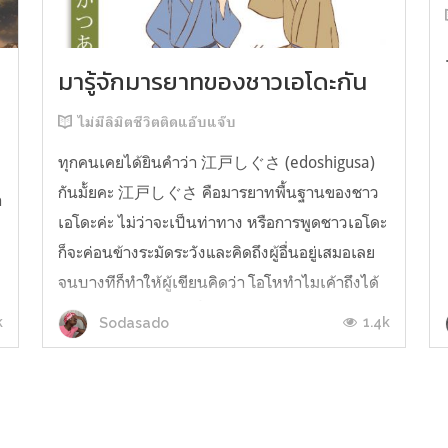
มารู้จักมารยาทของชาวเอโดะกัน
ไม่มีลิมิตชีวิตติดแอ๊บแจ๊บ
ทุกคนเคยได้ยินคำว่า 江戸しぐさ (edoshigusa)
กันมั้ยคะ 江戸しぐさ คือมารยาทพื้นฐานของชาว
า
เอโดะค่ะ ไม่ว่าจะเป็นท่าทาง หรือการพูดชาวเอโดะ
ก็จะค่อนข้างระมัดระวังและคิดถึงผู้อื่นอยู่เสมอเลย
จนบางทีก็ทำให้ผู้เขียนคิดว่า โอโหทำไมเค้าถึงได้
คิดถึงคนอื่นได้ขนาดนี้นะอยากรู้มั้ยคะว่าชาวเอโดะ
k
1.4k
Sodasado
มารยาทดีขนาดไหน มาลองอ่านกันได้เ...