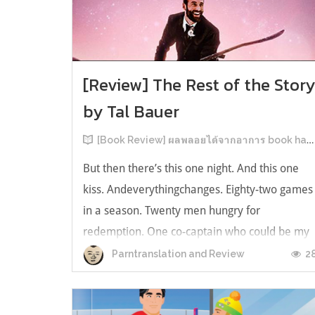
[Review] The Rest of the Stor
by Tal Bauer
[Book Review] ผลพลอยได้จากอาการ book hangover หลังอ่านสารพัน MM Romance
But then there’s this one night. And this one
kiss. Andeverythingchanges. Eighty-two games
in a season. Twenty men hungry for
redemption. One co-captain who could be my
forever. This is the rest of the story. หลังอ่าน
2
Parntranslation and Review
แบบฟีลกู้ดติดๆ กันแล้ว เลยอยากได้ความแสบ
ทรวงในชีวิตบ้าง (หาเรื่อง!) เล่มนี้คู่หูเอ...