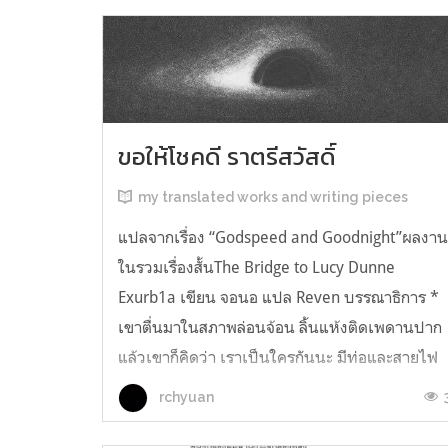
ขอให้โชคดี ราตรีสวัสดิ์
my translated works and writing pieces
แปลจากเรื่อง “Godspeed and Goodnight”ผลงา
ในรวมเรื่องสั้นThe Bridge to Lucy Dunne
Exurb1a เขียน จอนอ แปล Reven บรรณาธิการ *
เขาตื่นมาในสภาพล่อนจ้อน ลิ้นแห้งติดเพดานปาก
แล้วเขาก็คิดว่า เราเป็นใครกันนะ มีท่อและสายไฟ
อยู่ในตัว เกิดความรู้สึกอยากฉี่ และแม้ตัวเขาจะ
rchyuan
เหยียดตรง ก็มีแต่ความมืดมิดอยู่เบื้องหน้...