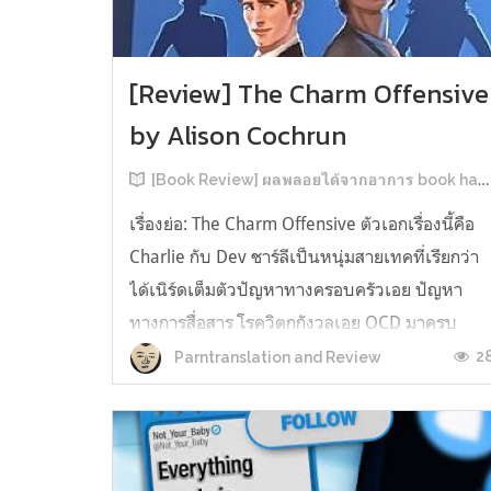
[Review] The Charm Offensive
by Alison Cochrun
[Book Review] ผลพลอยได้จากอาการ book hangover หลังอ่านสารพัน MM Romance
เรื่องย่อ: The Charm Offensive ตัวเอกเรื่องนี้คือ
Charlie กับ Dev ชาร์ลีเป็นหนุ่มสายเทคที่เรียกว่า
ได้เนิร์ดเต็มตัวปัญหาทางครอบครัวเอย ปัญหา
ทางการสื่อสาร โรควิตกกังวลเอย OCD มาครบ
เรียกได้ว่าครบองค์ประกอบความโอตะ เขาทั้งไม่
2
Parntranslation and Review
เชื่อในรักแท้ ไม่เคยมีความสัมพันธ์ในเชิงโรแมนติ
กับใคร หรืออาจเรียกว่าไม่เคยรู...