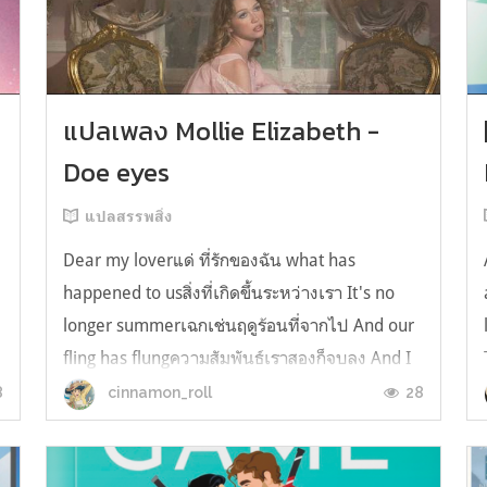
y
แปลเพลง Mollie Elizabeth -
Doe eyes
แปลสรรพสิ่ง
Dear my loverแด่ ที่รักของฉัน what has
happened to usสิ่งที่เกิดขึ้นระหว่างเรา It's no
longer summerเฉกเช่นฤดูร้อนที่จากไป And our
fling has flungความสัมพันธ์เราสองก็จบลง And I
still spin your recordsแต่ฉันยังเล่นเพลงโปรดของ
8
28
cinnamon_roll
คุณบนแผ่นเสียงไวนิล And You still feel like
homeในใจฉัน ตัวตนคุณก็ยังอบอ...