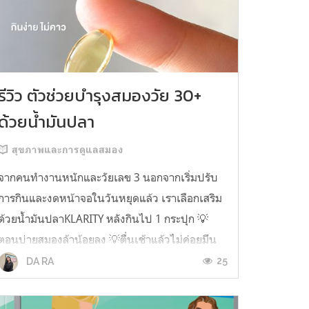
รีวิว ตัวช่วยบำรุงสมองวัย 30+
ด้วยน้ำมันปลา
สุขภาพและการดูแลสมอง
จากคนทำงานหนักและวัยเลข 3 นอกจากเริ่มปรับ
การกินและงดหน้าจอในวันหยุดแล้ว เราเลือกเสริม
ด้วยน้ำมันปลาKLARITY หลังกินไป 1 กระปุก 💡
ตอนบ่ายสมองล้าน้อยลง 💡ตื่นเช้าแล้วไม่ค่อยมึน
หัว 💡ไอเดียไม่ตัน ยิ่งทำงานสาย Content แนะนำ
25
DA RA
ว่าควรมี ชอบตรงที่ไม่มีกลิ่นคาวเลย กินง่ายสุด
ตั้งแต่เคยกินน้ำมันปลามาเลย ใครที่เคยกิ...