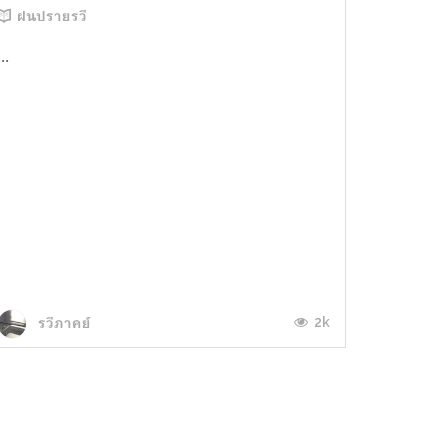
ฝนปรายรวี
...
2k
รวีภาคย์