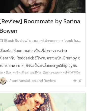
[Review] Roommate by Sarina
Bowen
[Book Review] ผลพลอยได้จากอาการ book hangover หลังอ่านสารพัน MM Romance
เรื่องย่อ: Roommate เป็นเรื่องราวระหว่าง
Kieranกับ Rodderick มีโทรปความเป็นGrumpy x
Sunshine เบาๆ คีรันเป็นคนในตระกูลShipleyอัน
โด่งดังประจำเมือง แต่มีปมด้อยบางอย่างทำให้รู้สึก
ว่าพ่อรักพี่ชายมากกว่าตัวเองเสมอ จึงดิ้นรนอยาก
37
Parntranslation and Review
ออกมาอยู่คนเดียวเพื่อให้หลุดจากอิทธิพลของที่
บ้าน และไล่ตามความฝันการเป็นกราฟฟิ...