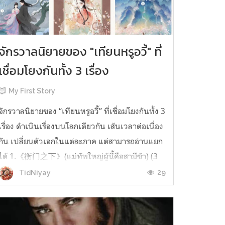
จักรวาลนิยายของ "เทียนหรูอวี้" ที่
เชื่อมโยงกันทั้ง 3 เรื่อง
My First Story
จักรวาลนิยายของ “เทียนหรูอวี้” ที่เชื่อมโยงกันทั้ง 3
เรื่อง ดำเนินเรื่องบนโลกเดียวกัน เส้นเวลาต่อเนื่อง
กัน เปลี่ยนตัวเอกในแต่ละภาค แต่สามารถอ่านแยก
ได้ 1.《衡门之下》(แม่ทัพใหญ่ผู้นี้คือสามีข้า) (3
เล่มจบ) เป็นเรื่องที่เกิดก่อน เล่าเรื่องของ ฝูถิง กับ
29
TidNiyay
หลี่ชีฉือ ที่ต้องแต่งงานกันก่อนจะใช้ชีวิตห่างไกล
กัน...