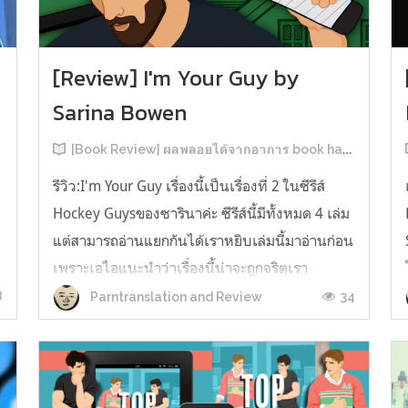
[Review] I'm Your Guy by
Sarina Bowen
[Book Review] ผลพลอยได้จากอาการ book hangover หลังอ่านสารพัน MM Romance
รีวิว:I'm Your Guy เรื่องนี้เป็นเรื่องที่ 2 ในซีรีส์
Hockey Guysของซารินาค่ะ ซีรีส์นี้มีทั้งหมด 4 เล่ม
แต่สามารถอ่านแยกกันได้เราหยิบเล่มนี้มาอ่านก่อน
เพราะเอไอแนะนำว่าเรื่องนี้น่าจะถูกจริตเรา
มากกว่า555 เรื่องนี้เป็นเรื่องราวของ TOMMASO
8
34
Parntranslation and Review
ก
นักกีฬาฮอกกี้ NHL กับ Carter มัณฑนากรมือฉมัง
ทอมมาโซเพิ่งโดนเทร...