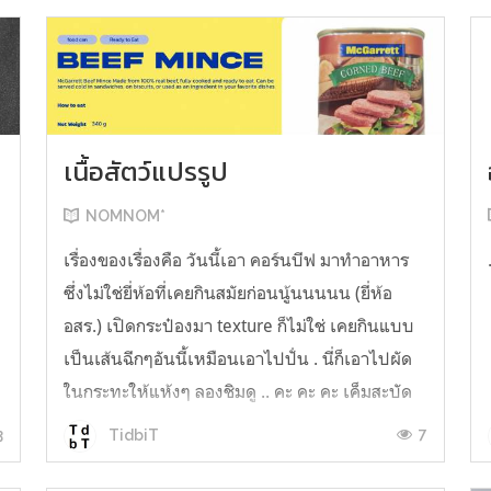
เนื้อสัตว์แปรรูป
NOMNOM*
น
เรื่องของเรื่องคือ วันนี้เอา คอร์นบีฟ มาทำอาหาร
ซึ่งไม่ใช่ยี่ห้อที่เคยกินสมัยก่อนนู้นนนนน (ยี่ห้อ
อสร.) เปิดกระป๋องมา texture ก็ไม่ใช่ เคยกินแบบ
เป็นเส้นฉีกๆอันนี้เหมือนเอาไปปั่น . นี่ก็เอาไปผัด
ในกระทะให้แห้งๆ ลองชิมดู .. คะ คะ คะ เค็มสะบัด
O o" ... แบบใช้โควต้ากินโซเดียมทั้งสัปดาห์
3
7
TidbiT
ต้องหาผักนึ่ง ...