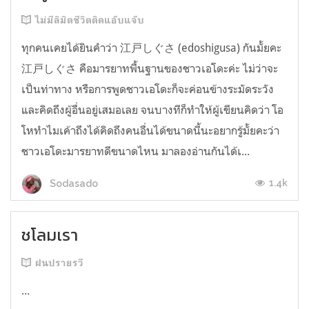
ไม่มีลิมิตชีวิตติดแอ๊บแจ๊บ
ทุกคนเคยได้ยินคำว่า 江戸しぐさ (edoshigusa) กันมั้ยคะ
江戸しぐさ คือมารยาทพื้นฐานของชาวเอโดะค่ะ ไม่ว่าจะ
เป็นท่าทาง หรือการพูดชาวเอโดะก็จะค่อนข้างระมัดระวัง
และคิดถึงผู้อื่นอยู่เสมอเลย จนบางทีก็ทำให้ผู้เขียนคิดว่า โอ
โหทำไมเค้าถึงได้คิดถึงคนอื่นได้ขนาดนี้นะอยากรู้มั้ยคะว่า
ชาวเอโดะมารยาทดีขนาดไหน มาลองอ่านกันได้เ...
1.4k
Sodasado
ชโลมเรา
ฝนปรายรวี
...