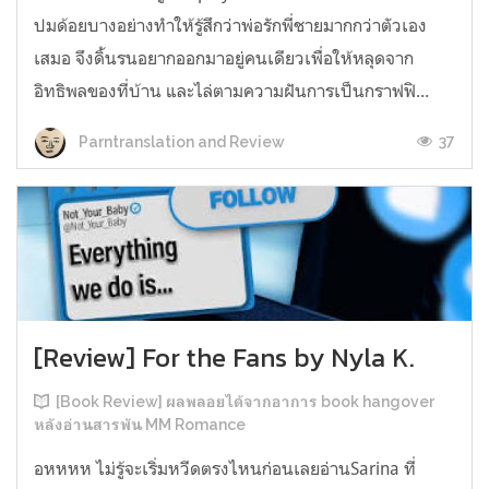
ปมด้อยบางอย่างทำให้รู้สึกว่าพ่อรักพี่ชายมากกว่าตัวเอง
เสมอ จึงดิ้นรนอยากออกมาอยู่คนเดียวเพื่อให้หลุดจาก
อิทธิพลของที่บ้าน และไล่ตามความฝันการเป็นกราฟฟิ...
37
Parntranslation and Review
[Review] For the Fans by Nyla K.
[Book Review] ผลพลอยได้จากอาการ book hangover
หลังอ่านสารพัน MM Romance
อหหหห ไม่รู้จะเริ่มหวีดตรงไหนก่อนเลยอ่านSarina ที่