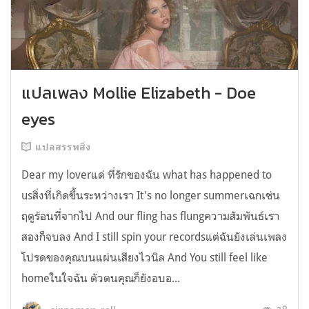
แปลเพลง Mollie Elizabeth - Doe
eyes
แปลสรรพสิ่ง
Dear my loverแด่ ที่รักของฉัน what has happened to
usสิ่งที่เกิดขึ้นระหว่างเรา It's no longer summerเฉกเช่น
ฤดูร้อนที่จากไป And our fling has flungความสัมพันธ์เรา
สองก็จบลง And I still spin your recordsแต่ฉันยังเล่นเพลง
โปรดของคุณบนแผ่นเสียงไวนิล And You still feel like
homeในใจฉัน ตัวตนคุณก็ยังอบอ...