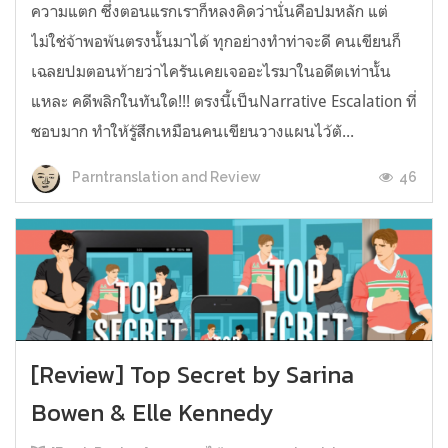
ความแตก ซึ่งตอนแรกเราก็หลงคิดว่านั่นคือปมหลัก แต่
ไม่ใช่จ้าพอพ้นตรงนั้นมาได้ ทุกอย่างทำท่าจะดี คนเขียนก็
เฉลยปมตอนท้ายว่าไครันเคยเจออะไรมาในอดีตเท่านั้น
แหละ คดีพลิกในทันใด!!! ตรงนี้เป็นNarrative Escalation ที่
ชอบมาก ทำให้รู้สึกเหมือนคนเขียนวางแผนไว้ตั...
46
Parntranslation and Review
[Review] Top Secret by Sarina
Bowen & Elle Kennedy