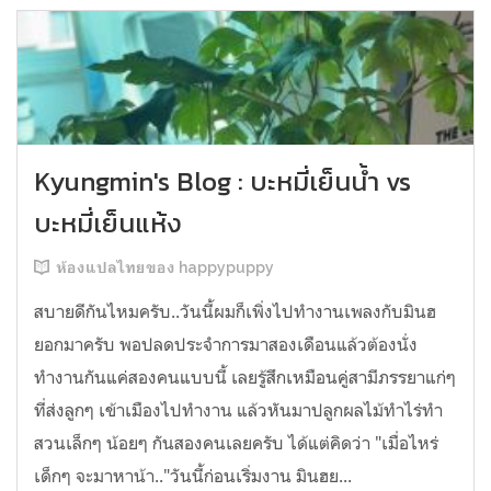
Kyungmin's Blog : บะหมี่เย็นน้ำ vs
บะหมี่เย็นแห้ง
ห้องแปลไทยของ happypuppy
สบายดีกันไหมครับ..วันนี้ผมก็เพิ่งไปทำงานเพลงกับมินฮ
ยอกมาครับ พอปลดประจำการมาสองเดือนแล้วต้องนั่ง
ทำงานกันแค่สองคนแบบนี้ เลยรู้สึกเหมือนคู่สามีภรรยาแก่ๆ
ที่ส่งลูกๆ เข้าเมืองไปทำงาน แล้วหันมาปลูกผลไม้ทำไร่ทำ
สวนเล็กๆ น้อยๆ กันสองคนเลยครับ ได้แต่คิดว่า "เมื่อไหร่
เด็กๆ จะมาหาน้า.."วันนี้ก่อนเริ่มงาน มินฮย...