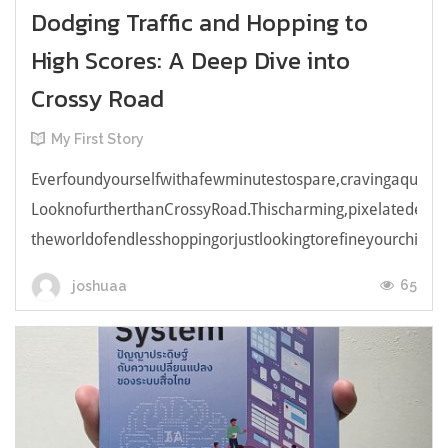
Dodging Traffic and Hopping to
High Scores: A Deep Dive into
Crossy Road
My First Story
Everfoundyourselfwithafewminutestospare,cravingaquick,e
LooknofurtherthanCrossyRoad.Thischarming,pixelatedendl
theworldofendlesshoppingorjustlookingtorefineyourchicken
65
joshuaa