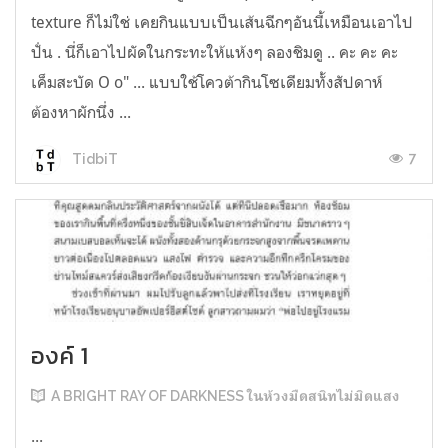
texture ก็ไม่ใช่ เคยกินแบบเป็นเส้นฉีกๆอันนี้เหมือนเอาไป
ปั่น . นี่ก็เอาไปผัดในกระทะให้แห้งๆ ลองชิมดู .. คะ คะ คะ
เค็มสะบัด O o" ... แบบใช้โควต้ากินโซเดียมทั้งสัปดาห์
ต้องหาผักนึ่ง ...
7
TidbiT
องค์ 1
A BRIGHT RAY OF DARKNESS ในห้วงมืดสนิทไม่มิดแสง
...