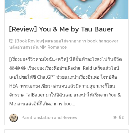
[Review] You & Me by Tau Bauer
[Book Review] ผลพลอยได้จากอาการ book hangover
หลังอ่านสารพัน MM Romance
[เรื่องย่อ+รีวิวตามใจฉัน+หวีด] นี่ดิชั้นทำอะไรลงไปกับชีวิต
😂😂😂 เรื่องของเรื่องคืออ่านRachel Reid เสร็จแล้วไฮป์
เลยไปขอให้ชี ChatGPT ช่วยแนะนำเรื่องอื่นต่อ โจทย์คือ
HEA+พระเอกธงเขียว+อ่านจบแล้วมีความสุข นางก็โยน
จักรวาล TalBauer มาให้อิฉันเลย แนะนำให้เริ่มจาก You &
Me อ่านแล้วอีนี่ก็เกิดอาการ boo...
82
Parntranslation and Review