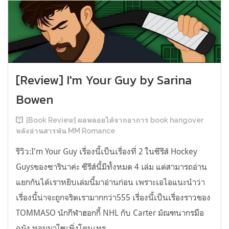
[Review] I'm Your Guy by Sarina
Bowen
[Book Review] ผลพลอยได้จากอาการ book hangover
หลังอ่านสารพัน MM Romance
รีวิว:I'm Your Guy เรื่องนี้เป็นเรื่องที่ 2 ในซีรีส์ Hockey
Guysของซารินาค่ะ ซีรีส์นี้มีทั้งหมด 4 เล่ม แต่สามารถอ่าน
แยกกันได้เราหยิบเล่มนี้มาอ่านก่อน เพราะเอไอแนะนำว่า
เรื่องนี้น่าจะถูกจริตเรามากกว่า555 เรื่องนี้เป็นเรื่องราวของ
TOMMASO นักกีฬาฮอกกี้ NHL กับ Carter มัณฑนากรมือ
ฉมัง ทอมมาโซเพิ่งโดนเทร...