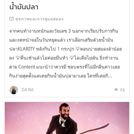
น้ำมันปลา
สุขภาพและการดูแลสมอง
จากคนทำงานหนักและวัยเลข 3 นอกจากเริ่มปรับการกิน
และงดหน้าจอในวันหยุดแล้ว เราเลือกเสริมด้วยน้ำมัน
ปลาKLARITY หลังกินไป 1 กระปุก 💡ตอนบ่ายสมองล้าน้อย
ลง 💡ตื่นเช้าแล้วไม่ค่อยมึนหัว 💡ไอเดียไม่ตัน ยิ่งทำงาน
สาย Content แนะนำว่าควรมี ชอบตรงที่ไม่มีกลิ่นคาวเลย
กินง่ายสุดตั้งแต่เคยกินน้ำมันปลามาเลย ใครที่เคยกิ...
25
DA RA