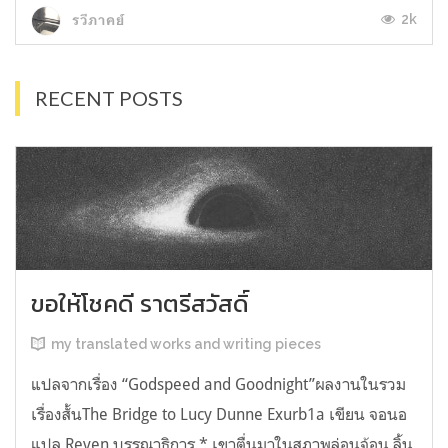
2k
รวีภาคย์
RECENT POSTS
ขอให้โชคดี ราตรีสวัสดิ์
my translated works and writing pieces
แปลจากเรื่อง “Godspeed and Goodnight”ผลงานในรวม
เรื่องสั้นThe Bridge to Lucy Dunne Exurb1a เขียน จอนอ
แปล Reven บรรณาธิการ * เขาตื่นมาในสภาพล่อนจ้อน ลิ้น