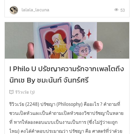
53
lalala_lacuna
I Philo U ปรัชญาความรักจากเพลโตถึง
นิทเช By ชมะนันท์ จันทร์ศรี
รีวิวเว้ย (3)
รีวิวเว้ย (2248) ปรัชญา (Philosophy) คืออะไร ? คำถามที่
ชวนเปิดหัวและเป็นคำถามเปิดหัวของวิชาปรัชญาในหลาย
ที่ หากให้ลองตอบแบบเป็นงานเป็นการ (ซึ่งไม่รู้ว่าจะถูก
ไหม) คงได้คำตอบประมาณว่า ปรัชญา คือ ศาสตร์ที่ว่าด้วย