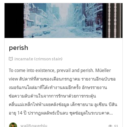
perish
incarnate (crimson stain)
To come into existence, prevail and perish. Müeller
view สัปดาห์ที่สามของเดือนกรกฎาคม รายงานอีกฉบับขอ
งมอร์แกนโผล่มาที่โต๊ะทำงานผมอีกครั้ง อักษรรายงาน
ข้อความลับด้านในจากการรักษาด้วยการกระตุ้น
คลื่นแม่เหล็กไฟฟ้าเผยคลังข้อมูล เด็กชายนาม ลูเซียน บีสัน
อายุ 14 ปี ปรากฏผลลัพธ์เป็นลบ ชุดข้อมูลในระบบคาด...
51
wallflowerblu