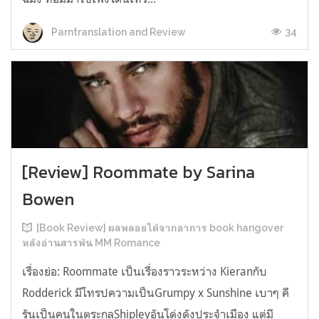
34
Parntranslation and Review
[Review] Roommate by Sarina
Bowen
[Book Review] ผลพลอยได้จากอาการ book hangover
หลังอ่านสารพัน MM Romance
เรื่องย่อ: Roommate เป็นเรื่องราวระหว่าง Kieranกับ
Rodderick มีโทรปความเป็นGrumpy x Sunshine เบาๆ คี
รันเป็นคนในตระกูลShipleyอันโด่งดังประจำเมือง แต่มี