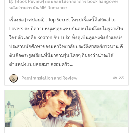
[Book Review] ผลพลอยได้จากอาการ book hangover
หลังอ่านสารพัน MM Romance
เรื่องย่อ (+สปอยล์) : Top Secret โทรปเรื่องนี้คือRival to
Lovers ค่ะ มีความหนุ่มๆคุยแซ่บกันออนไลน์โดยไม่รู้ว่าเป็น
ใคร ตัวเอกคือ Keaton กับ Luke ทั้งคู่เป็นคู่แข่งชิงตำแหน่ง
ประธานนักศึกษาของมหาวิทยาลัยประวัติศาสตร์ยาวนาน คี
ตันคือตระกูลเรียนที่นี่มาสามรุ่น ใครๆ ก็มองว่าน่าจะได้
ตำแหน่งแบบลอยมา ครอบครัว...
28
Parntranslation and Review