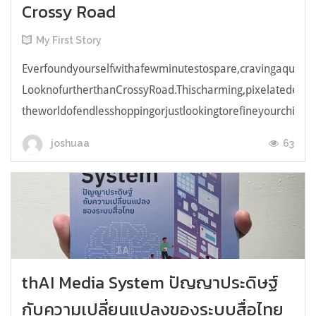
Crossy Road
My First Story
Everfoundyourselfwithafewminutestospare,cravingaquick,e
LooknofurtherthanCrossyRoad.Thischarming,pixelatedendl
theworldofendlesshoppingorjustlookingtorefineyourchicken
63
joshuaa
thAI Media System ปัญญาประดิษฐ์
กับความเปลี่ยนแปลงของระบบสื่อไทย