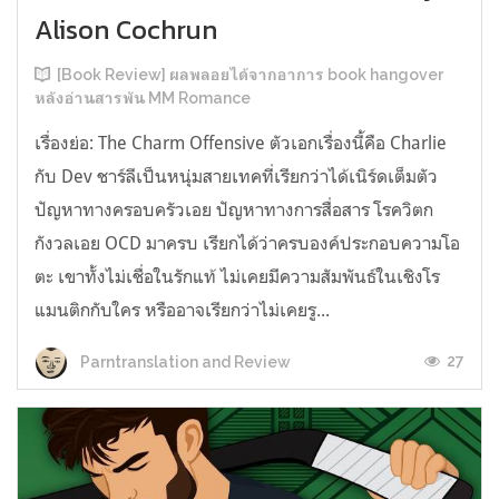
Alison Cochrun
[Book Review] ผลพลอยได้จากอาการ book hangover
หลังอ่านสารพัน MM Romance
เรื่องย่อ: The Charm Offensive ตัวเอกเรื่องนี้คือ Charlie
กับ Dev ชาร์ลีเป็นหนุ่มสายเทคที่เรียกว่าได้เนิร์ดเต็มตัว
ปัญหาทางครอบครัวเอย ปัญหาทางการสื่อสาร โรควิตก
กังวลเอย OCD มาครบ เรียกได้ว่าครบองค์ประกอบความโอ
ตะ เขาทั้งไม่เชื่อในรักแท้ ไม่เคยมีความสัมพันธ์ในเชิงโร
แมนติกกับใคร หรืออาจเรียกว่าไม่เคยรู...
27
Parntranslation and Review