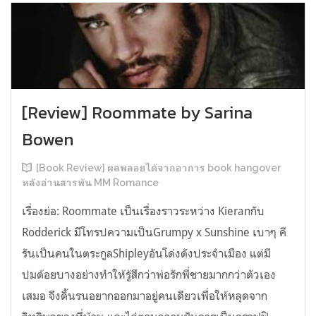
[Review] Roommate by Sarina
Bowen
[Book Review] ผลพลอยได้จากอาการ book hangover
หลังอ่านสารพัน MM Romance
เรื่องย่อ: Roommate เป็นเรื่องราวระหว่าง Kieranกับ
Rodderick มีโทรปความเป็นGrumpy x Sunshine เบาๆ คี
รันเป็นคนในตระกูลShipleyอันโด่งดังประจำเมือง แต่มี
ปมด้อยบางอย่างทำให้รู้สึกว่าพ่อรักพี่ชายมากกว่าตัวเอง
เสมอ จึงดิ้นรนอยากออกมาอยู่คนเดียวเพื่อให้หลุดจาก