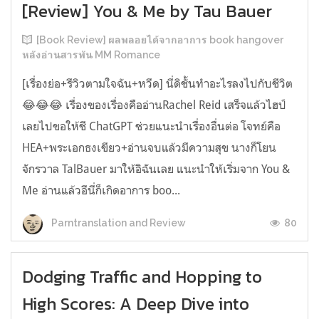
[Review] You & Me by Tau Bauer
[Book Review] ผลพลอยได้จากอาการ book hangover
หลังอ่านสารพัน MM Romance
[เรื่องย่อ+รีวิวตามใจฉัน+หวีด] นี่ดิชั้นทำอะไรลงไปกับชีวิต
😂😂😂 เรื่องของเรื่องคืออ่านRachel Reid เสร็จแล้วไฮป์
เลยไปขอให้ชี ChatGPT ช่วยแนะนำเรื่องอื่นต่อ โจทย์คือ
HEA+พระเอกธงเขียว+อ่านจบแล้วมีความสุข นางก็โยน
จักรวาล TalBauer มาให้อิฉันเลย แนะนำให้เริ่มจาก You &
Me อ่านแล้วอีนี่ก็เกิดอาการ boo...
80
Parntranslation and Review
Dodging Traffic and Hopping to
High Scores: A Deep Dive into