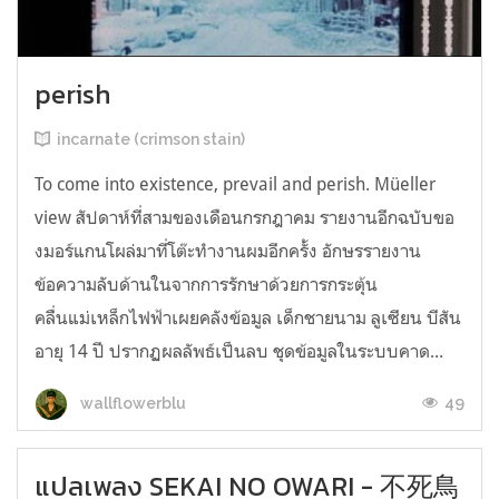
perish
incarnate (crimson stain)
To come into existence, prevail and perish. Müeller
view สัปดาห์ที่สามของเดือนกรกฎาคม รายงานอีกฉบับขอ
งมอร์แกนโผล่มาที่โต๊ะทำงานผมอีกครั้ง อักษรรายงาน
ข้อความลับด้านในจากการรักษาด้วยการกระตุ้น
คลื่นแม่เหล็กไฟฟ้าเผยคลังข้อมูล เด็กชายนาม ลูเซียน บีสัน
อายุ 14 ปี ปรากฏผลลัพธ์เป็นลบ ชุดข้อมูลในระบบคาด...
49
wallflowerblu
แปลเพลง SEKAI NO OWARI - 不死鳥