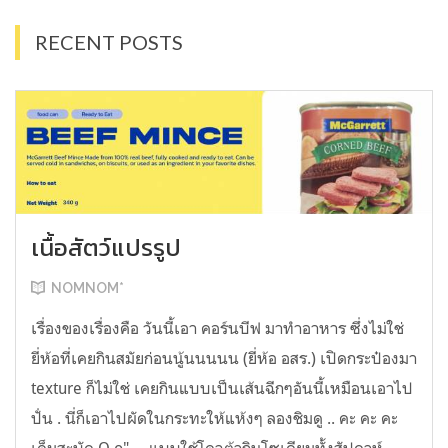
RECENT POSTS
เนื้อสัตว์แปรรูป
NOMNOM*
เรื่องของเรื่องคือ วันนี้เอา คอร์นบีฟ มาทำอาหาร ซึ่งไม่ใช่
ยี่ห้อที่เคยกินสมัยก่อนนู้นนนนน (ยี่ห้อ อสร.) เปิดกระป๋องมา
texture ก็ไม่ใช่ เคยกินแบบเป็นเส้นฉีกๆอันนี้เหมือนเอาไป
ปั่น . นี่ก็เอาไปผัดในกระทะให้แห้งๆ ลองชิมดู .. คะ คะ คะ
เค็มสะบัด O o" ... แบบใช้โควต้ากินโซเดียมทั้งสัปดาห์