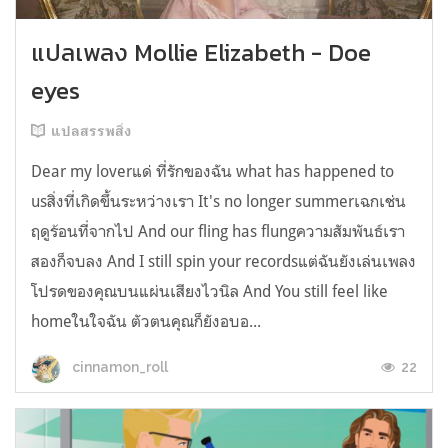
แปลเพลง Mollie Elizabeth - Doe
eyes
แปลสรรพสิ่ง
Dear my loverแด่ ที่รักของฉัน what has happened to
usสิ่งที่เกิดขึ้นระหว่างเรา It's no longer summerเฉกเช่น
ฤดูร้อนที่จากไป And our fling has flungความสัมพันธ์เรา
สองก็จบลง And I still spin your recordsแต่ฉันยังเล่นเพลง
โปรดของคุณบนแผ่นเสียงไวนิล And You still feel like
homeในใจฉัน ตัวตนคุณก็ยังอบอ...
22
cinnamon_roll