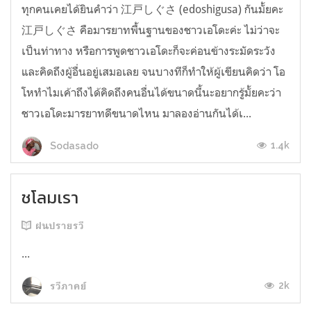
ทุกคนเคยได้ยินคำว่า 江戸しぐさ (edoshigusa) กันมั้ยคะ
江戸しぐさ คือมารยาทพื้นฐานของชาวเอโดะค่ะ ไม่ว่าจะ
เป็นท่าทาง หรือการพูดชาวเอโดะก็จะค่อนข้างระมัดระวัง
และคิดถึงผู้อื่นอยู่เสมอเลย จนบางทีก็ทำให้ผู้เขียนคิดว่า โอ
โหทำไมเค้าถึงได้คิดถึงคนอื่นได้ขนาดนี้นะอยากรู้มั้ยคะว่า
ชาวเอโดะมารยาทดีขนาดไหน มาลองอ่านกันได้เ...
1.4k
Sodasado
ชโลมเรา
ฝนปรายรวี
...
2k
รวีภาคย์