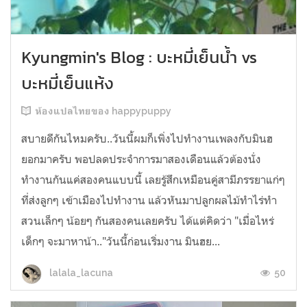
Kyungmin's Blog : บะหมี่เย็นน้ำ vs
บะหมี่เย็นแห้ง
ห้องแปลไทยของ happypuppy
สบายดีกันไหมครับ..วันนี้ผมก็เพิ่งไปทำงานเพลงกับมินฮ
ยอกมาครับ พอปลดประจำการมาสองเดือนแล้วต้องนั่ง
ทำงานกันแค่สองคนแบบนี้ เลยรู้สึกเหมือนคู่สามีภรรยาแก่ๆ
ที่ส่งลูกๆ เข้าเมืองไปทำงาน แล้วหันมาปลูกผลไม้ทำไร่ทำ
สวนเล็กๆ น้อยๆ กันสองคนเลยครับ ได้แต่คิดว่า "เมื่อไหร่
เด็กๆ จะมาหาน้า.."วันนี้ก่อนเริ่มงาน มินฮย...
50
lalala_lacuna