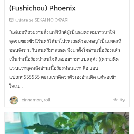
(Fushichou) Phoenix
แปลเพลง SEKAI NO OWARI
"แด่เธอที่สวยงามดั่งนกฟินิกส์ผู้เป็นอมตะ ผมภาวนาให้
จุดจบของชั่วนิรันดร์ได้มาโปรดเธอด้วยเทอญ"เป็นเพลงที่
ชอบจังหวะกับดนตรีมาตลอด พึ่งมาตั้งใจอ่านเนื้อร้องแล้ว
เห็นว่าเนื้อร้องน่าสนใจดีเลยอยากมาแปลดูค่ะ ((ความคิด
แวบแรกสุดหลังอ่านเนื้อร้องท่อนแรก คือ แอบ
แปลกๆ555555 ตอนแรกคิดว่าตัวเองอ่านผิด แต่พอเข้า
ใจเน...
69
cinnamon_roll