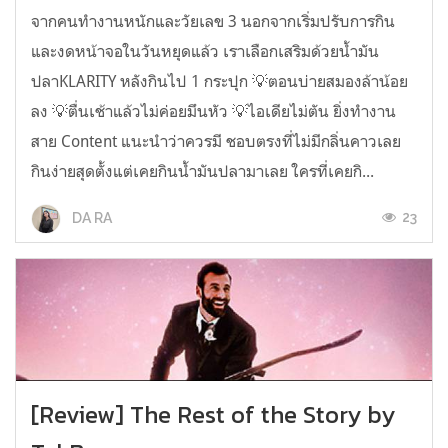
จากคนทำงานหนักและวัยเลข 3 นอกจากเริ่มปรับการกิน
และงดหน้าจอในวันหยุดแล้ว เราเลือกเสริมด้วยน้ำมัน
ปลาKLARITY หลังกินไป 1 กระปุก 💡ตอนบ่ายสมองล้าน้อย
ลง 💡ตื่นเช้าแล้วไม่ค่อยมึนหัว 💡ไอเดียไม่ตัน ยิ่งทำงาน
สาย Content แนะนำว่าควรมี ชอบตรงที่ไม่มีกลิ่นคาวเลย
กินง่ายสุดตั้งแต่เคยกินน้ำมันปลามาเลย ใครที่เคยกิ...
23
DA RA
[Review] The Rest of the Story by