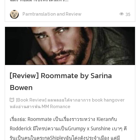
35
Parntranslation and Review
[Review] Roommate by Sarina
Bowen
[Book Review] ผลพลอยได้จากอาการ book hangover
หลังอ่านสารพัน MM Romance
เรื่องย่อ: Roommate เป็นเรื่องราวระหว่าง Kieranกับ
Rodderick มีโทรปความเป็นGrumpy x Sunshine เบาๆ คี
รันเป็นคนในตระกูลShipleyอันโด่งดังประจำเมือง แต่มี