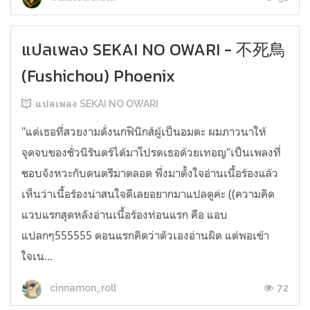
แปลเพลง SEKAI NO OWARI - 不死鳥
(Fushichou) Phoenix
แปลเพลง SEKAI NO OWARI
"แด่เธอที่สวยงามดั่งนกฟินิกส์ผู้เป็นอมตะ ผมภาวนาให้
จุดจบของชั่วนิรันดร์ได้มาโปรดเธอด้วยเทอญ"เป็นเพลงที่
ชอบจังหวะกับดนตรีมาตลอด พึ่งมาตั้งใจอ่านเนื้อร้องแล้ว
เห็นว่าเนื้อร้องน่าสนใจดีเลยอยากมาแปลดูค่ะ ((ความคิด
แวบแรกสุดหลังอ่านเนื้อร้องท่อนแรก คือ แอบ
แปลกๆ555555 ตอนแรกคิดว่าตัวเองอ่านผิด แต่พอเข้า
ใจเน...
72
cinnamon_roll