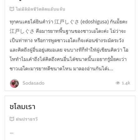
ไม่มีลิมิตชีวิตติดแอ๊บแจ๊บ
ทุกคนเคยได้ยินคำว่า 江戸しぐさ (edoshigusa) กันมั้ยคะ
江戸しぐさ คือมารยาทพื้นฐานของชาวเอโดะค่ะ ไม่ว่าจะ
เป็นท่าทาง หรือการพูดชาวเอโดะก็จะค่อนข้างระมัดระวัง
และคิดถึงผู้อื่นอยู่เสมอเลย จนบางทีก็ทำให้ผู้เขียนคิดว่า โอ
โหทำไมเค้าถึงได้คิดถึงคนอื่นได้ขนาดนี้นะอยากรู้มั้ยคะว่า
ชาวเอโดะมารยาทดีขนาดไหน มาลองอ่านกันได้เ...
1.4k
Sodasado
ชโลมเรา
ฝนปรายรวี
...