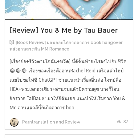
[Review] You & Me by Tau Bauer
[Book Review] ผลพลอยได้จากอาการ book hangover
หลังอ่านสารพัน MM Romance
[เรื่องย่อ+รีวิวตามใจฉัน+หวีด] นี่ดิชั้นทำอะไรลงไปกับชีวิต
😂😂😂 เรื่องของเรื่องคืออ่านRachel Reid เสร็จแล้วไฮป์
เลยไปขอให้ชี ChatGPT ช่วยแนะนำเรื่องอื่นต่อ โจทย์คือ
HEA+พระเอกธงเขียว+อ่านจบแล้วมีความสุข นางก็โยน
จักรวาล TalBauer มาให้อิฉันเลย แนะนำให้เริ่มจาก You &
Me อ่านแล้วอีนี่ก็เกิดอาการ boo...
82
Parntranslation and Review