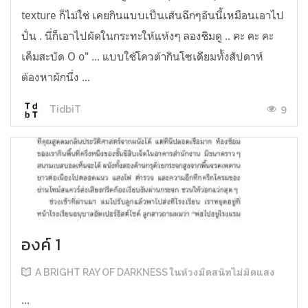
texture ก็ไม่ใช่ เคยกินแบบเป็นเส้นฉีกๆอันนี้เหมือนเอาไป
ปั่น . นี่ก็เอาไปผัดในกระทะให้แห้งๆ ลองชิมดู .. คะ คะ คะ
เค็มสะบัด O o" ... แบบใช้โควต้ากินโซเดียมทั้งสัปดาห์
ต้องหาผักนึ่ง ...
9
TidbiT
องค์ 1
A BRIGHT RAY OF DARKNESS ในห้วงมืดสนิทไม่มิดแสง
...