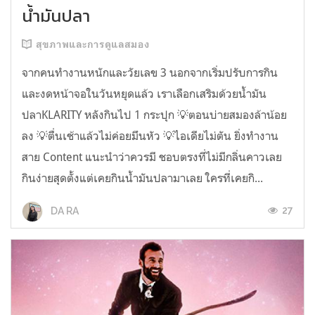
น้ำมันปลา
สุขภาพและการดูแลสมอง
จากคนทำงานหนักและวัยเลข 3 นอกจากเริ่มปรับการกิน
และงดหน้าจอในวันหยุดแล้ว เราเลือกเสริมด้วยน้ำมัน
ปลาKLARITY หลังกินไป 1 กระปุก 💡ตอนบ่ายสมองล้าน้อย
ลง 💡ตื่นเช้าแล้วไม่ค่อยมึนหัว 💡ไอเดียไม่ตัน ยิ่งทำงาน
สาย Content แนะนำว่าควรมี ชอบตรงที่ไม่มีกลิ่นคาวเลย
กินง่ายสุดตั้งแต่เคยกินน้ำมันปลามาเลย ใครที่เคยกิ...
27
DA RA