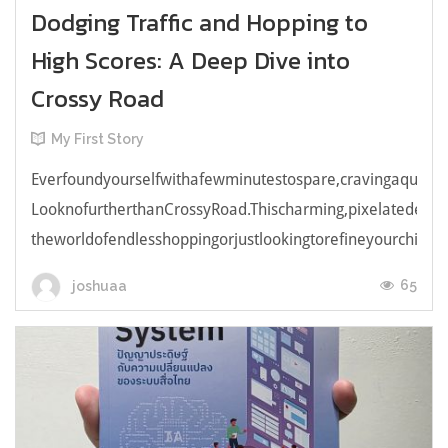
Dodging Traffic and Hopping to
High Scores: A Deep Dive into
Crossy Road
My First Story
Everfoundyourselfwithafewminutestospare,cravingaquick,e
LooknofurtherthanCrossyRoad.Thischarming,pixelatedendl
theworldofendlesshoppingorjustlookingtorefineyourchicken
65
joshuaa