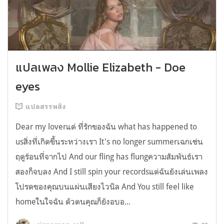
แปลเพลง Mollie Elizabeth - Doe
eyes
แปลสรรพสิ่ง
Dear my loverแด่ ที่รักของฉัน what has happened to
usสิ่งที่เกิดขึ้นระหว่างเรา It's no longer summerเฉกเช่น
ฤดูร้อนที่จากไป And our fling has flungความสัมพันธ์เรา
สองก็จบลง And I still spin your recordsแต่ฉันยังเล่นเพลง
โปรดของคุณบนแผ่นเสียงไวนิล And You still feel like
homeในใจฉัน ตัวตนคุณก็ยังอบอ...