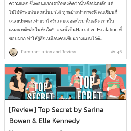
ความแตก ซึ่งตอนแรกเราก็หลงคิดว่านั่นคือปมหลัก แต่
ไม่ใช่จ้าพอพ้นตรงนั้นมาได้ ทุกอย่างทำท่าจะดี คนเขียนก็
เฉลยปมตอนท้ายว่าไครันเคยเจออะไรมาในอดีตเท่านั้น
แหละ คดีพลิกในทันใด!!! ตรงนี้เป็นNarrative Escalation ที่
ชอบมาก ทำให้รู้สึกเหมือนคนเขียนวางแผนไว้ตั...
46
Parntranslation and Review
[Review] Top Secret by Sarina
Bowen & Elle Kennedy