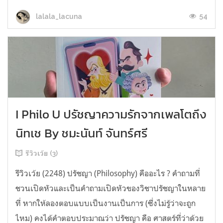
54
lalala_lacuna
I Philo U ปรัชญาความรักจากเพลโตถึง
นิทเช By ชมะนันท์ จันทร์ศรี
รีวิวเว้ย (3)
รีวิวเว้ย (2248) ปรัชญา (Philosophy) คืออะไร ? คำถามที่
ชวนเปิดหัวและเป็นคำถามเปิดหัวของวิชาปรัชญาในหลาย
ที่ หากให้ลองตอบแบบเป็นงานเป็นการ (ซึ่งไม่รู้ว่าจะถูก
ไหม) คงได้คำตอบประมาณว่า ปรัชญา คือ ศาสตร์ที่ว่าด้วย