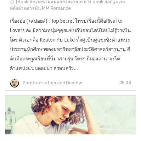
[Book Review] ผลพลอยได้จากอาการ book hangover
หลังอ่านสารพัน MM Romance
เรื่องย่อ (+สปอยล์) : Top Secret โทรปเรื่องนี้คือRival to
Lovers ค่ะ มีความหนุ่มๆคุยแซ่บกันออนไลน์โดยไม่รู้ว่าเป็น
ใคร ตัวเอกคือ Keaton กับ Luke ทั้งคู่เป็นคู่แข่งชิงตำแหน่ง
ประธานนักศึกษาของมหาวิทยาลัยประวัติศาสตร์ยาวนาน คี
ตันคือตระกูลเรียนที่นี่มาสามรุ่น ใครๆ ก็มองว่าน่าจะได้
ตำแหน่งแบบลอยมา ครอบครัว...
28
Parntranslation and Review