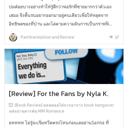
ปมด้อยบางอย่างทำให้รู้สึกว่าพ่อรักพี่ชายมากกว่าตัวเอง
เสมอ จึงดิ้นรนอยากออกมาอยู่คนเดียวเพื่อให้หลุดจาก
อิทธิพลของที่บ้าน และไล่ตามความฝันการเป็นกราฟฟิ...
37
Parntranslation and Review
[Review] For the Fans by Nyla K.
[Book Review] ผลพลอยได้จากอาการ book hangover
หลังอ่านสารพัน MM Romance
อหหหห ไม่รู้จะเริ่มหวีดตรงไหนก่อนเลยอ่านSarina ที่