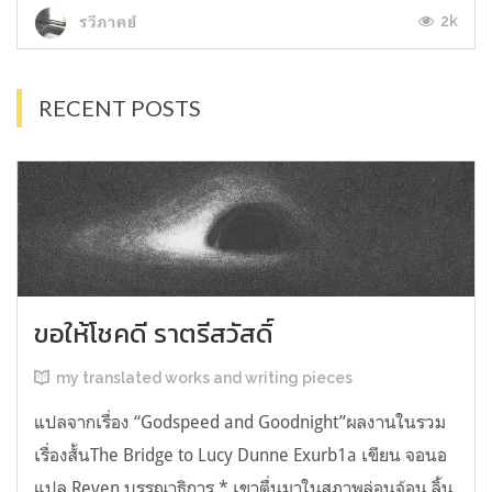
2k
รวีภาคย์
RECENT POSTS
ขอให้โชคดี ราตรีสวัสดิ์
my translated works and writing pieces
แปลจากเรื่อง “Godspeed and Goodnight”ผลงานในรวม
เรื่องสั้นThe Bridge to Lucy Dunne Exurb1a เขียน จอนอ
แปล Reven บรรณาธิการ * เขาตื่นมาในสภาพล่อนจ้อน ลิ้น