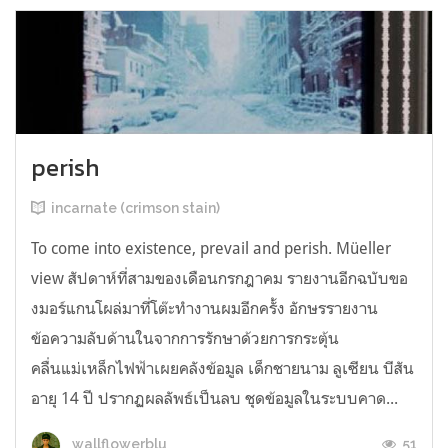
perish
incarnate (crimson stain)
To come into existence, prevail and perish. Müeller
view สัปดาห์ที่สามของเดือนกรกฎาคม รายงานอีกฉบับขอ
งมอร์แกนโผล่มาที่โต๊ะทำงานผมอีกครั้ง อักษรรายงาน
ข้อความลับด้านในจากการรักษาด้วยการกระตุ้น
คลื่นแม่เหล็กไฟฟ้าเผยคลังข้อมูล เด็กชายนาม ลูเซียน บีสัน
อายุ 14 ปี ปรากฏผลลัพธ์เป็นลบ ชุดข้อมูลในระบบคาด...
51
wallflowerblu