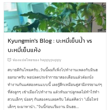
Kyungmin's Blog : บะหมี่เย็นน้ำ vs
บะหมี่เย็นแห้ง
ห้องแปลไทยของ happypuppy
สบายดีกันไหมครับ..วันนี้ผมก็เพิ่งไปทำงานเพลงกับมินฮ
ยอกมาครับ พอปลดประจำการมาสองเดือนแล้วต้องนั่ง
ทำงานกันแค่สองคนแบบนี้ เลยรู้สึกเหมือนคู่สามีภรรยาแก่ๆ
ที่ส่งลูกๆ เข้าเมืองไปทำงาน แล้วหันมาปลูกผลไม้ทำไร่ทำ
สวนเล็กๆ น้อยๆ กันสองคนเลยครับ ได้แต่คิดว่า "เมื่อไหร่
เด็กๆ จะมาหาน้า.."วันนี้ก่อนเริ่มงาน มินฮย...