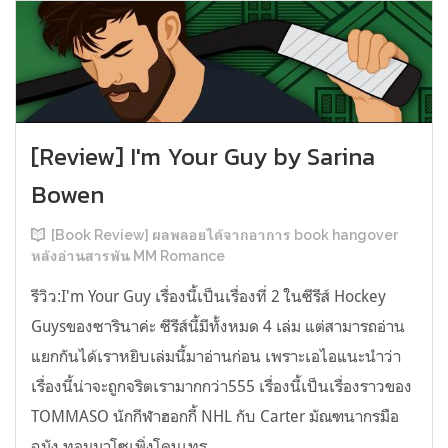
[Review] I'm Your Guy by Sarina
Bowen
[Book Review] ผลพลอยได้จากอาการ book hangover
หลังอ่านสารพัน MM Romance
รีวิว:I'm Your Guy เรื่องนี้เป็นเรื่องที่ 2 ในซีรีส์ Hockey
Guysของซารินาค่ะ ซีรีส์นี้มีทั้งหมด 4 เล่ม แต่สามารถอ่าน
แยกกันได้เราหยิบเล่มนี้มาอ่านก่อน เพราะเอไอแนะนำว่า
เรื่องนี้น่าจะถูกจริตเรามากกว่า555 เรื่องนี้เป็นเรื่องราวของ
TOMMASO นักกีฬาฮอกกี้ NHL กับ Carter มัณฑนากรมือ
ฉมัง ทอมมาโซเพิ่งโดนเทร...