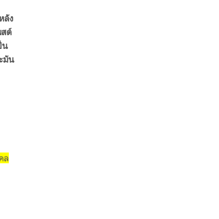
หลัง
พสต์
็น
ะมัน
งคล