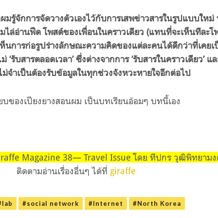
้ คือผมรู้จักการจัดวางตัวเองไว้กับการเสพข่าวสารในรูปแบบใหม่ 
มไล่อ่านฟีด โพสต์ของเพื่อนในคราวเดียว
(
แทนที่จะเห็นทีละโ
ห็นการก่อรูปร่างลักษณะความคิดของแต่ละคนได้ดีกว่าที่เคยเป
่ ‘รับสารตลอดเวลา’ ซึ่งต่างจากการ ‘รับสารในคราวเดียว’ แล
ม่จำเป็นต้องรับข้อมูลในทุกช่วงจังหวะหายใจอีกต่อไป
มเงียบของเปียงยางสอนผม เป็นบทเรียนอ้อมๆ บทนี้เอง
giraffe Magazine 38— Travel Issue โดย ทีปกร วุฒิพิทยาม
ติดตามอ่านเรื่องอื่นๆ ได้ที่
giraffe
#lab
#social network
#Internet
#North Korea