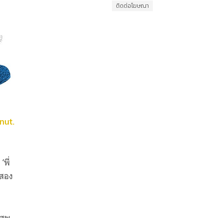
ติดต่อโฆษณา
nut.
พี่
มสอง
เสพ