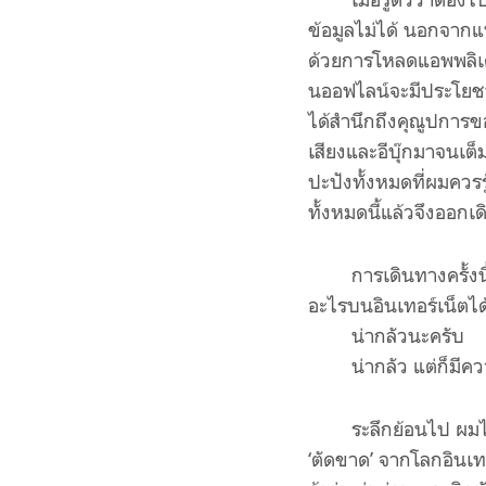
ข้อมูลไม่ได้ นอกจากแพ
ด้วยการโหลดแอพพลิเคชั
นออฟไลน์จะมีประโยชน์ 
ได้สำนึกถึงคุณูปการขอ
เสียงและอีบุ๊กมาจนเต็
ปะปังทั้งหมดที่ผมควรร
ทั้งหมดนี้แล้วจึงออกเ
การเดินทางครั้ง
อะไรบนอินเทอร์เน็ตได
น่ากลัวนะครับ
น่ากลัว แต่ก็มี
ระลึกย้อนไป ผมไม
‘ตัดขาด’ จากโลกอินเทอ