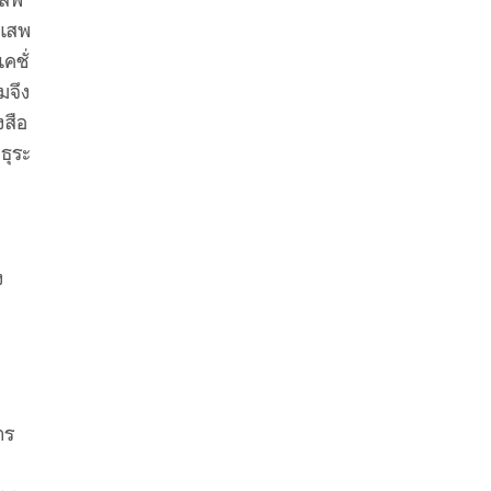
ปเสพ
คชั่
มจึง
งสือ
ธุระ
ง
าร