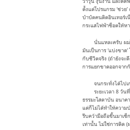
ว้าวุ่น งุ่นง่าน และติ
ตั้งแต่โปรแกรม ‘ช่วย’
บำบัดคนติดอินเทอร์เน
กระแสไฟฟ้าช็อตให้หา
นั่นแหละครับ ผมไ
มันเป็นการ ‘แบ่งขาด
กับชีวิตจริง
(
ถ้ายังจะดึ
การแยกขาดออกจากกันด
จนกระทั่งได้ไปเ
ระยะเวลา
8
วันท
ธรรมะโสดาบัน อนาคาม
แต่ก็ไม่ได้ทำให้ความ
รีบคว้ามือถือขึ้นมาเช็
เท่านั้น ไม่ใช่การติด
(