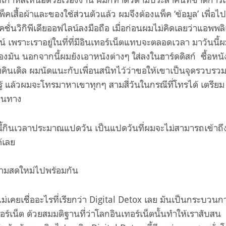
็คเสื้อผ้าและของใช้ส่วนตัวแล้ว ผมจึงต้องแพ็ค ‘ข้อมูล’ เพื่อไ
่นวิกิพีเดียออฟไลน์ลงมือถือ เมื่อก่อนผมไม่คิดเลยว่าแอพพลิเ
เพราะเราอยู่ในที่ที่มีอินเทอร์เน็ตแทบจะตลอดเวลา มาวันนี้ผ
งมัน นอกจากนี้ผมยังเอาหนังต่างๆ ใส่ลงในฮาร์ดดิสก์ ซื้อหนั
มคินเดิล ผมนัดแนะกับเพื่อนสนิทไว้ว่าขอให้เขาเป็นจุดรวบรวม
ู้ แล้วผมจะโทรมาหาเขาทุกๆ สามสี่วันในกรณีที่โทรได้ เตรียม
ดินทาง
นี้กินเวลาประมาณแปดวัน เป็นแปดวันที่ผมจะไม่สามารถเข้าถึ
้เลย
ความสดใหม่ไปพร้อมกัน
่เคยเชื่ออะไรที่เรียกว่า
Digital Detox
เลย มันเป็นกระบวนก
ร์เน็ต ด้วยสมมติฐานที่ว่าโลกอินเทอร์เน็ตนั้นทำให้เราสับสน