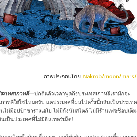
ภาพประกอบโดย
Nakrob/moon/mars/
ประเทศเกาหลี
—ปกติแล้วเวลาพูดถึงประเทศเกาหลีเรามักจะ
หลีใต้ใช่ไหมครับ แต่ประเทศที่ผมไปครั้งนี้กลับเป็นประเทศ ‘
นั่นไม่มีอปป้าซารางเฮโย ไม่มีกังนัมสไตล์ ไม่มีร้านเฟซช็อปเต็
ันเป็นประเทศที่ไม่มีอินเทอร์เน็ต
!
้องไปเกาหลีเหนือด้วยเรื่องงาน ผมก็ทำตัวตามประสาคนที่ขาดการ