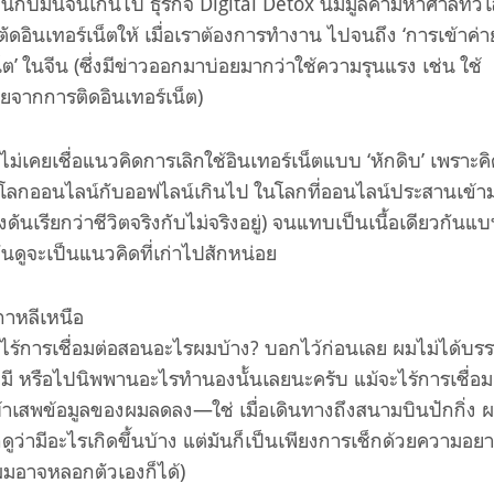
ดพันกับมันจนเกินไป ธุรกิจ
Digital Detox
นี้มีมูลค่ามหาศาลทั่ว
 ตัดอินเทอร์เน็ตให้ เมื่อเราต้องการทำงาน ไปจนถึง ‘การเข้าค่า
็ต’ ในจีน
(
ซึ่งมีข่าวออกมาบ่อยมากว่าใช้ความรุนแรง เช่น ใช้
ยจากการติดอินเทอร์เน็ต
)
ม่เคยเชื่อแนวคิดการเลิกใช้อินเทอร์เน็ตแบบ ‘หักดิบ’ เพราะคิ
’ โลกออนไลน์กับออฟไลน์เกินไป ในโลกที่ออนไลน์ประสานเข้า
งดันเรียกว่าชีวิตจริงกับไม่จริงอยู่
)
จนแทบเป็นเนื้อเดียวกันแบบ
ูจะเป็นแนวคิดที่เก่าไปสักหน่อย
กาหลีเหนือ
ี่ไร้การเชื่อมต่อสอนอะไรผมบ้าง
?
บอกไว้ก่อนเลย ผมไม่ได้บรร
ี หรือไปนิพพานอะไรทำนองนั้นเลยนะครับ แม้จะไร้การเชื่อม
บ้าเสพข้อมูลของผมลดลง—ใช่ เมื่อเดินทางถึงสนามบินปักกิ่ง ผ
กดูว่ามีอะไรเกิดขึ้นบ้าง แต่มันก็เป็นเพียงการเช็กด้วยความอยาก
ผมอาจหลอกตัวเองก็ได้
)