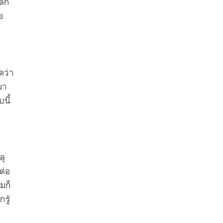
โลก
ย
ดว่า
มา
นี้
ลุ
ต่อ
มก็
รู้