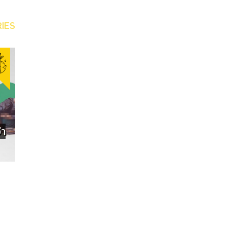
IES
ฟีเจอร์ 'I Voted' อำนาจมหาศาล
เลวนั
่า
เมื่อโซเชียลมีเดียร่วมขับเคลื่อน
ต้องบ
การเมือง
เลวร้