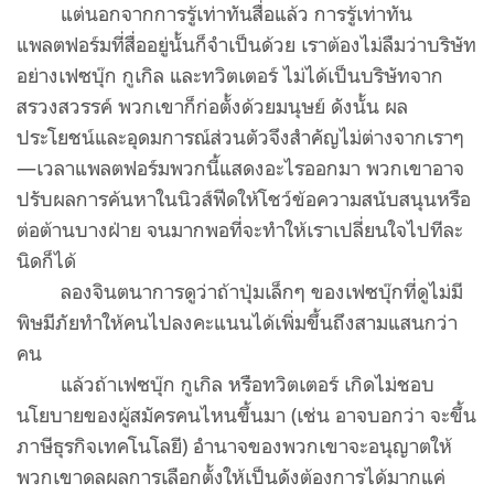
แต่นอกจากการรู้เท่าทันสื่อแล้ว การรู้เท่าทัน
แพลตฟอร์มที่สื่ออยู่นั้นก็จำเป็นด้วย เราต้องไม่ลืมว่าบริษัท
อย่างเฟซบุ๊ก กูเกิล และทวิตเตอร์ ไม่ได้เป็นบริษัทจาก
สรวงสวรรค์ พวกเขาก็ก่อตั้งด้วยมนุษย์ ดังนั้น ผล
ประโยชน์และอุดมการณ์ส่วนตัวจึงสำคัญไม่ต่างจากเราๆ
—เวลาแพลตฟอร์มพวกนี้แสดงอะไรออกมา พวกเขาอาจ
ปรับผลการค้นหาในนิวส์ฟีดให้โชว์ข้อความสนับสนุนหรือ
ต่อต้านบางฝ่าย จนมากพอที่จะทำให้เราเปลี่ยนใจไปทีละ
นิดก็ได้
ลองจินตนาการดูว่าถ้าปุ่มเล็กๆ ของเฟซบุ๊กที่ดูไม่มี
พิษมีภัยทำให้คนไปลงคะแนนได้เพิ่มขึ้นถึงสามแสนกว่า
คน
แล้วถ้าเฟซบุ๊ก กูเกิล หรือทวิตเตอร์ เกิดไม่ชอบ
นโยบายของผู้สมัครคนไหนขึ้นมา (เช่น อาจบอกว่า จะขึ้น
ภาษีธุรกิจเทคโนโลยี) อำนาจของพวกเขาจะอนุญาตให้
พวกเขาดลผลการเลือกตั้งให้เป็นดังต้องการได้มากแค่