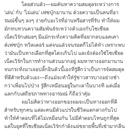
โดยส่วนตัว—ผมค้นหาความสมดุลระหว่างการ
‘เล่น’ กับ ‘ไม่เล่น’ เฟซบุ๊กมานาน ด้วยความเป็นคนที่อา
รมณ์ขึ้นๆ ลงๆ ง่ายกับอะไรที่อ่านหรือสารที่รับ ทำให้ผม
มักทบทวนความสัมพันธ์ระหว่างตัวเองกับโซเชียล
เน็ตเวิร์กเสมอๆ มีแม้กระทั่งความคิดที่อยากลบแอคเคา
ต์เฟซบุ๊ก ทวิตเตอร์ แต่จนแล้วจนรอดก็ไม่ได้ทำ เพราะพบ
ว่ามันเป็นทางเลือกที่สุดโต่งเกินไป และยังต้องใช้โซเชียล
เน็ตเวิร์กในการทำงานส่วนมากอยู่ ผมหาทางออกมานาน
จนกระทั่งมาเจอปลั๊กอินตัวนี้เองที่รู้สึกว่าเป็นการจัดสมดุล
ที่ดีสำหรับตัวเอง—ถึงแม้จะทำให้รู้ข่าวสารบางอย่างช้า
กว่าเพื่อนไปบ้าง รู้สึกเหมือนอยู่ในกะลาในบางที แต่เมื่อ
แลกกับเสถียรภาพทางอารมณ์ ก็ถือว่าคุ้ม
ผมไม่คิดว่าทางออกของผมจะเป็นทางออกที่ดี
สำหรับทุกคน แต่ละคนมีตัวแปรในชีวิตแตกต่างกันไป
ทำให้คำตอบที่ได้ไม่เหมือนกัน ไม่มีคำตอบไหนถูกที่สุด
แต่ในยุคที่โซเชียลเน็ตเวิร์กกำลังแผ่ขยายพื้นที่เข้ามากลืน