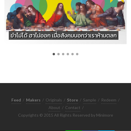
ขำไม่ได้ ฮาไม่ออก เมื่อสังคมบอกว่าเราห้ามตลก
Feed
/
Makers
/
Originals
/
Store
/
Sample
/
Redeem
/
About
/
Contact
/
Copyrights © 2015 All Rights Reserved by Minimore