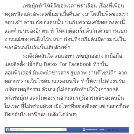
เฟซบุ๊กทำให้มิติของเวลาพร่าเลือน เรื่องที่เพื่อน
หงุดหงิดแล้วอัพเดตขึ้นมาเมื่อคืนอาจมาโผล่ในฟีดของเรา
ตอนเช้า อารมณ์ของคนนั้น ปนกับความเครียดของคนนี้
และคำบ่นของอีกคน ทำให้ผมต้องเริ่มต้นวันด้วยการแบก
อารมณ์ของคนอื่นไว้บนบ่า ก่อนที่จะเริ่มต้นมีอารมณ์เป็น
ของตัวเองในวันนั้นเสียด้วยซ้ำ
ผมจึงตัดสินใจ ลบแอพฯ เฟซบุ๊กออกจากมือถือ
และติดตั้งปลั๊กอิน Detox For Facebook ที่ว่าใน
คอมพิวเตอร์ มันจะนำข่าวสาร รูปภาพ งานดีไซน์ดีๆ จาก
หลากหลายเว็บไซต์มาแสดงบนฟีด ทำให้เราไม่ต้องปรับ
เปลี่ยนพฤติกรรมตัวเอง (ไม่ต้องหักห้ามใจในการกดลิ
งก์เฟซบุ๊ก) และไม่ต้องทนอ่านสมรภูมิอารมณ์ของคนอื่น
ในเวลาที่ไม่พร้อมด้วย เมื่อไหร่ที่อยากติดตามข่าวสารก็กด
ปิดกลับไปหาฟีดแบบเดิมได้ง่ายๆ