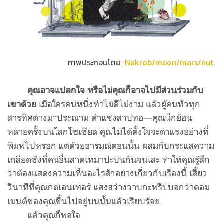
ภาพประกอบโดย
Nakrob/moon/mars/nut.
คุณอาจแปลกใจ หรือไม่คุณก็อาจไปมีส่วนร่วมกับ
เขาด้วย
เมื่อใครคนหนึ่งทำไม่ดีไม่งาม แล้วผู้คนทั่วทุก
สารทิศต่างมาประณาม ด่าแช่งสาปทอ—คุณนึกย้อน
หลายครั้งบนโลกโซเชียล คุณไม่ได้ตั้งใจจะด่าแรงอย่างที่
พิมพ์ไปหรอก แต่ด้วยอารมณ์ตอนนั้น ผสมกับกระแสความ
เกลียดชังที่คนอื่นสาดเทมาปะปนกันจนเละ ทำให้คุณรู้สึก
ว่าต้องแสดงความเห็นอะไรสักอย่างเกี่ยวกับเรื่องนี้ เสี้ยว
วินาทีที่คุณกดเอนเทอร์ แสงสว่างวาบกะพริบบอกว่าคอม
เมนต์ของคุณขึ้นไปอยู่บนนั้นแล้วเรียบร้อย
แล้วคุณก็พอใจ