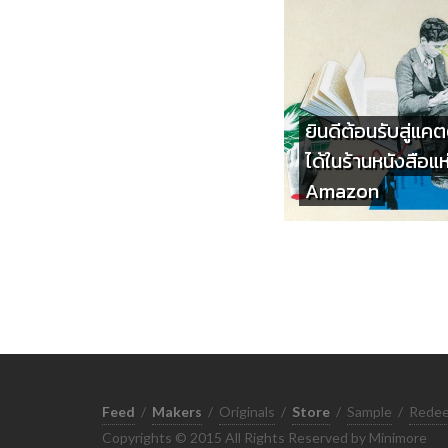
ยินดีต้อนรับสู่แคต
ได้ในร้านหนังสือ
Amazon
Feed
/
Makers
/
Originals
/
Store
/
Sample
/
Rede
Copyrights © 2015 All Rights Reserved by Minimore