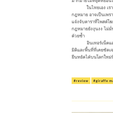
มากมายไม่หยุดหย่อ
ในไทยเอง เรามักใช้
กฎหมาย อาจเป็นเพราะว
แจ้งจับดาราที่โพสต์โฆษ
กฎหมายยังงุนงง ไม่มั่
ด้วยซ้ำ
อินเทอร์เน็ตและโซเ
มิติและพื้นที่ที่เคยชัด
ยืนหยัดได้บนโลกใหม่น
#review
#giraffe m