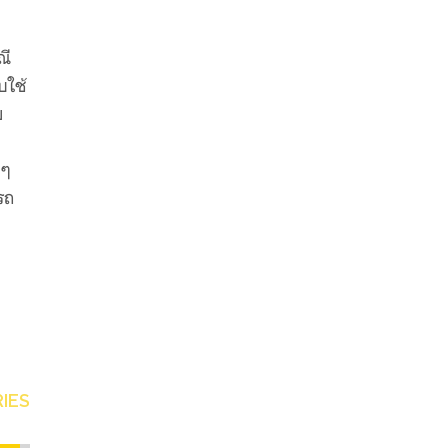
ณี
บใช้
ย
ยๆ
ารถ
IES