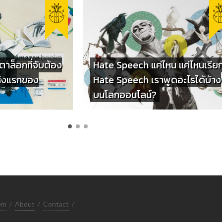
ตาล็อกที่จับต้อง
Hate Speech แค่ไหน แค่ไหนเรีย
แห่งแรกของ
Hate Speech เราพูดอะไรได้บ้าง
บนโลกออนไลน์?
em
/
About
/
Contact
/