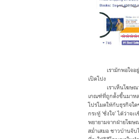
เรามักพอใจอยู่ลึกๆ
เปิดโปง
เราเห็นโฆษณาแบบนี้
เกณฑ์ที่ถูกตั้งขึ้นมาห
โปรโมตให้กับธุรกิจใดๆ
กระทู้ ‘ชั่งใจ’ ได้ว่าจ
พยายามจากฝ่ายโฆษณาขอ
สม่ำเสมอ ชาวบ้านจับได้