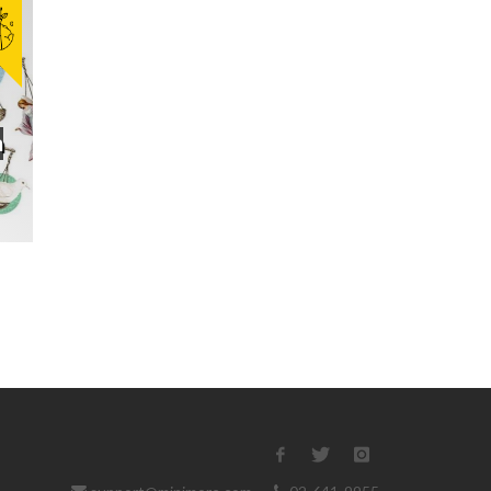
ก
ฟีเจอ
ขำไม่ได้ ฮาไม่ออก เมื่อสังคมบอกว่า
เมื่อโ
เราห้ามตลก
การเม