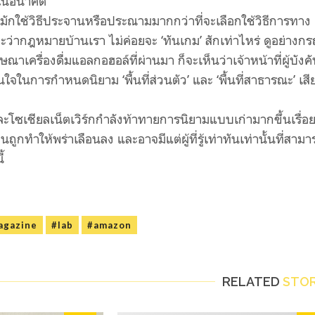
นในอนาคต
วิธีประจานหรือประณามมากกว่าที่จะเลือกใช้วิธีการทาง
่ากฎหมายบ้านเรา ไม่ค่อยจะ ‘ทันเกม’ สักเท่าไหร่ ดูอย่างกร
ณาเครื่องดื่มแอลกอฮอล์ที่ผ่านมา ก็จะเห็นว่าเจ้าหน้าที่ผู้บังคั
นใจในการกำหนดนิยาม ‘พื้นที่ส่วนตัว’ และ ‘พื้นที่สาธารณะ’ เสี
ชียลเน็ตเวิร์กกำลังท้าทายการนิยามแบบเก่ามากขึ้นเรื่อ
เจนถูกทำให้พร่าเลือนลง และอาจมีแต่ผู้ที่รู้เท่าทันเท่านั้นที่สาม
ี้
agazine
#lab
#amazon
RELATED
STOR