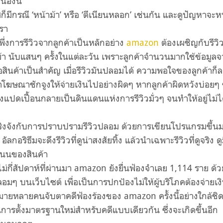
นองนี้
ี ‘หน้าม้า’ หรือ ‘ตีเนียนหลอก’ เช่นกัน และดูปัญหาจะห
เรา
การรีวิวจากลูกค้าเป็นหลักอย่าง
amazon
ต้องเผชิญกับรีวิ
 นับแสนๆ ครั้งในแต่ละวัน เพราะลูกค้าจำนวนมากใช้ข้อมูล
ซื้อสินค้าเป็นสำคัญ เมื่อรีวิวมันปลอมได้ ความพอใจของลูกค้าก็
ฆษณาชักจูงให้จ่ายเงินไปอย่างผิดๆ หากลูกค้าผิดหวังบ่อยๆ ช
แปดเปื้อนกลายเป็นดินแดนแห่งการรีวิวมั่วๆ จนทำให้อยู่ไม่ไ
กับการปราบปรามรีวิวปลอม ด้วยการเขียนโปรแกรมขึ้น
ัลกอริธึมจะดึงรีวิวที่ดูน่าสงสัยทิ้ง แล้วนำเฉพาะรีวิวที่ดูจริง ดู
แนนของสินค้า
่สัปดาห์ที่ผ่านมา amazon ยังยื่นฟ้องจำเลย 1,114 ราย ด้ว
ลอมๆ บนเว็บไซต์ เพื่อเป็นการปกป้องไม่ให้ผู้บริโภคต้องจ่ายเงิ
มายหลายคนจับตาคดีฟ้องร้องของ amazon ครั้งนี้อย่างใกล้ชิ
็นการตั้งมาตรฐานใหม่สำหรับคดีแบบเดียวกัน ซึ่งจะเกิดขึ้นอีก