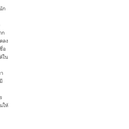
นัก
ว
จาก
ลดลง
ื่อ
ด้ใน
มา
มี
ย
นให้
ด