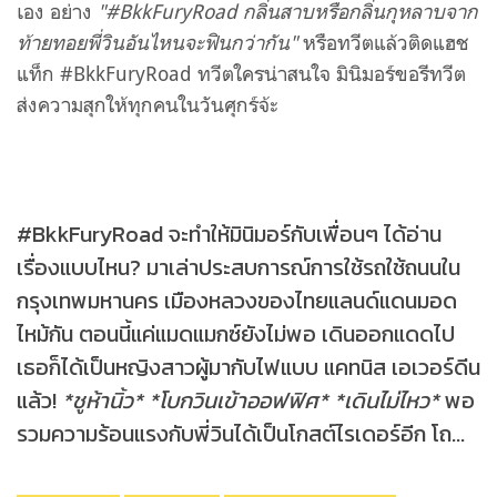
เอง อย่าง
"#BkkFuryRoad กลิ่นสาบหรือกลิ่นกุหลาบจาก
ท้ายทอยพี่วินอันไหนจะฟินกว่ากัน"
หรือทวีตแล้วติดแฮช
แท็ก
#BkkFuryRoad ทวีตใครน่าสนใจ มินิมอร์ขอรีทวีต
ส่งความสุกให้ทุกคนในวันศุกร์จ้ะ
#BkkFuryRoad จะทำให้มินิมอร์กับเพื่อนๆ ได้อ่าน
เรื่องแบบไหน? มาเล่าประสบการณ์การใช้รถใช้ถนนใน
กรุงเทพมหานคร เมืองหลวงของไทยแลนด์แดนมอด
ไหม้กัน ตอนนี้แค่แมดแมกซ์ยังไม่พอ เดินออกแดดไป
เธอก็ได้เป็นหญิงสาวผู้มากับไฟแบบ แคทนิส เอเวอร์ดีน
แล้ว!
*ชูห้านิ้ว* *โบกวินเข้าออฟฟิศ* *เดินไม่ไหว*
พอ
รวมความร้อนแรงกับพี่วินได้เป็นโกสต์ไรเดอร์อีก โถ...