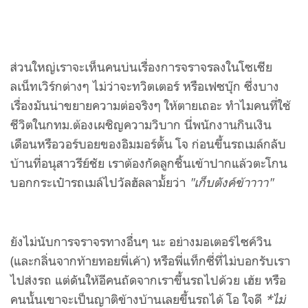
ส่วนใหญ่เราจะเห็นคนบ่นเรื่องการจราจรลงในโซเชีย
ลเน็ทเวิร์กต่างๆ ไม่ว่าจะทวิตเตอร์ หรือเฟซบุ๊ก ซึ่งบาง
เรื่องมันน่าขยายความต่อจริงๆ ให้ตายเถอะ ทำไมคนที่ใช้
ชีวิตในกทม.ต้องเผชิญความวิบาก นี่พนักงานกินเงิน
เดือนหรือวอร์บอยของอิมมอร์ตั้น โจ
ก่อนขึ้นรถเมล์กลับ
บ้านที่อนุสาวรีย์ชัย เราต้องกัดลูกชิ้นเข้าปากแล้วตะโกน
บอกกระเป๋ารถเมล์ไปวัลฮัลลามั้ยว่า
"เก็บตังค์ข้าาาา"
ยังไม่นับการจราจรทางอื่นๆ นะ อย่างมอเตอร์ไซค์วิน
(และกลิ่นจากท้ายทอยพี่เค้า) หรือพี่แท็กซี่ที่ไม่บอกรับเรา
ไปส่งรถ แต่ดันให้อีคนถัดจากเราขึ้นรถไปด้วย เฮ้ย หรือ
คนนั้นเขาจะเป็นญาติข้างบ้านเลยขึ้นรถได้ โอ ใจดี
*ไม่