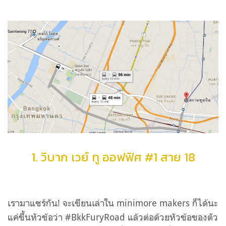
1. วิบาก เวย์ ทู ออฟฟิศ #1 สาย 18
เรามาแชร์กัน! จะเขียนเล่าใน minimore makers ก็ได้นะ
แค่ขึ้นหัวข้อว่า #BkkFuryRoad แล้วต่อด้วยหัวข้อของตัว