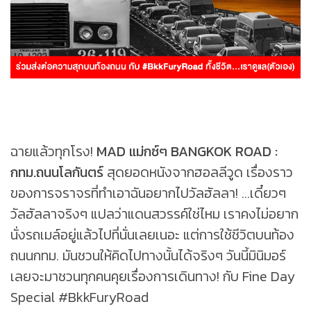
ฉายแล้วทุกโรง!
MAD แม่กซ์ๆ BANGKOK ROAD :
กทม.ถนนโลกันตร์
สุดยอดหนังจากฮอลลีวูด เรื่องราว
ของการจราจรที่ทำเอาฉันอยากไปวัลฮัลลา! ...เดี๋ยวๆ
วัลฮัลลาจริงๆ แปลว่าแดนสวรรค์ใช่ไหม เราคงไม่อยาก
นั่งรถเมล์อยู่แล้วไปที่นั่นเลยเนอะ แต่การใช้ชีวิตบนท้อง
ถนนกทม. มันชวนให้คิดไปทางนั้นได้จริงๆ วันนี้มินิมอร์
เลยจะมาชวนทุกคนคุยเรื่องการเดินทาง! กับ Fine Day
Special #BkkFuryRoad