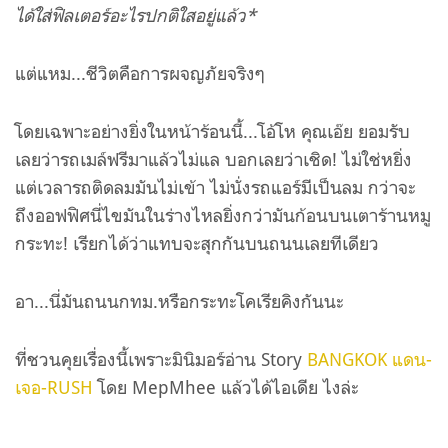
ได้ใส่ฟิลเตอร์อะไรปกติใสอยู่แล้ว*
แต่แหม...ชีวิตคือการผจญภัยจริงๆ
โดยเฉพาะอย่างยิ่งในหน้าร้อนนี้...โอ้โห คุณเอ๊ย ยอมรับ
เลยว่ารถเมล์ฟรีมาแล้วไม่แล บอกเลยว่าเชิด! ไม่ใช่หยิ่ง
แต่เวลารถติดลมมันไม่เข้า ไม่นั่งรถแอร์มีเป็นลม กว่าจะ
ถึงออฟฟิศนี่ไขมันในร่างไหลยิ่งกว่ามันก้อนบนเตาร้านหมู
กระทะ! เรียกได้ว่าแทบจะสุกกันบนถนนเลยทีเดียว
อา...นี่มันถนนกทม.หรือกระทะโคเรียคิงกันนะ
ที่ชวนคุยเรื่องนี้เพราะมินิมอร์อ่าน Story
BANGKOK แดน-
เจอ-RUSH
โดย MepMhee แล้วได้ไอเดีย ไ
งล่ะ