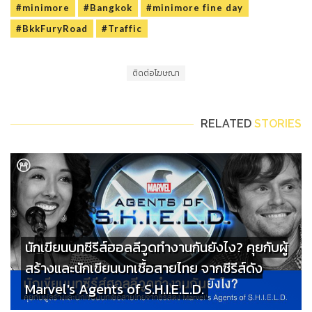
#minimore
#Bangkok
#minimore fine day
#BkkFuryRoad
#Traffic
ติดต่อโฆษณา
RELATED
STORIES
นักเขียนบทซีรีส์ฮอลลีวูดทำงานกันยังไง? คุยกับผู้
สร้างและนักเขียนบทเชื้อสายไทย จากซีรีส์ดัง
Marvel's Agents of S.H.I.E.L.D.