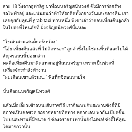
สาย 18 วิ่งจากอู่ท่าอิฐ มาที่ถนนจรัญสนิทวงศ์ ซึ่งมีการก่อสร้าง
รถไฟฟ้าอยู่ และแน่นอนว่าทำให้รถติดทั้งกลางวันและกลางคืน เรา
เคยคุยกับคุณพี่ grab taxi ท่านหนึ่ง พี่เขาเล่าว่าตอนเที่ยงคืนลูกค้า
ให้ไปส่งที่ไหนสักที่ ฝั่งจรัญสนิทวงศ์นี่แหละ
"วิ่งเส้นสามเสนมั้ยครับน้อง"
"โอ๊ย เที่ยงคืนแล้วพี่ ไม่ติดหรอก" ลูกค้าซึ่งไม่ใช่คนพื้นที่และไม่ได้
สัญจรแถบนี้บ่อยกล่าว
ผลคือเที่ยงคืนมาติดแหงกอยู่ที่ถนนจรัญฯ เพราะเป็นช่วงที่
เครื่องจักรกำลังทำงาน
"ผมเตือนเขาแล้วนะ..." พี่แท็กซี่ถอนหายใจ
นั่นคือถนนจรัญสนิทวงศ์
แล้วเมื่อเลี้ยวเข้าถนนเส้นราชวิถี เราก็จะพบกับสะพานซังฮี้ที่มี
สภาพเป็นคอขวด รถจากหลายทิศทาง หลากเลน พากันเบียดขึ้น
ไปบนสะพานที่มีขนาด 4 ช่องจราจร เท่านั้นยังไม่พอ! ซังฮี้ให้คุณ
ได้มากกว่านั้น