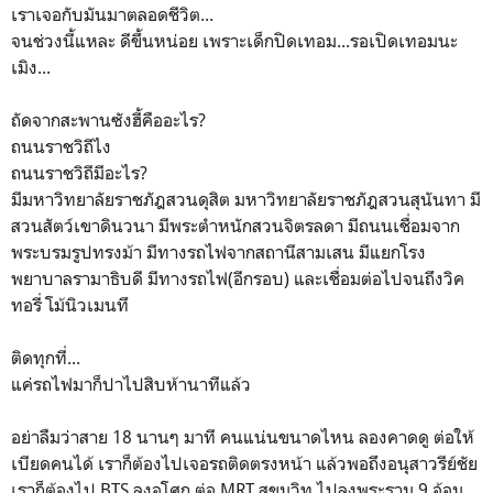
เราเจอกับมันมาตลอดชีวิต...
จนช่วงนี้แหละ ดีขึ้นหน่อย เพราะเด็กปิดเทอม...รอเปิดเทอมนะ
เมิง...
ถัดจากสะพานซังฮี้คืออะไร?
ถนนราชวิถีไง
ถนนราชวิถีมีอะไร?
มีมหาวิทยาลัยราชภัฎสวนดุสิต มหาวิทยาลัยราชภัฎสวนสุนันทา มี
สวนสัตว์เขาดินวนา มีพระตำหนักสวนจิตรลดา มีถนนเชื่อมจาก
พระบรมรูปทรงม้า มีทางรถไฟจากสถานีสามเสน มีแยกโรง
พยาบาลรามาธิบดี มีทางรถไฟ(อีกรอบ) และเชื่อมต่อไปจนถึงวิค
ทอรี่ โม้นิวเมนทึ
ติดทุกที่...
แค่รถไฟมาก็ปาไปสิบห้านาทีแล้ว
อย่าลืมว่าสาย 18 นานๆ มาที คนแน่นขนาดไหน ลองคาดดู ต่อให้
เบียดคนได้ เราก็ต้องไปเจอรถติดตรงหน้า แล้วพอถึงอนุสาวรีย์ชัย
เราก็ต้องไป BTS ลงอโศก ต่อ MRT สุขุมวิท ไปลงพระราม 9 อ้อม