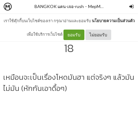
BANGKOK แดน-เจอ-rush
–
MepMhee
เราใช้คุ๊กกี้บนเว็บไซต์ของเรา กรุณาอ่านและยอมรับ
นโยบายความเป็นส่วนตัว
วิบาก เวย์ ทู ออฟฟิศ #1 สาย
เพื่อใช้บริการเว็บไซต์
ยอมรับ
ไม่ยอมรับ
18
เหมือนจะเป็นเรื่องโหดมันฮา แต่จริงๆ แล้วมัน
ไม่มัน (หักกันเอาดื้อๆ)