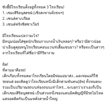
ซังฮี้มีโรงเรียนตั้งอยู่ทั้งหมด 3 โรงเรียน!
1. เขมะสิริอนุสสรณ์ (เชิงสะพานฝั่งธนฯ)
2. เซนต์คาเบรียล
3. เซนต์ฟรังซิสซาเวียร์
มีโรงเรียนแปลว่าอะไร?
มีหนุ่มน้อยใส่ชุดนักเรียนกางเกงน้ำเงินหล่อๆ? หรือว่ามีสาวน้อย
น่าเอ็นดูคุณหนูโรงเรียนคอนแวนท์เสื้อแขนยาว? หรือจะเป็นสาวๆ
จากโรงเรียนที่ได้ชื่อว่ามีกิริยางาม
ผิด!
ที่ตามมาคือรถ!
เด็กเกือบทั้งหมดมาโรงเรียนโดยมีพ่อแม่มาส่ง...และพ่อแม่ก็ใช้
รถยนต์ ลองคิดดูว่าโรงเรียนหนึ่งมีเด็กสามพันคน(อัพ) ทั้งหมดจะ
รวมเป็นปริมาณรถบนท้องถนนเท่าไหร่....จะบอกว่าเราเองก็เป็น
เด็กเขมะสิริอนุสสรณ์ เป็นส่วนหนึ่งของแดนมิคสัญญีที่มีรถไม่ไหล
แต่จอดติดกันเป็นแพดั่งสายน้ำใหญ่