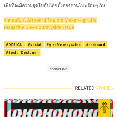
เพื่อที่จะมีความสุขไปกับโลกทั้งสองด้านไปพร้อมๆ กัน
จากคอลัมน์ Artboard โดย pie Maker—giraffe
Magazine 33—Countryside Issue
#DESIGN
#social
#giraffe magazine
#artboard
#Social Designer
ติดต่อโฆษณา
RELATED
STORIES