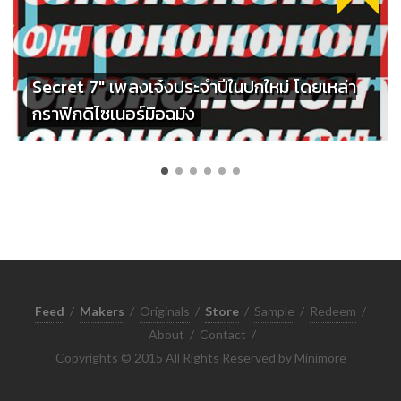
Secret 7" เพลงเจ๋งประจำปีในปกใหม่ โดยเหล่า
กราฟิกดีไซเนอร์มือฉมัง
Feed
/
Makers
/
Originals
/
Store
/
Sample
/
Redeem
/
About
/
Contact
/
Copyrights © 2015 All Rights Reserved by Minimore