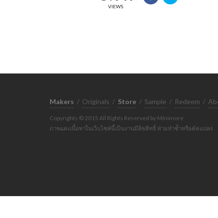
VIEWS
Makers
/
Originals
/
Store
/
Sample
/
Redeem
/
Ab
Copyrights © 2015 All Rights Reserved by Minimore
ภาพและเนื้อหาในเว็บไซต์นี้เป็นงานมีลิขสิทธิ์ ห้ามทำซ้ำหรือดัดแปลง