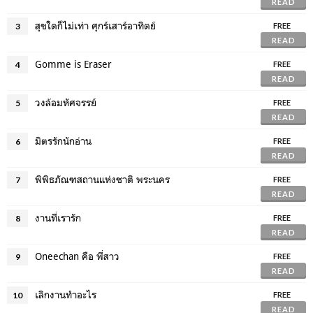
READ
สุขใดก็ไม่เท่า ศุกร์เสาร์อาทิตย์
3
FREE
READ
Gomme is Eraser
4
FREE
READ
วงล้อมหัศจรรย์
5
FREE
READ
มิตรรักนักอ่าน
6
FREE
READ
พิพิธภัณฑสถานแห่งชาติ พระนคร
7
FREE
READ
งานที่เรารัก
8
FREE
READ
Oneechan คือ พี่สาว
9
FREE
READ
เลิกงานทำอะไร
10
FREE
READ