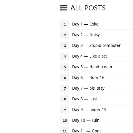
ALL POSTS
Day 1 — Coke
1
Day 2 — Noisy
2
Day 3 — Stupid computer
3
Day 4 — Like a cat
4
Day 5 — Hand cream
5
Day 6 — floor 16
6
Day 7 — pls, stay
7
Day 8 — Lost
8
Day 9 — under 19
9
Day 10 — ruin
10
Day 11 — Gone
11