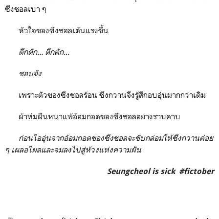
ซึงชอลเบา ๆ
หัวใจของซึงชอลเต้นแรงขึ้น
ตึกตัก... ตึกตัก...
ชอบจัง
เพราะตัวของซึงชอลร้อน ซึงกวานจึงรู้สึกอบอุ่นมากกว่าเดิม
ผ้าห่มผืนหนาแพ้อ้อมกอดของซึงชอลอย่างราบคาบ
ก่อนไออุ่นจากอ้อมกอดของซึงชอลจะขับกล่อมให้ซึงกวานค่อย
ๆ เผลอไผลและจมลงไปสู่ห้วงแห่งความฝัน
Seungcheol is
sick #fictober