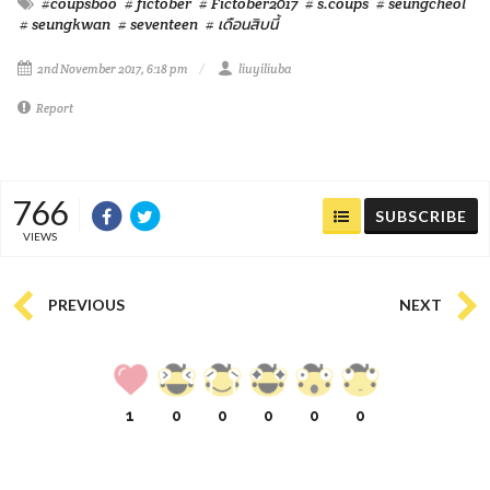
#coupsboo
# fictober
# Fictober2017
# s.coups
# seungcheol
# seungkwan
# seventeen
# เดือนสิบนี้
2nd November 2017, 6:18 pm
liuyiliuba
Report
766
SUBSCRIBE
VIEWS
PREVIOUS
NEXT
1
0
0
0
0
0