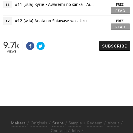
#11 [แปล] Kyrie • Awaremi no sanka - AiNA THE END
11
FREE
READ
#12 [แปล] Anata no Shiawase wo - Uru
12
FREE
READ
9.7k
SUBSCRIBE
VIEWS
Makers
/
Originals
/
Store
/
Sample
/
Redeem
/
About
/
Contact
/
Jobs
/