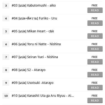
#03 [แปล] Kabutomushi - aiko
3
FREE
READ
#04 [แปล+ตีความ] Furiko - Uru
4
FREE
READ
#05 [แปล] Mikan Heart - c&k
5
FREE
READ
#06 [แปล] Yoru ni Natte - Nishina
6
FREE
READ
#07 [แปล] Seiran Yuei - Nishina
7
FREE
READ
#08 [แปล] 52 - Atarayo
8
FREE
READ
#09 [แปล] Usotsuki -Atarayo
9
FREE
READ
#10 [แปล] Kanashii Uta ga Aru Riyuu - Ai Higuchi
10
FREE
READ