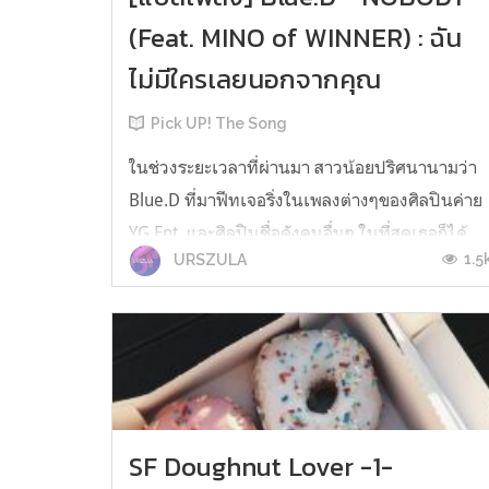
(Feat. MINO of WINNER) : ฉัน
ไม่มีใครเลยนอกจากคุณ
Pick UP! The Song
ในช่วงระยะเวลาที่ผ่านมา สาวน้อยปริศนานามว่า
Blue.D ที่มาฟีทเจอริ่งในเพลงต่างๆของศิลปินค่าย
YG Ent. และศิลปินชื่อดังคนอื่นๆ ในที่สุดเธอก็ได้
1.5
URSZULA
ปล่อยผลงานเดบิวต์อย่างเป็นทางการ ภายใต้สังกัด
YGX อันเป็นค่ายย่อยของ YG Ent. ในนาม Blue.D
กับเรือนผมสั้นสีฟ้าและน้ำเสียงที่เป็นเอกลักษณ์ ทั้ง
ยังสร้างความประหลาดใ...
SF Doughnut Lover -1-