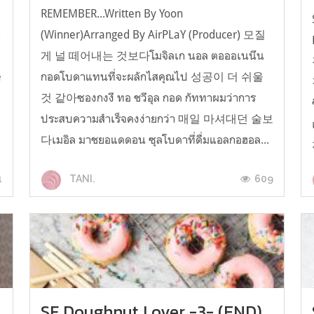
REMEMBER...Written By Yoon
d
(Winner)Arranged By AirPLaY (Producer) 모질
게 널 떼어내는 것보다โมจิลเก นอล ตอออเนนึน
e
กอดโบดาแทนที่จะผลักไสคุณไป 성공이 더 쉬울
것 같아ซองกงงี ทอ ชวีอุล กอด กัททาผมว่าการ
ประสบความสำเร็จคงง่ายกว่า 매일 마셔대던 술보
다เมอิล มาชยอแดดอน ซุลโบดาที่ดื่มแอลกอฮอล...
1
609
TANI.
SF Doughnut Lover -3- (END)