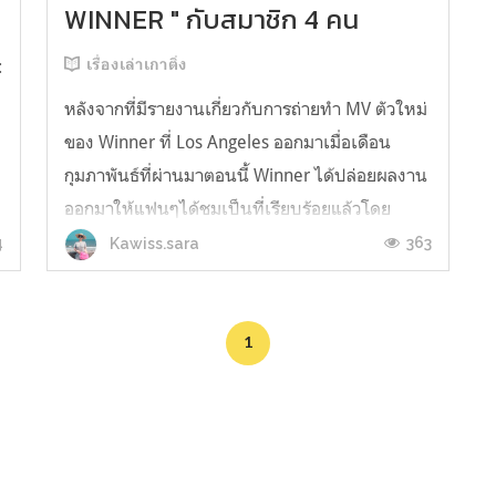
WINNER " กับสมาชิก 4 คน
:
เรื่องเล่าเกาติ่ง
หลังจากที่มีรายงานเกี่ยวกับการถ่ายทำ MV ตัวใหม่
ของ Winner ที่ Los Angeles ออกมาเมื่อเดือน
กุมภาพันธ์ที่ผ่านมาตอนนี้ Winner ได้ปล่อยผลงาน
ออกมาให้แฟนๆได้ชมเป็นที่เรียบร้อยแล้วโดย
ปล่อย Title tracks ลงใน Youtube ถึง 2 เพลงด้วย
4
363
Kawiss.sara
กัน คือเพลง ‘REALLY REALLY’ และเพลง ‘FOOL’
โดยการ Come back ครั้งนี้ถื...
1