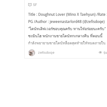
SF
Title : Doughnut Lover (Mino X Taehyun) /Rate 
PG /Author : jeweenastarlord48 (@zefisdoqe)
"โดนัทเลิฟเวอร์ขอบคุณครับ ทานให้อร่อยนะครับ"
ซงมินโฮ พนักงานขายโดนัทกะกลางคืน ที่ตอนนี้
กำลังพยายามขายโดนัทล็อตสุดท้ายให้หมดภายใน
เที่ยงคืนนี้ จะได้กลับบ้านไปนอนไวๆ ไม่ต้องมานั่ง
9
zefisdoqe
เช็คสต๊อกแล้วเอาโดนัทพวกนี้ไป...