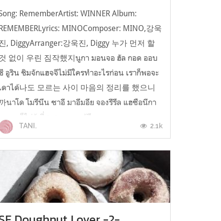
Song: RememberArtist: WINNER Album:
REMEMBERLyrics: MINOComposer: MINO,강욱
진, DiggyArranger:강욱진, Diggy 누가 먼저 할
것 없이 우린 짐작했지นูกา มอนจอ ฮัล กอด ออบ
ชี อูริน ชิมจักแฮจจีไม่มีใครทำอะไรก่อน เราก็พอจะ
เดาได้나도 모르는 사이 마음의 정리를 했으니
까นาโด โมรึนึน ซาอี มาอึมอึย จองรีรึล แฮซือนีกา
ผมเองก็ไม่รู้ ที่สะสางความรู้สึก...
2.1k
TANI.
SF Doughnut Lover -2-