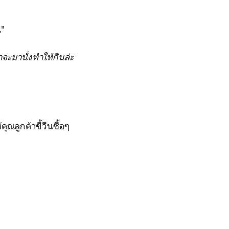
น"
าจะมานั่งทำให้กินล่ะ
ณลูกค้าขี้วีนซื้อๆ