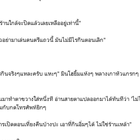
านใกล้จะปิดแล้วเลยเหลืออยู่เท่านี้"
ย่ามาเล่นดนตรีแถวนี้ มันไม่มีไรกินตอนเลิก"
รกินจริงๆแหละครับ แหะๆ" มินโฮยิ้มแห้งๆ พลางเกาหัวแกรกๆ ถ
ทำตาขวางใส่หนึ่งที อ่านสายตาแปลออกมาได้ทันทีว่า 'ไม่ได้
้อมกับกดโทรศัพท์ยิกๆ
รเปิดตอนเที่ยงคืนบ้างปะ เอาที่กินอิ่มๆได้ ไม่ใช่ร้านเหล้า"