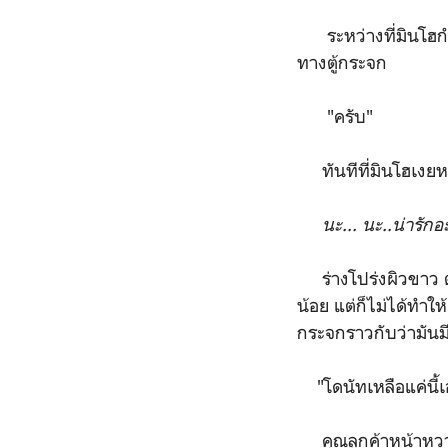
ระหว่างที่มินโฮกำลัง
ทางตู้กระจก
"ครับ"
ทันทีที่มินโฮเงยหน
นะ... นะ..น่ารัก
ร่างโปร่งผิวขาว 
น้อย แต่ก็ไม่ได้ทำใ
กระจกราวกับว่ามันมี
"โดนัทเหลือแค่นี้
คุณลูกค้าหน้าหวานก