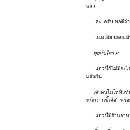
แล้ว
"คะ..ครับ พอดีว่าร้
"แม่งเอ้ย บอกแล้วอ
คุยกับใครวะ
"แถวนี้ก็ไม่มีอะไ
แล้วกัน
เจ้าคนโมโหหิวหันมา
พนักงานขี้เจ๋อ' พร
"แถวนี้มีร้านอาหา