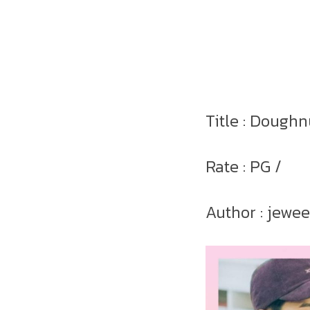
Title : Dough
Rate : PG /
Author : jewe