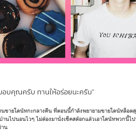
์ขอบคุณครับ ทานให้อร่อยนะครับ"
ายโดนัทกะกลางคืน ที่ตอนนี้กำลังพยายามขายโดนัทล็อตส
กลับบ้านไปนอนไวๆ ไม่ต้องมานั่งเช็คสต๊อกแล้วเอาโดนัทพวกนี้
บ้าน