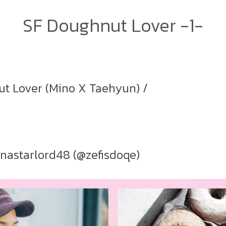
SF Doughnut Lover -1-
nut Lover (Mino X Taehyun) /
enastarlord48 (@zefisdoqe)