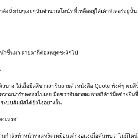
นั่งก้มๆเงยๆนับจำนวณโดนัทที่เหลืออยู่ใต้เค้าท์เตอร์อยู่นั้น
้าขึ้นมา สายตาก็ต้องหยุดชะงักไป
อะ
ตัวบาง ใส่เสื้อยืดสีขาวสกรีนลายตัวหนังสือ Quote พังค์ๆ ผมสีน
ห้ความน่ารักลดลงไปเลย มือขวาจับสายสะพายกีต้าร์มือซ้ายยืนจิ
ระบบสัมผัสได้ยังไงอย่างงั้น
เองเหรอ"
ำลังทำหน้าหงุดหงิดเหมือนเด็กงอแงเมื่อค้นพบว่าไม่มีโดนัท