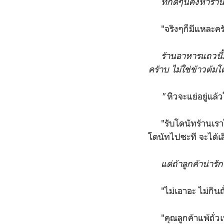
ที่กดๆนี่คงหาร้
"จริงๆก็มีแหละครับท
ร้านอาหารแถวนี้ม
คร้าบ ไม่ใช่ข้าวต้มโต้
"
หิวจะแย่อยู่แล
"รับโดนัทร้านเราไปท
โดนัทไปซะที จะได้เล
แต่ถ้าลูกค้าน่ารักข
"ไม่เอาอะ ไม่กินถ
"คุณลูกค้าแพ้ถั่ว