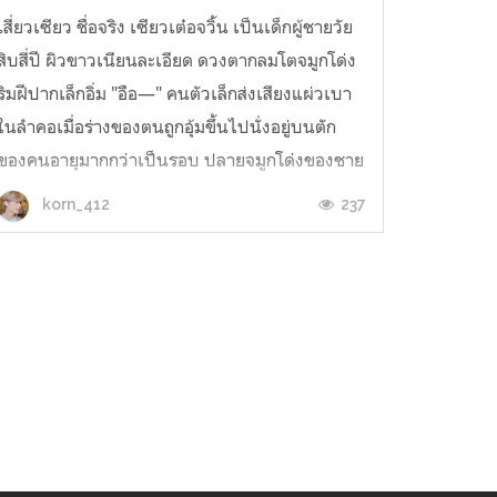
เสี่ยวเซียว ชื่อจริง เซียวเต๋อจวิ้น เป็นเด็กผู้ชายวัย
สิบสี่ปี ผิวขาวเนียนละเอียด ดวงตากลมโตจมูกโด่ง
ริมฝีปากเล็กอิ่ม "อือ—" คนตัวเล็กส่งเสียงแผ่วเบา
ในลำคอเมื่อร่างของตนถูกอุ้มขึ้นไปนั่งอยู่บนตัก
ของคนอายุมากกว่าเป็นรอบ ปลายจมูกโด่งของชาย
หนุ่มซุกไซร้เข้ากับคอระหงตามด้วยกดร...
237
korn_412