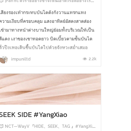
[Fan fic ตัวร้ายอย่างข้าจะหนีเอาตัวรอดอย่างไรดี]
เสียงรองเท้ากระทบบันไดดังกังวานแทรกแทง
ความเงียบที่ครอบคลุม แสงอาทิตย์อัสดงสาดส่อง
เข้ามาทางหน้าต่างบานใหญ่ย้อมทั้งบริเวณให้เป็น
สีแดง เงาของเขาทอดยาว บิดเบี้ยวตามขั้นบันได
ลั่วปิงเหอเดินขึ้นบันไดไปด้วยจังหวะสม่ำเสมอ
นายเหนือหัวของเขาให้เขาไปรับคำสั่งในห้อง
2.2k
impuniltd
ทำงานบนสุดของขั้นบันไดนั้น ผู้ที่ไม่อาจแตะ...
SEEK SIDE #YangXiao
NCT—WayV 『HIDE、SEEK、TAG 』#YangXiao #RenNo #JaeDo