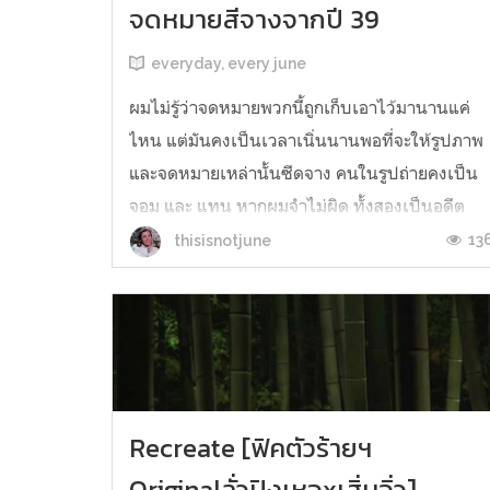
จดหมายสีจางจากปี 39
everyday, every june
ผมไม่รู้ว่าจดหมายพวกนี้ถูกเก็บเอาไว้มานานแค่
ไหน แต่มันคงเป็นเวลาเนิ่นนานพอที่จะให้รูปภาพ
และจดหมายเหล่านั้นซีดจาง คนในรูปถ่ายคงเป็น
จอม และ แทน หากผมจำไม่ผิด ทั้งสองเป็นอดีต
เพื่อนร่วมคณะของพวกเรา ทริปฉลองเรียนจบที่
13
thisisnotjune
ทะเลระยองเมื่อปี 39 พวกเขาคงถ่ายภาพสองใบนี้ที่
นั่นหากจะให้ผมคาดเดา น่าเสี...
Recreate [ฟิคตัวร้ายฯ
Originalลั่วปิงเหอxเสิ่นจิ่ว]