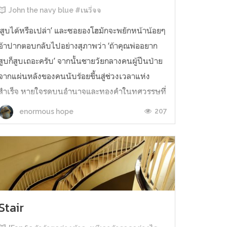
John the navy blue #เนวี่จจ
‘สูบได้หรือเปล่า’ และซอยองโฮมักจะพยักหน้าน้อยๆ
อ้าปากตอบกลับไปอย่างสุภาพว่า ‘ถ้าคุณพ่ออยาก
สูบก็สูบเถอะครับ’ จากนั้นชายวัยกลางคนผู้ปีนป่าย
จากแผ่นหลังของคนนับร้อยขึ้นสู่ช่วงเวลาแห่ง
สำเร็จ หายใจรดบนอำนาจและทองคำในทศวรรษที่
ชื่อเสียงของตระกูลซอโด่งดังจนถึงขีดสุด เคาะก้น
207
enormous hope
ซองบุหรี่สีเงินยวงเพื่อให้มวลยา...
Stair