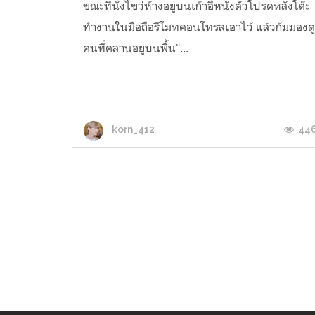
ขณะที่นั่งไขว่ห้างอยู่บนเก้าอี้หนังตัวโปรดหลังโต๊ะ
ทำงานในมือถือรีโมทคอนโทรลเอาไว้ แล้วก้มมองด
คนที่คลานอยู่บนพื้น"...
44
korn_412