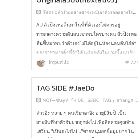
[Fan fic ตัวร้ายอย่างข้าจะหนีเอาตัวรอดอย่างไรดี]
AU ลั่วปิงเหอตื่นมาในที่ที่ตัวเองไม่ควรอยู่
ท่ามกลางความสับสนเขาพบใครบางคน ลั่วปิงเหอ
ตื่นขึ้นมาพบว่าตัวเองไม่ได้อยู่ในห้องนอนอันโอ่อ่า
ของราชามารดั่งที่จำได้ แผ่นหลังในยามนี้แนบกับ
พื้นดินจนสัมผัสถึงไอเย็น เขายันตัวขึ้นมองไปรอบ
7.7
impuniltd
ปรับสายตากับความมืดที่รายล้อม ดวงจันทร์เต็ม
ดวงสว่างมากพอให้เขาพอมองเห็...
TAG SIDE #JaeDo
NCT—WayV 『HIDE、SEEK、TAG 』#YangXiao #RenNo #JaeDo
ต้าวอิง หลาย ๆ คนเรียกอาอิง อายุยี่สิบปี เป็น
สายลับที่หาตัวจับยากถูกส่งไปเพื่อติดตามคุณจ้าย
เสวี่ยน "เป็นอะไรไป..."ชายหนุ่มยกยิ้มมุมปาก ใน