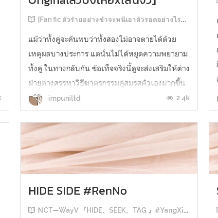
[Fan fic ตัวร้ายอย่างข้าจะหนีเอาตัวรอดอย่างไรดี]
แม้ว่าทั้งคู่จะค้นพบว่าทั้งสองไม่อาจตายได้ด้วย
เหตุผลบางประการ แต่นั่นไม่ได้หยุดความพยายาม
ทั้งคู่ ในทางกลับกัน ข้อเท็จจริงนี้ดูจะส่งเสริมให้ต่าง
ฝ่ายต่างสรรหาวิธีฆาตรกรรมคู่สมรสตัวเองมากขึ้น
ๆ
ราวกับจะเย้ยโชคชะตา หรืออาจแค่หาที่ระบาย
k
2.4k
impuniltd
ความรู้สึกที่มีต่ออีกฝ่าย เสิ่นชิงชิวสบตากับผู้ที่กำลัง
จะเป็นสามี...
HIDE SIDE #RenNo
NCT—WayV 『HIDE、SEEK、TAG 』#YangXiao #RenNo #JaeDo