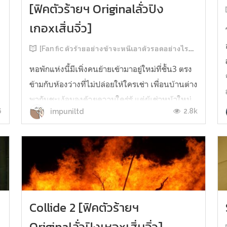
[ฟิคตัวร้ายฯ Originalลั่วปิง
เกอxเสิ่นจิ่ว]
[Fan fic ตัวร้ายอย่างข้าจะหนีเอาตัวรอดอย่างไรดี]
หอพักแห่งนี้มีเพิ่งคนย้ายเข้ามาอยู่ใหม่ที่ชั้น3 ตรง
ข้ามกับห้องว่างที่ไม่ปล่อยให้ใครเช่า เพื่อนบ้านต่าง
พากันชะเง้อมองด้วยความใคร่รู้ แต่ผู้เช่าหน้าใหม่
6
2.8k
impuniltd
กลับมีนิสัยประหลาด แทบไม่ได้โผล่หน้าออกมาให้
เห็นในตอนกลางวันเท่าใดนัก คนในหอพักได้แต่รู้
จากยามกลางคืนและผู้ดูแลตึกเท่านั้นว่าอีกฝ่ายเป็น
ผู้ชายหน้าตาดี...
Collide 2 [ฟิคตัวร้ายฯ
Originalลั่วปิงเหอxเสิ่นจิ่ว]