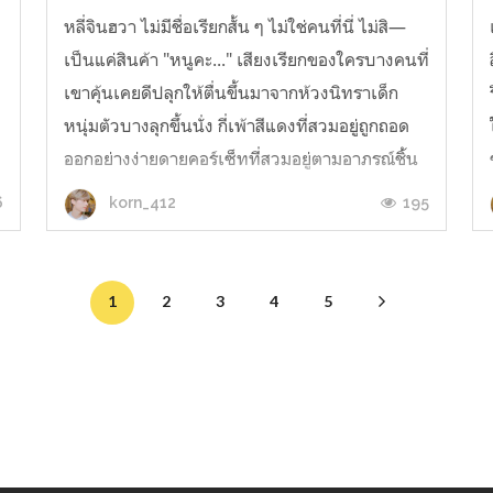
หลี่จินฮวา ไม่มีชื่อเรียกสั้น ๆ ไม่ใช่คนที่นี่ ไม่สิ—
ู
เป็นแค่สินค้า "หนูคะ..." เสียงเรียกของใครบางคนที่
เขาคุ้นเคยดีปลุกให้ตื่นขึ้นมาจากห้วงนิทราเด็ก
หนุ่มตัวบางลุกขึ้นนั่ง กี่เพ้าสีแดงที่สวมอยู่ถูกถอด
ออกอย่างง่ายดายคอร์เซ็ทที่สวมอยู่ตามอาภรณ์ชิ้น
ก่อนไป เส้นผมยาวสลวยจนถึงก...
6
195
korn_412
1
2
3
4
5