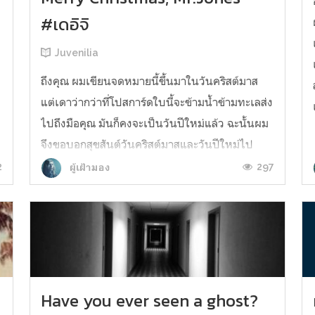
#เดอิจิ
Juvenilia
ถึงคุณ ผมเขียนจดหมายนี้ขึ้นมาในวันคริสต์มาส
แต่เดาว่ากว่าที่โปสการ์ดใบนี้จะข้ามน้ำข้ามทะเลส่ง
ไปถึงมือคุณ มันก็คงจะเป็นวันปีใหม่แล้ว ฉะนั้นผม
จึงขอบอกสุขสันต์วันคริสต์มาสและวันปีใหม่ไป
พร้อม ๆ กันเลยทีเดียว ที่โตเกียวหิมะตกแล้ว อากาศ
2
297
ผู้เฝ้ามอง
ก็เย็นจัดจนมือและเท้าชาไปหมด ผมคิดว่าที่
อเมริกาก็คงไม่ต่างกันนั...
Have you ever seen a ghost?