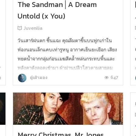
The Sandman│A Dream
Untold (x You)
Juvenilia
วันเสาร์ฝนตก ชื้นแฉะ คุณลืมตาขึ้นบนฟูกเก่าใน
ห้องนอนเล็กแคบเท่ารูหนู อากาศเย็นยะเยือก เสียง
หยดน้ำจากกลุ่มก้อนเมฆสีคล้ำหล่นกระทบพื้นและ
y
หลังคาดังลอดเข้ามา ผ้าม่านปลิวไสวตามสายลม
พัดแผ่วเบา คุณปิดเปลือกตาลง บรรยากาศแบบนี้
9
647
ผู้เฝ้ามอง
เหมาะที่จะสูบบุหรี่สักม้วน ช่วงเวลาแห่งความอัน
เรียบง่ายที่พักหลังนี้หาได้ยา...
Merry Christmas, Mr.Jones