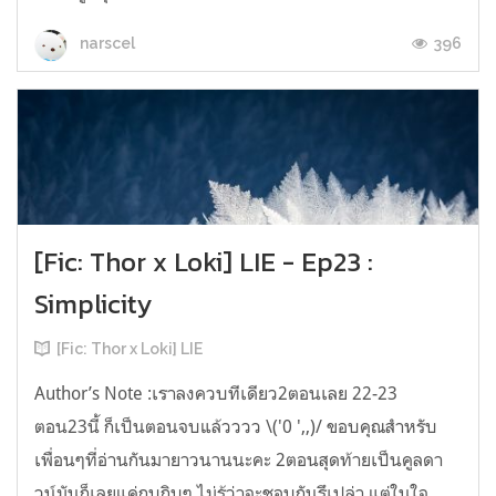
396
narscel
[Fic: Thor x Loki] LIE - Ep23 :
Simplicity
[Fic: Thor x Loki] LIE
Author’s Note :เราลงควบทีเดียว2ตอนเลย 22-23
ตอน23นี้ ก็เป็นตอนจบแล้วววว \('0 ',,)/ ขอบคุณสำหรับ
เพื่อนๆที่อ่านกันมายาวนานนะคะ 2ตอนสุดท้ายเป็นคูลดา
วน์มันก็เลยแค่กุบกิบๆ ไม่รู้ว่าจะชอบกันรึเปล่า แต่ในใจ