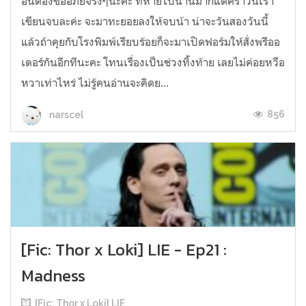
อื่นต้องขออภัยจริงๆนะคะ ที่หายไปนานมากแต่คราวนี้เรา
เขียนจบละค่ะ จะมาทะยอยลงให้จบน้า น่าจะวันสองวันนี้
แล้วถ้าคุยกับโรงพิมพ์เรียบร้อยก็จะมาเปิดฟอร์มให้สั่งพรีออ
เดอร์กันอีกทีนะคะ โทนเรื่องเป็นช่วงทิ้งท้าย เลยไม่ค่อยหวือ
หวาเท่าไหร่ ไม่รู้คนอ่านจะคิดย...
856
narscel
[Fic: Thor x Loki] LIE - Ep21 :
Madness
[Fic: Thor x Loki] LIE