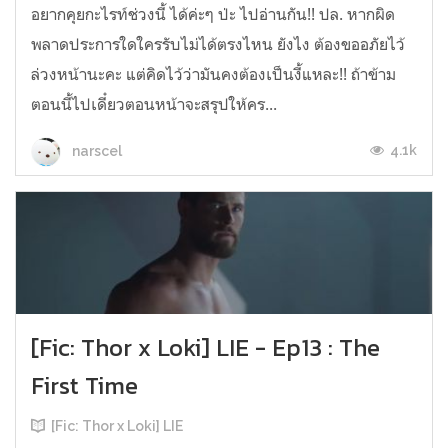
อยากคุยกะไรท์ช่วงนี้ ได้ค่ะๆ ป่ะ ไปอ่านกัน!! ปล. หากผิด
พลาดประการใดใครรับไม่ได้ตรงไหน ยังไง ต้องขออภัยไว้
ล่วงหน้านะคะ แต่คิดไว้ว่ามันคงต้องเป็นงี้แหละ!! ถ้าข้าม
ตอนนี้ไปเดี๋ยวตอนหน้าจะสรุปให้คร...
4.1k
narscel
[Fic: Thor x Loki] LIE - Ep13 : The
First Time
[Fic: Thor x Loki] LIE