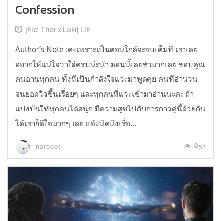
Confession
[Fic: Thor x Loki] LIE
Author’s Note :คงเพราะเป็นตอนใกล้จะจบเต็มที เราเลย
อยากให้แน่ใจว่าใส่ครบน่ะน้า ตอนนี้เลยช้ามากเลย ขอบคุณ
คนอ่านทุกคน ทั้งที่เป็นกำลังใจแวะมาพูดคุย คนที่อ่านวน
จนยอดวิวขึ้นเรื่อยๆ และทุกคนที่แวะเข้ามาอ่านนะคะ ถ้า
แบ่งปันให้ทุกคนได้สนุก มีความสุขไปกับการกาวคู่นี้ด้วยกัน
ได้เราก็ดีใจมากๆ เลย แจ้งนิดนึงเรื่อ...
851
narscel