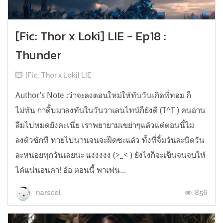
[Fic: Thor x Loki] LIE - Ep18 :
Thunder
[Fic: Thor x Loki] LIE
Author’s Note :ว่าจะลงตอนใหม่ให้ทันวันเกิดพี่ทอม ก็
ไม่ทัน กาดื้บมาลงทันในวันวาเลนไทน์ก็ยังดี (T^T ) คนอ่าน
ลืมไปหมดยังคะเนี่ย เราพยายามเขย่าๆแล้วแต่ตอนนี้ไม่
ลงตัวซักที หายไปนานจนจะฝืดซะแล้ว ทั้งที่จิ้มวันละนิดวัน
ละหน่อยทุกวันเลยนะ แงงงงง (>_< ) ยังไงก็จะเข็นจนจบให้
ได้แน่นอนค่า! อ้อ ตอนนี้ พาเฟน...
856
narscel