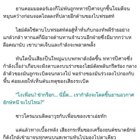
ยานคอมมอดอร์เองก็ไม่พ้นถูกทหารปีศาจบุกขึ้นโจมตีจน
หมุนคว้างก่อนจอดไถลลงที่ปลายอีกด้านของไบฟรอสท์
ไฮม์ดัลใช้ดาบไบฟรอสท์ต่อสู้ห้ำหั่นกับกองทัพผีร้ายอย่าง
แกล้วกล้า หากแต่ก็มิอาจต้านทานจำนวนอีกฝ่ายซึ่งมีมากกว่าเห
ลือคณานับ เขาบาดเจ็บและกำลังจะพลาดพลั้ง
ทันใดนั้นเสียงปืนใหญ่แบบพกพาดังอัดขึ้น ทหารปีศาจซึ่ง
กำลังเงื้อง่าเกือบจะฝังดาบลงบนร่างของไฮม์ดัลพลันกรีดร้อง กลาง
ลำตัวของมันถูกระเบิดจนกลวงโบ๋ พอร่างของมันร่วงลงไปกองกับ
พื้น ค่อยเผยให้เห็นต้นเหตุของเสียงระเบิด
“ไงเพื่อน? ข้ากร็อก... นี่มี้ด... เรากำลังจะโดดขึ้นยานอวกาศ
ยักษ์หนี จะไปไหม?”
ชาวโครแนนติดอาวุธกับเพื่อนของเขาเอ่ยทัก
แต่แล้วทางเบื้องหลัง เสียงกระหึ่มของเครื่องยนต์ขนาดยักษ์
ก็ดังใกล้เข้ามาจนทุกคนบนสะพานหันไปมองไปตาเดียว