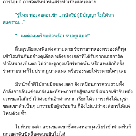
การโจมตี ภายใต้สีหน้าที่แสร้งทำเป็นผ่อนคลาย
“รู้ไหม พ่อเคยสอนข้า... กษัตริย์ผู้มีปัญญา ไม่ใฝ่หา
สงคราม...”
“…แต่ต้องเตรียมตัวพร้อมรบอยู่เสมอ!”
สิ้นสุรเสียงเทพีแห่งความตาย รัชทายาทสองพระองค์ก็พุ่ง
เข้าโรมรันกันอย่างดุเดือด พลังของเฮล่าที่ได้รับจากแอสการ์ด
ทำให้นางเป็นต่อ ไม่ว่าจะถูกกุงเนียร์ฟาดฟัน หรือแทงสักกี่ครั้ง
ร่างกายนางก็ไม่ปรากฏบาดแผล หรือร่องรอยให้ระคายใดๆ เลย
มิหนำซ้ำฝีไม้ลายมือของเฮล่า ยังเหมือนการควบรวมทั้ง
กำลังกายอันแข่งแกร่งและทักษะการต่อสู้ของธอร์ ผนวกเข้ากับพลัง
เวทของโลกิเข้าไว้ด้วยกันอีกต่างหาก เรียกได้ว่า กระทั่งได้อนุชา
ของเขาตัวเป็นๆ มาร่วมมือสู้พร้อมกัน ก็ยังไม่แน่ว่าจะต่อกรได้แค่
ไหนด้วยซ้ำ
ไม่ทันขาดคำ แขนของเขาซึ่งควงหอกกุงเนียร์เข้าฟาดฟันก็
ถูกเฮล่าจับบิดล็อคจนขยับไม่ได้