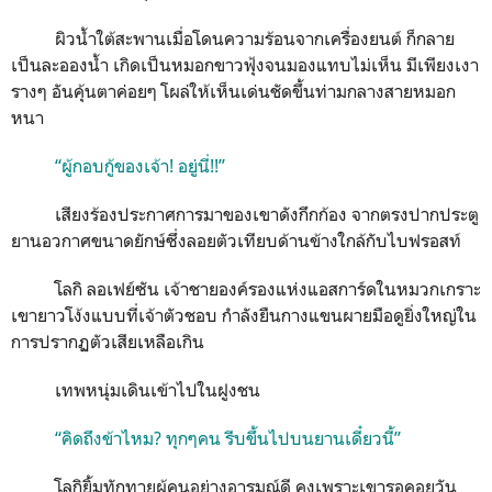
ผิวน้ำใต้สะพานเมื่อโดนความร้อนจากเครื่องยนต์ ก็กลาย
เป็นละอองน้ำ เกิดเป็นหมอกขาวฟุ้งจนมองแทบไม่เห็น มีเพียงเงา
รางๆ อันคุ้นตาค่อยๆ โผล่ให้เห็นเด่นชัดขึ้นท่ามกลางสายหมอก
หนา
“ผู้กอบกู้ของเจ้า! อยู่นี่!!”
เสียงร้องประกาศการมาของเขาดังกึกก้อง จากตรงปากประตู
ยานอวกาศขนาดยักษ์ซึ่งลอยตัวเทียบด้านข้างใกล้กับไบฟรอสท์
โลกิ ลอเฟย์ซัน เจ้าชายองค์รองแห่งแอสการ์ดในหมวกเกราะ
เขายาวโง้งแบบที่เจ้าตัวชอบ กำลังยืนกางแขนผายมือดูยิ่งใหญ่ใน
การปรากฏตัวเสียเหลือเกิน
เทพหนุ่มเดินเข้าไปในฝูงชน
“คิดถึงข้าไหม? ทุกๆคน รีบขึ้นไปบนยานเดี๋ยวนี้”
โลกิยิ้มทักทายผู้คนอย่างอารมณ์ดี คงเพราะเขารอคอยวัน