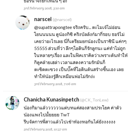
ธอร์น่าจะยกให้แน่ ๆ อ่ะ
3rd February 2018, 3:10 am
narscel
(@narscel)
@supattrapongtee
จริงครับ... ตะไมเจ๊ไม่อ่อน
โยนนนนน ดูน้องกิซิ คริงบัลลังก์มากี่รอบ ธอร์ไม่
เคยว่าอะไรเลย นี่ก็เตรียมยกน้องเป็นราชินี แค่กๆ
55555 ส่วนที่ว่า ลึกๆโอดินก็รักลูกนะ แค่ทำไม่ถูก
ในหลายๆเรื่อง และในฟิคเราคิดว่าเพราะดันทำให้
กิดูคล้ายเฮล่า เวลาแสดงความรักมันก็
ตะขิดตะขวง เป็นบั๊คที่โอดินดันสร้างขึ้นเอง เลย
ทำให้น้องรู้สึกเหมือนพ่อไม่รักง่ะ
3rd February 2018, 7:06 am
Chanicha Kunasinpetch
(@CK_TonLew)
น้องกิมาแล้ววววววแต่บทแค่สองสามประโยค ค่าตัว
น้องแพงไปมั้ยยยย TwT
รีบจัดการพี่สาวแล้วไปเข้าห้องหอกันได้ยังงงงงง
2nd February 2018, 10:37 am