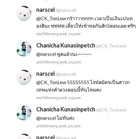
narscel
(@narscel)
@CK_TonLew
กร้าาาากกกก เวลาเป็นเงินเปนท
องสินะ ฟฟฟฟ เดี๋ยวให้เข้าหอกันสัก5ตอนเลย คริๆ
2nd February 2018, 1:02 pm
Chanicha Kunasinpetch
(@CK_TonLew)
@narscel
พูดแล้วนะ~~~~~
2nd February 2018, 2:05 pm
narscel
(@narscel)
@CK_TonLew
55555555 ไรท์สมัครเป็นสาวก
เทพแห่งคำลวงตอนนี้ทันไหมคะ
2nd February 2018, 2:33 pm
Chanicha Kunasinpetch
(@CK_TonLew)
@narscel
ไม่ทันค่ะ
3rd February 2018, 5:07 pm
narscel
(@narscel)