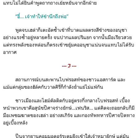
แทบไม่ได้ยินคำพูดถากถางเย้ยหยันจากอีกฝ่าย
“อี๋... เจ้าทำให้ข้านึกถึงพ่อ”
พูดจบเฮล่าก็เตะอัดซ้ำเข้าที่บาดแผลตรงสีข้างของอนุชา
อย่างแรงซ้ำอยู่หลายครั้ง จนปากแผลปริแยก จากนั้นมือเรียวสวย
แต่ทรงพลังของหล่อนก็ตรงเข้าขยุ้มคออนุชาแน่นจนแทบไม่ได้รับ
อากาศ
--- ℑ ---
สถานการณ์บนสะพานไบฟรอสท์ของชาวแอสการ์ด และ
แม้แต่กลุ่มของฮัล์คกับวาลคิรี่ก็กำลังย่ำแย่ไม่แพ้กัน
ชาวเมืองและไฮม์ดัลติดกับอยู่ตรงกึ่งกลางไบฟรอสท์ เบื้อง
หน้าพวกเขาคือสุนัขปีศาจร่างยักษ์...เฟนริส... แต่คิดจะถอยกลับก็มี
มือเพชฌฆาตของเฮล่า อย่างสเกิร์จ และกองทัพทหารปีศาจปิดทาง
อยู่เบื้องหลัง
ปืนจากยานคอมมอดอร์ระดมยิงเข้าใส่เจ้าหมายักษ์ แต่มัน