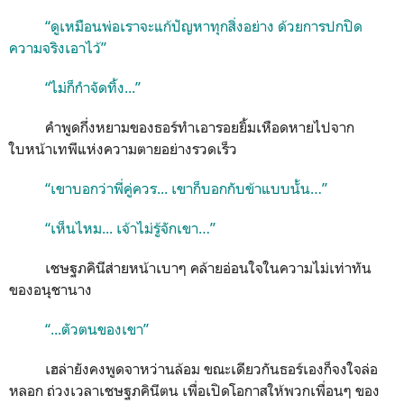
“ดูเหมือนพ่อเราจะแก้ปัญหาทุกสิ่งอย่าง ด้วยการปกปิด
ความจริงเอาไว้”
“ไม่ก็กำจัดทิ้ง...”
คำพูดกึ่งหยามของธอร์ทำเอารอยยิ้มเหือดหายไปจาก
ใบหน้าเทพีแห่งความตายอย่างรวดเร็ว
“เขาบอกว่าพี่คู่ควร... เขาก็บอกกับข้าแบบนั้น…”
“เห็นไหม... เจ้าไม่รู้จักเขา…”
เชษฐภคินีส่ายหน้าเบาๆ คล้ายอ่อนใจในความไม่เท่าทัน
ของอนุชานาง
“...ตัวตนของเขา”
เฮล่ายังคงพูดจาหว่านล้อม ขณะเดียวกันธอร์เองก็จงใจล่อ
หลอก ถ่วงเวลาเชษฐภคินีตน เพื่อเปิดโอกาสให้พวกเพื่อนๆ ของ