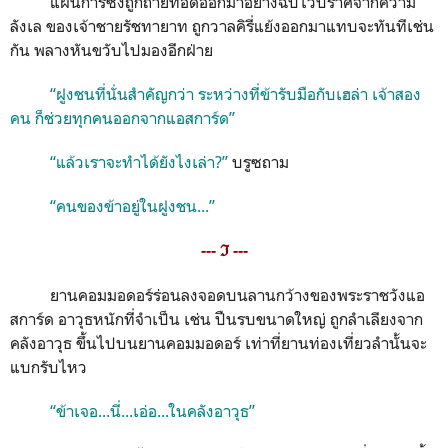
แผนการซึ่งถูกถ่ายทอดออกมาอย่างฉับไวปราศจากความ
ลังเล ของเจ้าชายรัชทายาท ถูกวาลคิรี่แย้งออกมาแทบจะทันทีเช่น
กัน พลางหันขวับไปมองอีกฝ่าย
“ฝูงชนที่นั่นสำคัญกว่า ระหว่างที่ข้ารับมือกับเฮล่า เจ้าสอง
คน ก็ช่วยทุกคนออกจากแอสการ์ด”
“แล้วเราจะทำได้ยังไงเล่า?”
บรูซถาม
“คนของข้าอยู่ในฝูงชน...”
--- ℑ ---
ยานคอมมอดอร์ร่อนลงจอดบนลานกว้างของพระราชวังแอ
สการ์ด อาวุธหนักที่จำเป็น เช่น ปืนรบขนาดใหญ่ ถูกลำเลียงจาก
คลังอาวุธ ขึ้นไปบนยานคอมมอดอร์ เท่าที่ยานท่องเที่ยวลำนั้นจะ
แบกรับไหว
“ข้าเจอ...นี่...เอ่อ...ในคลังอาวุธ”