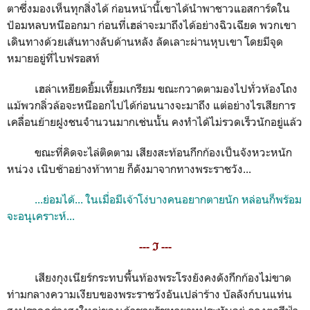
ตาซึ่งมองเห็นทุกสิ่งได้ ก่อนหน้านี้เขาได้นำพาชาวแอสการ์ดใน
ป้อมหลบหนีออกมา ก่อนที่เฮล่าจะมาถึงได้อย่างฉิวเฉียด พวกเขา
เดินทางด้วยเส้นทางลับด้านหลัง ลัดเลาะผ่านหุบเขา โดยมีจุด
หมายอยู่ที่ไบฟรอสท์
เฮล่าเหยียดยิ้มเหี้ยมเกรียม ขณะกวาดตามองไปทั่วห้องโถง
แม้พวกลิ่วล้อจะหนีออกไปได้ก่อนนางจะมาถึง แต่อย่างไรเสียการ
เคลื่อนย้ายฝูงชนจำนวนมากเช่นนั้น คงทำได้ไม่รวดเร็วนักอยู่แล้ว
ขณะที่คิดจะไล่ติดตาม เสียงสะท้อนกึกก้องเป็นจังหวะหนัก
หน่วง เนิบช้าอย่างท้าทาย ก็ดังมาจากทางพระราชวัง...
...ย่อมได้... ในเมื่อมีเจ้าโง่บางคนอยากตายนัก หล่อนก็พร้อม
จะอนุเคราะห์...
--- ℑ ---
เสียงกุงเนียร์กระทบพื้นท้องพระโรงยังคงดังกึกก้องไม่ขาด
ท่ามกลางความเงียบของพระราชวังอันเปล่าร้าง บัลลังก์บนแท่น