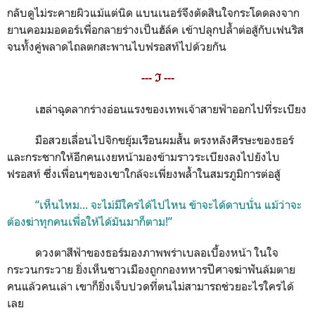
กลับดูไม่ระคายผิวแม้แต่นิด แบนเนอร์จึงตัดสินใจกระโดดลงจาก
ยานคอมมอดอร์เพื่อกลายร่างเป็นฮัล์ค เข้าปลุกปล้ำต่อสู้กับเฟนริส
จนทั้งคู่พลาดไถลตกสะพานไบฟรอสท์ไปด้วยกัน
--- ℑ ---
เฮล่าฉุดลากร่างอ่อนแรงของเทพเจ้าสายฟ้าออกไปที่ระเบียง
มือสวยเลื่อนไปจิกขยุ้มเรือนผมสั้น ตรงหลังศีรษะของธอร์
และกระชากให้อีกคนเงยหน้ามองข้ามราวระเบียงลงไปยังไบ
ฟรอสท์ ซึ่งเพื่อนๆของเขาใกล้จะเพี่ยงพล้ำในสมรภูมิการต่อสู้
“เห็นไหม... จะไม่มีใครได้ไปไหน ข้าจะได้ดาบนั่น แม้ว่าจะ
ต้องฆ่าทุกคนเพื่อให้ได้มันมาก็ตาม!”
ดวงตาสีฟ้าของธอร์มองภาพพร่าเบลอเบื้องหน้า ในใจ
กระวนกระวาย ยิ่งเห็นชาวเมืองถูกกองทหารปีศาจฆ่าฟันล้มตาย
คนแล้วคนเล่า เขาก็ยิ่งเจ็บปวดที่ตนไม่สามารถช่วยอะไรใครได้
เลย