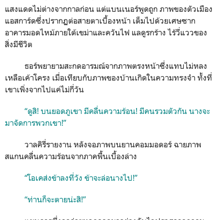
แสงแดดไม่ต่างจากกาลก่อน แต่แบนเนอร์พูดถูก ภาพของตัวเมือง
แอสการ์ดซึ่งปรากฏต่อสายตาเบื้องหน้า เต็มไปด้วยเศษซาก
อาคารมอดไหม้ภายใต้เขม่าและควันไฟ แลดูรกร้าง ไร้วี่แววของ
สิ่งมีชีวิต
ธอร์พยายามสะกดอารมณ์จากภาพตรงหน้าซึ่งแทบไม่หลง
เหลือเค้าโครง เมื่อเทียบกับภาพของบ้านเกิดในความทรงจำ ทั้งที่
เขาเพิ่งจากไปแค่ไม่กี่วัน
“ดูสิ! บนยอดภูเขา มีคลื่นความร้อน! มีคนรวมตัวกัน นางจะ
มาจัดการพวกเขา!”
วาลคิรี่รายงาน หลังจอภาพบนยานคอมมอดอร์ ฉายภาพ
สแกนคลื่นความร้อนจากภาคพื้นเบื้องล่าง
“โอเคส่งข้าลงที่วัง ข้าจะล่อนางไป!”
“ท่านก็จะตายน่ะสิ!”