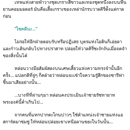
เทพแห่งสายฟ้าวางชุดเกราะสีขาวและทองชุดหนึ่งลงบนพื้น
ยานคอมมอดอร์ มันคือเสื้อเกราะของเหล่านักรบวาลคิรี่ตั้งแต่กาล
ก่อน
“โชคดีนะ...”
ไม่รอให้อีกฝ่ายตอบรับหรือปฏิเสธ บุตรแห่งโอดินก็เอ่ยลา
และก้าวเดินกลับไปทางปราสาท ปล่อยให้วาลคิรี่ชะงักงันเมื่อจดจำ
ของสิ่งนั้นได้
หล่อนวางมือสัมผัสลงบนเศษเสี้ยวแห่งความทรงจำนั้นอีก
ครั้ง... แปลกดีที่จู่ๆ ก็คล้ายว่าหล่อนจะเข้าใจความรู้สึกของซารีฟา
ขึ้นมาเสียอย่างนั้น...
...บางทีที่ผ่านๆมา หล่อนคงประเมินเจ้าชายรัชทายาท
พระองค์นี้ต่ำเกินไป...
จากคนที่แหกปากตะโกนปาวๆ ใช้ตำแหน่งเจ้าชายแห่งแอ
สการ์ดมาข่มขู่ ให้หล่อนปล่อยเขาเหนือลานขยะในวันนั้น...