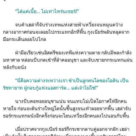
“ได้แค่เนี้ย... ไม่เท่าไหร่นะธอร์!”
จบคำเฮล่าก็จับร่างเทพแห่งสายฟ้าเหวี่ยงจนหมุนคว้าง
กลางอากาศก่อนจะลอยไปกระแทกอั่กที่พื้น กุงเนียร์พลันหลุดจาก
มือกระเด็นลอยไปไกล
ฝ่ามือเรียวเช่นอิสตรีของเทพีแห่งความตาย กลับมีพละกำลัง
มหาศาล หล่อนบีบกดเข้าที่ลำคออนุชา และจับเขายกกระแทกแผ่น
หลังกับผนัง
“นี่คือความต่างระหว่างเรา ข้าเป็นลูกคนโตของโอดิน เป็น
รัชทายาท ผู้กอบกู้แห่งแอสการ์ด... แต่เจ้าไม่ใช่!”
นางบีบคอหอยอนุชาแน่น จนแทบไม่เปิดโอกาศให้อีกคน
หายใจ ก่อนจะดันร่างใหญ่โตนั้นขึ้นสูงจนเท้าลอยจากพื้น เฮล่าจับ
ธอร์กระแทกผนังอีกครั้งก่อนจะโยนเหวี่ยงอีกคนลงไปนอนกับพื้น
เมื่อปราศจากกุงเนียร์ ธอร์ก็กระชากดาบคู่ออกจากฝัก เฮล่า