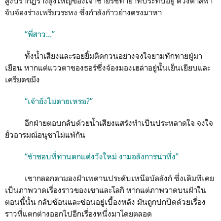
สูงปรากฏร่างสูงใหญ่ของเจ้าชายรัชทายาทประทับอยู่ ดวงตาสีฟ้า
จับจ้องร่างเพรียวระหง ซึ่งกำลังก้าวย่างตรงมาหา
“พี่สาว...”
ทั้งน้ำเสียงและรอยยิ้มติดกวนอย่างจงใจยามทักทายผู้มา
เยือน หากแต่แววตาของธอร์ซึ่งจ้องมองเฮล่าอยู่นั้นเย็นเยียบและ
เครียดขมึง
“เจ้ายังไม่ตายเหรอ?”
อีกฝ่ายตอบกลับด้วยน้ำเสียงแสร้งทำเป็นประหลาดใจ จงใจ
ยั่วอารมณ์อนุชาไม่แพ้กัน
“ข้าชอบที่ท่านตกแต่งวังใหม่ งามอลังการน่าทึ่ง”
เขากลอกตามองฝ้าเพดานประดับเหนือบัลลังก์ ซึ่งเดิมทีเคย
เป็นภาพวาดเรื่องราวของเขาและโลกิ หากแต่ภาพวาดบนฝ้าใน
ตอนนี้นั้น กลับซ้อนและซ่อนอยู่เบื้องหลัง มันถูกปกปิดด้วยเรื่อง
ราวที่แตกต่างออกไปอีกเรื่องหนึ่งมาโดยตลอด