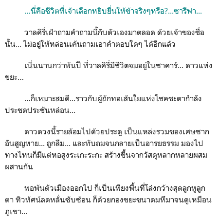
…นี่คือชีวิตที่เจ้าเลือกหยิบยื่นให้ข้าจริงๆหรือ?...ซารีฟา...
วาลคิรี่เฝ้าถามคำถามนี้กับตัวเองมาตลอด ด้วยเจ้าของชื่อ
นั้น... ไม่อยู่ให้หล่อนเค้นถามเอาคำตอบใดๆ ได้อีกแล้ว
เนิ่นนานกว่าพันปี ที่วาลคิรี่มีชีวิตจมอยู่ในซาคาร์... ดาวแห่ง
ขยะ…
…ก็เหมาะสมดี...ราวกับผู้ถักทอเส้นใยแห่งโชคชะตากำลัง
ประชดประชันหล่อน...
ดาวดวงนี้รายล้อมไปด้วยประตู เป็นแหล่งรวมของเศษซาก
อันสูญหาย... ถูกลืม... และทับถมจนกลายเป็นอารยธรรม มองไป
ทางไหนก็มีแต่หอสูงระเกะระกะ สร้างขึ้นจากวัสดุหลากหลายผสม
ผสานกัน
พอพ้นตัวเมืองออกไป ก็เป็นเพียงพื้นที่โล่งกว้างสุดลูกหูลูก
ตา ทิวทัศน์ลดหลั่นซับซ้อน ก็ด้วยกองขยะขนาดมหึมาจนดูเหมือน
ภูเขา...