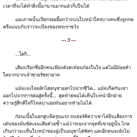
เวลาที่จะได้ทำสิ่งนี้มานานมากแล้วก็เป็นได้
และภาพนั้นเรียกรอยยิ้มกว้างบนใบหน้าใครบางคนซึ่งถูกกด
ตรึงแนบกับราวระเบียงของพระราชวัง
--- ℑ ---
…โลกิ…
เสียงเรียกชื่ออีกคนเพียงดังสะท้อนก้องในใจ แต่ไม่มีถ้อยคำ
ใดจากปากเจ้าชายรัชทายาท
แม้จะจงใจผลักไสอนุชาออกไปจากชีวิต... แม้จะกีดกันเขา
ออกไปจากการต่อสู้ครั้งนี้... สุดท้ายพอได้เห็นใบหน้าอีกฝ่าย
ความรู้สึกดีใจก็ไหลบ่าเอ่อท้นอย่างห้ามไม่ได้
ก้อนเนื้อในอกสูบฉีดรุนแรง จนธอร์คิดว่าเขาได้ยินเสียงการ
เต้นของมันชัดเจนเสียด้วยซ้ำ แม้ว่าระยะจากจุดที่เขาอยู่นั้น ไกล
เกินกว่าจะเห็นใบหน้าของผู้เป็นอนุชาได้ชัดๆ และอีกคนจะยังไม่