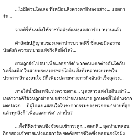
...ไม่มีส่วนใดเลย ที่เหมือนสิ่งลวงตาสีทองอย่าง... แอสกา
ร์ด...
วาลคิรี่หันหลังให้ราชบัลลังค์แห่งแอสการ์ดมานานแล้ว
คำสัตย์ปฏิญาณของเหล่านักรบวาลคิรี่ ซึ่งเคยมีต่อราช
บัลลังก์ ความหมายแท้จริงคือสิ่งใด?...
ยามถูกส่งไปรบ ‘เพื่อแอสการ์ด’ พวกตนแตกต่างอันใดกับ
‘เครื่องมือ’ ในสายพระเนตรของโอดิน สิ่งที่เหล่าทวยเทพใน
ปราสาทสีทองสนใจ มีก็เพียงปลายทางภารกิจอันสำเร็จลุล่วง...
ภายใต้น้ำมือเทพีแห่งความตาย... บุตรสาวแห่งโอดินเล่า?...
เหล่าวาลคิรี่ล้วนถูกฆ่าตายอย่างน่าอเนจอนาถ ถูกบดขยี้ไม่ต่างจาก
มดปลวก... มีผู้ใดแยแสสนใจในชะตากรรมของพวกตน? ท้ายที่สุด
แล้วทุกสิ่งก็ ‘เพื่อแอสการ์ด’ เท่านั้น?
...ทั้งที่คิดว่าตนชิงชังจนเข้ากระดูก... ตลกดี... สุดท้ายหล่อน
ก็ถูกสองเจ้าชายแห่งแอสการ์ด ขุดคุ้ยซากชีวิตซึ่งหล่อนจงใจฝัง