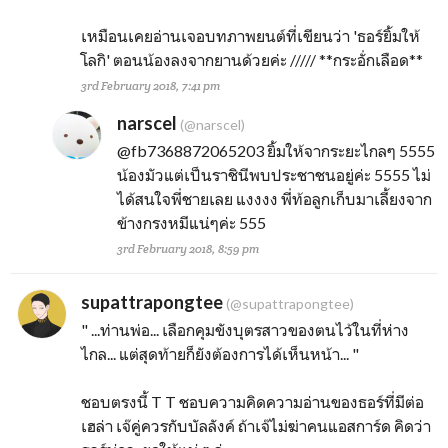
เหมือนเคยอ่านเจอบทภาพยนต์ที่เขียนว่า 'ธอร์ยิ้มให้
โลกิ' ตอนน้องลงจากยานด้วยค่ะ ///// **กระอั่กเลือด**
3rd February 2018, 7:41 pm
narscel
(@narscel)
@fb7368872065203
ยิ้มให้จากระยะไกลๆ 5555
น้องมัวแต่เป็นราชินีพบประชาชนอยู่ค่ะ 5555 ไม่
ได้สนใจพี่ชายเลย แงงงง พี่ท้อลูกเก็บมาเลี้ยงจาก
ข้างกรงหมีแน่ๆค่ะ 555
3rd February 2018, 8:59 pm
supattrapongtee
(@supattrapongtee)
" ...ท่านพ่อ... เลือกคุมขังบุตรสาวของตนไว้ในที่ห่าง
ไกล... แต่สุดท้ายก็ยังต้องการได้เห็นหน้า... "
ชอบตรงนี้ T T ชอบความคิดความอ่านของธอร์ที่มีต่อ
เฮล่า เจ๊คู่ควรกับบัลลังค์ ถ้าเจ๊ไม่ฆ่าคนแอสการ์ด คิดว่า