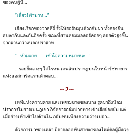
ของคนผู้นี้...
“เดี๋ยว! ฝ่าบาท…”
เสียงเรียกของวาลคิรี่ รั้งให้ธอร์หมุนตัวกลับมา ทั้งสองยืน
สบตากันและกันอีกครั้ง ขณะที่ยานคอมมอดอร์ค่อยๆ ลอยตัวสูงขึ้น
จากลานกว้างนอกปราสาท
“...ห้ามตาย…… เข้าใจความหมายนะ...”
…รอยยิ้มจางๆ ใต้ไรหนวดพลันปรากฏบนใบหน้ารัชทายาท
แห่งแอสการ์ดแทนคำตอบ...
--- ℑ ---
เทพีแห่งความตาย และเพชฌฆาตของนาง รุดมาถึงป้อม
ปราการโบราณบนภูเขา ก็จัดการถล่มปากทางเข้าเสียย่อยยับ แต่
เมื่อย่างเท้าเข้าไปด้านใน กลับพบเพียงความว่างเปล่า...
ด้วยการมาของเฮล่า มิอาจลอดพ้นสายตาของไฮม์ดัลผู้มีดวง