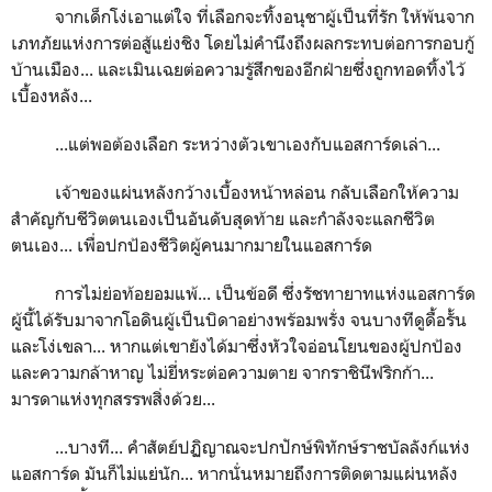
จากเด็กโง่เอาแต่ใจ ที่เลือกจะทิ้งอนุชาผู้เป็นที่รัก ให้พ้นจาก
เภทภัยแห่งการต่อสู้แย่งชิง โดยไม่คำนึงถึงผลกระทบต่อการกอบกู้
บ้านเมือง... และเมินเฉยต่อความรู้สึกของอีกฝ่ายซึ่งถูกทอดทิ้งไว้
เบื้องหลัง...
...แต่พอต้องเลือก ระหว่างตัวเขาเองกับแอสการ์ดเล่า...
เจ้าของแผ่นหลังกว้างเบื้องหน้าหล่อน กลับเลือกให้ความ
สำคัญกับชีวิตตนเองเป็นอันดับสุดท้าย และกำลังจะแลกชีวิต
ตนเอง... เพื่อปกป้องชีวิตผู้คนมากมายในแอสการ์ด
การไม่ย่อท้อยอมแพ้... เป็นข้อดี ซึ่งรัชทายาทแห่งแอสการ์ด
ผู้นี้ได้รับมาจากโอดินผู้เป็นบิดาอย่างพร้อมพรั่ง จนบางทีดูดื้อรั้น
และโง่เขลา... หากแต่เขายังได้มาซึ่งหัวใจอ่อนโยนของผู้ปกป้อง
และความกล้าหาญ ไม่ยี่หระต่อความตาย จากราชินีฟริกก้า...
มารดาแห่งทุกสรรพสิ่งด้วย...
...บางที... คำสัตย์ปฏิญาณจะปกปักษ์พิทักษ์ราชบัลลังก์แห่ง
แอสการ์ด มันก็ไม่แย่นัก... หากนั่นหมายถึงการติดตามแผ่นหลัง