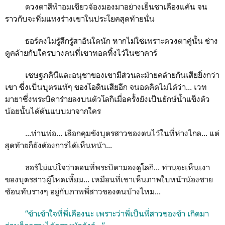
ดวงตาสีฟ้าอมเขียวจ้องมองมาอย่างเย็นชาเคืองแค้น จน
ราวกับจะทิ่มแทงร่างเขาในประโยคสุดท้ายนั่น
ธอร์คงไม่รู้สึกรู้สาอันใดนัก หากไม่ใช่เพราะดวงตาคู่นั้น ช่าง
ดูคล้ายกับใครบางคนที่เขาทอดทิ้งไว้ในซาคาร์
เชษฐภคินีและอนุชาของเขามีส่วนละม้ายคล้ายกันเสียยิ่งกว่า
เขา ซึ่งเป็นบุตรแท้ๆ ของโอดินเสียอีก จนอดคิดไม่ได้ว่า... เวท
มายาซึ่งพระบิดาร่ายลงบนตัวโลกิเมื่อครั้งยังเป็นยักษ์น้ำแข็งตัว
น้อยนั้นได้ต้นแบบมาจากใคร
...ท่านพ่อ... เลือกคุมขังบุตรสาวของตนไว้ในที่ห่างไกล... แต่
สุดท้ายก็ยังต้องการได้เห็นหน้า...
ธอร์ไม่แน่ใจว่าตอนที่พระบิดามองดูโลกิ... ท่านจะเห็นเงา
ของบุตรสาวผู้โหดเหี้ยม... เหมือนที่เขาเห็นภาพใบหน้าน้องชาย
ซ้อนทับรางๆ อยู่กับภาพพี่สาวของตนบ้างไหม...
“ข้าเข้าใจที่พี่เคืองนะ เพราะว่าพี่เป็นพี่สาวของข้า เกิดมา