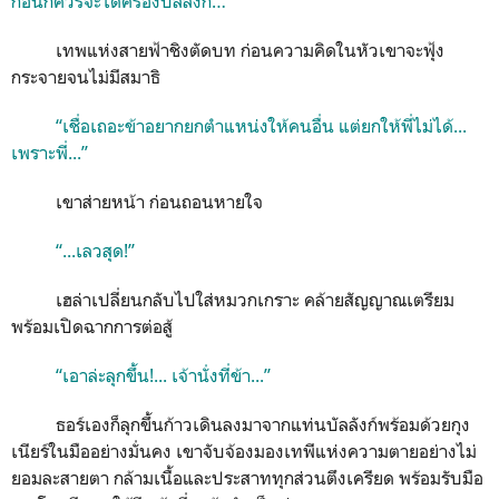
ก่อนก็ควรจะได้ครองบัลลังก์…”
เทพแห่งสายฟ้าชิงตัดบท ก่อนความคิดในหัวเขาจะฟุ้ง
กระจายจนไม่มีสมาธิ
“เชื่อเถอะข้าอยากยกตำแหน่งให้คนอื่น แต่ยกให้พี่ไม่ได้...
เพราะพี่...”
เขาส่ายหน้า ก่อนถอนหายใจ
“...เลวสุด!”
เฮล่าเปลี่ยนกลับไปใส่หมวกเกราะ คล้ายสัญญาณเตรียม
พร้อมเปิดฉากการต่อสู้
“เอาล่ะลุกขึ้น!... เจ้านั่งที่ข้า...”
ธอร์เองก็ลุกขึ้นก้าวเดินลงมาจากแท่นบัลลังก์พร้อมด้วยกุง
เนียร์ในมืออย่างมั่นคง เขาจับจ้องมองเทพีแห่งความตายอย่างไม่
ยอมละสายตา กล้ามเนื้อและประสาททุกส่วนตึงเครียด พร้อมรับมือ