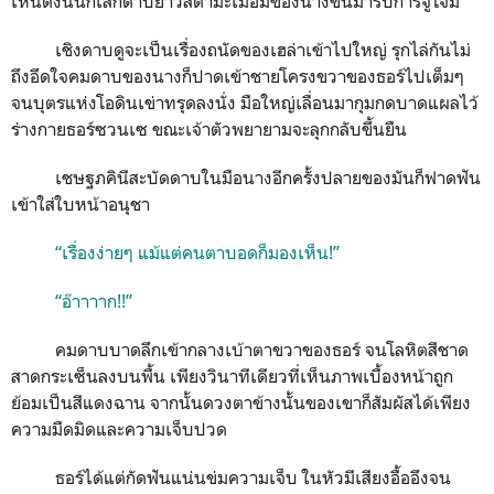
เห็นดังนั้นก็เสกดาบยาวสีดำมะเมื่อมของนางขึ้นมารับการจู่โจม
เชิงดาบดูจะเป็นเรื่องถนัดของเฮล่าเข้าไปใหญ่ รุกไล่กันไม่
ถึงอึดใจคมดาบของนางก็ปาดเข้าชายโครงขวาของธอร์ไปเต็มๆ
จนบุตรแห่งโอดินเข่าทรุดลงนั่ง มือใหญ่เลื่อนมากุมกดบาดแผลไว้
ร่างกายธอร์ซวนเซ ขณะเจ้าตัวพยายามจะลุกกลับขึ้นยืน
เชษฐภคินีสะบัดดาบในมือนางอีกครั้งปลายของมันก็ฟาดฟัน
เข้าใส่ใบหน้าอนุชา
“เรื่องง่ายๆ แม้แต่คนตาบอดก็มองเห็น!”
“อ๊าาาาก!!”
คมดาบบาดลึกเข้ากลางเบ้าตาขวาของธอร์ จนโลหิตสีชาด
สาดกระเซ็นลงบนพื้น เพียงวินาทีเดียวที่เห็นภาพเบื้องหน้าถูก
ย้อมเป็นสีแดงฉาน จากนั้นดวงตาข้างนั้นของเขาก็สัมผัสได้เพียง
ความมืดมิดและความเจ็บปวด
ธอร์ได้แต่กัดฟันแน่นข่มความเจ็บ ในหัวมีเสียงอื้ออึงจน