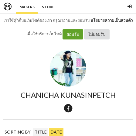
MAKERS
STORE
เราใช้คุ๊กกี้บนเว็บไซต์ของเรา กรุณาอ่านและยอมรับ
นโยบายความเป็นส่วนตัว
เพื่อใช้บริการเว็บไซต์
ยอมรับ
ไม่ยอมรับ
CHANICHA KUNASINPETCH
SORTING BY
TITLE
DATE