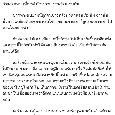
กำลังอดทน เพื่อรอให้ร่างกายเขาพร้อมเช่นกัน
ปากทางลับยามนี้ถูกคนข้างหลังนวดกดจนเริ่มนิ่ม จากนั้น
นิ้วยาวเคลือบด้วยของเหลวใสจากแกนกายเขาก็ถูกสอดล่วงเข้าไป
ด้านในอย่างช้าๆ
ด้วยความไม่เคย เพียงแค่นิ้วก็ชวนให้เจ็บเกร็งขึ้นมาอีกครั้ง
แต่คราวนี้โลกิกลับทำได้แค่ส่งเสียงครางฮือไม่เป็นคำไม่อาจต่อ
ต้านได้อีก
ธอร์งอนิ้ว นวดกดผนังนุ่มด้านใน และละเลงเมือกใสหล่อลื่น
ให้อีกคนอย่างเบามือ แต่ความรู้สึกตอดรัดบนนิ้ว ยิ่งสัมผัสยิ่งทำให้
เขาร้อนรุ่มจนแทบคลั่ง เขาขยับนิ้วเข้าออกเร็วขึ้นปลดปล่อยความ
ปรารถนาของตนบ้าง ทดแทนความจริงที่ว่าขนาดความเป็นชาย
ของเขาใหญ่โตเกินไป เกินกว่าจะใจร้ายฝืนยัดเยียดมันเข้าในกาย
อนุชา ในเมื่อช่องทางรักอีกคนแน่นคับกระทั่งนิ้วมือเขายังยากจะ
ขยับ
ธอร์พอเดาได้เลาๆ ว่าบนดาวซาคาร์อนุชาตนกับเจ้าแก่คาง