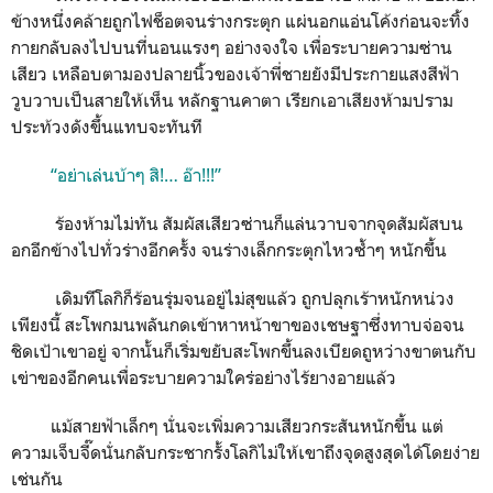
ข้างหนึ่งคล้ายถูกไฟช็อตจนร่างกระตุก แผ่นอกแอ่นโค้งก่อนจะทิ้ง
กายกลับลงไปบนที่นอนแรงๆ อย่างจงใจ เพื่อระบายความซ่าน
เสียว เหลือบตามองปลายนิ้วของเจ้าพี่ชายยังมีประกายแสงสีฟ้า
วูบวาบเป็นสายให้เห็น หลักฐานคาตา เรียกเอาเสียงห้ามปราม
ประท้วงดังขึ้นแทบจะทันที
“อย่าเล่นบ้าๆ สิ!… อ๊า!!!”
ร้องห้ามไม่ทัน สัมผัสเสียวซ่านก็แล่นวาบจากจุดสัมผัสบน
อกอีกข้างไปทั่วร่างอีกครั้ง จนร่างเล็กกระตุกไหวซ้ำๆ หนักขึ้น
เดิมทีโลกิก็ร้อนรุ่มจนอยู่ไม่สุขแล้ว ถูกปลุกเร้าหนักหน่วง
เพียงนี้ สะโพกมนพลันกดเข้าหาหน้าขาของเชษฐาซึ่งทาบจ่อจน
ชิดเป้าเขาอยู่ จากนั้นก็เริ่มขยับสะโพกขึ้นลงเบียดถูหว่างขาตนกับ
เข่าของอีกคนเพื่อระบายความใคร่อย่างไร้ยางอายแล้ว
แม้สายฟ้าเล็กๆ นั่นจะเพิ่มความเสียวกระสันหนักขึ้น แต่
ความเจ็บจี๊ดนั่นกลับกระชากรั้งโลกิไม่ให้เขาถึงจุดสูงสุดได้โดยง่าย
เช่นกัน