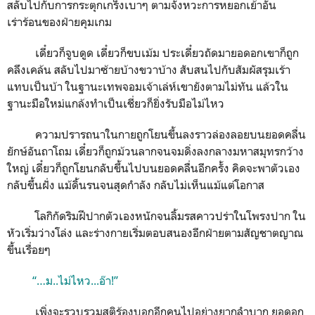
สลับไปกับการกระตุกเกร็งเบาๆ ตามจังหวะการหยอกเย้าอัน
เร่าร้อนของฝ่ายคุมเกม
เดี๋ยวก็จูบดูด เดี๋ยวก็ขบเม้ม ประเดี๋ยวถัดมายอดอกเขาก็ถูก
คลึงเคล้น สลับไปมาซ้ายบ้างขวาบ้าง สับสนไปกับสัมผัสรุมเร้า
แทบเป็นบ้า ในฐานะเทพจอมเจ้าเล่ห์เขายังตามไม่ทัน แล้วใน
ฐานะมือใหม่แกล้งทำเป็นเชี่ยวก็ยิ่งรับมือไม่ไหว
ความปรารถนาในกายถูกโยนขึ้นลงราวล่องลอยบนยอดคลื่น
ยักษ์อันถาโถม เดี๋ยวก็ถูกม้วนลากจนจมดิ่งลงกลางมหาสมุทรกว้าง
ใหญ่ เดี๋ยวก็ถูกโยนกลับขึ้นไปบนยอดคลื่นอีกครั้ง คิดจะพาตัวเอง
กลับขึ้นฝั่ง แม้ดิ้นรนจนสุดกำลัง กลับไม่เห็นแม้แต่โอกาส
โลกิกัดริมฝีปากตัวเองหนักจนลิ้มรสคาวปร่าในโพรงปาก ใน
หัวเริ่มว่างโล่ง และร่างกายเริ่มตอบสนองอีกฝ่ายตามสัญชาตญาณ
ขึ้นเรื่อยๆ
“…ม..ไม่ไหว...อ๊า!”
เพิ่งจะรวบรวมสติร้องบอกอีกคนไปอย่างยากลำบาก ยอดอก