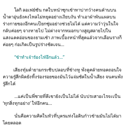
โลกิ ลอเฟย์ซัน กดใบหน้าซุกเข้าหาบ่ากว้างคนด้านบน
น้ำตาอุ่นยังคงไหลไม่หยุดอย่างเงียบงัน ทำเอาผ้าพันแผลบน
ร่างกายของอีกคนเปียกชุ่มอย่างช่วยไม่ได้ แต่ความว้าวุ่นในใจ
กลับค่อยๆ จางหายไป ไม่ต่างจากหมอกบางสูญสลายไปใน
แสงแดดอ่อนของยามเช้า ภาพเบื้องหน้าที่สุดแล้วจากเลือนรางก็
ค่อยๆ ก่อเกิดเป็นรูปร่างชัดเจน...
“ข้าทำเจ้าร้องไห้อีกแล้ว...”
เสียงทุ้มต่ำยามกระซิบปลอบที่ข้างหู ฟังดูคล้ายทอดถอนใจ
ความรู้สึกผิดยังทิ้งร่องรอยของมันไว้แจ่มชัดในน้ำเสียง จนคนฟัง
รู้สึกได้
...แค่เป็นพี่ชายที่ดีเขายังเป็นไม่ได้ นับประสาอะไรจะเป็น
‘ทุกสิ่งทุกอย่าง’ ให้อีกคน…
นั่นคือความคิดในหัวที่บุตรแห่งโอดินก้าวข้ามมันไม่ได้มา
โดยตลอด