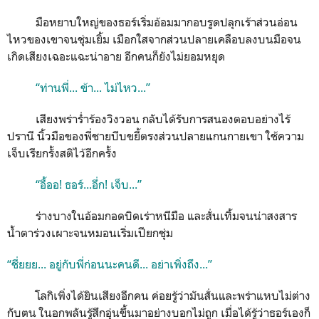
มือหยาบใหญ่ของธอร์เริ่มอ้อมมากอบรูดปลุกเร้าส่วนอ่อน
ไหวของเขาจนชุ่มเยิ้ม เมือกใสจากส่วนปลายเคลือบลงบนมือจน
เกิดเสียงเฉอะแฉะน่าอาย อีกคนก็ยังไม่ยอมหยุด
“ท่านพี่... ข้า... ไม่ไหว...”
เสียงพร่าร่ำร้องวิงวอน กลับได้รับการสนองตอบอย่างไร้
ปรานี นิ้วมือของพี่ชายบีบขยี้ตรงส่วนปลายแกนกายเขา ใช้ความ
เจ็บเรียกรั้งสติไว้อีกครั้ง
“อื้ออ! ธอร์...อึ่ก! เจ็บ...”
ร่างบางในอ้อมกอดบิดเร่าหนีมือ และสั่นเทิ้มจนน่าสงสาร
น้ำตาร่วงเผาะจนหมอนเริ่มเปียกชุ่ม
“ชี่ยยย... อยู่กับพี่ก่อนนะคนดี... อย่าเพิ่งถึง...”
โลกิเพิ่งได้ยินเสียงอีกคน ค่อยรู้ว่ามันสั่นและพร่าแหบไม่ต่าง
กับตน ในอกพลันรู้สึกอุ่นขึ้นมาอย่างบอกไม่ถูก เมื่อได้รู้ว่าธอร์เองก็