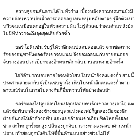
ความสุขจนล้นอาบไล้ไปทั่วร่าง เบื้องหลังความทรมานยังมี
ความอ่อนหวานอันล้ำค่ารอคอยอยู่ เทพหนุ่มหลับตาลง รู้สึกตัวเบา
หวิวจนเหมือนตกอยู่ในห้วงความฝัน ไม่รู้ตัวเลยว่าคนด้านหลังยัง
ไม่มีทีท่าว่าจะถึงจุดสุดเสียด้วยซ้ำ
ธอร์ โอดินซัน รับรู้ได้ว่าอีกคนปลดปล่อยแล้ว จากช่องทาง
รักของอนุชาซึ่งตอดรัดเขาจนแน่น จึงยอมถอนแก่นกายตนออก
จับร่างอ่อนปวกเปียกของอีกคนพลิกกลับมานอนหงายอีกครั้ง
โลกิอ้าปากหอบหายใจจนตัวโยน ใบหน้ายังคงแดงก่ำ ยามนี้
ประสานสายตากับผู้เป็นเชษฐานิ่ง เห็นใบหน้าอีกคนแดงก่ำตาม
อารมณ์ร้อนในกายไม่ต่างกันก็ยิ้มหวานให้อย่างอ่อนล้า
ธอร์ก้มลงไปจูบอ่อนโยนปลุกปลอบคนรักเขาอย่างเอาใจ แต่
แล้วข้อพับขาทั้งสองข้างของบุตรแห่งลอเฟย์ก็ถูกสองมือของอีก
ฝ่ายดันกดให้ลำตัวงอพับ และแยกอ้าจนเข่าเกือบชิดไหล่ทั้งสอง
ข้าง สะโพกถูกรั้งยกสูง ปลีน่องถูกจับมาวางพาดลงลงบ่าด้านหน้า
ปลายเท้าย่อมถูกบังคับให้ชี้ขึ้นด้านบนอย่างช่วยไม่ได้