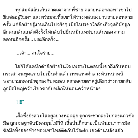
ทุกสัมผัสอันเกินคาดเดาจากพี่ชาย คล้ายหลอกล่อพาเขาไป
ยืนจ่ออยู่ริมผา และพร้อมจะทิ้งเขาให้ร่วงหล่นลงมาหลายต่อหลาย
ครั้ง แต่อีกฝ่ายรู้งานเกินไปจริงๆ เมื่อไหร่เขาใกล้จะถึงจุดก็มักถูก
อีกคนกลั่นแกล้งดึงรั้งให้กลับไปยืนหมิ่นเหม่บนเส้นของความ
อดทนอีกครั้ง... และอีกครั้ง...
…เจ้า... คนใจร้าย…
โลกิได้แต่นึกด่าอีกฝ่ายในใจ เพราะในตอนนี้เขาถึงกับหอบ
กระเส่าจนพูดแทบไม่เป็นคำแล้ว เทพแห่งคำลวงหันหน้าหนี
พยายามกดหน้าซุกลงกับหมอน คลาดสายตาครู่เดียวร่างกายกลับ
ถูกมือใหญ่คว้าเรียวขาจับพลิกให้นอนคว่ำหน้าลง
“!!!!”
เสื้อซึ่งยังสวมใส่อยู่อย่างหลุดลุ่ย ถูกกระชากลงไปกองแถวข้อ
มือ ถูกเชษฐาจับบิดหมุนไม่กี่ที เสื้อนั่นก็กลายเป็นพันธนาการมัด
ข้อมือทั้งสองข้างของเขาไพล่ติดกันไว้ระดับเอวด้านหลังแล้ว