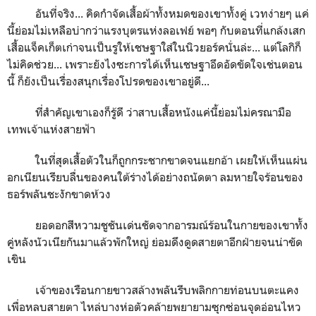
อันที่จริง... คิดกำจัดเสื้อผ้าทั้งหมดของเขาทั้งคู่ เวทง่ายๆ แค่
นี้ย่อมไม่เหลือบ่ากว่าแรงบุตรแห่งลอเฟย์ พอๆ กับตอนที่แกล้งเสก
เสื้อแจ็คเก็ตเก่าจนเป็นรูให้เชษฐาใส่ในนิวยอร์คนั่นล่ะ... แต่โลกิก็
ไม่คิดช่วย... เพราะยังไงซะการได้เห็นเชษฐาอึดอัดขัดใจเช่นตอน
นี้ ก็ยังเป็นเรื่องสนุกเรื่องโปรดของเขาอยู่ดี...
ที่สำคัญเขาเองก็รู้ดี ว่าสาบเสื้อหนังแค่นี้ย่อมไม่ครณามือ
เทพเจ้าแห่งสายฟ้า
ในที่สุดเสื้อตัวในก็ถูกกระชากขาดจนแยกอ้า เผยให้เห็นแผ่น
อกเนียนเรียบลื่นของคนใต้ร่างได้อย่างถนัดตา ลมหายใจร้อนของ
ธอร์พลันชะงักขาดห้วง
ยอดอกสีหวามชูชันเด่นชัดจากอารมณ์ร้อนในกายของเขาทั้ง
คู่หลังนัวเนียกันมาแล้วพักใหญ่ ย่อมดึงดูดสายตาอีกฝ่ายจนน่าขัด
เขิน
เจ้าของเรือนกายขาวสล้างพลันรีบพลิกกายท่อนบนตะแคง
เพื่อหลบสายตา ไหล่บางห่อตัวคล้ายพยายามซุกซ่อนจุดอ่อนไหว