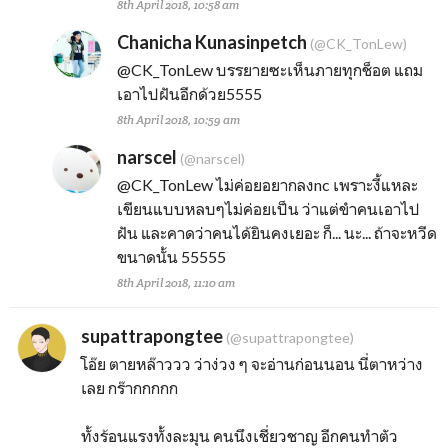
8th April 2018, 10:58 am
Chanicha Kunasinpetch
(@CK_TonLew)
@CK_TonLew
บรรยายซะเห็นภายทุกช็อต แถม
เอาไปฝันอีกด้วย5555
8th April 2018, 10:59 am
narscel
(@narscel)
@CK_TonLew
ไม่ค่อยอยากลงnc เพราะงี้แหละ
เขียนแบบหลบๆไม่ค่อยเป็น ว่าแต่ขำคนเอาไป
ฝัน และคาดว่าคนได้ยินคงเยอะ ก็... นะ... ถ้าจะหวีด
ขนาดนั้น 55555
8th April 2018, 11:10 am
supattrapongtee
(@supattrapongtee)
โอ๊ย ตายหล๊าววว ว่าง่วง ๆ จะอ่านก่อนนอน นี่ตาหว่าง
เลย กร๊ากกกกก
ทั้งร้อนแรงทั้งละมุน คนนึงเชี่ยวชาญ อีกคนทำตัว