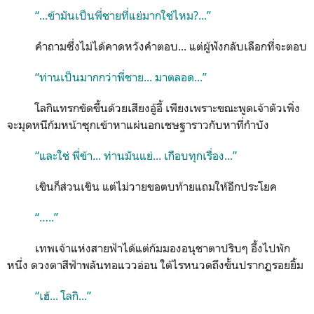
“...ข้ามันเป็นพี่ชายที่แย่มากใช่ไหม?...”
คำถามซึ่งไม่ได้คาดหวังคำตอบ... แต่ผู้ฟังกลับเลือกที่จะตอบ
“ท่านเป็นมากกว่าพี่ชาย... มาตลอด...”
โลกิแทรกขัดขึ้นด้วยเสียงอู้อี้ เพียงเพราะขณะพูดเจ้าตัวเพิ่ง
จะมุดหนีก้มหน้าซุกเข้าหาแผ่นอกเชษฐาราวกับหาที่กำบัง
“และใช่ พี่ข้า... ท่านมันแย่... เกือบทุกเรื่อง...”
เขินก็ส่วนเขิน แต่ไม่วายขอตบท้ายแถมให้อีกประโยค
“…..”
เทพเจ้าแห่งสายฟ้าได้แต่ก้มมองอนุชาตาปริบๆ อึ้งไปพัก
หนึ่ง ดวงตาสีฟ้าพลันทอแววอ่อน ใต้ไรหนวดถึงขั้นปรากฏรอยยิ้ม
“เฮ้... โลกิ...”