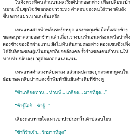
ในจังหวะที่คนด้านบนผละริมฝีปากออกห่าง เพื่อเปลี่ยนเป้า
หมายเป็นซุกไซร้ซอกคอขาวระหง คำตอบของคนใต้ร่างกลับดัง
ขึ้นอย่างแผ่วเบาและสั่นเครือ
เทพแห่งสายฟ้าพลันชะงักหยุด แรงกดกุมข้อมือทั้งสองข้าง
ของอนุชาคลายออกช้าๆ แล้วเลื่อนวางบนที่นอนคร่อมเหนือบ่าทั้ง
สองข้างของอีกฝ่ายแทน ยังไม่ทันดันกายถอยห่าง สองแขนซึ่งเพิ่ง
ได้รับอิสระของผู้เป็นอนุชาก็ยกคล้องคอ รั้งร่างของคนด้านบนให้
ทาบทับกลับลงมาสู่อ้อมกอดแนบแน่น
เทพแห่งคำลวงหลับตาลง แล้วกดปลายจมูกตรงกกหูคนใน
อ้อมกอด กลีบปากแดงช้ำพึมพำยืนยันคำเดิมที่ข้างหู
“ข้าเกลียดท่าน... ท่านพี่... เกลียด... มากที่สุด...”
“ข้ารู้โลกิ... ข้ารู้...”
เสียงถอนหายใจแผ่วเบาปะปนมาในคำปลอบโยน
“ข้าก็รักเจ้า... รักมากที่สุด”