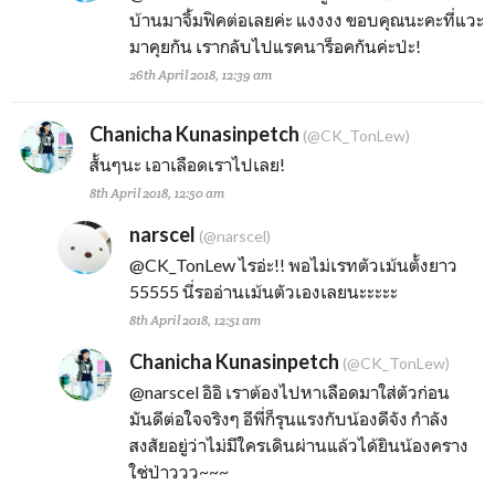
บ้านมาจิ้มฟิคต่อเลยค่ะ แงงงง ขอบคุณนะคะที่แวะ
มาคุยกัน เรากลับไปแรคนาร็อคกันค่ะป่ะ!
26th April 2018, 12:39 am
Chanicha Kunasinpetch
(@CK_TonLew)
สั้นๆนะ เอาเลือดเราไปเลย!
8th April 2018, 12:50 am
narscel
(@narscel)
@CK_TonLew
ไรอ่ะ!! พอไม่เรทตัวเม้นตั้งยาว
55555 นี่รออ่านเม้นตัวเองเลยนะะะะะ
8th April 2018, 12:51 am
Chanicha Kunasinpetch
(@CK_TonLew)
@narscel
อิอิ เราต้องไปหาเลือดมาใส่ตัวก่อน
มันดีต่อใจจริงๆ อีพี่ก็รุนแรงกับน้องดีจัง กำลัง
สงสัยอยู่ว่าไม่มีใครเดินผ่านแล้วได้ยินน้องคราง
ใช่ป่าววว~~~