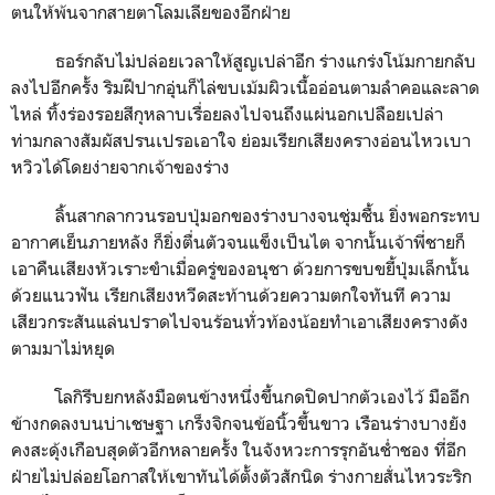
ตนให้พ้นจากสายตาโลมเลียของอีกฝ่าย
ธอร์กลับไม่ปล่อยเวลาให้สูญเปล่าอีก ร่างแกร่งโน้มกายกลับ
ลงไปอีกครั้ง ริมฝีปากอุ่นก็ไล่ขบเม้มผิวเนื้ออ่อนตามลำคอและลาด
ไหล่ ทิ้งร่องรอยสีกุหลาบเรื่อยลงไปจนถึงแผ่นอกเปลือยเปล่า
ท่ามกลางสัมผัสปรนเปรอเอาใจ ย่อมเรียกเสียงครางอ่อนไหวเบา
หวิวได้โดยง่ายจากเจ้าของร่าง
ลิ้นสากลากวนรอบปุ่มอกของร่างบางจนชุ่มชื้น ยิ่งพอกระทบ
อากาศเย็นภายหลัง ก็ยิ่งตื่นตัวจนแข็งเป็นไต จากนั้นเจ้าพี่ชายก็
เอาคืนเสียงหัวเราะขำเมื่อครู่ของอนุชา ด้วยการขบขยี้ปุ่มเล็กนั้น
ด้วยแนวฟัน เรียกเสียงหวีดสะท้านด้วยความตกใจทันที ความ
เสียวกระสันแล่นปราดไปจนร้อนทั่วท้องน้อยทำเอาเสียงครางดัง
ตามมาไม่หยุด
โลกิรีบยกหลังมือตนข้างหนึ่งขึ้นกดปิดปากตัวเองไว้ มืออีก
ข้างกดลงบนบ่าเชษฐา เกร็งจิกจนข้อนิ้วขึ้นขาว เรือนร่างบางยัง
คงสะดุ้งเกือบสุดตัวอีกหลายครั้ง ในจังหวะการรุกอันช่ำชอง ที่อีก
ฝ่ายไม่ปล่อยโอกาสให้เขาทันได้ตั้งตัวสักนิด ร่างกายสั่นไหวระริก