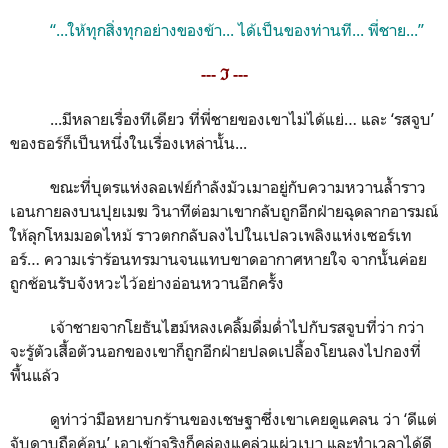
“...ให้ทุกสิ่งทุกอย่างของข้า... ได้เป็นของท่านที... พี่ชาย...”
--- ℑ ---
...มีหลายเรื่องทีเดียว ที่พี่ชายของเขาไม่ได้แย่… และ ‘รสจูบ’
ของธอร์ก็เป็นหนึ่งในเรื่องเหล่านั้น...
ขณะที่บุตรแห่งลอเฟย์กำลังมัวเมาอยู่กับความหวานล้ำราว
เอนกายลงบนปุยเมฆ วินาทีต่อมาเขากลับถูกอีกฝ่ายฉุดลากอารมณ์
ให้ลุกโหมมอดไหม้ ราวตกกลับลงไปในเปลวเพลิงแห่งเซอร์เท
อร์… ความเร่าร้อนทรมานจนแทบขาดอากาศหายใจ จากนั้นค่อย
ถูกช้อนรับจังหวะไว้อย่างอ่อนหวานอีกครั้ง
เจ้าชายจากโยธันไฮม์หลงเคลิ้มดื่มด่ำไปกับรสจูบที่ว่า กว่า
จะรู้ตัวเสื้อตัวนอกของเขาก็ถูกอีกฝ่ายปลดเปลื้องโยนลงไปกองที่
พื้นแล้ว
ดูท่าว่ามือหยาบกร้านของเชษฐาซึ่งเขาเคยดูแคลน ว่า ‘ดีแต่
จับดาบถือค้อน’ เอาเข้าจริงก็คล่องแคล่วแผ่วเบา และทำเวลาได้ดี