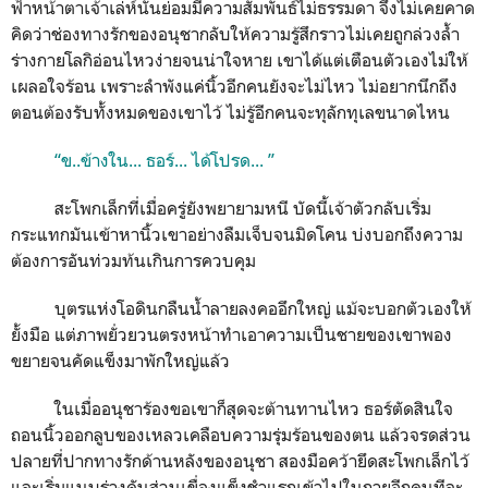
ฟ้าหน้าตาเจ้าเล่ห์นั่นย่อมมีความสัมพันธ์ไม่ธรรมดา จึงไม่เคยคาด
คิดว่าช่องทางรักของอนุชากลับให้ความรู้สึกราวไม่เคยถูกล่วงล้ำ
ร่างกายโลกิอ่อนไหวง่ายจนน่าใจหาย เขาได้แต่เตือนตัวเองไม่ให้
เผลอใจร้อน เพราะลำพังแค่นิ้วอีกคนยังจะไม่ไหว ไม่อยากนึกถึง
ตอนต้องรับทั้งหมดของเขาไว้ ไม่รู้อีกคนจะทุลักทุเลขนาดไหน
“ข..ข้างใน... ธอร์... ได้โปรด... ”
สะโพกเล็กที่เมื่อครู่ยังพยายามหนี บัดนี้เจ้าตัวกลับเริ่ม
กระแทกมันเข้าหานิ้วเขาอย่างลืมเจ็บจนมิดโคน บ่งบอกถึงความ
ต้องการอันท่วมท้นเกินการควบคุม
บุตรแห่งโอดินกลืนน้ำลายลงคออึกใหญ่ แม้จะบอกตัวเองให้
ยั้งมือ แต่ภาพยั่วยวนตรงหน้าทำเอาความเป็นชายของเขาพอง
ขยายจนคัดแข็งมาพักใหญ่แล้ว
ในเมื่ออนุชาร้องขอเขาก็สุดจะต้านทานไหว ธอร์ตัดสินใจ
ถอนนิ้วออกลูบของเหลวเคลือบความรุ่มร้อนของตน แล้วจรดส่วน
ปลายที่ปากทางรักด้านหลังของอนุชา สองมือคว้ายึดสะโพกเล็กไว้
และเริ่มแนบร่างดันส่วนเขื่องแข็งชำแรกเข้าไปในกายอีกคนทีละ