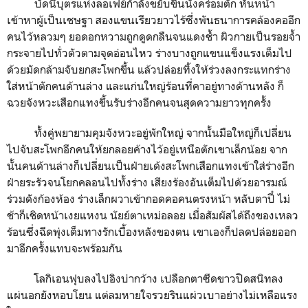
บัดนี้บุตรแห่งลอเฟย์กำลังขยับขึ้นนั่งคร่อมตัก หันหน้า
เข้าหาผู้เป็นเชษฐา สองแขนเรียวยาวไร้ซึ่งพันธนาการคล้องคออีก
คนไว้หลวมๆ ยอดอกหวามถูกดูดกลืนจนแดงช้ำ ผิวกายเป็นรอยจ้ำ
กระจายไปทั่วตัวตามจุดอ่อนไหว ร่างบางถูกแขนแข็งแรงเต็มไป
ด้วยมัดกล้ามจับยกสะโพกขึ้น แล้วปล่อยทิ้งให้ร่วงลงกระแทกร่าง
ใส่หน้าตักคนด้านล่าง และแก่นใหญ่ร้อนที่คาอยู่ทางด้านหลัง ก็
ฉวยจังหวะเสือกแทงขึ้นรับร่างอีกคนจนสุดความยาวทุกครั้ง
ทั้งคู่พยายามคุมจังหวะอยู่พักใหญ่ จากนั้นมือใหญ่ก็เปลี่ยน
ไปจับสะโพกอีกคนให้ยกลอยค้างไว้อยู่เหนือตักเขาเล็กน้อย จาก
นั้นคนด้านล่างก็เปลี่ยนเป็นฝ่ายเด้งสะโพกเสือกแทงเข้าใส่ร่างอีก
ฝ่ายระรัวจนโยกคลอนไปทั้งร่าง เสียงร้องอันเต็มไปด้วยอารมณ์
ร่วมดังก้องห้อง ร่างเล็กผวาเข้ากอดคอคนตรงหน้า หลับตาปี๋ ไม่
ช้าก็เชิดหน้าเงยแหงน นัยย์ตาเหม่อลอย เมื่อสัมผัสได้ถึงของเหลว
ร้อนซึ่งฉีดพุ่งเต็มทางรักเบื้องหลังของตน เขาเองก็ปลดปล่อยออก
มาอีกครั้งแทบจะพร้อมกัน
โลกิเอนฟุบลงไปอิงบ่ากว้าง เปลือกตาซีดขาวปิดสนิทลง
แผ่นอกยังหอบโยน แต่ลมหายใจรวยรินแผ่วเบาอย่างไม่เหลือแรง