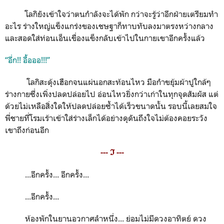
โลกิยังเข้าใจว่าตนกำลังจะได้พัก กว่าจะรู้ว่าอีกฝ่ายเตรียมทำ
อะไร ร่างใหญ่แข็งแกร่งของเชษฐาก็ทาบทับลงมาตรงหว่างกลาง
และสอดใส่ท่อนเอ็นเขื่องแข็งกลับเข้าไปในกายเขาอีกครั้งแล้ว
“อึ่ก!! อื้อออ!!!”
โลกิสะดุ้งเฮือกจนแผ่นอกสะท้อนไหว มือกำขยุ้มผ้าปูใกล้ๆ
ร่างกายซึ่งเพิ่งปลดปล่อยไป อ่อนไหวยิ่งกว่าเก่าในทุกจุดสัมผัส แต่
ด้วยไม่เหลือสิ่งใดให้ปลดปล่อยซ้ำได้เร็วขนาดนั้น รอบนี้เลยสมใจ
พี่ชายที่โรมเร้าเข้าใส่ร่างเล็กได้อย่างดุดันถึงใจไม่ต้องคอยระวัง
เขาถึงก่อนอีก
--- ℑ ---
...อีกครั้ง... อีกครั้ง...
...อีกครั้ง...
ห้องพักในยานอวกาศลำหนึ่ง... ย่อมไม่มีดวงอาทิตย์ ดวง