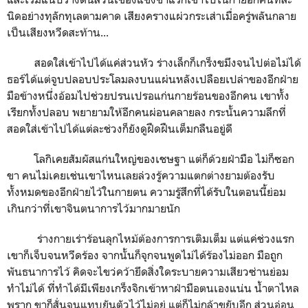
นิดอย่างทุลักทุเลตามคาด เสียงครางแผ่วกระเส่าเมื่อครู่พลันกลาย
เป็นเสียงหวีดสะท้าน...
สอดใส่เข้าไปได้แค่ส่วนหัว ร่างเล็กก็เกร็งขมึงจนไปต่อไม่ได้
ธอร์ได้แต่จูบปลอบประโลมลงบนแผ่นหลังเปลือยเปล่าของอีกฝ่าย
มือข้างหนึ่งอ้อมไปช่วยปรนเปรอแก่นกายร้อนของอีกคน เขาทั้ง
เรียกทั้งปลอบ พยายามให้อีกคนผ่อนคลายลง กระนั้นความลึกที่
สอดใส่เข้าไปได้แต่ละช่วงก็ยังดูฝืดฝืนเต็มกลืนอยู่ดี
โลกิเคยสัมผัสแก่นใหญ่ของเชษฐา แต่ก็ด้วยฝ่ามือ ไม่ก็ซอก
ขา คนไม่เคยเช่นเขาไหนเลยล่วงรู้ความแตกต่างยามต้องรับ
ทั้งหมดของอีกฝ่ายไว้ในกายตน ความรู้สึกที่ได้รับในตอนนี้ย่อม
เกินกว่าที่เขาจินตนาการไว้มากมายนัก
ร่างกายเร่าร้อนลุกไหม้ต้องการการเติมเต็ม แต่แค่ช่วงแรก
เขาก็เจ็บจนหวีดร้อง จากนั้นก็จุกจนพูดไม่ได้ร้องไม่ออก มือถูก
พันธนาการไว้ คิดจะไขว่คว้ายึดสิ่งใดระบายความเสียวซ่านย่อม
ทำไม่ได้ ที่ทำได้มีเพียงเกร็งจิกเข้าหาฝ่ามือตนเองแน่น น้ำตาไหล
พราก ขาก็สั่นจนแทบยันตัวไว้ไม่อยู่ แต่ก็ไม่กล้าขยับอีก ส่วนอ่อน