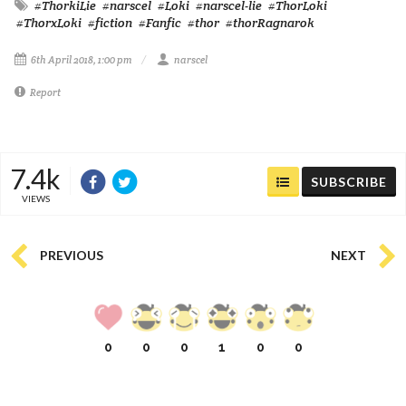
#ThorkiLie
#narscel
#Loki
#narscel-lie
#ThorLoki
#ThorxLoki
#fiction
#Fanfic
#thor
#thorRagnarok
6th April 2018, 1:00 pm
narscel
Report
7.4k
SUBSCRIBE
VIEWS
PREVIOUS
NEXT
0
0
0
1
0
0