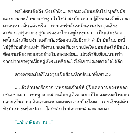
พอได้ขบคิดถึงเพิ่งเข้าใจ… หากมองย้อนกลับไป ทุกสัมผัส
และการกระทำของเชษฐา ไม่ใช่ว่าสะท้อนความรู้สึกของเจ้าตัวออก
มาจนหมดสิ้นแล้วหรือ… คำบอกรักอันหนักแน่นประดุจเสียง
สะท้อนไม่รู้จบยามกู่ก้องร้องตะโกนอยู่ในหุบผา... เป็นเสียงร้อง
ตะโกนอันเงียบงัน แต่กึกก้องชัดเจนเสียยิ่งกว่าคำยืนยันในยามนี้
ไม่รู้กี่ร้อยกี่ล้านเท่า ที่ผ่านมาแค่เพียงเขาเปิดใจ ย่อมต้องได้ยินมัน
ชัดเจนเพียงพอแล้วอย่างไม่ต้องสงสัย... แล้วคำยืนยันแหบพร่า
จากปากเชษฐาเมื่อครู่ ยังจะเหลืออะไรให้เขาประหลาดใจได้อีก
ดวงตาของโลกิไหววูบเมื่อย้อนนึกกลับมาที่เขาเอง
...แล้วคำบอกรักจากเทพจอมเจ้าเล่ห์ ผู้มีแต่ความลวงหลอก
เช่นเขาเล่า... เชษฐาต่างสายเลือดผู้ที่เขาแอบมีใจ และหลงใหลจน
กลายเป็นความอิจฉาจะเคยระแคะระคายบ้างไหม... เคยเงี่ยหูสดับ
ฟังมันบ้างหรือเปล่า... โลกิกลับไม่มีความกล้าจะคาดเดา...
“...ข้าเกลียดท่าน...”