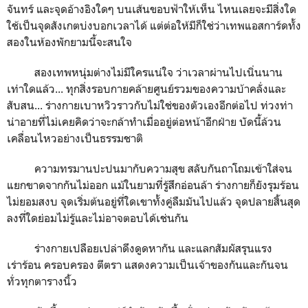
จันทร์ และจุดอ้างอิงใดๆ บนเส้นขอบฟ้าให้เห็น ไหนเลยจะมีสิ่งใด
ใช้เป็นจุดสังเกตบ่งบอกเวลาได้ แต่ต่อให้มีก็ใช่ว่าเทพแอสการ์ดทั้ง
สองในห้องพักยามนี้จะสนใจ
สองเทพหนุ่มต่างไม่มีใครแน่ใจ ว่าเวลาผ่านไปเนิ่นนาน
เท่าใดแล้ว... ทุกสิ่งรอบกายคล้ายศูนย์รวมของความบ้าคลั่งและ
สับสน... ร่างกายเบาหวิวราวกับไม่ใช่ของตัวเองอีกต่อไป ท่วงท่า
น่าอายที่ไม่เคยคิดว่าจะกล้าทำเมื่ออยู่ต่อหน้าอีกฝ่าย บัดนี้ล้วน
เคลื่อนไหวอย่างเป็นธรรมชาติ
ความทรมานปะปนมากับความสุข สลับกันถาโถมเข้าใส่จน
แยกขาดจากกันไม่ออก แม้ในยามที่รู้สึกอ่อนล้า ร่างกายก็ยังรุมร้อน
ไม่ยอมสงบ จุดเริ่มต้นอยู่ที่ใดเขาทั้งคู่ลืมมันไปแล้ว จุดปลายสิ้นสุด
ลงที่ใดย่อมไม่รู้และไม่อาจตอบได้เช่นกัน
ร่างกายเปลือยเปล่าดึงดูดหากัน และแลกสัมผัสรุนแรง
เร่าร้อน ครอบครอง ตีตรา แสดงความเป็นเจ้าของกันและกันจน
ทั่วทุกตารางนิ้ว