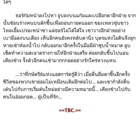
ใดๆ
ธอร์ก้มหน้าลงไปหา จูบลงบนแก้มและเปลือกตาอีกฝ่าย จาก
นั้นช้อนร่างคนบนตักขึ้นเพื่อถอนกายตนออก ของเหลวขุ่นขาว
ไหลเยิ้มเปรอะหน้าขา แต่ธอร์ไม่ได้ใส่ใจ เขาวางอีกฝ่ายอย่าง
เบามือลงบนเตียง เห็นอีกคนยังคงหลับตานิ่ง บุตรแห่งโอดินจึงลุก
หายเข้าห้องน้ำไป กลับออกมาอีกครั้งในมือมีผ้าชุบน้ำหมาด ลูบ
เช็ดทำความสะอาดร่างกายให้อีกฝ่ายเสร็จ ค่อยกลับขึ้นไปนอน
เคียงข้าง รั้งตัวอีกคนเข้ามากกกอดอย่างรักใคร่หวงแหน
...ว่าที่กษัตริย์แห่งแอสการ์ดรู้ดีว่า เมื่อตื่นลืมตาขึ้นอีกครั้ง
ชีวิตของพวกเขาย่อมไม่เหมือนเดิมอีกต่อไป... และเขากำลังตื่น
เต้นไปกับการเริ่มต้นใหม่อย่างมีความหมายนี้... เคียงข้างไปกับ
คนในอ้อมกอด... ผู้เป็นที่รัก...
==TBC.==