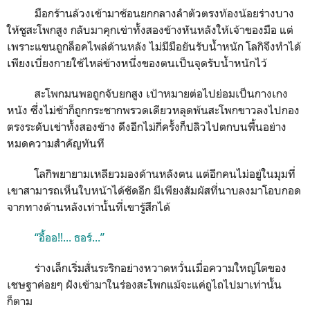
มือกร้านล้วงเข้ามาช้อนยกกลางลำตัวตรงท้องน้อยร่างบาง
ให้ชูสะโพกสูง กลับมาคุกเข่าทั้งสองข้างหันหลังให้เจ้าของมือ แต่
เพราะแขนถูกล็อคไพล่ด้านหลัง ไม่มีมือยันรับน้ำหนัก โลกิจึงทำได้
เพียงเบี่ยงกายใช้ไหล่ข้างหนึ่งของตนเป็นจุดรับน้ำหนักไว้
สะโพกมนพอถูกจับยกสูง เป้าหมายต่อไปย่อมเป็นกางเกง
หนัง ซึ่งไม่ช้าก็ถูกกระชากพรวดเดียวหลุดพ้นสะโพกขาวลงไปกอง
ตรงระดับเข่าทั้งสองข้าง ดึงอีกไม่กี่ครั้งก็ปลิวไปตกบนพื้นอย่าง
หมดความสำคัญทันที
โลกิพยายามเหลียวมองด้านหลังตน แต่อีกคนไม่อยู่ในมุมที่
เขาสามารถเห็นใบหน้าได้ชัดอีก มีเพียงสัมผัสที่นาบลงมาโอบกอด
จากทางด้านหลังเท่านั้นที่เขารู้สึกได้
“อื้ออ!!... ธอร์...”
ร่างเล็กเริ่มสั่นระริกอย่างหวาดหวั่นเมื่อความใหญ่โตของ
เชษฐาค่อยๆ ฝังเข้ามาในร่องสะโพกแม้จะแค่ถูไถไปมาเท่านั้น
ก็ตาม