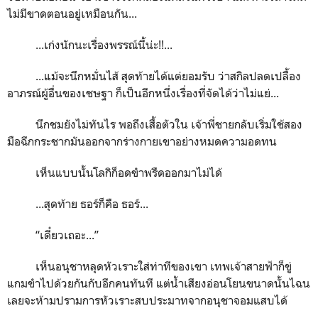
ไม่มีขาดตอนอยู่เหมือนกัน...
...เก่งนักนะเรื่องพรรณ์นี้น่ะ!!...
...แม้จะนึกหมั่นไส้ สุดท้ายได้แต่ยอมรับ ว่าสกิลปลดเปลื้อง
อาภรณ์ผู้อื่นของเชษฐา ก็เป็นอีกหนึ่งเรื่องที่จัดได้ว่าไม่แย่...
นึกชมยังไม่ทันไร พอถึงเสื้อตัวใน เจ้าพี่ชายกลับเริ่มใช้สอง
มือฉีกกระชากมันออกจากร่างกายเขาอย่างหมดความอดทน
เห็นแบบนั้นโลกิก็อดขำพรืดออกมาไม่ได้
...สุดท้าย ธอร์ก็คือ ธอร์...
“เดี๋ยวเถอะ...”
เห็นอนุชาหลุดหัวเราะใส่ท่าทีของเขา เทพเจ้าสายฟ้าก็ขู่
แกมขำไปด้วยกันกับอีกคนทันที แต่น้ำเสียงอ่อนโยนขนาดนั้นไฉน
เลยจะห้ามปรามการหัวเราะสบประมาทจากอนุชาจอมแสบได้