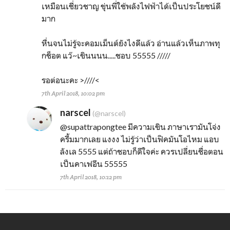
เหมือนเชี่ยวชาญ ขุ่นพี่ใช้พลังไฟฟ้าได้เป็นประโยชน์ดี
มาก
หื่นจนไม่รู้จะคอมเม็นต์ยังไงดีแล้ว อ่านแล้วเห็นภาพทุ
กช็อต แว๊~เขินนนน.....ชอบ 55555 /////
รอต่อนะคะ >////<
7th April 2018, 10:02 pm
narscel
(@narscel)
@supattrapongtee
มีความเขิน ภาษาเรามันโจ่ง
ครึ้มมากเลย แงงง ไม่รู้ว่าเป็นฟิคมันโอไหม แอบ
ลังเล 5555 แต่ถ้าชอบก็ดีใจค่ะ ควรเปลี่ยนชื่อตอน
เป็นคาเฟอีน 55555
7th April 2018, 10:12 pm