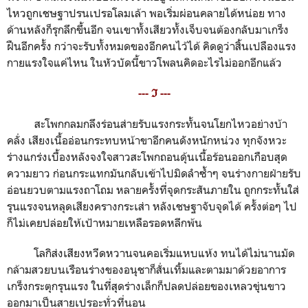
ไหวถูกเชษฐาปรนเปรอโลมเล้า พอเริ่มผ่อนคลายได้หน่อย ทาง
ด้านหลังก็รุกลึกขึ้นอีก จนเขาทั้งเสียวทั้งเจ็บจนต้องกลับมาเกร็ง
ฝืนอีกครั้ง กว่าจะรับทั้งหมดของอีกคนไว้ได้ คิดดูว่าสิ้นเปลืองแรง
กายแรงใจแค่ไหน ในหัวบัดนี้ขาวโพลนคิดอะไรไม่ออกอีกแล้ว
--- ℑ ---
สะโพกกลมกลึงร่อนส่ายรับแรงกระทั้นจนโยกไหวอย่างบ้า
คลั่ง เสียงเนื้ออ่อนกระทบหน้าขาอีกคนดังหนักหน่วง ทุกจังหวะ
ร่างแกร่งเบื้องหลังจงใจสาวสะโพกถอนดุ้นเนื้อร้อนออกเกือบสุด
ความยาว ก่อนกระแทกมันกลับเข้าไปมิดลำซ้ำๆ จนร่างกายฝ่ายรับ
อ่อนยวบตามแรงถาโถม หลายครั้งที่จุดกระสันภายใน ถูกกระทั้นใส่
รุนแรงจนหลุดเสียงครางกระเส่า หลังเชษฐาจับจุดได้ ครั้งต่อๆ ไป
ก็ไม่เคยปล่อยให้เป้าหมายเหลือรอดหลีกพ้น
โลกิส่งเสียงหวีดหวานจนคอเริ่มแหบแห้ง ทนได้ไม่นานมัด
กล้ามสวยบนเรือนร่างของอนุชาก็สั่นเทิ้มและตามมาด้วยอาการ
เกร็งกระตุกรุนแรง ในที่สุดร่างเล็กก็ปลดปล่อยของเหลวขุ่นขาว
ออกมาเป็นสายเปรอะทั่วที่นอน