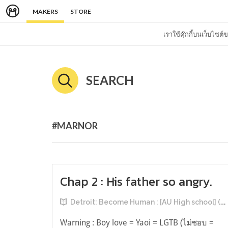
MAKERS
STORE
เราใช้คุ๊กกี้บนเว็บไซ
SEARCH
#MARNOR
Chap 2 : His father so angry.
Detroit: Become Human : [AU High school] (MarNor) Connor is so cute and he is mine.
Warning : Boy love = Yaoi = LGTB (ไม่ชอบ =