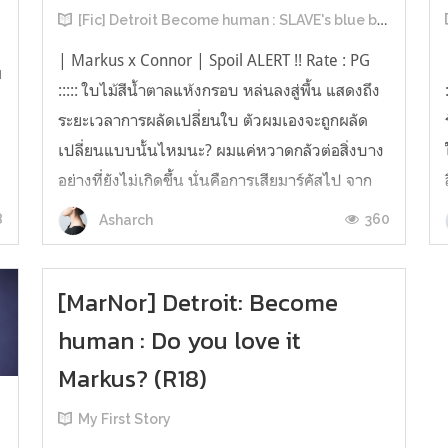
[Fic] Detroit Become human : SLAVE's blue blood
| Markus x Connor | Spoil ALERT !! Rate : PG
ม
::::: ใบไม้สีน้ำตาลแห้งกรอบ หล่นลงสู่พื้น แสดงถึง
ระยะเวลาการผลัดเปลี่ยนใบ ตัวผมเองจะถูกผลัด
เปลี่ยนแบบนั้นไหมนะ? ผมแค่หวาดกลัวต่อสิ่งบาง
อย่างที่ยังไม่เกิดขึ้น นั่นคือการเสียมาร์คัสไป จาก
การประเมินคร่าวๆของผมได้ผลออกมาว่า ไม่
8
360
Asharch
สามารถคาดคะเนเรื่องของอนาคตได...
[MarNor] Detroit: Become
human : Do you love it
Markus? (R18)
My First Story