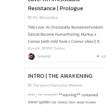
Resistance | Prologue
FIC: RK200x800
Title:Love: An Irresistable ResistanceFandom:
Detroit Become HumanPairing: Markus x
Connor (with mild Hank x Connor vibes?) ft.
Kamski, RK900 Twitter
Hashtag:#LAIRfic(คอมเมนท์และสกรีมโวยวาย
43
horamiji
ผลลัพธ์การเลือกของคุณได้ที่นี่—)Warning: สปอยล
ตอนจบของเกมหลายแบบ ผู้ลงทุนควรศึกษาความ
INTRO | THE AWAKENING
เสี่ย— __________________...
The end of that pistol #Marnor
ᴵᴺᵀᴿᴼ ; ᵀᴴᴱ ᴬᵂᴬᴷᴱᴺᴵᴺᴳ **warning** contained
minor spoiler ᴛʜᴇ ᴛʜɪɴɢꜱ ᴛʜᴀᴛ ᴍᴀᴅᴇ ʜᴜᴍᴀɴ