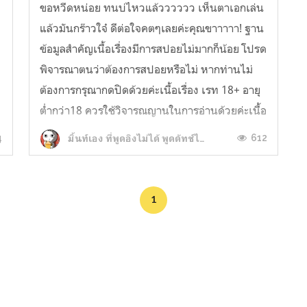
ขอหวีดหน่อย ทนบ่ไหวแล้วววววว เห็นตาเอกเล่น
แล้วมันกร๊าวใจ๋ ดีต่อใจคตๆเลยค่ะคุณขาาาาา! ฐาน
ข้อมูลสำคัญเนื้อเรื่องมีการสปอยไม่มากก็น้อย โปรด
พิจารณาตนว่าต้องการสปอยหรือไม่ หากท่านไม่
ต้องการกรุณากดปิดด้วยค่ะเนื้อเรื่อง เรท 18+ อายุ
ต่ำกว่า18 ควรใช้วิจารณญานในการอ่านด้วยค่ะเนื้อ
เรื่องอาจจะบิดเบือนเล็กน้อยเพ...
ก
4
612
มิ้นท์เอง ที่พูดอิงไม่ได้ พูดดัทช์ไม่คล่องอ่ะ
1