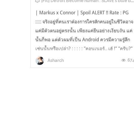
[Fic] Detroit Become human : SLAVE's blue blood
| Markus x Connor | Spoil ALERT !! Rate : PG
::::: จริงอยู่ที่คนเราต้องการใครสักคนอยู่ในชีวิตอาจ
แค่มีตัวตนอยู่ตรงนั้น เพียงแค่ยืนอย่างเงียบงัน แค่
นั้นก็พอ แต่ตัวผมที่เป็น Android ควรมีความรู้สึก
เช่นนั้นหรือเปล่า? : : : : : "คอนเนอร์.. เฮ้ !" "ครับ?"
ผมปรับโฟกัสไปที่ชายวัยกลางคนตรงหน้า หลังจา
67
Asharch
ท...