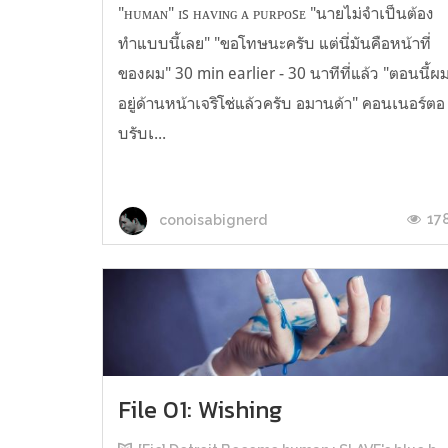
"ʜᴜᴍᴀɴ" ɪꜱ ʜᴀᴠɪɴɢ ᴀ ᴘᴜʀᴘᴏꜱᴇ "นายไม่จำเป็นต้อง
ทำแบบนี้เลย" "ขอโทษนะครับ แต่นี่มันคือหน้าที่
ของผม" 30 min earlier - 30 นาทีที่แล้ว "ตอนนี้ผ
อยู่ด้านหน้าเจริโช่แล้วครับ อมานด้า" คอนเนอร์ตอ
บรับเ...
17
conoisabignerd
File 01: Wishing