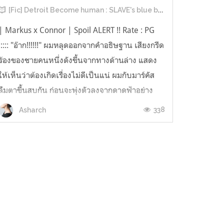
[Fic] Detroit Become human : SLAVE's blue blood
| Markus x Connor | Spoil ALERT !! Rate : PG
::::: "อ๊าก!!!!!!" ผมหลุดออกจากคำอธิษฐาน เสียงกรีด
ร้องของชายคนหนึ่งดังขึ้นจากทางด้านล่าง แสดง
ให้เห็นว่าต้องเกิดเรื่องไม่ดีเป็นแน่ ผมกับมาร์คัส
ลืมตาขึ้นสบกัน ก่อนจะพุ่งตัวลงจากดาดฟ้าอย่าง
เงียบงัน เพราะผมยังไม่ได้เปลี่ยนเป็นชุดลำลอง
338
Asharch
ทำให้ผมมีปืนพกต...