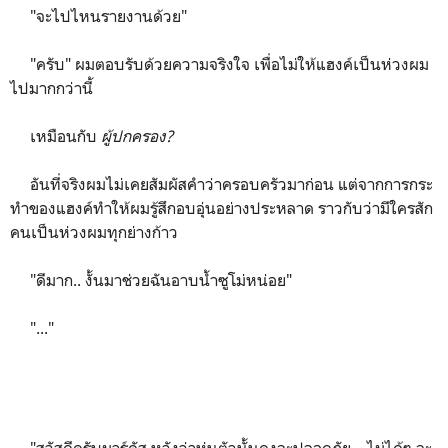
"จะไปไหนรายงานด้วย"
"ครับ" ผมตอบรับด้วยความจริงใจ เพื่อไม่ให้แฮงค์เป็นห่วงผม
ไปมากกว่านี้
เหมือนกับ
ผู้ปกครอง?
อันที่จริงผมไม่เคยสัมผัสคำว่าครอบครัวมาก่อน แต่จากการกระ
ทำของแฮงค์ทำให้ผมรู้สึกอบอุ่นอย่างประหลาด ราวกับว่ามีใครสัก
คนเป็นห่วงผมทุกย่างก้าว
"ดีมาก.. งั้นมาช่วยฉันอาบน้ำซูโม่หน่อย"
"..."
"สวัสดีครับมาร์คัส หวังว่าหุ่นตัวนั้นคงจะปลอดภัย... ไม่ได้ๆ จะ