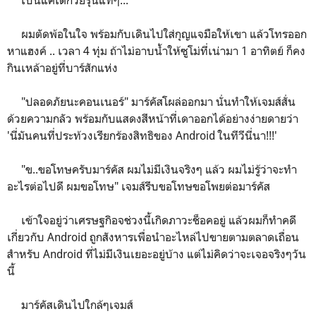
ผมตัดพ้อในใจ พร้อมกับเดินไปใส่กุญแจมือให้เขา แล้วโทรออก
หาแฮงค์ .. เวลา 4 ทุ่ม ถ้าไม่อาบน้ำให้ซูโม่ที่เน่ามา 1 อาทิตย์ ก็คง
กินเหล้าอยู่ที่บาร์สักแห่ง
"ปลอดภัยนะคอนเนอร์" มาร์คัสโผล่ออกมา นั่นทำให้เจมส์สั่น
ด้วยความกลัว พร้อมกับแสดงสีหน้าที่เดาออกได้อย่างง่ายดายว่า
'นี่มันคนที่ประท้วงเรียกร้องสิทธิของ Android ในทีวีนี่นา!!!'
"ข..ขอโทษครับมาร์คัส ผมไม่มีเงินจริงๆ แล้ว ผมไม่รู้ว่าจะทำ
อะไรต่อไปดี ผมขอโทษ" เจมส์รีบขอโทษขอโพยต่อมาร์คัส
เข้าใจอยู่ว่าเศรษฐกิอจช่วงนี้เกิดภาวะช็อคอยู่ แล้วผมก็ทำคดี
เกี่ยวกับ Android ถูกสังหารเพื่อนำอะไหล่ไปขายตามตลาดเถื่อน
สำหรับ Android ที่ไม่มีเงินเยอะอยู่บ้าง แต่ไม่คิดว่าจะเจอจริงๆวัน
นี้
มาร์คัสเดินไปใกล้ๆเจมส์