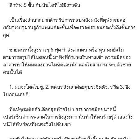
ตึกร้าง 5 ชั้น กับบันไดที่ไม่มีราวจับ
เป็นเรื่องลำบากมากสำหรับการหลบหลังผนังที่ผุพัง ผมคอ
ยก้มๆเงยๆผ่านรูกำแพงแต่ละชั้นเพื่อตรวจตรา จนกระทั่งถึงชั้นล่าง
สุด
ชายคนหนึ่งสูงราวๆ 6 ฟุต กำลังลากคน หรือ หุ่น ผมยังไม่
สามารถสรุปได้ในตอนนีี้ มาพิงที่กำแพงริมทางเข้า ความมืดของ
อาคารทำให้ผมมองภาพไม่ชัดเจนนัก และไม่สามารถระบุตัวชาย
คนนั้นได้
1. ผมจะโผล่ไปขู่, 2. หลบหลังเสาค่อยๆประชิดตัว, หรือ 3. ยิง
ไปก่อนเลยดี
ที่แน่ๆผมตัดตัวเลือกสุดท้ายไป บรรยากาศมืดขนาดนี้
เปอร์เซ็นต์การพลาดในการยิงสูงมาก นั่นทำให้คนร้ายรู้ตัวและวิ่ง
หนีได้ทันก่อนที่ผมจะวิ่งไปจับเขา
ผมหันไปมองมาร์คัส เขาไม่มีอาวุธใดๆทั้งสิ้นอยู่กับตัว ผมไม่