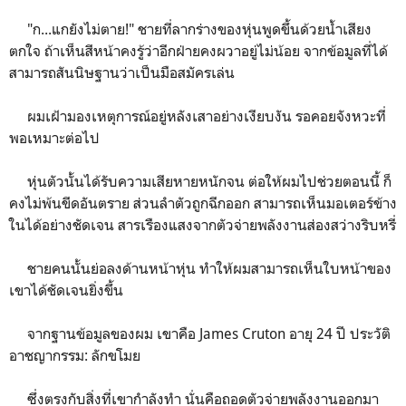
"ก...แกยังไม่ตาย!" ชายที่ลากร่างของหุ่นพูดขึ้นด้วยน้ำเสียง
ตกใจ ถ้าเห็นสีหน้าคงรู้ว่าอีกฝ่ายคงผวาอยู่ไม่น้อย จากข้อมูลที่ได้
สามารถสันนิษฐานว่าเป็นมือสมัครเล่น
ผมเฝ้ามองเหตุการณ์อยู่หลังเสาอย่างเงียบงัน รอคอยจังหวะที่
พอเหมาะต่อไป
หุ่นตัวนั้นได้รับความเสียหายหนักจน ต่อให้ผมไปช่วยตอนนี้ ก็
คงไม่พ้นขีดอันตราย ส่วนลำตัวถูกฉีกออก สามารถเห็นมอเตอร์ข้าง
ในได้อย่างชัดเจน สารเรืองแสงจากตัวจ่ายพลังงานส่องสว่างริบหรี่
ชายคนนั้นย่อลงด้านหน้าหุ่น ทำให้ผมสามารถเห็นใบหน้าของ
เขาได้ชัดเจนยิ่งขึ้น
จากฐานข้อมูลของผม เขาคือ James Cruton อายุ 24 ปี ประวัติ
อาชญากรรม: ลักขโมย
ซึ่งตรงกับสิ่งที่เขากำลังทำ นั่นคือถอดตัวจ่ายพลังงานออกมา