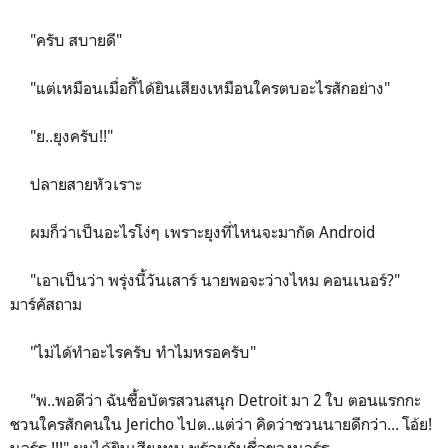
"ครับ สบายดี"
"แต่เหมือนเมื่อกี้ได้ยินเสียงเหมือนใครตบอะไรสักอย่าง"
"ย..ยุงครับ!!"
ปลายสายหัวเราะ
ผมก็ว่าเป็นอะไรโง่ๆ เพราะยุงที่ไหนจะมากัด Android
"เอาเป็นว่า พรุ่งนี้วันเสาร์ นายพอจะว่างไหม คอนเนอร์?"
มาร์คัสถาม
"ไม่ได้ทำอะไรครับ ทำไมหรอครับ"
"พ..พอดีว่า ฉันซื้อบัตรสวนสนุก Detroit มา 2 ใบ ตอนแรกกะ
ชวนใครสักคนใน Jericho ไปต..แต่ว่า คิดว่าชวนนายดีกว่า... โอ้ย!
นอร์ธ !!!" ผมได้ยินเสียงทุบ พร้อมกับชื่อของนอร์ธ