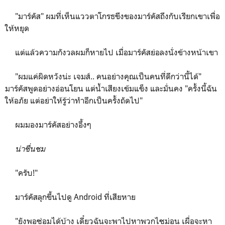
"มาร์คัส" ผมที่เห็นแววตาโกรธขึงของมาร์คัสถึงกับเรียกเขาเพื่อ
ให้หยุด
แต่แล้วความกังวลผมก็หายไป เมื่อมาร์คัสย่อลงนั่งข้างหน้าเขา
"ผมแค่ผิดหวังน่ะ เจมส์.. คนอย่างคุณเป็นคนที่ดีกว่านี้ได้"
มาร์คัสพูดอย่างอ่อนโยน แต่น้ำเสียงเข้มแข็ง และมั่นคง "ครั้งนี้ฉัน
ให้อภัย แต่อย่าให้รู้ว่าทำอีกเป็นครั้งถัดไป"
ผมมองมาร์คัสอย่างอึ้งๆ
น่าชื่นชม
"ครับ!"
มาร์คัสลุกขึ้นไปดู Android ที่เสียหาย
"ยังพอซ่อมได้บ้าง เดี๋ยวฉันจะพาไปหาพวกไซม่อน เผื่อจะหา