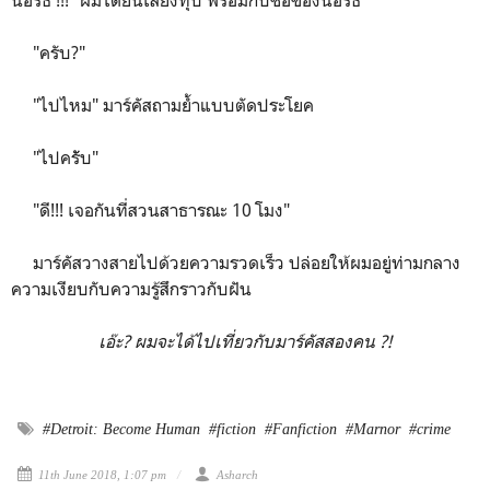
"ครับ?"
"ไปไหม" มาร์คัสถามย้ำแบบตัดประโยค
"ไปครัับ"
"ดี!!! เจอกันที่สวนสาธารณะ 10 โมง"
มาร์คัสวางสายไปด้วยความรวดเร็ว ปล่อยให้ผมอยู่ท่ามกลาง
ความเงียบกับความรู้สึกราวกับฝัน
เอ๊ะ? ผมจะได้ไปเที่ยวกับมาร์คัสสองคน ?!
#Detroit: Become Human
#fiction
#Fanfiction
#Marnor
#crime
11th June 2018, 1:07 pm
Asharch