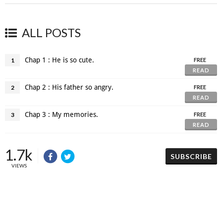
ALL POSTS
Chap 1 : He is so cute.
1
FREE
READ
Chap 2 : His father so angry.
2
FREE
READ
Chap 3 : My memories.
3
FREE
READ
1.7k
SUBSCRIBE
VIEWS