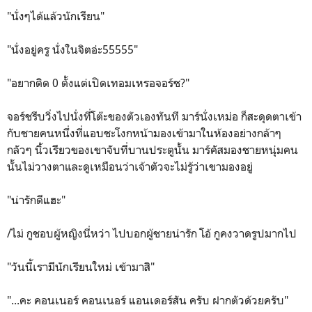
"นั่งๆได้แล้วนักเรียน"
"นั่งอยู่ครู นั่งในจิตอ่ะ55555"
"อยากติด 0 ตั้งแต่เปิดเทอมเหรอจอร์ช?"
จอร์ชรีบวิ่งไปนั่งที่โต๊ะของตัวเองทันที มาร์นั่งเหม่อ ก็สะดุดตาเข้า
กับชายคนหนึ่งที่แอบชะโงกหน้ามองเข้ามาในห้องอย่างกล้าๆ
กลัวๆ นิ้วเรียวของเขาจับที่บานประตูนั้น มาร์คัสมองชายหนุ่มคน
นั้นไม่วางตาและดูเหมือนว่าเจ้าตัวจะไม่รู้ว่าเขามองอยู่
"น่ารักดีแฮะ"
/ไม่ กูชอบผู้หญิงนี่หว่า ไปบอกผู้ชายน่ารัก โอ้ กูคงวาดรูปมากไป
"วันนี้เรามีนักเรียนใหม่ เข้ามาสิ"
"...คะ คอนเนอร์ คอนเนอร์ แอนเดอร์สัน ครับ ฝากตัวด้วยครับ"