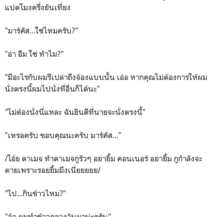
แปดโมงครึ่งยันเที่ยง
"มาร์คัส...ใช่ไหมครับ?"
"อ่า อืม ใช่ ทำไม?"
"มีอะไรกับผมรึเปล่าถึงจ้องแบบนั้น เอ่อ หากคุณไม่ต้องการให้ผม
นั่งตรงนี้ผมไปนั่งที่อื่นก็ได้นะ"
"ไม่ต้องนั่งนี่แหละ ฉันยินดีที่นายจะนั่งตรงนี้"
"เหรอครับ ขอบคุณนะครับ มาร์คัส..."
/โอ้ย ดาเมจ ทำดาเมจกูรัวๆ อย่ายิ้ม คอนเนอร์ อย่ายิ้ม กูกำลังจะ
ตายเพราะรอยยิ้มมึงเนี่ยยยยย/
"ไป...กินข้าวไหม?"
"อ้อ ผมทำข้าวกลางวันมาน่ะครับ"