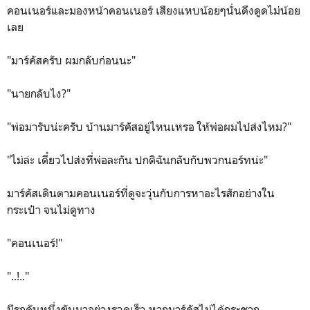
คอนเนอร์และมองหน้าคอนเนอร์ เสียงแหบน้อยๆนั่นดึงดูดไม่น้อย
เลย
"มาร์คัสครับ ผมกลับก่อนนะ"
"นายกลับไง?"
"พ่อมารับน่ะครับ บ้านมาร์คัสอยู่ไหนเหรอ ให้พ่อผมไปส่งไหม?"
"ไม่ล่ะ เดี๋ยวไปส่งที่พ่อละกัน ปกติฉันกลับกับพวกนอร์ทน่ะ"
มาร์คัสเดินตามคอนเนอร์ที่ดูจะวุ่นกับการหาอะไรสักอย่างใน
กระเป๋า จนไม่ดูทาง
"คอนเนอร์!"
"..!.."
มีรถคันหนึ่งขับมาอย่างรวดเร็ว หากมาร์คัสไม่ได้กระชาก