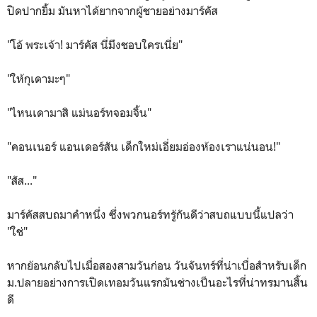
ปิดปากยิ้ม มันหาได้ยากจากผู้ชายอย่างมาร์คัส
"โอ้ พระเจ้า! มาร์คัส นี่มึงชอบใครเนี่ย"
"ให้กุเดามะๆ"
"ไหนเดามาสิ แม่นอร์ทจอมจิ้น"
"คอนเนอร์ แอนเดอร์สัน เด็กใหม่เอี่ยมอ่องห้องเราแน่นอน!"
"สัส..."
มาร์คัสสบถมาคำหนึ่ง ซึ่งพวกนอร์ทรู้กันดีว่าสบถแบบนี้แปลว่า
"ใช่"
หากย้อนกลับไปเมื่อสองสามวันก่อน วันจันทร์ที่น่าเบื่อสำหรับเด็ก
ม.ปลายอย่างการเปิดเทอมวันแรกมันช่างเป็นอะไรที่น่าทรมานสิ้น
ดี