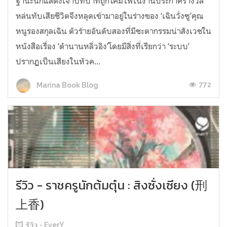
ฐานะนักแสดงเจ้าบทบาทถูกโคมไฟในงานประกาศรางวัล
หล่นทับเสียชีวิตจึงหลุดเข้ามาอยู่ในร่างของ ‘เฉินวั่งซู’คุณ
หนูรองสกุลเฉิน ตัวร้ายอันดับสองที่มีชะตากรรมน่าสังเวชใน
หนังสือเรื่อง ‘ตำนานหลิ่วอิง’โดยมีสิ่งที่เรียกว่า ‘ระบบ’
ปรากฏเป็นเสียงในหัวค...
772
Marina Book Blog
รีวิว - ราชครูนักต้มตุ๋น : สิงซั่งเซียง (刑
上香)
รีวิว - EverY