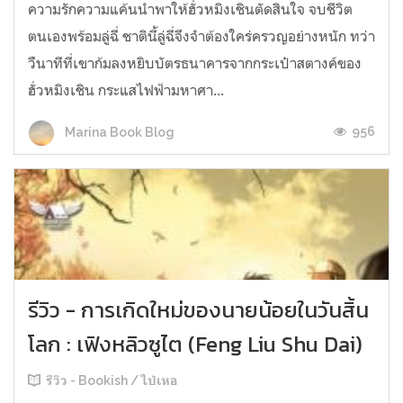
ความรักความแค้นนำพาให้ฮั่วหมิงเชินตัดสินใจ จบชีวิต
ตนเองพร้อมลู่ฉี่ ชาตินี้ลู่ฉี่จึงจำต้องใคร่ครวญอย่างหนัก ทว่า
วืนาทีที่เขาก้มลงหยิบบัตรธนาคารจากกระเป๋าสตางค์ของ
ฮั่วหมิงเชิน กระแสไฟฟ้ามหาศา...
956
Marina Book Blog
รีวิว - การเกิดใหม่ของนายน้อยในวันสิ้น
โลก : เฟิงหลิวซูไต (Feng Liu Shu Dai)
รีวิว - Bookish / ไป่เหอ