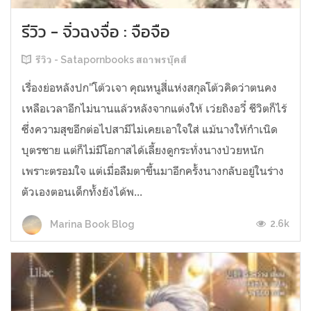
รีวิว - จิ่วฉงจื่อ : จือจือ
รีวิว - Satapornbooks สถาพรบุ๊คส์
เรื่องย่อหลังปก"โต้วเจา คุณหนูสี่แห่งสกุลโต้วคิดว่าตนคง
เหลือเวลาอีกไม่นานแล้วหลังจากแต่งให้ เว่ยถิงอวี๋ ชีวิตก็ไร้
ซึ่งความสุขอีกต่อไปสามีไม่เคยเอาใจใส่ แม้นางให้กำเนิด
บุตรชาย แต่ก็ไม่มีโอกาสได้เลี้ยงดูกระทั่งนางป่วยหนัก
เพราะตรอมใจ แต่เมื่อลืมตาขึ้นมาอีกครั้งนางกลับอยู่ในร่าง
ตัวเองตอนเด็กทั้งยังได้พ...
2.6k
Marina Book Blog