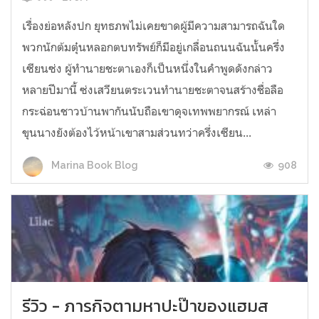
เรื่องย่อหลังปก ยุทธภพไม่เคยขาดผู้มีความสามารถฉันใด
พวกนักต้มตุ๋นหลอกตบทรัพย์ก็มีอยู่เกลื่อนถนนฉันนั้นครึ่ง
เซียนซ่ง ผู้ทำนายชะตาเองก็เป็นหนึ่งในคำพูดดังกล่าว
หลายปีมานี้ ซ่งเสวียนตระเวนทำนายชะตาจนสร้างชื่อลือ
กระฉ่อนชาวบ้านพากันนับถือเขาดุจเทพพยากรณ์ เหล่า
ขุนนางยังต้องไว้หน้าเขาสามส่วนทว่าครึ่งเซียน...
908
Marina Book Blog
รีวิว - ภารกิจตามหาปะป๊าของแฮมส