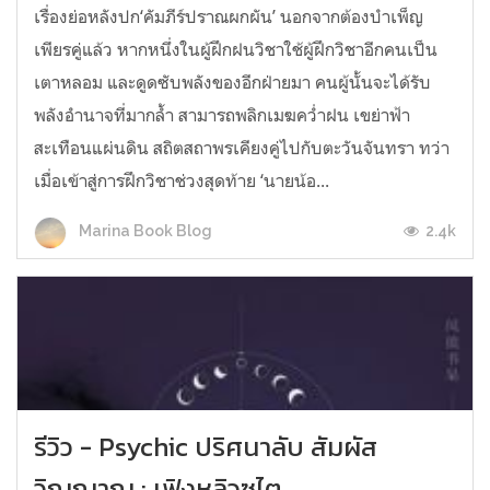
เรื่องย่อหลังปก‘คัมภีร์ปราณผกผัน’ นอกจากต้องบำเพ็ญ
เพียรคู่แล้ว หากหนึ่งในผู้ฝึกฝนวิชาใช้ผู้ฝึกวิชาอีกคนเป็น
เตาหลอม และดูดซับพลังของอีกฝ่ายมา คนผู้นั้นจะได้รับ
พลังอำนาจที่มากล้ำ สามารถพลิกเมฆคว่ำฝน เขย่าฟ้า
สะเทือนแผ่นดิน สถิตสถาพรเคียงคู่ไปกับตะวันจันทรา ทว่า
เมื่อเข้าสู่การฝึกวิชาช่วงสุดท้าย ‘นายน้อ...
2.4k
Marina Book Blog
รีวิว - Psychic ปริศนาลับ สัมผัส
วิญญาณ : เฟิงหลิวซูไต