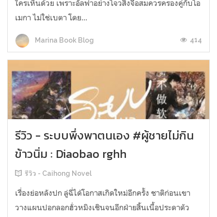
ใครเห็นด้วย เพราะอัลฟาอย่างโจวสิงจือสมควรครองคู่กับโอ
เมกา ไม่ใช่เบตา โดย...
414
Marina Book Blog
รีวิว - ระบบพึ่งพาตนเอง #ผู้ชายไม่กิน
ข้าวนิ่ม : Diaobao rghh
รีวิว - Caihong Novel
เรื่องย่อหลังปก ลู่ฉี่ได้โอกาสเกิดใหม่อีกครั้ง ชาติก่อนเขา
วางแผนปอกลอกฮั่วหมิงเชินจนอีกฝ่ายสิ้นเนื้อประดาตัว