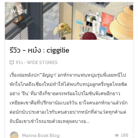
รีวิว - หม๋ง : ciggilie
รีวิว - WIDE STORIES
เรื่องย่อหลังปก"‘อัญญา’ อกหักจากแฟนหนุ่มรุ่นพี่เลยหนีไป
พักใจไกลถึงเชียงใหม่ทำให้ได้พบกับหนุ่มลูกครึ่งพูดไทยชัด
อย่าง ‘จีน’ ที่มาถึงก็ขายตรงพร้อมโปรโมชันพิเศษอีกยาว
เหยียดเขาคือที่ปรึกษานัมเบอร์วัน ยาใจคนอกหักมาแล้วนัก
ต่อนักนับประสาอะไรกับคนสวยปากหนักที่ด่าแว้ดทุกคำแต่
จับมือเขาเข้าโรงแรมด้วยเหตุผลบางอ...
186
Marina Book Blog