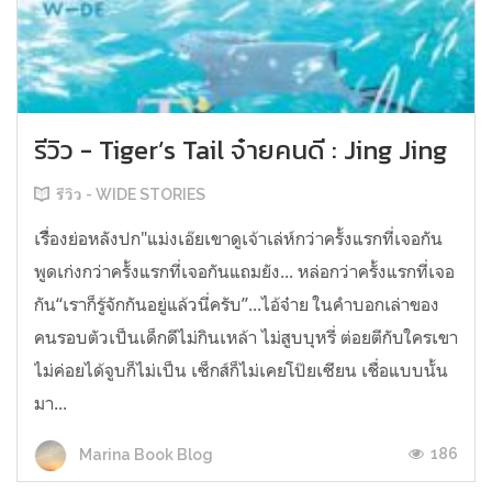
รีวิว - Tiger’s Tail จ๋ายคนดี : Jing Jing
รีวิว - WIDE STORIES
เรืื่องย่อหลังปก"แม่งเอ๊ยเขาดูเจ้าเล่ห์กว่าครั้งแรกที่เจอกัน
พูดเก่งกว่าครั้งแรกที่เจอกันแถมยัง... หล่อกว่าครั้งแรกที่เจอ
กัน“เราก็รู้จักกันอยู่แล้วนี่ครับ”...ไอ้จ๋าย ในคำบอกเล่าของ
คนรอบตัวเป็นเด็กดีไม่กินเหล้า ไม่สูบบุหรี่ ต่อยตีกับใครเขา
ไม่ค่อยได้จูบก็ไม่เป็น เซ็กส์ก็ไม่เคยโป๊ยเซียน เชื่อแบบนั้น
มา...
186
Marina Book Blog