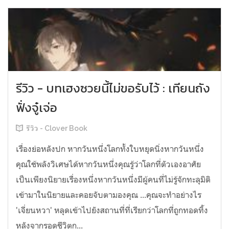
รีวิว - บทเฮงซวยนี้ไม่ขอรับไว้ : เทียนถัง
ฟั่งจู๋เจ่อ
รีวิว - Clover Book
เรื่องย่อหลังปก หากวันหนึ่งโลกทั้งใบหยุดนิ่งหากวันหนึ่ง
คุณใช้พลังวิเศษได้หากวันหนึ่งคุณรู้ว่าโลกที่ตัวเองอาศัย
เป็นเพียงนิยายเรื่องหนึ่งหากวันหนึ่งมีผู้คนที่ไม่รู้จักทะลุมิติ
เข้ามาในนิยายและคอยจับตามองคุณ ...คุณจะทำอย่างไร
'เจี่ยนหวา' หลุดเข้าไปยังสถานที่ที่เรียกว่าโลกที่ถูกทอดทิ้ง
หลังจากรอดชีวิตก...