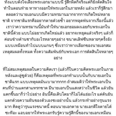
ทั้งแบบตั้งใจเลี้ยงพระเอกมาแบบนี้ รู้สึกผิดก็จริงแต่ก็ยังตัดสินใจ
ทำในตอนท้าย หาทางออกให้พระเอกในภายหลัง แล้วเราก็รู้สึกมา
ตลอดว่านายเอกแบบมีความทรมานมากจากการเกิดใหม่หลาย
ชาติ จากชาติแรกคืออยากตายด้วยซ้ำ อยากหลุดพ้นจากเรื่องนี้แล้ว
เราว่าความทรมานนี้มันทำให้นายเอกยอมลงเอยกับพระเอกใน
ชาตินี้ด้วย แบบไม่อยากเกิดใหม่แล้ว อยากจะหยุดแล้วจริงๆ แล้วก็
ค่อนข้างด้านชากับอะไรหลายๆอย่าง ขนาดเลิฟซีนหลายๆครั้งยัง
แบบเหมือนทำไปแบบแกนๆ ซึ่งเราว่าทางเลือกของนายเอกสม
เหตุสมผลทั้งหมด ทั้งความสัมพันธ์กับพระเอก การตัดสินใจหลายๆ
อย่าง
ที่ไม่สมเหตุสมผลในความคิดเรา (แล้วก็ในความคิดพระเอกในภาย
หลังและลู่ซูด้วย) ก็คือเหตุผลที่พระเอกทำแบบนั้นกับนายเอกใน
ชาติแรก แบบเหตุผลมันเบามากกกก ถ้าสมมติว่าให้พระเอกเป็น
คนที่บ้านแตกสาแหรกขาด มีนายเอกเป็นแสงสว่างในชีวิต แล้วยัน
แตกขึ้นมาก็ว่าไปอย่าง อันนี้คือเติบโตมาก็ไม่ได้แย่อะไร แต่ดันยัน
แตกด้วยความฝันของตัวเองซะอย่างนั้น แล้วกระทำอย่างรุนแรง
มาก คิดดูว่ารุนแรงขนาดนี้ ตอนนายเอกตาย นายเอกดีใจตายได้
ซะทีอะ แอบอยากให้พระเอกรับรู้ความรู้สึกนี้ของนายเอกเหมือน