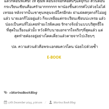
แล้วก็ตอนพิเศษ! โห คุณพี่ ตอนจิ้งจอกคือสั้นๆแต่จุกนะ ส่วนตอน
กระเรียนเซียนคือเศร้ามากกกกกก พาน้องขึ้นสวรรค์ไปด้วยไม่ได้
เหรออ หลังจากนั้นเขาคุนหลุนจะมีใครอีกล่ะ ฝาแฝดสกุลกงก็ไม่อยู่
แล้ว นายเอกก็ไม่อยู่แล้ว ก็จะเหลือแต่กระเรียนเซียนน่ะเหรอ แล้ว
น้องเป็นคนที่ไม่เคยทำอะไรผิดเลย รักจางจิงมั่วแบบบริสุทธิ์ใจ
ที่สุดในเรื่องแล้วมั้ง หวังดีกับนายเอกจากใจจริงๆที่สุดแล้ว แต่
สุดท้ายต้องอยู่อย่างโดดเดี่ยวแล้วตายจากไปเงียบๆ
ปล. ความส่วนตัวคือพระเอกสมควรโดน น้อยไปด้วยซ้ำ
E-BOOK
#MarinaBookBlog
17th December 2025, 3:00 am
Marina Book Blog