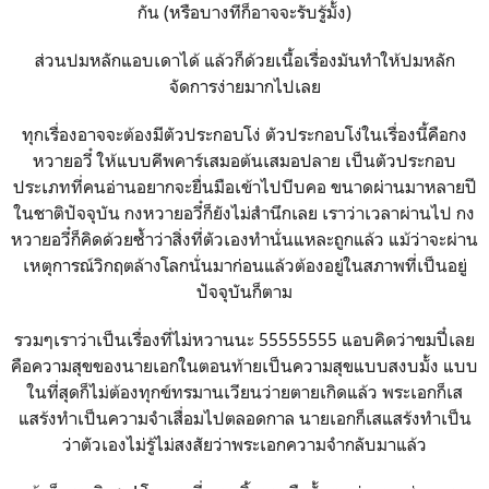
กัน (หรือบางทีก็อาจจะรับรู้มั้ง)
ส่วนปมหลักแอบเดาได้ แล้วก็ด้วยเนื้อเรื่องมันทำให้ปมหลัก
จัดการง่ายมากไปเลย
ทุกเรื่องอาจจะต้องมีตัวประกอบโง่ ตัวประกอบโง่ในเรื่องนี้คือกง
หวายอวี๋ ให้แบบคีพคาร์เสมอต้นเสมอปลาย เป็นตัวประกอบ
ประเภทที่คนอ่านอยากจะยื่นมือเข้าไปบีบคอ ขนาดผ่านมาหลายปี
ในชาติปัจจุบัน กงหวายอวี๋ก็ยังไม่สำนึกเลย เราว่าเวลาผ่านไป กง
หวายอวี๋ก็คิดด้วยซ้ำว่าสิ่งที่ตัวเองทำนั่นแหละถูกแล้ว แม้ว่าจะผ่าน
เหตุการณ์วิกฤตล้างโลกนั่นมาก่อนแล้วต้องอยู่ในสภาพที่เป็นอยู่
ปัจจุบันก็ตาม
รวมๆเราว่าเป็นเรื่องที่ไม่หวานนะ 55555555 แอบคิดว่าขมปี๋เลย
คือความสุขของนายเอกในตอนท้ายเป็นความสุขแบบสงบมั้ง แบบ
ในที่สุดก็ไม่ต้องทุกข์ทรมานเวียนว่ายตายเกิดแล้ว พระเอกก็เส
แสร้งทำเป็นความจำเสื่อมไปตลอดกาล นายเอกก็เสแสร้งทำเป็น
ว่าตัวเองไม่รู้ไม่สงสัยว่าพระเอกความจำกลับมาแล้ว