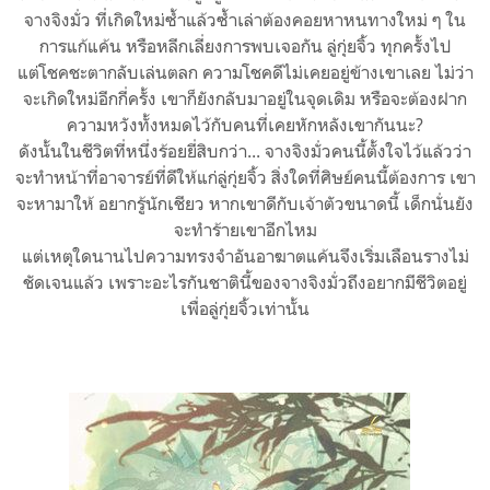
จางจิงมั่ว ที่เกิดใหม่ซ้ำแล้วซ้ำเล่าต้องคอยหาหนทางใหม่ ๆ ใน
การแก้แค้น หรือหลีกเลี่ยงการพบเจอกัน ลู่กุ่ยจิ้ว ทุกครั้งไป
แต่โชคชะตากลับเล่นตลก ความโชคดีไม่เคยอยู่ข้างเขาเลย ไม่ว่า
จะเกิดใหม่อีกกี่ครั้ง เขาก็ยังกลับมาอยู่ในจุดเดิม หรือจะต้องฝาก
ความหวังทั้งหมดไว้กับคนที่เคยหักหลังเขากันนะ?
ดังนั้นในชีวิตที่หนึ่งร้อยยี่สิบกว่า... จางจิงมั่วคนนี้ตั้งใจไว้แล้วว่า
จะทำหน้าที่อาจารย์ที่ดีให้แก่ลู่กุ่ยจิ้ว สิ่งใดที่ศิษย์คนนี้ต้องการ เขา
จะหามาให้ อยากรู้นักเชียว หากเขาดีกับเจ้าตัวขนาดนี้ เด็กนั่นยัง
จะทำร้ายเขาอีกไหม
แต่เหตุใดนานไปความทรงจำอันอาฆาตแค้นจึงเริ่มเลือนรางไม่
ชัดเจนแล้ว เพราะอะไรกันชาตินี้ของจางจิงมั่วถึงอยากมีชีวิตอยู่
เพื่อลู่กุ่ยจิ้วเท่านั้น