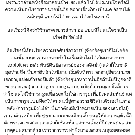
เพราะว่าอ่านหนังสือมาค่อนข้างเยอะแล้ว ไม่ได้ประทับใจหรือมี
ความเห็นอะไรง่ายๆขนาดนั้นอีก หลายเรื่องก็จะเป็นแค่ ก็อ่านได้
เพลินๆดี แบบใช้ได้ ฆ่าเวลาได้อะไรแบบนี้
แต่เรื่องนี้คิดว่ารีวิวอาจจะยาวสักหน่อย แบบที่ไม่แน่ใจว่าเป็น
เรื่องดีหรือไม่ดี
คือเรื่องนี้เป็นเรื่องความรักศิษย์อาจารย์ (ซึ่งจริงๆเราก็ไม่ได้ติด
ตรงนี้มากนะ เราว่าความรักในเรื่องมันไม่ได้เกิดมาจากการ
exploit ความสัมพันธ์ศิษย์อาจารย์ของจางจิงมั่ว) แล้วก็ในชาติ
สุดท้ายซึ่งเป็นชาติหลักในนิยาย เริ่มต้นที่พระเอกอายุสี่ขวบ นาย
เอกอายุแปดเก้าร้อยปีแล้ว (ซึ่งจริงๆนานกว่านั้นอีกถ้านับปีทุกชาติ
ของนายเอก) ถามว่า grooming แบบจางจิงมั่วกรูมลู่กุ่ยจิ้วมั้ย เรา
ว่าใช่ แต่ไม่ใช่การกรูมเพื่อ sex ไม่ใช่การกรูมเพื่อมีเพศสัมพันธ์ แต่
เป็นการกรูมแบบที่จะให้คนคนนี้สู้ตายถวายชีวิตในตัวเองในภาย
หลัง (การกรูมมิ่งไม่จำเป็นว่าต้องมีเป้าหมายเป็น sex เสมอไป)
เราว่ามันเหมือนที่ลู่ซูพูด นายเอกเหมือนเลี้ยงหมูให้อ้วน หมูตัวนี้ก็
คือพระเอก พอถึงเวลาแล้วก็เชือดทิ้ง แต่การเลี้ยงนี้ก็มีเหตุมีผล สม
เหตุสมผลมากด้วย เราว่าการกระทำฝั่งนายเอกสมเหตุสมผลหมด