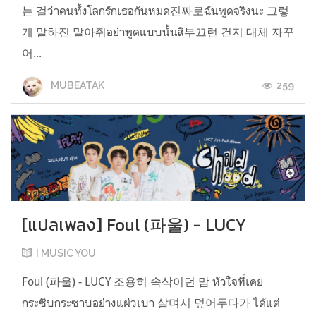
는 걸ว่าคนทั้งโลกรักเธอกันหมด진짜로ฉันพูดจริงนะ 그렇
게 말하진 말아줘อย่าพูดแบบนั้นสิ부끄런 건지 대체 자꾸
어...
259
MUBEATAK
[แปลเพลง] Foul (파울) - LUCY
I MUSIC YOU
Foul (파울) - LUCY 조용히 속삭이던 맘 หัวใจที่เคย
กระซิบกระซาบอย่างแผ่วเบา 살며시 덮어두다가 ได้แต่