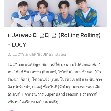
แปลเพลง 떼굴떼굴 (Rolling Rolling)
- LUCY
LUCY's 2nd EP 'BLUE' translation
LUCY วงแบนด์สัญชาติเกาหลีใต้ ประกอบไปด้วยสมาชิก 4
คน ได้แก่ ชิน เยชาน (ลีดเดอร์, ไวโอลิน), ชเว ซังยอบ (นัก
ร้องนำ, กีตาร์), โช วอนซัง (เบส, โปรดิวเซอร์) และ ชิน กวัง
อิล (นักร้องนำ, กลอง) ซึ่งเป็นที่รู้จักในฐานะวงรองชนะเลิศ
อันดับที่ 1 จากรายการ Super Band season 1 รายการที่
เฟ้นหาอัจฉริยะทางด้านดนตรีทุ...