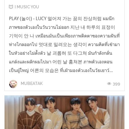
I MUSIC YOU
PLAY (놀이) - LUCY 멀어져 가는 꿈의 잔상처럼 ผมนึก
ภาพของตัวเองในวันวานไม่ออก 지난 내 하루의 표정이
기억이 안 나 เหมือนมันเป็นเพียงภาพติดตาของความฝันที่
ห่างไกลออกไป 멋대로 밀려오는 생각이 ความคิดที่เข้ามา
ในหัวอย่างไม่ตั้งตัว 날 괴롭혀 또 다그쳐 มันกำลังกลั่น
แกล้งและผลักผมไปมา 어린 날 훔쳐본 ภาพตัวเองตอน
เป็นผู้ใหญ่ 어른의 모습은 ที่เฝ้ามองตัวเองในวัยเยาว์...
399
MUBEATAK