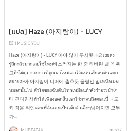
[แปล] Haze (아지랑이) - LUCY
I MUSIC YOU
Haze (아지랑이) - LUCY 아아 많이 무서웠나요เธอคง
รู้สึกกลัวมากเลยใช่ไหม바스러지는 한 줌 타버린 별 꼭 쥐
고ถึงได้กุมดวงดาวที่ถูกเผาไหม้เอาไว้แน่นเสียจนมันแตก
สลาย아아 아지랑이 너머에 춤추듯 울렁인 맘เหนือเมฆ
หมอกนั้นไป หัวใจของฉันสั่นไหวเหมือนกำลังร่ายระบำ여
태 견디면서ทำได้เพียงอดกลั้นเอาไว้มาจนถึงตอนนี้ 나도
키 작을 적엔ตอนที่ฉันเคยเป็นเด็กตัวเล็กๆ넘어지면 모두
가...
377
MUBEATAK