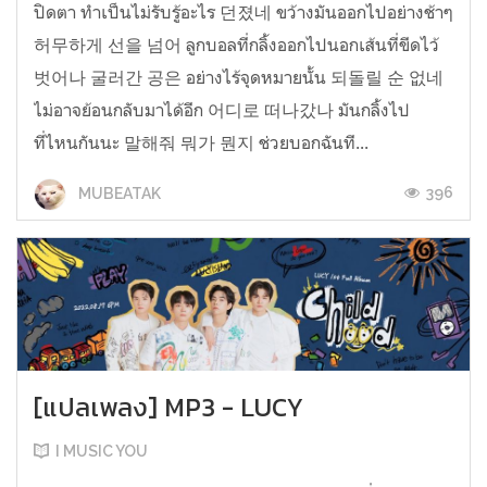
ปิดตา ทำเป็นไม่รับรู้อะไร 던졌네 ขว้างมันออกไปอย่างช้าๆ
허무하게 선을 넘어 ลูกบอลที่กลิ้งออกไปนอกเส้นที่ขีดไว้
벗어나 굴러간 공은 อย่างไร้จุดหมายนั้น 되돌릴 순 없네
ไม่อาจย้อนกลับมาได้อีก 어디로 떠나갔나 มันกลิ้งไป
ที่ไหนกันนะ 말해줘 뭐가 뭔지 ช่วยบอกฉันที...
396
MUBEATAK
[แปลเพลง] MP3 - LUCY
I MUSIC YOU