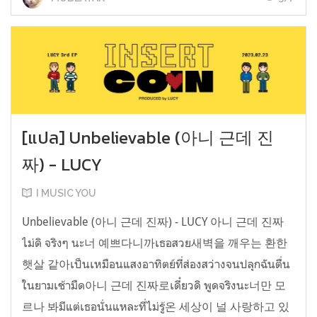
[แปล] Unbelievable (아니 근데 진
짜) - LUCY
I MUSIC YOU
Unbelievable (아니 근데 진짜) - LUCY 아니 근데 진짜
ไม่ดิ จริงๆ นะ너 예쁘다니까เธอสวย새벽을 깨우는 환한
햇살 같아เป็นเหมือนแสงอาทิตย์ที่ส่องสว่างจนปลุกฉันตื่น
ในยามเช้ามืด아니 근데 진짜로เดี๋ยวดิ พูดจริงนะ너만 모
르나 봐มีแต่เธอนั่นแหละที่ไม่รู้온 세상이 널 사랑하고 있