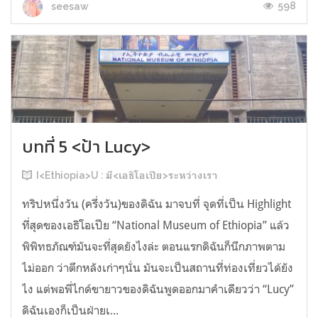
598
seesaw
บทที่ 5 <ป้า Lucy>
I<Ethiopia>U : มี<เอธิโอเปีย>ระหว่างเรา
ทริปหนึ่งวัน (ครึ่งวัน)ของดิฉัน มาจบที่ จุดที่เป็น Highlight
ที่สุดของเอธิโอเปีย “National Museum of Ethiopia” แล้ว
พิพิทธภัณฑ์มันจะที่สุดยังไงล่ะ ตอนแรกดิฉันก็นึกภาพตาม
ไม่ออก ว่าตึกหลังเก่าๆนั่น มันจะเป็นสถานที่ท่องเที่ยวได้ยัง
ไง แต่พอพี่ไกด์ขายาวของดิฉันพูดออกมาคำเดียวว่า “Lucy”
ดิฉันเองก็เป็นฝ่ายเ...