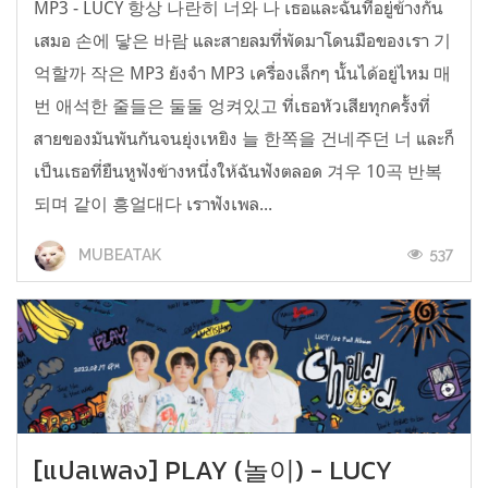
MP3 - LUCY 항상 나란히 너와 나 เธอและฉันที่อยู่ข้างกัน
เสมอ 손에 닿은 바람 และสายลมที่พัดมาโดนมือของเรา 기
억할까 작은 MP3 ยังจำ MP3 เครื่องเล็กๆ นั้นได้อยู่ไหม 매
번 애석한 줄들은 둘둘 엉켜있고 ที่เธอหัวเสียทุกครั้งที่
สายของมันพันกันจนยุ่งเหยิง 늘 한쪽을 건네주던 너 และก็
เป็นเธอที่ยืนหูฟังข้างหนึ่งให้ฉันฟังตลอด 겨우 10곡 반복
되며 같이 흥얼대다 เราฟังเพล...
537
MUBEATAK
[แปลเพลง] PLAY (놀이) - LUCY