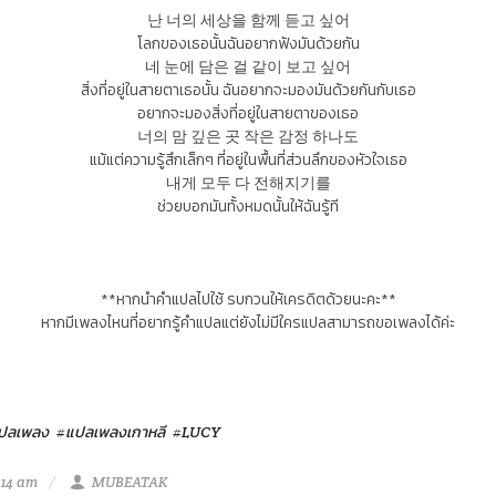
난 너의 세상을 함께 듣고 싶어
โลกของเธอนั้นฉันอยากฟังมันด้วยกัน
네 눈에 담은 걸 같이 보고 싶어
สิ่งที่อยู่ในสายตาเธอนั้น ฉันอยากจะมองมันด้วยกันกับเธอ
อยากจะมองสิ่งที่อยู่ในสายตาของเธอ
너의 맘 깊은 곳 작은 감정 하나도
แม้แต่ความรู้สึกเล็กๆ ที่อยู่ในพื้นที่ส่วนลึกของหัวใจเธอ
내게 모두 다 전해지기를
ช่วยบอกมันทั้งหมดนั้นให้ฉันรู้ที
**หากนำคำแปลไปใช้ รบกวนให้เครดิตด้วยนะคะ**
หากมีเพลงไหนที่อยากรู้คำแปลแต่ยังไม่มีใครแปลสามารถขอเพลงได้ค่ะ
ปลเพลง
#แปลเพลงเกาหลี
#LUCY
:14 am
MUBEATAK