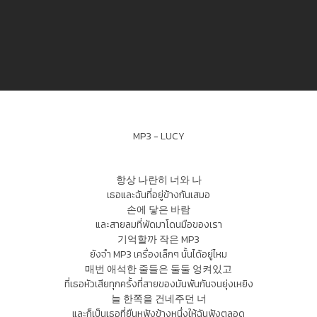
MP3 - LUCY
항상 나란히 너와 나
เธอและฉันที่อยู่ข้างกันเสมอ
손에 닿은 바람
และสายลมที่พัดมาโดนมือของเรา
기억할까 작은 MP3
ยังจำ MP3 เครื่องเล็กๆ นั้นได้อยู่ไหม
매번 애석한 줄들은 둘둘 엉켜있고
ที่เธอหัวเสียทุกครั้งที่สายของมันพันกันจนยุ่งเหยิง
늘 한쪽을 건네주던 너
และก็เป็นเธอที่ยืนหูฟังข้างหนึ่งให้ฉันฟังตลอด