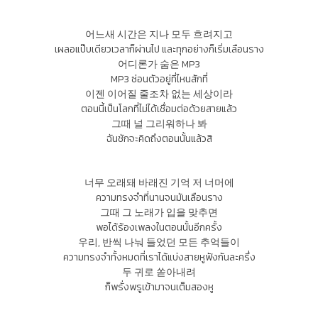
어느새 시간은 지나 모두 흐려지고
เผลอแป๊บเดียวเวลาก็ผ่านไป และทุกอย่างก็เริ่มเลือนราง
어디론가 숨은 MP3
MP3 ซ่อนตัวอยู่ที่ไหนสักที่
이젠 이어질 줄조차 없는 세상이라
ตอนนี้เป็นโลกที่ไม่ได้เชื่อมต่อด้วยสายแล้ว
그때 널 그리워하나 봐
ฉันชักจะคิดถึงตอนนั้นแล้วสิ
너무 오래돼 바래진 기억 저 너머에
ความทรงจำที่นานจนมันเลือนราง
그때 그 노래가 입을 맞추면
พอได้ร้องเพลงในตอนนั้นอีกครั้ง
우리, 반씩 나눠 들었던 모든 추억들이
ความทรงจำทั้งหมดที่เราได้แบ่งสายหูฟังกันละครึ่ง
두 귀로 쏟아내려
ก็พรั่งพรูเข้ามาจนเต็มสองหู