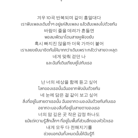
겨우 10곡 반복되며 같이 흥얼대다
เราฟังเพลงเดิมซ้ำๆ อยู่แค่สิบเพลง แล้วฮัมเพลงไปด้วยกัน
바람이 줄을 데려가 흔들면
พอลมพัดมาโดนสายหูฟังขยับ
혹시 빠지진 않을까 더욱 가까이 붙어
เราเลยขยับมาชิดกันให้มากกว่าเดิมเพราะกลัวว่าสายจะหลุด
네게 맞춰 걷던 나
และฉันที่เดินเทียบคู่ไปกับเธอ
난 너의 세상을 함께 듣고 싶어
โลกของเธอนั้นฉันอยากฟังมันด้วยกัน
네 눈에 담은 걸 같이 보고 싶어
สิ่งที่อยู่ในสายตาเธอนั้น ฉันอยากจะมองมันด้วยกันกับเธอ
อยากจะมองสิ่งที่อยู่ในสายตาของเธอ
너의 맘 깊은 곳 작은 감정 하나도
แม้แต่ความรู้สึกเล็กๆ ที่อยู่ในพื้นที่ส่วนลึกของหัวใจเธอ
내게 모두 다 전해지기를
ช่วยบอกมันทั้งหมดนั้นให้ฉันรู้ที