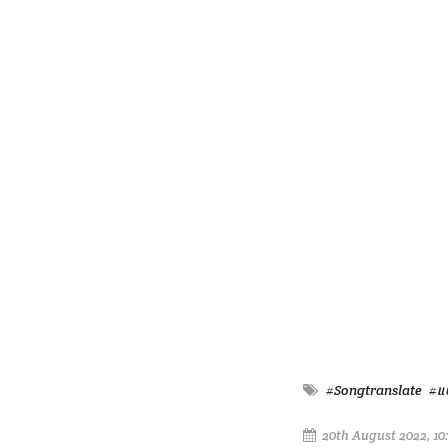
#Songtranslate
#แ
20th August 2022, 10