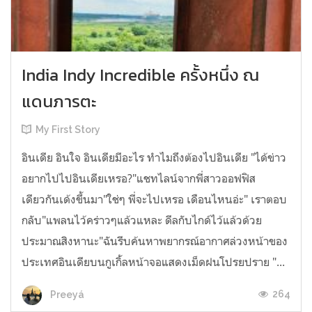
India Indy Incredible ครั้งหนึ่ง ณ
แดนภารตะ
My First Story
อินเดีย อินใจ อินเดียมีอะไร ทำไมถึงต้องไปอินเดีย "ได้ข่าว
อยากไปไปอินเดียเหรอ?"แชทไลน์จากพี่สาวออฟฟิส
เดียวกันเด้งขึ้นมา"ใช่ๆ พี่จะไปเหรอ เดือนไหนอ่ะ" เราตอบ
กลับ"แพลนไว้คร่าวๆแล้วแหละ ดีลกับไกด์ไว้แล้วด้วย
ประมาณสิงหานะ"ฉันรีบค้นหาพยากรณ์อากาศล่วงหน้าของ
ประเทศอินเดียบนกูเกิ้ลหน้าจอแสดงเม็ดฝนโปรยปราย "...
264
Preeyá