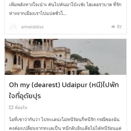
เพิ่มพลังทางใจเน้าะ ค้นไปค้นมาโป้ะเช้ะ ไฮเดอราบาด ที่รัก
ห่างจากเมืองเราไปแปดชั่วโ...
87
arineisbliss
Oh my (dearest) Udaipur (หนี)ไปพัก
ใจที่อุดัยปุร
ดี๋ต่อใจ
ไอที่เขาว่ากันว่า ไปทะเลน่ะไม่หนีร้อนก็หนีรัก กรณีของฉัน
คงต้องเปลี่ยนจากทะเลเป็น หนีกลับอินเดียไม่ได้หนีร้อนแต่