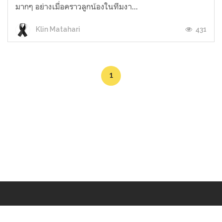
มากๆ อย่างเมื่อคราวลูกน้องในทีมงา...
431
Klin Matahari
1
Makers
/
Originals
/
Store
/
Sample
/
Redeem
/
About
/