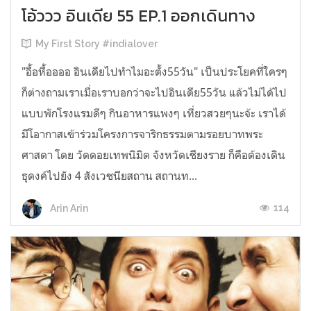
โอ้ววว อินเดีย 55 EP.1 ออกเดินทาง
My First Story #indialover
"อื้อหื้ออออ อินเดียไปทำไมอะตั้ง55วัน" เป็นประโยคที่ใครๆ
ก็ต่างถามเราเมื่อเราบอกว่าจะไปอินเดีย55วัน แล้วไม่ได้ไป
แบบพักโรงแรมดีๆ กินอาหารแพงๆ เที่ยวสวยๆนะจ้ะ เราได้
มีโอากาสเข้าร่วมโครงการจาริกธรรมตามรอยบาทพระ
ศาสดา โดย วัดดอยเทพนิมิต จังหวัดเชียงราย ก็คือต้องเดิน
ธุดงค์ไปยัง 4 สังเวชนียสถาน สถานท...
114
Arin Arin