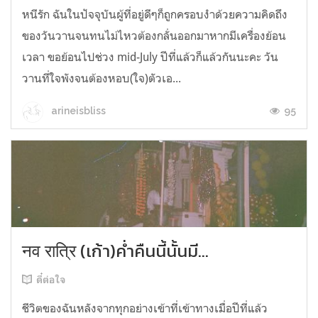
หนีรัก ฉันในปัจจุบันผู้ที่อยู่ดีๆก็ถูกครอบงำด้วยความคิดถึง
ของวันวานจนทนไม่ไหวต้องกลั่นออกมาหากมีเครื่องย้อน
เวลา ขอย้อนไปช่วง mid-July ปีที่แล้วก็แล้วกันนะคะ วัน
วานที่ใจพังจนต้องหอบ(ใจ)ตัวเอ...
95
arineisbliss
नव रात्रि (เก้า)ค่ำคืนนี้นั้นมี...
ดี๋ต่อใจ
ชีวิตของฉันหลังจากทุกอย่างเข้าที่เข้าทางเมื่อปีที่แล้ว