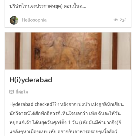
บริษัทไหนจะประกาศหยุด) ตอนนั้นฉ...
232
Hellosophia
H(i)yderabad
ดี๋ต่อใจ
Hyderabad checked??‍♀️หลังจากเปงบ้า เปงลูกอินักเขียน
นักวิจารณ์ได้สักพักอิศวรก็เห็นใจบอกว่า เห้ย ฉันจะให้วัน
หยุดแก่เจ้า ได้หยุดวันศุกร์ตั้ง 1 วัน (เห้ยมันมีค่ามากจีง)ก็
แกล้งๆหาเมืองแบบเห้ย อยากกินอาหารอร่อยๆเนื้อสัตว์