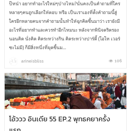
ปีหน้า อยากทำอะไรใหม่ๆบ้างไหม?นั่นคงเป็นคำถามที่ใคร
หลายๆคนถูกเลือกให้ตอบ หรือ เป็นเราเองที่ตั้งคำถามนี้สู่
ใครอีกหลายคนจากคำถามนั้นทำให้ฉุกคิดขึ้นมาว่า เรายังมี
อะไรที่อยากทำและควรทำอีกไหมนะ หลังจากพินิจตริตรอง
นอนคิด นั่งคิด คิดระหว่างกิน คิดระหว่างปาร์ตี้ (โอโห เวอร์
ซะไม่มี) ก็มีสิ่งหนึ่งที่ผุดขึ้นม...
106
arineisbliss
โอ้ววว อินเดีย 55 EP.2 พุทธคยาครั้ง
แรก