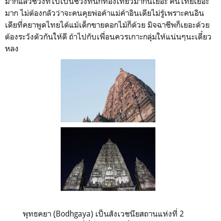
มากแล้วช่วงที่ไปเป็นช่วงที่นักท่องเที่ยวมากันเยอะ คนไทยเยอะ
มาก ไม่ต้องกลัวว่าจะคนคุยพ่อค้าแม่ค้าอินเดียไม่รู้เพราะคนอิน
เดียที่คยาพูดไทยได้แม้เด็กขายดอกไม้ก็ด้วย มิจฉาชีพก็เยอะด้วย
ต้องระวังตัวกันให้ดี ถ้าไปกับเพื่อนควรเกาะกลุ่มให้แน่นๆนะเดี๋ยว
หลง
พุทธคยา (ฺBodhgaya) เป็นสังเวชนียสถานแห่งที่ 2