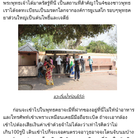
พระพุทธเจ้าได้มาตรัสรู้ที่นี่ เป็นสถานที่สำคัญ1ใน4ของชาวพุทธ
เราได้จดทะเบียนเป็นมรดกโลกจากองค์การยูเนสโก รอบๆพุทธค
ยาส่วนใหญ่เป็นต้นโพธิ์และเจดีย์
แวะดื่มน้ำก่อนได้จ่ะ
ก่อนจะเข้าไปในพุทธคยาจะมีที่ฝากของอยู่ที่นี่ไม่ให้นำอาหาร
และโทรศัพท์เข้าเพราะเหมือนเคยมีมือถือระเบิด ถ้าจะเอากล้อง
เข้าไปต้องเสียเงินค่าเข้าด้วยจำไม่ได้ละว่าเท่าไรคิดว่าไม่
เกิน100รูปี เดินเข้าไปก็จะเจอคนตรวจอาวุธอาจจะโดนจับนมบ้าง