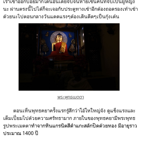
เราเข้าออกบ่อยมากโดนอินเดียจับจนหายเขินคนที่จับเป็นผู้หญิง
นะ ผ่านตรงนี้ไปได้ก็จะเจอกับประตูทางเข้าอีกต้องถอดรองเท้าเข้า
ด้วยนะไปตอนกลางวันแดดแรงๆต้องเดินดีดๆเป็นกุ้งเต้น
พระพุทธเมตตา
ตอนเห็นพุทธคยาครั้งแรกรู้สึกว่าโอ้โหใหญ่จัง ดูแข็งแรงและ
เต็มเปี่ยมไปด้วยความศรัทธามาก ภายในของพุทธคยามีพระพุทธ
รูปพระเมตตา
ทำจากหินแกรนิตสีดำแกะสลักปิดด้วยทอง มีอายุราว
ประมาณ 1400 ปี