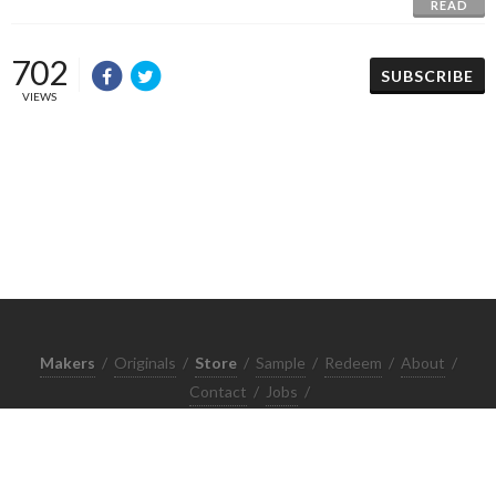
READ
702
SUBSCRIBE
VIEWS
Makers
/
Originals
/
Store
/
Sample
/
Redeem
/
About
/
Contact
/
Jobs
/
Copyrights © 2015 All Rights Reserved by Minimore
ภาพและเนื้อหาในเว็บไซต์นี้เป็นงานมีลิขสิทธิ์ ห้ามทำซ้ำหรือดัดแปลง