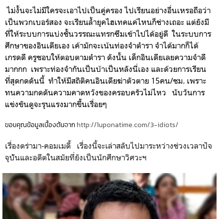
ไม่งั้นจะไม่มีใครจะเอาไปเป็นคู่ครอง ไปเรียนอย่างอื่นเหรอถือว่า
เป็นพวกเบ
อร์สอง จะเรียนล้ำยุคไฮเทคแค่ไหนก็ช่างเถอะ แต่ยังมี
ที่ให้ระบบการแบ่งชั้นวรรณะแทรกซึมเข้าไปได้อยู่ดี ในระบบการ
ศึกษาของอินเดียเอง เค้ามักจะเน้นท่องจำตำรา จำได้มากก็ได้
เกรดดี ครูชอบให้ตอบตามตำรา ดังนั้น เด็กอินเดียเลยความจำดี
มากกก เพราะท่องจำกันเป็นบ้าเป็นหลังนี่เอง และด้วยการเรียน
ที่สุดกดดันนี้ ทำให้มีสถิติคนอินเดียฆ่าตัวตาย 15คน/ชม. เพราะ
ทนความกดดันความคาดหวังของครอบครัวไม่ไหว นับวันการ
แข่งขันดูจะรุนแรงมากขึ้นเรื่อยๆ
ขอบคุณข้อมูลเบื้องต้นจาก
http://1uponatime.com/3-idiots/
เรื่องดร่ามา-คอมเมดี้ เรื่องนี้จะเล่าสลับไปมาระหว่างช่วงเวลาปัจ
จุบััันและอดีตในสมัยที่ยังเป็นนักศึกษาวิศวะฯ