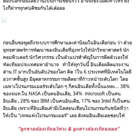
ต้องบอกก่อนเลยว่านี่เป็นการเขียนรีวิว อาจจะยังไม่ดีเท่าไหร่ ยัง
ไงก้็ฝากทุกคนติชมกันได้เด้อออ
ก่อนอื่นขอพูดถึงระบบการศึกษาและค่านิยมในอินเดียก่อน ว่า
ด้วย
ยุทธศาสตร์การพัฒนาของอินเดียที่มุ่งหวังให้นักวิทยาศาสตร์ นัก
คอมพิวเตอร์ นักวิศวกรรม เป็นตัวแปรสำคัญในการดีดตัวเองให้
ทัดเทียมประเทศมหาอำนาจ
ทำให้ทุกวันนี้
อินเดียผลิตแรงงาน
ด้าน IT มากเป็นอันดับ2ของโลก ติด 1ใน 6 ประเทศที่มีเทคโนโลยี
อวกาศชั้นสูง มีอุตสาหกรรมการผลิตยาที่ก้าวหน้าระดับโลก โดย
เฉพาะโปรแกรมเมอร์ระดับโลก ๆ ก็คนอินเดียทั้งนั้นแหละ… 38%
ของจนท.ใน NASA เป็นคนอินเดีย, 34% microsoft เป็นคน
อินเดีย , 28% ของ IBM เป็นคนอินเดีย, 17% ของ Intel ก็เป็นคน
อินเดีย
เพราะที่อินเดียเค้ามีเปิดสอนเขียนโปรแกรมกันชนิดที่ว่า
ให้เป็น “เทพแห่งโปรแกรมเมอร์” เลย
สังคมอินเดียเลยชอบให้
“
ลูกชายต้องเรียนวิศวะ
&
ลูกสาวต้องเรียนหมอ
”