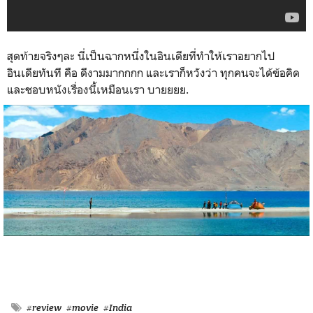
สุดท้ายจริงๆละ นี่เป็นฉากหนึ่งในอินเดียที่ทำให้เราอยากไป
อินเดียทันที คือ ดีงามมากกกก และเราก็หวังว่า ทุกคนจะได้ข้อคิด
และชอบหนังเรื่องนี้เหมือนเรา บายยยย.
#review
#movie
#India