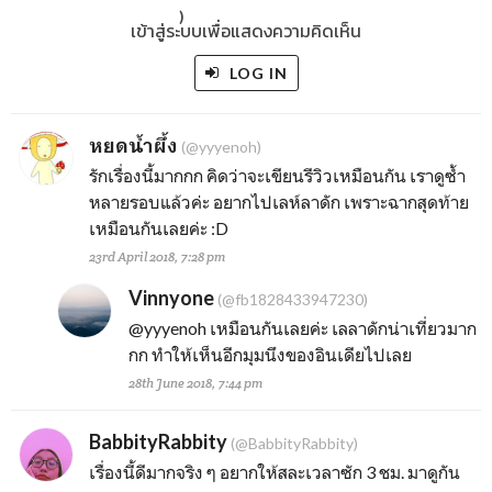
)
เข้าสู่ระบบเพื่อแสดงความคิดเห็น
LOG IN
หยดน้ำผึ้ง
(@yyyenoh)
รักเรื่องนี้มากกก คิดว่าจะเขียนรีวิวเหมือนกัน เราดูซ้ำ
หลายรอบแล้วค่ะ อยากไปเลห์ลาดัก เพราะฉากสุดท้าย
เหมือนกันเลยค่ะ :D
23rd April 2018, 7:28 pm
Vinnyone
(@fb1828433947230)
@yyyenoh
เหมือนกันเลยค่ะ เลลาดักน่าเที่ยวมาก
กก ทำให้เห็นอีกมุมนึงของอินเดียไปเลย
28th June 2018, 7:44 pm
BabbityRabbity
(@BabbityRabbity)
เรื่องนี้ดีมากจริง ๆ อยากให้สละเวลาซัก 3 ชม. มาดูกัน