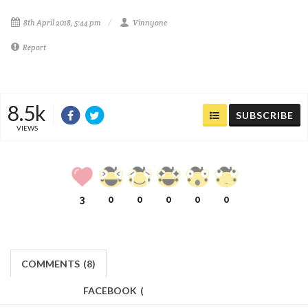
8th April 2018, 5:44 pm
Vinnyone
Report
8.5k
SUBSCRIBE
VIEWS
3
0
0
0
0
0
COMMENTS
(
8)
FACEBOOK
(