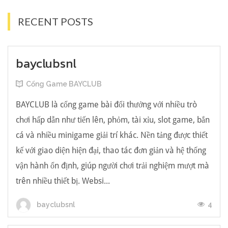
RECENT POSTS
bayclubsnl
Cổng Game BAYCLUB
BAYCLUB là cổng game bài đổi thưởng với nhiều trò
chơi hấp dẫn như tiến lên, phỏm, tài xỉu, slot game, bắn
cá và nhiều minigame giải trí khác. Nền tảng được thiết
kế với giao diện hiện đại, thao tác đơn giản và hệ thống
vận hành ổn định, giúp người chơi trải nghiệm mượt mà
trên nhiều thiết bị. Websi...
4
bayclubsnl