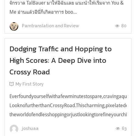
จักรวาล TalBauer มาให้อิฉันเลย แนะนำให้เริ่มจาก You &
Me อ่านแล้วอีนี่ก็เกิดอาการ boo...
80
Parntranslation and Review
Dodging Traffic and Hopping to
High Scores: A Deep Dive into
Crossy Road
My First Story
Everfoundyourselfwithafewminutestospare,cravingaquick,e
LooknofurtherthanCrossyRoad.Thischarming,pixelatedendl
theworldofendlesshoppingorjustlookingtorefineyourchicken
63
joshuaa