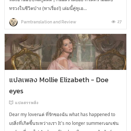
ทรวงในชีวิตบ้าง (หาเรื่อง!) เล่มนี้คู่หูเอ...
27
Parntranslation and Review
แปลเพลง Mollie Elizabeth - Doe
eyes
แปลสรรพสิ่ง
Dear my loverแด่ ที่รักของฉัน what has happened to
usสิ่งที่เกิดขึ้นระหว่างเรา It's no longer summerเฉกเช่น