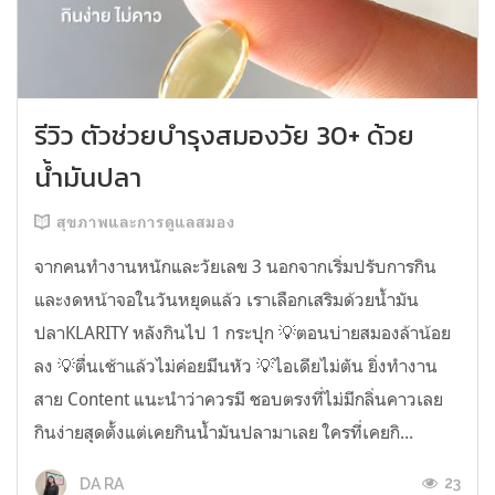
รีวิว ตัวช่วยบำรุงสมองวัย 30+ ด้วย
น้ำมันปลา
สุขภาพและการดูแลสมอง
จากคนทำงานหนักและวัยเลข 3 นอกจากเริ่มปรับการกิน
และงดหน้าจอในวันหยุดแล้ว เราเลือกเสริมด้วยน้ำมัน
ปลาKLARITY หลังกินไป 1 กระปุก 💡ตอนบ่ายสมองล้าน้อย
ลง 💡ตื่นเช้าแล้วไม่ค่อยมึนหัว 💡ไอเดียไม่ตัน ยิ่งทำงาน
สาย Content แนะนำว่าควรมี ชอบตรงที่ไม่มีกลิ่นคาวเลย
กินง่ายสุดตั้งแต่เคยกินน้ำมันปลามาเลย ใครที่เคยกิ...
23
DA RA