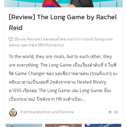
[Review] The Long Game by Rachel
Reid
[Book Review] ผลพลอยได้จากอาการ book hangover
หลังอ่านสารพัน MM Romance
To the world, they are rivals, but to each other, they
are everything. The Long Game เป็นเรื่องลำดับที่ 6 ในซี
รีส์ Game Changer ของ แต่เชื่อว่าหลายคน (รวมถึงเรา) จะ
หยิบมาอ่านเป็นเล่มที่ 2หลังจากอ่าน Heated Rivalry
มา555 เรื่องย่อ: The Long Game เล่ม Long Game นี่จะ
เป็นประมาณ2 ปีหลังจาก HR จะดำเนินเ...
36
Parntranslation and Review