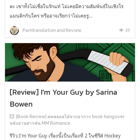
ตะ เขาทั้งไม่เชื่อในรักแท้ ไม่เคยมีความสัมพันธ์ในเชิงโร
แมนติกกับใคร หรืออาจเรียกว่าไม่เคยรู...
27
Parntranslation and Review
[Review] I'm Your Guy by Sarina
Bowen
[Book Review] ผลพลอยได้จากอาการ book hangover
หลังอ่านสารพัน MM Romance
รีวิว:I'm Your Guy เรื่องนี้เป็นเรื่องที่ 2 ในซีรีส์ Hockey