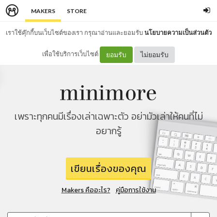
MAKERS
STORE
เราใช้คุ๊กกี้บนเว็บไซต์ของเรา กรุณาอ่านและยอมรับ
นโยบายความเป็นส่วนตัว
เพื่อใช้บริการเว็บไซต์
ยอมรับ
ไม่ยอมรับ
เพราะทุกคนมีเรื่องเล่าเฉพาะตัว อย่ามัวเล่าให้คนที่ไม่
อยากรู้
เขียนเรื่องของคุณ
Makers คืออะไร?
คู่มือการใช้งาน