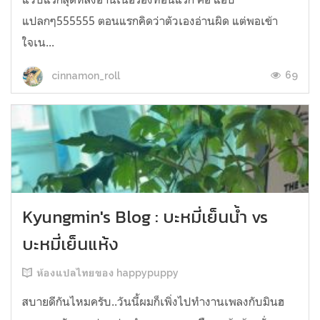
แปลกๆ555555 ตอนแรกคิดว่าตัวเองอ่านผิด แต่พอเข้า
ใจเน...
69
cinnamon_roll
Kyungmin's Blog : บะหมี่เย็นน้ำ vs
บะหมี่เย็นแห้ง
ห้องแปลไทยของ happypuppy
สบายดีกันไหมครับ..วันนี้ผมก็เพิ่งไปทำงานเพลงกับมินฮ