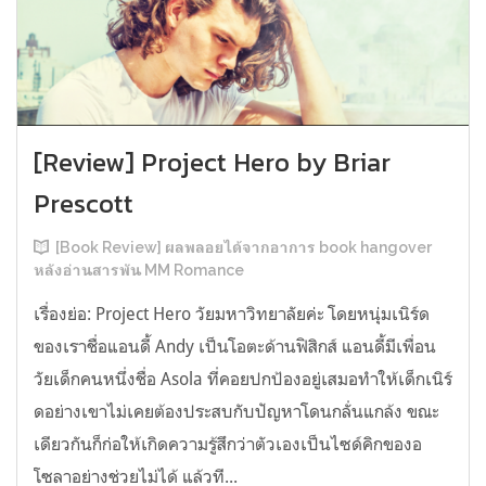
[Review] Project Hero by Briar
Prescott
[Book Review] ผลพลอยได้จากอาการ book hangover
หลังอ่านสารพัน MM Romance
เรื่องย่อ: Project Hero วัยมหาวิทยาลัยค่ะ โดยหนุ่มเนิร์ด
ของเราชื่อแอนดี้ Andy เป็นโอตะด้านฟิสิกส์ แอนดี้มีเพื่อน
วัยเด็กคนหนึ่งชื่อ Asola ที่คอยปกป้องอยู่เสมอทำให้เด็กเนิร์
ดอย่างเขาไม่เคยต้องประสบกับปัญหาโดนกลั่นแกล้ง ขณะ
เดียวกันก็ก่อให้เกิดความรู้สึกว่าตัวเองเป็นไซด์คิกของอ
โซลาอย่างช่วยไม่ได้ แล้วที...