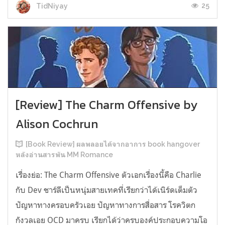
25
TidNiyay
[Review] The Charm Offensive by
Alison Cochrun
[Book Review] ผลพลอยได้จากอาการ book hangover
หลังอ่านสารพัน MM Romance
เรื่องย่อ: The Charm Offensive ตัวเอกเรื่องนี้คือ Charlie
กับ Dev ชาร์ลีเป็นหนุ่มสายเทคที่เรียกว่าได้เนิร์ดเต็มตัว
ปัญหาทางครอบครัวเอย ปัญหาทางการสื่อสาร โรควิตก
กังวลเอย OCD มาครบ เรียกได้ว่าครบองค์ประกอบความโอ