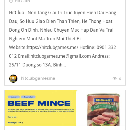
HitClub
HitClub– Nen Tang Giai Tri Truc Tuyen Hien Dai Hang
Dau, So Huu Giao Dien Than Thien, He Thong Hoat
Dong On Dinh, Nhieu Chuyen Muc Hap Dan Va Trai
Nghiem Muot Ma Tren Moi Thiet Bi
Website:https://hitclubgames.me/ Hotline: 0901 332
012 Email:
hitclubgames.me@gmail.com
Andress:
25/11 Duong so 13A, Binh...
4
hitclubgamesme