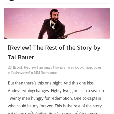
[Review] The Rest of the Story by
Tal Bauer
[Book Review] ผลพลอยได้จากอาการ book hangover
หลังอ่านสารพัน MM Romance
But then there’s this one night. And this one kiss.
Andeverythingchanges. Eighty-two games in a season.
Twenty men hungry for redemption. One co-captain
who could be my forever. This is the rest of the story.
หลังอ่านแบบฟีลกู้ดติดๆ กันแล้ว เลยอยากได้ความแสบ