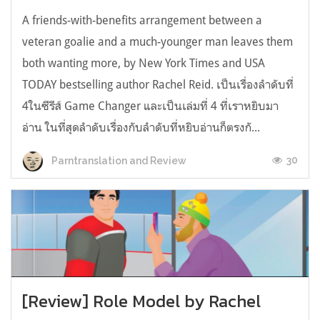
A friends-with-benefits arrangement between a
veteran goalie and a much-younger man leaves them
both wanting more, by New York Times and USA
TODAY bestselling author Rachel Reid. เป็นเรื่องลำดับที่
4ในซีรีส์ Game Changer และเป็นเล่มที่ 4 ที่เราหยิบมา
อ่าน ในที่สุดลำดับเรื่องกับลำดับที่หยิบอ่านก็ตรงกั...
30
Parntranslation and Review
[Review] Role Model by Rachel