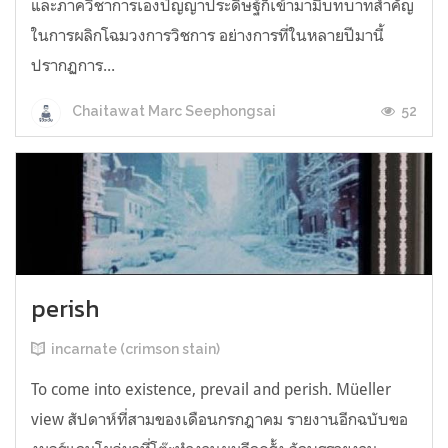
และภาควิชาการเองปัญญาประดิษฐ์ก็เข้ามามีบทบาทสำคัญ
ในการผลิกโฉมวงการวิชการ อย่างการที่ในหลายปีมานี้
ปรากฏการ...
52
Chaitawat Marc Seephongsai
perish
incarnate (crimson stain)
To come into existence, prevail and perish. Müeller
view สัปดาห์ที่สามของเดือนกรกฎาคม รายงานอีกฉบับขอ