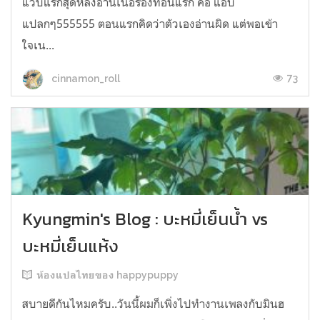
แวบแรกสุดหลังอ่านเนื้อร้องท่อนแรก คือ แอบ
แปลกๆ555555 ตอนแรกคิดว่าตัวเองอ่านผิด แต่พอเข้า
ใจเน...
73
cinnamon_roll
Kyungmin's Blog : บะหมี่เย็นน้ำ vs
บะหมี่เย็นแห้ง
ห้องแปลไทยของ happypuppy
สบายดีกันไหมครับ..วันนี้ผมก็เพิ่งไปทำงานเพลงกับมินฮ