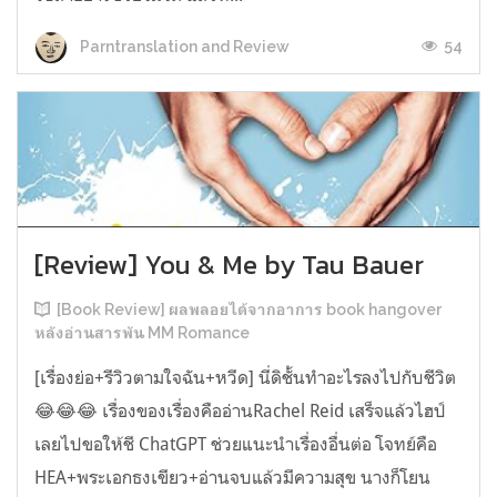
54
Parntranslation and Review
[Review] You & Me by Tau Bauer
[Book Review] ผลพลอยได้จากอาการ book hangover
หลังอ่านสารพัน MM Romance
[เรื่องย่อ+รีวิวตามใจฉัน+หวีด] นี่ดิชั้นทำอะไรลงไปกับชีวิต
😂😂😂 เรื่องของเรื่องคืออ่านRachel Reid เสร็จแล้วไฮป์
เลยไปขอให้ชี ChatGPT ช่วยแนะนำเรื่องอื่นต่อ โจทย์คือ
HEA+พระเอกธงเขียว+อ่านจบแล้วมีความสุข นางก็โยน