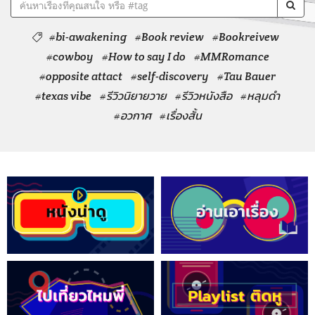
#bi-awakening
#Book review
#Bookreivew
#cowboy
#How to say I do
#MMRomance
#opposite attact
#self-discovery
#Tau Bauer
#texas vibe
#รีวิวนิยายวาย
#รีวิวหนังสือ
#หลุมดำ
#อวกาศ
#เรื่องสั้น