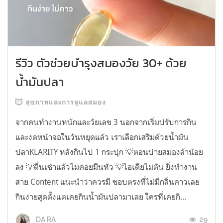
รีวิว ตัวช่วยบำรุงสมองวัย 30+ ด้วย
น้ำมันปลา
สุขภาพและการดูแลสมอง
จากคนทำงานหนักและวัยเลข 3 นอกจากเริ่มปรับการกิน
และงดหน้าจอในวันหยุดแล้ว เราเลือกเสริมด้วยน้ำมัน
ปลาKLARITY หลังกินไป 1 กระปุก 💡ตอนบ่ายสมองล้าน้อย
ลง 💡ตื่นเช้าแล้วไม่ค่อยมึนหัว 💡ไอเดียไม่ตัน ยิ่งทำงาน
สาย Content แนะนำว่าควรมี ชอบตรงที่ไม่มีกลิ่นคาวเลย
กินง่ายสุดตั้งแต่เคยกินน้ำมันปลามาเลย ใครที่เคยกิ...
29
DA RA