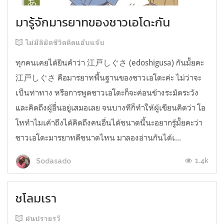
มารู้จักมารยาทของชาวเอโดะกัน
ไม่มีลิมิตชีวิตติดแอ๊บแจ๊บ
ทุกคนเคยได้ยินคำว่า 江戸しぐさ (edoshigusa) กันมั้ยคะ
江戸しぐさ คือมารยาทพื้นฐานของชาวเอโดะค่ะ ไม่ว่าจะ
เป็นท่าทาง หรือการพูดชาวเอโดะก็จะค่อนข้างระมัดระวัง
และคิดถึงผู้อื่นอยู่เสมอเลย จนบางทีก็ทำให้ผู้เขียนคิดว่า โอ
โหทำไมเค้าถึงได้คิดถึงคนอื่นได้ขนาดนี้นะอยากรู้มั้ยคะว่า
ชาวเอโดะมารยาทดีขนาดไหน มาลองอ่านกันได้เ...
1.4k
Sodasado
ชโลมเรา
ฝนปรายรวี