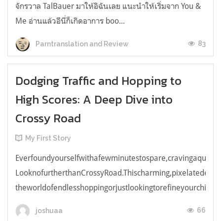
จักรวาล TalBauer มาให้อิฉันเลย แนะนำให้เริ่มจาก You &
Me อ่านแล้วอีนี่ก็เกิดอาการ boo...
83
Parntranslation and Review
Dodging Traffic and Hopping to
High Scores: A Deep Dive into
Crossy Road
My First Story
Everfoundyourselfwithafewminutestospare,cravingaquick,e
LooknofurtherthanCrossyRoad.Thischarming,pixelatedendl
theworldofendlesshoppingorjustlookingtorefineyourchicken
66
joshuaa