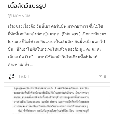
เนื้อสัตว์แปรรูป
NOMNOM*
เรื่องของเรื่องคือ วันนี้เอา คอร์นบีฟ มาทำอาหาร ซึ่งไม่ใช่
ยี่ห้อที่เคยกินสมัยก่อนนู้นนนนน (ยี่ห้อ อสร.) เปิดกระป๋องมา
texture ก็ไม่ใช่ เคยกินแบบเป็นเส้นฉีกๆอันนี้เหมือนเอาไป
ปั่น . นี่ก็เอาไปผัดในกระทะให้แห้งๆ ลองชิมดู .. คะ คะ คะ
เค็มสะบัด O o" ... แบบใช้โควต้ากินโซเดียมทั้งสัปดาห์
ต้องหาผักนึ่ง ...
9
TidbiT