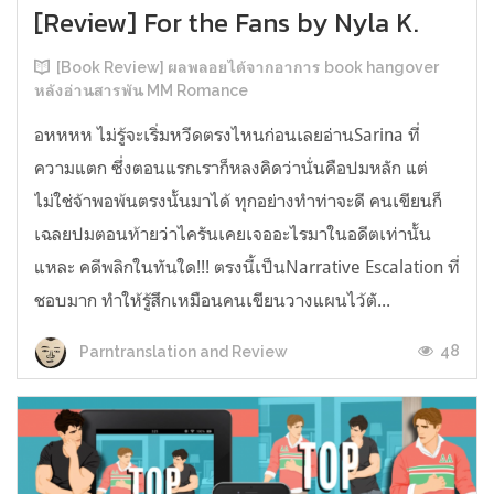
[Review] For the Fans by Nyla K.
[Book Review] ผลพลอยได้จากอาการ book hangover
หลังอ่านสารพัน MM Romance
อหหหห ไม่รู้จะเริ่มหวีดตรงไหนก่อนเลยอ่านSarina ที่
ความแตก ซึ่งตอนแรกเราก็หลงคิดว่านั่นคือปมหลัก แต่
ไม่ใช่จ้าพอพ้นตรงนั้นมาได้ ทุกอย่างทำท่าจะดี คนเขียนก็
เฉลยปมตอนท้ายว่าไครันเคยเจออะไรมาในอดีตเท่านั้น
แหละ คดีพลิกในทันใด!!! ตรงนี้เป็นNarrative Escalation ที่
ชอบมาก ทำให้รู้สึกเหมือนคนเขียนวางแผนไว้ตั...
48
Parntranslation and Review