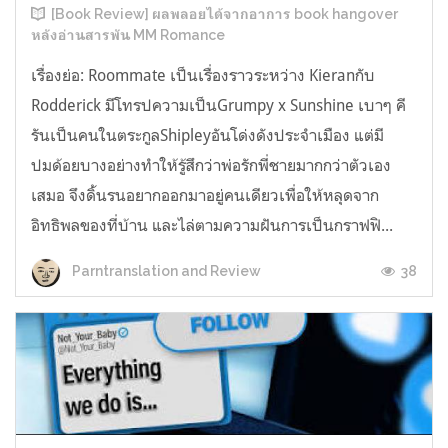
[Book Review] ผลพลอยได้จากอาการ book hangover
หลังอ่านสารพัน MM Romance
เรื่องย่อ: Roommate เป็นเรื่องราวระหว่าง Kieranกับ
Rodderick มีโทรปความเป็นGrumpy x Sunshine เบาๆ คี
รันเป็นคนในตระกูลShipleyอันโด่งดังประจำเมือง แต่มี
ปมด้อยบางอย่างทำให้รู้สึกว่าพ่อรักพี่ชายมากกว่าตัวเอง
เสมอ จึงดิ้นรนอยากออกมาอยู่คนเดียวเพื่อให้หลุดจาก
อิทธิพลของที่บ้าน และไล่ตามความฝันการเป็นกราฟฟิ...
38
Parntranslation and Review