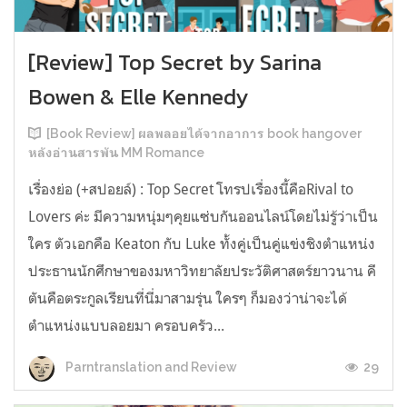
[Review] Top Secret by Sarina
Bowen & Elle Kennedy
[Book Review] ผลพลอยได้จากอาการ book hangover
หลังอ่านสารพัน MM Romance
เรื่องย่อ (+สปอยล์) : Top Secret โทรปเรื่องนี้คือRival to
Lovers ค่ะ มีความหนุ่มๆคุยแซ่บกันออนไลน์โดยไม่รู้ว่าเป็น
ใคร ตัวเอกคือ Keaton กับ Luke ทั้งคู่เป็นคู่แข่งชิงตำแหน่ง
ประธานนักศึกษาของมหาวิทยาลัยประวัติศาสตร์ยาวนาน คี
ตันคือตระกูลเรียนที่นี่มาสามรุ่น ใครๆ ก็มองว่าน่าจะได้
ตำแหน่งแบบลอยมา ครอบครัว...
29
Parntranslation and Review