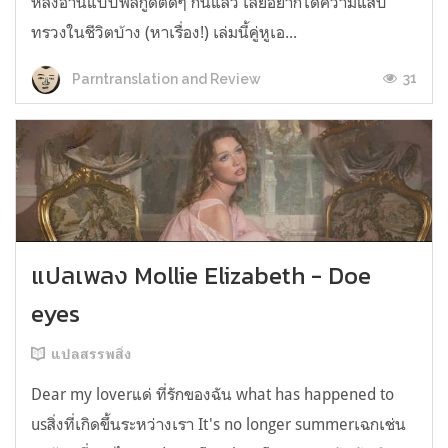
หลังอ่านแบบฟีลกู้ดติดๆ กันแล้ว เลยอยากได้ความแสบ
ทรวงในชีวิตบ้าง (หาเรื่อง!) เล่มนี้คู่หูเอ...
31
Parntranslation and Review
แปลเพลง Mollie Elizabeth - Doe
eyes
แปลสรรพสิ่ง
Dear my loverแด่ ที่รักของฉัน what has happened to
usสิ่งที่เกิดขึ้นระหว่างเรา It's no longer summerเฉกเช่น