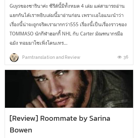
Guysของซารินาค่ะ ซีรีส์นี้มีทั้งหมด 4 เล่ม แต่สามารถอ่าน
แยกกันได้เราหยิบเล่มนี้มาอ่านก่อน เพราะเอไอแนะนำว่า
เรื่องนี้น่าจะถูกจริตเรามากกว่า555 เรื่องนี้เป็นเรื่องราวของ
TOMMASO นักกีฬาฮอกกี้ NHL กับ Carter มัณฑนากรมือ
ฉมัง ทอมมาโซเพิ่งโดนเทร...
36
Parntranslation and Review
[Review] Roommate by Sarina
Bowen