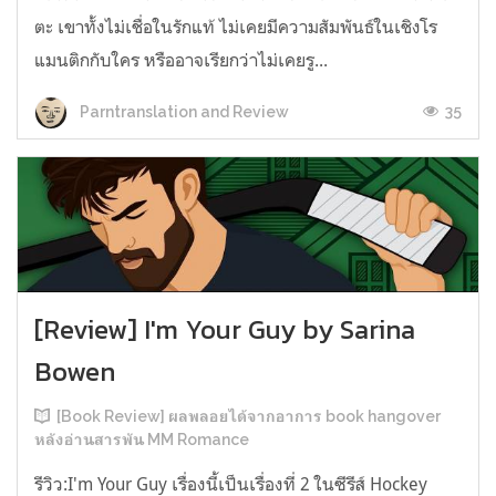
ตะ เขาทั้งไม่เชื่อในรักแท้ ไม่เคยมีความสัมพันธ์ในเชิงโร
แมนติกกับใคร หรืออาจเรียกว่าไม่เคยรู...
35
Parntranslation and Review
[Review] I'm Your Guy by Sarina
Bowen
[Book Review] ผลพลอยได้จากอาการ book hangover
หลังอ่านสารพัน MM Romance
รีวิว:I'm Your Guy เรื่องนี้เป็นเรื่องที่ 2 ในซีรีส์ Hockey