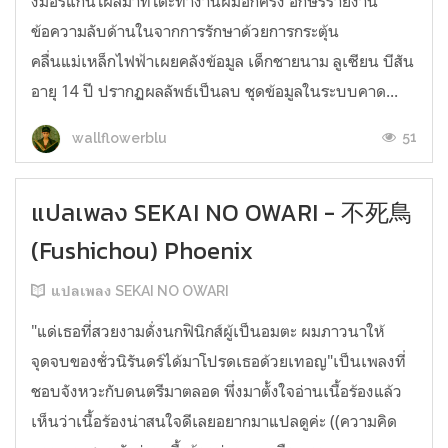
งมอร์แกนโผล่มาที่โต๊ะทำงานผมอีกครั้ง อักษรรายงาน
ข้อความลับด้านในจากการรักษาด้วยการกระตุ้น
คลื่นแม่เหล็กไฟฟ้าเผยคลังข้อมูล เด็กชายนาม ลูเซียน บีสัน
อายุ 14 ปี ปรากฏผลลัพธ์เป็นลบ ชุดข้อมูลในระบบคาด...
51
wallflowerblu
แปลเพลง SEKAI NO OWARI - 不死鳥
(Fushichou) Phoenix
แปลเพลง SEKAI NO OWARI
"แด่เธอที่สวยงามดั่งนกฟินิกส์ผู้เป็นอมตะ ผมภาวนาให้
จุดจบของชั่วนิรันดร์ได้มาโปรดเธอด้วยเทอญ"เป็นเพลงที่
ชอบจังหวะกับดนตรีมาตลอด พึ่งมาตั้งใจอ่านเนื้อร้องแล้ว
เห็นว่าเนื้อร้องน่าสนใจดีเลยอยากมาแปลดูค่ะ ((ความคิด