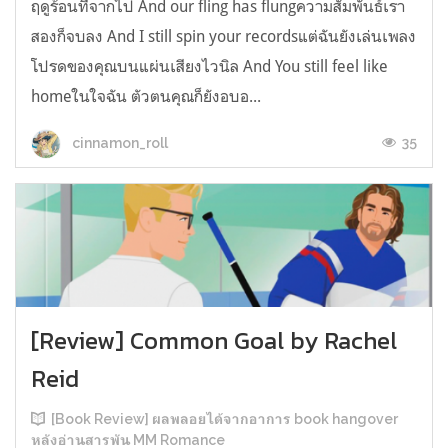
ฤดูร้อนที่จากไป And our fling has flungความสัมพันธ์เรา
สองก็จบลง And I still spin your recordsแต่ฉันยังเล่นเพลง
โปรดของคุณบนแผ่นเสียงไวนิล And You still feel like
homeในใจฉัน ตัวตนคุณก็ยังอบอ...
35
cinnamon_roll
[Review] Common Goal by Rachel
Reid
[Book Review] ผลพลอยได้จากอาการ book hangover
หลังอ่านสารพัน MM Romance