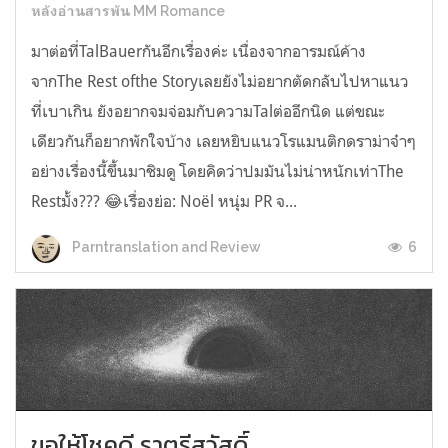
หลังอ่านสารพัน MM Romance
มาต่อที่TalBauerกันอีกเรื่องค่ะ เนื่องจากอารมณ์ค้าง
จากThe Rest ofthe Storyเลยยังไม่อยากตัดกลับไปหาแนว
ที่เบาเกิน ยังอยากจมจ่อมกับความTalต่ออีกนิด แต่ขณะ
เดียวกันก็อยากพักใจบ้าง เลยหยิบแนวโรแมนติกดราม่าจ๋าๆ
อย่างเรื่องนี้ขึ้นมาชิมดู โดยคิดว่าปมมันไม่น่าหนักเท่าThe
Restมั้ง??? 😂เรื่องย่อ: Noël หนุ่ม PR จ...
6
Parntranslation and Review
ขอให้โชคดี ราตรีสวัสดิ์