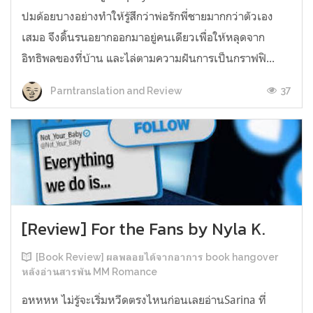
ปมด้อยบางอย่างทำให้รู้สึกว่าพ่อรักพี่ชายมากกว่าตัวเอง
เสมอ จึงดิ้นรนอยากออกมาอยู่คนเดียวเพื่อให้หลุดจาก
อิทธิพลของที่บ้าน และไล่ตามความฝันการเป็นกราฟฟิ...
37
Parntranslation and Review
[Review] For the Fans by Nyla K.
[Book Review] ผลพลอยได้จากอาการ book hangover
หลังอ่านสารพัน MM Romance
อหหหห ไม่รู้จะเริ่มหวีดตรงไหนก่อนเลยอ่านSarina ที่