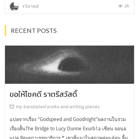
2k
รวีภาคย์
RECENT POSTS
ขอให้โชคดี ราตรีสวัสดิ์
my translated works and writing pieces
แปลจากเรื่อง “Godspeed and Goodnight”ผลงานในรวม
เรื่องสั้นThe Bridge to Lucy Dunne Exurb1a เขียน จอนอ
แปล Reven บรรณาธิการ * เขาตื่นมาในสภาพล่อนจ้อน ลิ้น