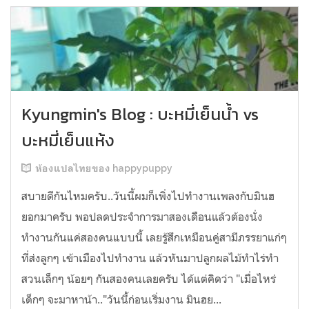
Kyungmin's Blog : บะหมี่เย็นน้ำ vs
บะหมี่เย็นแห้ง
ห้องแปลไทยของ happypuppy
สบายดีกันไหมครับ..วันนี้ผมก็เพิ่งไปทำงานเพลงกับมินฮ
ยอกมาครับ พอปลดประจำการมาสองเดือนแล้วต้องนั่ง
ทำงานกันแค่สองคนแบบนี้ เลยรู้สึกเหมือนคู่สามีภรรยาแก่ๆ
ที่ส่งลูกๆ เข้าเมืองไปทำงาน แล้วหันมาปลูกผลไม้ทำไร่ทำ
สวนเล็กๆ น้อยๆ กันสองคนเลยครับ ได้แต่คิดว่า "เมื่อไหร่
เด็กๆ จะมาหาน้า.."วันนี้ก่อนเริ่มงาน มินฮย...