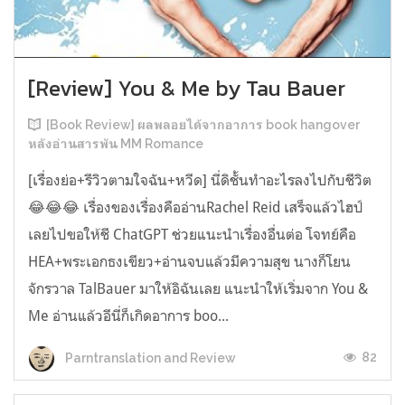
[Review] You & Me by Tau Bauer
[Book Review] ผลพลอยได้จากอาการ book hangover
หลังอ่านสารพัน MM Romance
[เรื่องย่อ+รีวิวตามใจฉัน+หวีด] นี่ดิชั้นทำอะไรลงไปกับชีวิต
😂😂😂 เรื่องของเรื่องคืออ่านRachel Reid เสร็จแล้วไฮป์
เลยไปขอให้ชี ChatGPT ช่วยแนะนำเรื่องอื่นต่อ โจทย์คือ
HEA+พระเอกธงเขียว+อ่านจบแล้วมีความสุข นางก็โยน
จักรวาล TalBauer มาให้อิฉันเลย แนะนำให้เริ่มจาก You &
Me อ่านแล้วอีนี่ก็เกิดอาการ boo...
82
Parntranslation and Review