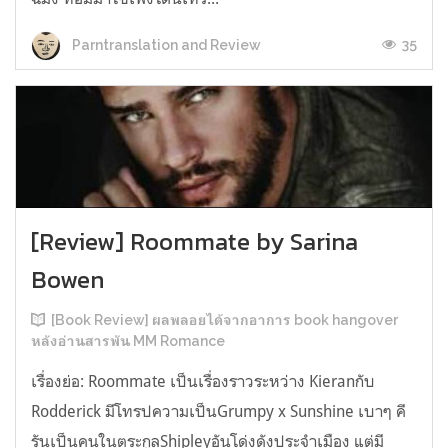
35
Parntranslation and Review
[Review] Roommate by Sarina
Bowen
[Book Review] ผลพลอยได้จากอาการ book hangover
หลังอ่านสารพัน MM Romance
เรื่องย่อ: Roommate เป็นเรื่องราวระหว่าง Kieranกับ
Rodderick มีโทรปความเป็นGrumpy x Sunshine เบาๆ คี
รันเป็นคนในตระกูลShipleyอันโด่งดังประจำเมือง แต่มี