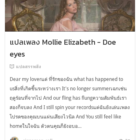
แปลเพลง Mollie Elizabeth - Doe
eyes
แปลสรรพสิ่ง
Dear my loverแด่ ที่รักของฉัน what has happened to
usสิ่งที่เกิดขึ้นระหว่างเรา It's no longer summerเฉกเช่น
ฤดูร้อนที่จากไป And our fling has flungความสัมพันธ์เรา
สองก็จบลง And I still spin your recordsแต่ฉันยังเล่นเพลง
โปรดของคุณบนแผ่นเสียงไวนิล And You still feel like
homeในใจฉัน ตัวตนคุณก็ยังอบอ...