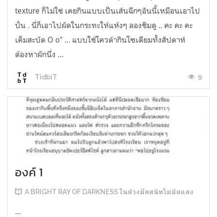
texture ก็ไม่ใช่ เคยกินแบบเป็นเส้นฉีกๆอันนี้เหมือนเอาไป
ปั่น . นี่ก็เอาไปผัดในกระทะให้แห้งๆ ลองชิมดู .. คะ คะ คะ
เค็มสะบัด O o" ... แบบใช้โควต้ากินโซเดียมทั้งสัปดาห์
ต้องหาผักนึ่ง ...
9
TidbiT
องค์ 1
A BRIGHT RAY OF DARKNESS ในห้วงมืดสนิทไม่มิดแสง
...