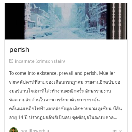
perish
incarnate (crimson stain)
To come into existence, prevail and perish. Müeller
view สัปดาห์ที่สามของเดือนกรกฎาคม รายงานอีกฉบับขอ
งมอร์แกนโผล่มาที่โต๊ะทำงานผมอีกครั้ง อักษรรายงาน
ข้อความลับด้านในจากการรักษาด้วยการกระตุ้น
คลื่นแม่เหล็กไฟฟ้าเผยคลังข้อมูล เด็กชายนาม ลูเซียน บีสัน
อายุ 14 ปี ปรากฏผลลัพธ์เป็นลบ ชุดข้อมูลในระบบคาด...
51
wallflowerblu