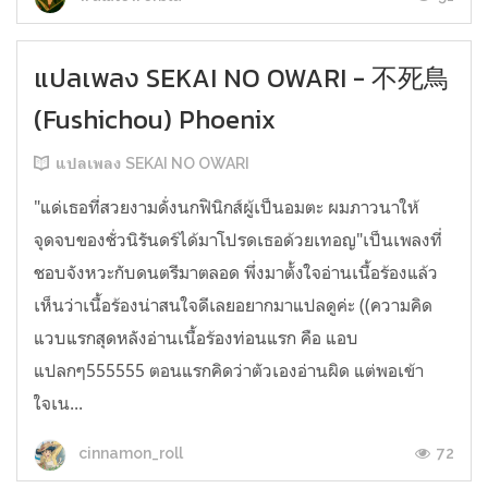
แปลเพลง SEKAI NO OWARI - 不死鳥
(Fushichou) Phoenix
แปลเพลง SEKAI NO OWARI
"แด่เธอที่สวยงามดั่งนกฟินิกส์ผู้เป็นอมตะ ผมภาวนาให้
จุดจบของชั่วนิรันดร์ได้มาโปรดเธอด้วยเทอญ"เป็นเพลงที่
ชอบจังหวะกับดนตรีมาตลอด พึ่งมาตั้งใจอ่านเนื้อร้องแล้ว
เห็นว่าเนื้อร้องน่าสนใจดีเลยอยากมาแปลดูค่ะ ((ความคิด
แวบแรกสุดหลังอ่านเนื้อร้องท่อนแรก คือ แอบ
แปลกๆ555555 ตอนแรกคิดว่าตัวเองอ่านผิด แต่พอเข้า
ใจเน...
72
cinnamon_roll