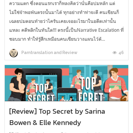
ความแตก ซึ่งตอนแรกเราก็หลงคิดว่านั่นคือปมหลัก แต่
ไม่ใช่จ้าพอพ้นตรงนั้นมาได้ ทุกอย่างทำท่าจะดี คนเขียนก็
เฉลยปมตอนท้ายว่าไครันเคยเจออะไรมาในอดีตเท่านั้น
แหละ คดีพลิกในทันใด!!! ตรงนี้เป็นNarrative Escalation ที่
ชอบมาก ทำให้รู้สึกเหมือนคนเขียนวางแผนไว้ตั...
46
Parntranslation and Review
[Review] Top Secret by Sarina
Bowen & Elle Kennedy