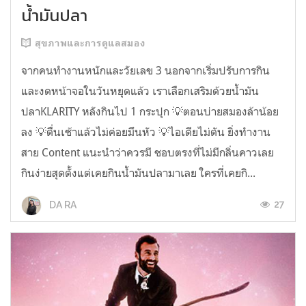
น้ำมันปลา
สุขภาพและการดูแลสมอง
จากคนทำงานหนักและวัยเลข 3 นอกจากเริ่มปรับการกิน
และงดหน้าจอในวันหยุดแล้ว เราเลือกเสริมด้วยน้ำมัน
ปลาKLARITY หลังกินไป 1 กระปุก 💡ตอนบ่ายสมองล้าน้อย
ลง 💡ตื่นเช้าแล้วไม่ค่อยมึนหัว 💡ไอเดียไม่ตัน ยิ่งทำงาน
สาย Content แนะนำว่าควรมี ชอบตรงที่ไม่มีกลิ่นคาวเลย
กินง่ายสุดตั้งแต่เคยกินน้ำมันปลามาเลย ใครที่เคยกิ...
27
DA RA