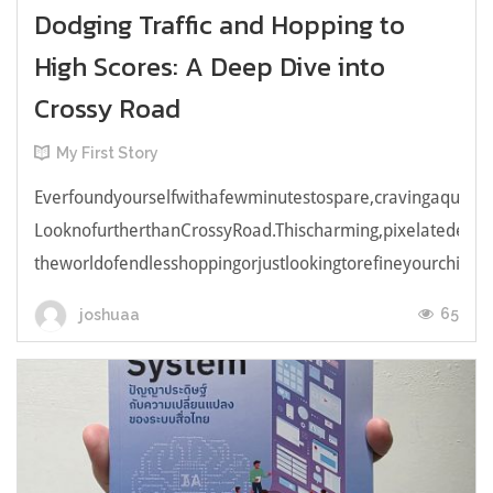
Dodging Traffic and Hopping to
High Scores: A Deep Dive into
Crossy Road
My First Story
Everfoundyourselfwithafewminutestospare,cravingaquick,e
LooknofurtherthanCrossyRoad.Thischarming,pixelatedendl
theworldofendlesshoppingorjustlookingtorefineyourchicken
65
joshuaa