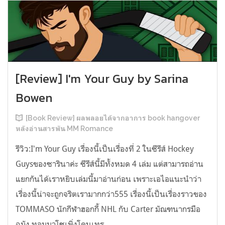
[Review] I'm Your Guy by Sarina
Bowen
[Book Review] ผลพลอยได้จากอาการ book hangover
หลังอ่านสารพัน MM Romance
รีวิว:I'm Your Guy เรื่องนี้เป็นเรื่องที่ 2 ในซีรีส์ Hockey
Guysของซารินาค่ะ ซีรีส์นี้มีทั้งหมด 4 เล่ม แต่สามารถอ่าน
แยกกันได้เราหยิบเล่มนี้มาอ่านก่อน เพราะเอไอแนะนำว่า
เรื่องนี้น่าจะถูกจริตเรามากกว่า555 เรื่องนี้เป็นเรื่องราวของ
TOMMASO นักกีฬาฮอกกี้ NHL กับ Carter มัณฑนากรมือ
ฉมัง ทอมมาโซเพิ่งโดนเทร...