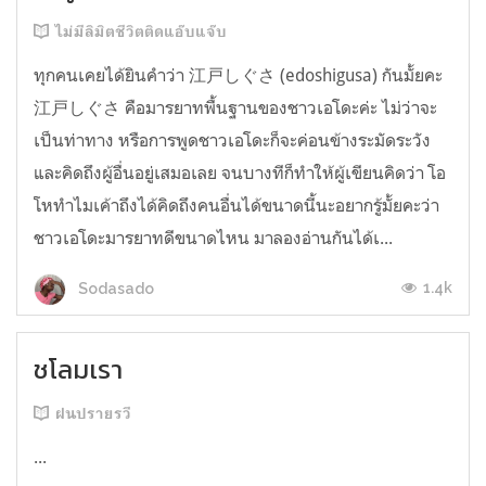
ไม่มีลิมิตชีวิตติดแอ๊บแจ๊บ
ทุกคนเคยได้ยินคำว่า 江戸しぐさ (edoshigusa) กันมั้ยคะ
江戸しぐさ คือมารยาทพื้นฐานของชาวเอโดะค่ะ ไม่ว่าจะ
เป็นท่าทาง หรือการพูดชาวเอโดะก็จะค่อนข้างระมัดระวัง
และคิดถึงผู้อื่นอยู่เสมอเลย จนบางทีก็ทำให้ผู้เขียนคิดว่า โอ
โหทำไมเค้าถึงได้คิดถึงคนอื่นได้ขนาดนี้นะอยากรู้มั้ยคะว่า
ชาวเอโดะมารยาทดีขนาดไหน มาลองอ่านกันได้เ...
1.4k
Sodasado
ชโลมเรา
ฝนปรายรวี
...