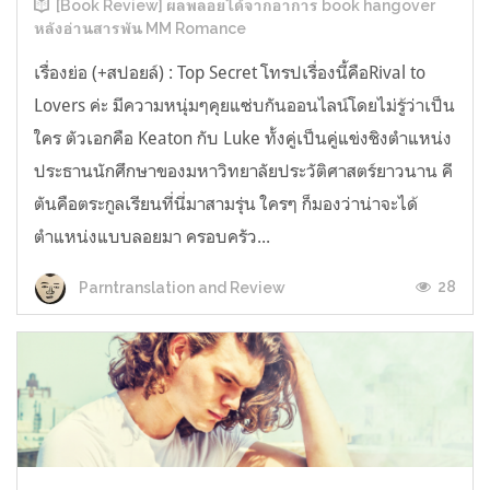
[Book Review] ผลพลอยได้จากอาการ book hangover
หลังอ่านสารพัน MM Romance
เรื่องย่อ (+สปอยล์) : Top Secret โทรปเรื่องนี้คือRival to
Lovers ค่ะ มีความหนุ่มๆคุยแซ่บกันออนไลน์โดยไม่รู้ว่าเป็น
ใคร ตัวเอกคือ Keaton กับ Luke ทั้งคู่เป็นคู่แข่งชิงตำแหน่ง
ประธานนักศึกษาของมหาวิทยาลัยประวัติศาสตร์ยาวนาน คี
ตันคือตระกูลเรียนที่นี่มาสามรุ่น ใครๆ ก็มองว่าน่าจะได้
ตำแหน่งแบบลอยมา ครอบครัว...
28
Parntranslation and Review