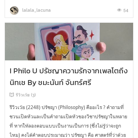
54
lalala_lacuna
I Philo U ปรัชญาความรักจากเพลโตถึง
นิทเช By ชมะนันท์ จันทร์ศรี
รีวิวเว้ย (3)
รีวิวเว้ย (2248) ปรัชญา (Philosophy) คืออะไร ? คำถามที่
ชวนเปิดหัวและเป็นคำถามเปิดหัวของวิชาปรัชญาในหลาย
ที่ หากให้ลองตอบแบบเป็นงานเป็นการ (ซึ่งไม่รู้ว่าจะถูก
ไหม) คงได้คำตอบประมาณว่า ปรัชญา คือ ศาสตร์ที่ว่าด้วย