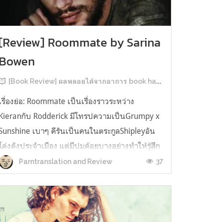
[Review] Roommate by Sarina
Bowen
[Book Review] ผลพลอยได้จากอาการ book hangover หลังอ่านสารพัน MM Romance
เรื่องย่อ: Roommate เป็นเรื่องราวระหว่าง
Kieranกับ Rodderick มีโทรปความเป็นGrumpy x
Sunshine เบาๆ คีรันเป็นคนในตระกูลShipleyอัน
โด่งดังประจำเมือง แต่มีปมด้อยบางอย่างทำให้รู้สึก
ว่าพ่อรักพี่ชายมากกว่าตัวเองเสมอ จึงดิ้นรนอยาก
37
Parntranslation and Review
ออกมาอยู่คนเดียวเพื่อให้หลุดจากอิทธิพลของที่
บ้าน และไล่ตามความฝันการเป็นกราฟฟิ...