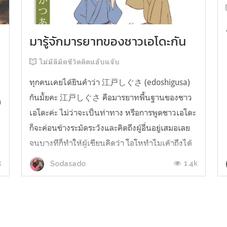
มารู้จักมารยาทของชาวเอโดะกัน
ไม่มีลิมิตชีวิตติดแอ๊บแจ๊บ
ทุกคนเคยได้ยินคำว่า 江戸しぐさ (edoshigusa)
กันมั้ยคะ 江戸しぐさ คือมารยาทพื้นฐานของชาว
า
เอโดะค่ะ ไม่ว่าจะเป็นท่าทาง หรือการพูดชาวเอโดะ
ก็จะค่อนข้างระมัดระวังและคิดถึงผู้อื่นอยู่เสมอเลย
จนบางทีก็ทำให้ผู้เขียนคิดว่า โอโหทำไมเค้าถึงได้
คิดถึงคนอื่นได้ขนาดนี้นะอยากรู้มั้ยคะว่าชาวเอโดะ
k
1.4k
Sodasado
มารยาทดีขนาดไหน มาลองอ่านกันได้เ...