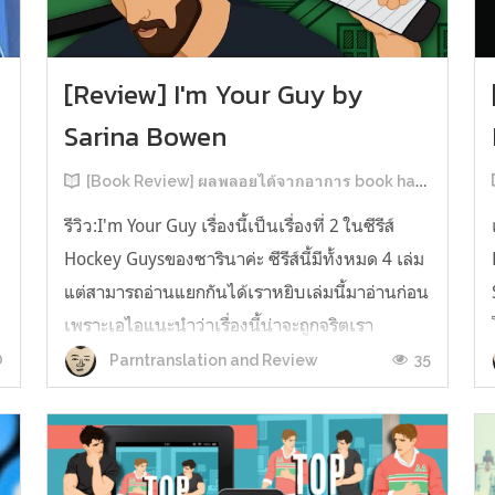
[Review] I'm Your Guy by
Sarina Bowen
[Book Review] ผลพลอยได้จากอาการ book hangover หลังอ่านสารพัน MM Romance
รีวิว:I'm Your Guy เรื่องนี้เป็นเรื่องที่ 2 ในซีรีส์
Hockey Guysของซารินาค่ะ ซีรีส์นี้มีทั้งหมด 4 เล่ม
แต่สามารถอ่านแยกกันได้เราหยิบเล่มนี้มาอ่านก่อน
เพราะเอไอแนะนำว่าเรื่องนี้น่าจะถูกจริตเรา
มากกว่า555 เรื่องนี้เป็นเรื่องราวของ TOMMASO
0
35
Parntranslation and Review
ก
นักกีฬาฮอกกี้ NHL กับ Carter มัณฑนากรมือฉมัง
ทอมมาโซเพิ่งโดนเทร...