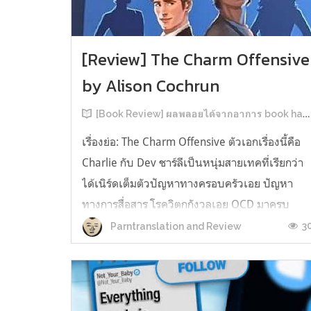
[Review] The Charm Offensive
by Alison Cochrun
[Book Review] ผลพลอยได้จากอาการ book hangover หลังอ่านสารพัน MM Romance
เรื่องย่อ: The Charm Offensive ตัวเอกเรื่องนี้คือ
Charlie กับ Dev ชาร์ลีเป็นหนุ่มสายเทคที่เรียกว่า
ได้เนิร์ดเต็มตัวปัญหาทางครอบครัวเอย ปัญหา
ทางการสื่อสาร โรควิตกกังวลเอย OCD มาครบ
เรียกได้ว่าครบองค์ประกอบความโอตะ เขาทั้งไม่
3
Parntranslation and Review
เชื่อในรักแท้ ไม่เคยมีความสัมพันธ์ในเชิงโรแมนติ
กับใคร หรืออาจเรียกว่าไม่เคยรู...