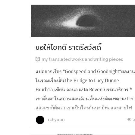
ขอให้โชคดี ราตรีสวัสดิ์
my translated works and writing pieces
แปลจากเรื่อง “Godspeed and Goodnight”ผลงา
ในรวมเรื่องสั้นThe Bridge to Lucy Dunne
Exurb1a เขียน จอนอ แปล Reven บรรณาธิการ *
เขาตื่นมาในสภาพล่อนจ้อน ลิ้นแห้งติดเพดานปาก
แล้วเขาก็คิดว่า เราเป็นใครกันนะ มีท่อและสายไฟ
อยู่ในตัว เกิดความรู้สึกอยากฉี่ และแม้ตัวเขาจะ
rchyuan
เหยียดตรง ก็มีแต่ความมืดมิดอยู่เบื้องหน้...