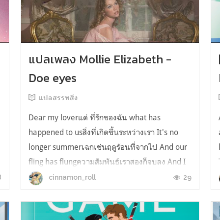
y
แปลเพลง Mollie Elizabeth -
Doe eyes
แปลสรรพสิ่ง
Dear my loverแด่ ที่รักของฉัน what has
happened to usสิ่งที่เกิดขึ้นระหว่างเรา It's no
longer summerเฉกเช่นฤดูร้อนที่จากไป And our
fling has flungความสัมพันธ์เราสองก็จบลง And I
still spin your recordsแต่ฉันยังเล่นเพลงโปรดของ
8
29
cinnamon_roll
คุณบนแผ่นเสียงไวนิล And You still feel like
homeในใจฉัน ตัวตนคุณก็ยังอบอ...