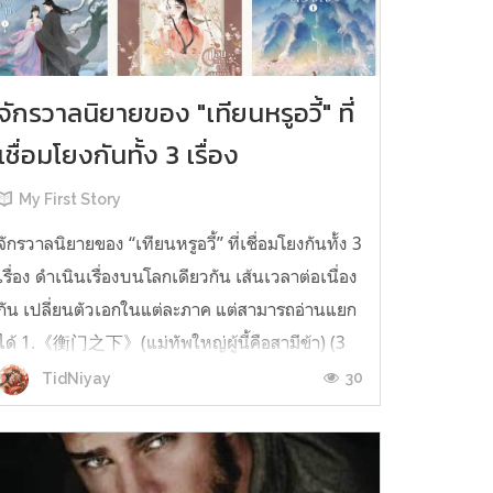
จักรวาลนิยายของ "เทียนหรูอวี้" ที่
เชื่อมโยงกันทั้ง 3 เรื่อง
My First Story
จักรวาลนิยายของ “เทียนหรูอวี้” ที่เชื่อมโยงกันทั้ง 3
เรื่อง ดำเนินเรื่องบนโลกเดียวกัน เส้นเวลาต่อเนื่อง
กัน เปลี่ยนตัวเอกในแต่ละภาค แต่สามารถอ่านแยก
ได้ 1.《衡门之下》(แม่ทัพใหญ่ผู้นี้คือสามีข้า) (3
เล่มจบ) เป็นเรื่องที่เกิดก่อน เล่าเรื่องของ ฝูถิง กับ
30
TidNiyay
หลี่ชีฉือ ที่ต้องแต่งงานกันก่อนจะใช้ชีวิตห่างไกล
กัน...