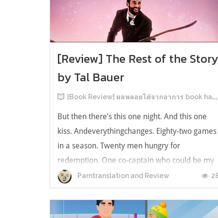
[Review] The Rest of the Stor
by Tal Bauer
[Book Review] ผลพลอยได้จากอาการ book hangover หลังอ่านสารพัน MM Romance
But then there’s this one night. And this one
kiss. Andeverythingchanges. Eighty-two games
in a season. Twenty men hungry for
redemption. One co-captain who could be my
forever. This is the rest of the story. หลังอ่าน
2
Parntranslation and Review
แบบฟีลกู้ดติดๆ กันแล้ว เลยอยากได้ความแสบ
ทรวงในชีวิตบ้าง (หาเรื่อง!) เล่มนี้คู่หูเอ...