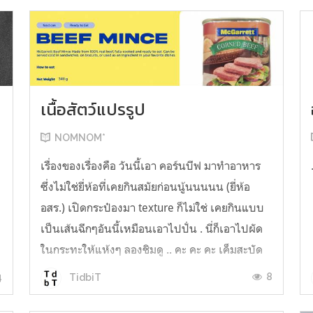
เนื้อสัตว์แปรรูป
NOMNOM*
น
เรื่องของเรื่องคือ วันนี้เอา คอร์นบีฟ มาทำอาหาร
ซึ่งไม่ใช่ยี่ห้อที่เคยกินสมัยก่อนนู้นนนนน (ยี่ห้อ
อสร.) เปิดกระป๋องมา texture ก็ไม่ใช่ เคยกินแบบ
เป็นเส้นฉีกๆอันนี้เหมือนเอาไปปั่น . นี่ก็เอาไปผัด
ในกระทะให้แห้งๆ ลองชิมดู .. คะ คะ คะ เค็มสะบัด
O o" ... แบบใช้โควต้ากินโซเดียมทั้งสัปดาห์
4
8
TidbiT
ต้องหาผักนึ่ง ...