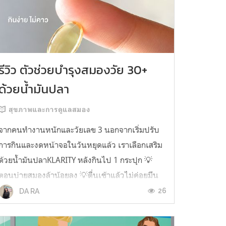
รีวิว ตัวช่วยบำรุงสมองวัย 30+
ด้วยน้ำมันปลา
สุขภาพและการดูแลสมอง
จากคนทำงานหนักและวัยเลข 3 นอกจากเริ่มปรับ
การกินและงดหน้าจอในวันหยุดแล้ว เราเลือกเสริม
ด้วยน้ำมันปลาKLARITY หลังกินไป 1 กระปุก 💡
ตอนบ่ายสมองล้าน้อยลง 💡ตื่นเช้าแล้วไม่ค่อยมึน
หัว 💡ไอเดียไม่ตัน ยิ่งทำงานสาย Content แนะนำ
26
DA RA
ว่าควรมี ชอบตรงที่ไม่มีกลิ่นคาวเลย กินง่ายสุด
ตั้งแต่เคยกินน้ำมันปลามาเลย ใครที่เคยกิ...