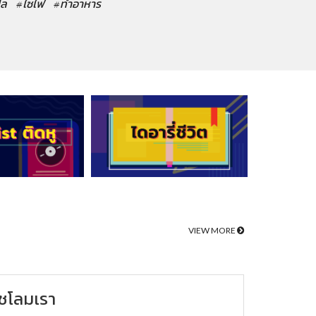
ปล
#ไซไฟ
#ทำอาหาร
VIEW MORE
ชโลมเรา