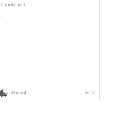
ฝนปรายรวี
...
2k
รวีภาคย์