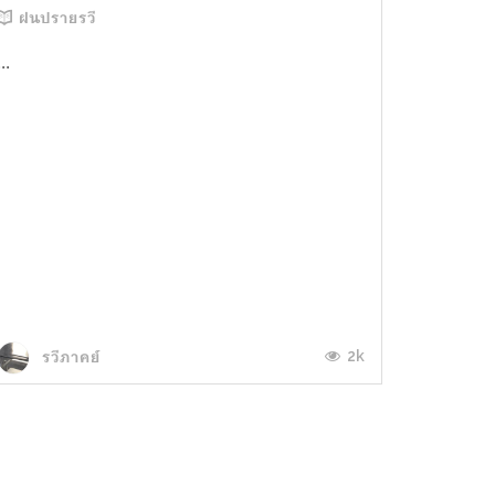
ฝนปรายรวี
...
2k
รวีภาคย์