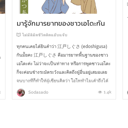
มารู้จักมารยาทของชาวเอโดะกัน
ไม่มีลิมิตชีวิตติดแอ๊บแจ๊บ
ทุกคนเคยได้ยินคำว่า 江戸しぐさ (edoshigusa)
กันมั้ยคะ 江戸しぐさ คือมารยาทพื้นฐานของชาว
า
เอโดะค่ะ ไม่ว่าจะเป็นท่าทาง หรือการพูดชาวเอโดะ
ก็จะค่อนข้างระมัดระวังและคิดถึงผู้อื่นอยู่เสมอเลย
จนบางทีก็ทำให้ผู้เขียนคิดว่า โอโหทำไมเค้าถึงได้
คิดถึงคนอื่นได้ขนาดนี้นะอยากรู้มั้ยคะว่าชาวเอโดะ
k
1.4k
Sodasado
มารยาทดีขนาดไหน มาลองอ่านกันได้เ...