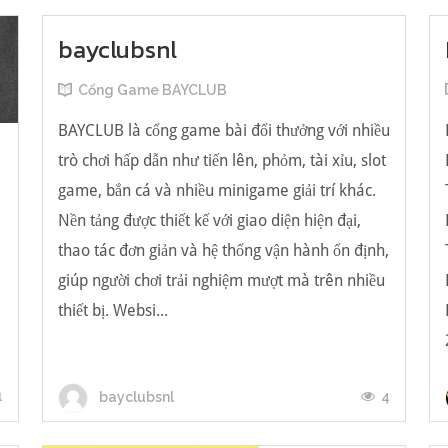
bayclubsnl
Cổng Game BAYCLUB
BAYCLUB là cổng game bài đổi thưởng với nhiều
trò chơi hấp dẫn như tiến lên, phỏm, tài xỉu, slot
game, bắn cá và nhiều minigame giải trí khác.
Nền tảng được thiết kế với giao diện hiện đại,
น
thao tác đơn giản và hệ thống vận hành ổn định,
giúp người chơi trải nghiệm mượt mà trên nhiều
thiết bị. Websi...
1
4
bayclubsnl