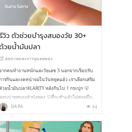
รีวิว ตัวช่วยบำรุงสมองวัย 30+
ด้วยน้ำมันปลา
สุขภาพและการดูแลสมอง
จากคนทำงานหนักและวัยเลข 3 นอกจากเริ่มปรับ
การกินและงดหน้าจอในวันหยุดแล้ว เราเลือกเสริม
ด้วยน้ำมันปลาKLARITY หลังกินไป 1 กระปุก 💡
ตอนบ่ายสมองล้าน้อยลง 💡ตื่นเช้าแล้วไม่ค่อยมึน
หัว 💡ไอเดียไม่ตัน ยิ่งทำงานสาย Content แนะนำ
24
DA RA
ว่าควรมี ชอบตรงที่ไม่มีกลิ่นคาวเลย กินง่ายสุด
ตั้งแต่เคยกินน้ำมันปลามาเลย ใครที่เคยกิ...