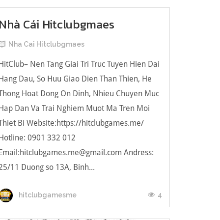
Nhà Cái Hitclubgmaes
Nha Cai Hitclubgmaes
HitClub– Nen Tang Giai Tri Truc Tuyen Hien Dai
Hang Dau, So Huu Giao Dien Than Thien, He
Thong Hoat Dong On Dinh, Nhieu Chuyen Muc
Hap Dan Va Trai Nghiem Muot Ma Tren Moi
Thiet Bi Website:https://hitclubgames.me/
Hotline: 0901 332 012
Email:
hitclubgames.me@gmail.com
Andress:
25/11 Duong so 13A, Binh...
4
hitclubgamesme