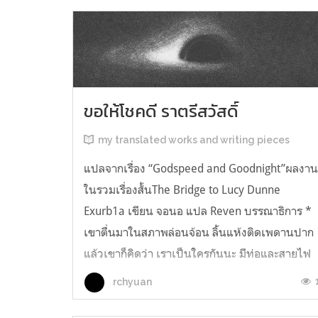
ขอให้โชคดี ราตรีสวัสดิ์
my translated works and writing pieces
แปลจากเรื่อง “Godspeed and Goodnight”ผลงา
ในรวมเรื่องสั้นThe Bridge to Lucy Dunne
Exurb1a เขียน จอนอ แปล Reven บรรณาธิการ *
เขาตื่นมาในสภาพล่อนจ้อน ลิ้นแห้งติดเพดานปาก
แล้วเขาก็คิดว่า เราเป็นใครกันนะ มีท่อและสายไฟ
อยู่ในตัว เกิดความรู้สึกอยากฉี่ และแม้ตัวเขาจะ
rchyuan
เหยียดตรง ก็มีแต่ความมืดมิดอยู่เบื้องหน้...