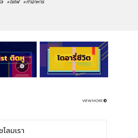
ปล
#ไซไฟ
#ทำอาหาร
VIEW MORE
ชโลมเรา