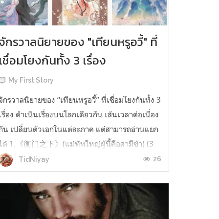
จักรวาลนิยายของ "เทียนหรูอวี้" ที่
เชื่อมโยงกันทั้ง 3 เรื่อง
My First Story
จักรวาลนิยายของ “เทียนหรูอวี้” ที่เชื่อมโยงกันทั้ง 3
เรื่อง ดำเนินเรื่องบนโลกเดียวกัน เส้นเวลาต่อเนื่อง
กัน เปลี่ยนตัวเอกในแต่ละภาค แต่สามารถอ่านแยก
ได้ 1.《衡门之下》(แม่ทัพใหญ่ผู้นี้คือสามีข้า) (3
เล่มจบ) เป็นเรื่องที่เกิดก่อน เล่าเรื่องของ ฝูถิง กับ
26
TidNiyay
หลี่ชีฉือ ที่ต้องแต่งงานกันก่อนจะใช้ชีวิตห่างไกล
กัน...