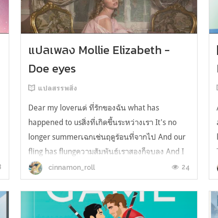
y
แปลเพลง Mollie Elizabeth -
Doe eyes
แปลสรรพสิ่ง
Dear my loverแด่ ที่รักของฉัน what has
happened to usสิ่งที่เกิดขึ้นระหว่างเรา It's no
longer summerเฉกเช่นฤดูร้อนที่จากไป And our
fling has flungความสัมพันธ์เราสองก็จบลง And I
still spin your recordsแต่ฉันยังเล่นเพลงโปรดของ
8
24
cinnamon_roll
คุณบนแผ่นเสียงไวนิล And You still feel like
homeในใจฉัน ตัวตนคุณก็ยังอบอ...