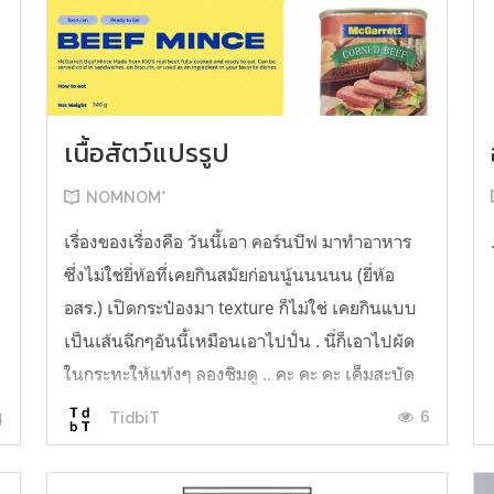
เนื้อสัตว์แปรรูป
NOMNOM*
เรื่องของเรื่องคือ วันนี้เอา คอร์นบีฟ มาทำอาหาร
ซึ่งไม่ใช่ยี่ห้อที่เคยกินสมัยก่อนนู้นนนนน (ยี่ห้อ
อสร.) เปิดกระป๋องมา texture ก็ไม่ใช่ เคยกินแบบ
เป็นเส้นฉีกๆอันนี้เหมือนเอาไปปั่น . นี่ก็เอาไปผัด
ในกระทะให้แห้งๆ ลองชิมดู .. คะ คะ คะ เค็มสะบัด
O o" ... แบบใช้โควต้ากินโซเดียมทั้งสัปดาห์
4
6
TidbiT
ต้องหาผักนึ่ง ...