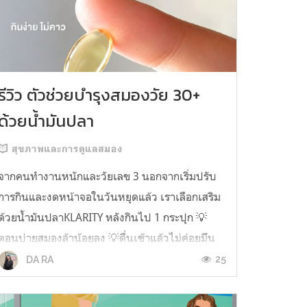
รีวิว ตัวช่วยบำรุงสมองวัย 30+
ด้วยน้ำมันปลา
สุขภาพและการดูแลสมอง
จากคนทำงานหนักและวัยเลข 3 นอกจากเริ่มปรับ
การกินและงดหน้าจอในวันหยุดแล้ว เราเลือกเสริม
ด้วยน้ำมันปลาKLARITY หลังกินไป 1 กระปุก 💡
ตอนบ่ายสมองล้าน้อยลง 💡ตื่นเช้าแล้วไม่ค่อยมึน
หัว 💡ไอเดียไม่ตัน ยิ่งทำงานสาย Content แนะนำ
25
DA RA
ว่าควรมี ชอบตรงที่ไม่มีกลิ่นคาวเลย กินง่ายสุด
ตั้งแต่เคยกินน้ำมันปลามาเลย ใครที่เคยกิ...