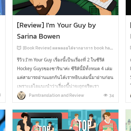
[Review] I'm Your Guy by
Sarina Bowen
[Book Review] ผลพลอยได้จากอาการ book hangover หลังอ่านสารพัน MM Romance
รีวิว:I'm Your Guy เรื่องนี้เป็นเรื่องที่ 2 ในซีรีส์
Hockey Guysของซารินาค่ะ ซีรีส์นี้มีทั้งหมด 4 เล่ม
แต่สามารถอ่านแยกกันได้เราหยิบเล่มนี้มาอ่านก่อน
เพราะเอไอแนะนำว่าเรื่องนี้น่าจะถูกจริตเรา
มากกว่า555 เรื่องนี้เป็นเรื่องราวของ TOMMASO
8
34
Parntranslation and Review
ก
นักกีฬาฮอกกี้ NHL กับ Carter มัณฑนากรมือฉมัง
ทอมมาโซเพิ่งโดนเทร...