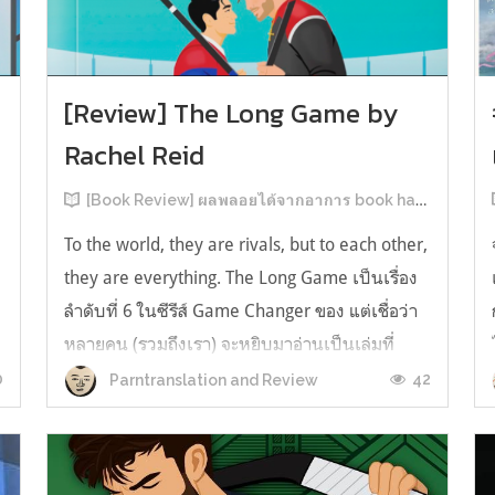
[Review] The Long Game by
Rachel Reid
[Book Review] ผลพลอยได้จากอาการ book hangover หลังอ่านสารพัน MM Romance
To the world, they are rivals, but to each other,
they are everything. The Long Game เป็นเรื่อง
ลำดับที่ 6 ในซีรีส์ Game Changer ของ แต่เชื่อว่า
หลายคน (รวมถึงเรา) จะหยิบมาอ่านเป็นเล่มที่
2หลังจากอ่าน Heated Rivalry มา555 เรื่องย่อ:
0
42
Parntranslation and Review
The Long Game เล่ม Long Game นี่จะเป็น
ประมาณ2 ปีหลังจาก HR จะดำเนินเ...