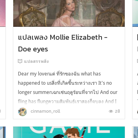
y
แปลเพลง Mollie Elizabeth -
Doe eyes
แปลสรรพสิ่ง
Dear my loverแด่ ที่รักของฉัน what has
happened to usสิ่งที่เกิดขึ้นระหว่างเรา It's no
longer summerเฉกเช่นฤดูร้อนที่จากไป And our
fling has flungความสัมพันธ์เราสองก็จบลง And I
still spin your recordsแต่ฉันยังเล่นเพลงโปรดของ
8
28
cinnamon_roll
คุณบนแผ่นเสียงไวนิล And You still feel like
homeในใจฉัน ตัวตนคุณก็ยังอบอ...