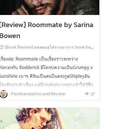
[Review] Roommate by Sarina
Bowen
[Book Review] ผลพลอยได้จากอาการ book hangover หลังอ่านสารพัน MM Romance
เรื่องย่อ: Roommate เป็นเรื่องราวระหว่าง
Kieranกับ Rodderick มีโทรปความเป็นGrumpy x
Sunshine เบาๆ คีรันเป็นคนในตระกูลShipleyอัน
โด่งดังประจำเมือง แต่มีปมด้อยบางอย่างทำให้รู้สึก
ว่าพ่อรักพี่ชายมากกว่าตัวเองเสมอ จึงดิ้นรนอยาก
37
Parntranslation and Review
ออกมาอยู่คนเดียวเพื่อให้หลุดจากอิทธิพลของที่
บ้าน และไล่ตามความฝันการเป็นกราฟฟิ...