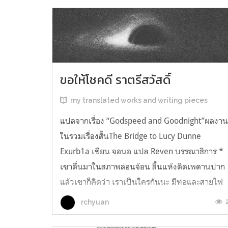
ขอให้โชคดี ราตรีสวัสดิ์
my translated works and writing pieces
แปลจากเรื่อง “Godspeed and Goodnight”ผลงา
ในรวมเรื่องสั้นThe Bridge to Lucy Dunne
Exurb1a เขียน จอนอ แปล Reven บรรณาธิการ *
เขาตื่นมาในสภาพล่อนจ้อน ลิ้นแห้งติดเพดานปาก
แล้วเขาก็คิดว่า เราเป็นใครกันนะ มีท่อและสายไฟ
อยู่ในตัว เกิดความรู้สึกอยากฉี่ และแม้ตัวเขาจะ
rchyuan
เหยียดตรง ก็มีแต่ความมืดมิดอยู่เบื้องหน้...