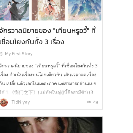
จักรวาลนิยายของ "เทียนหรูอวี้" ที่
เชื่อมโยงกันทั้ง 3 เรื่อง
My First Story
จักรวาลนิยายของ “เทียนหรูอวี้” ที่เชื่อมโยงกันทั้ง 3
เรื่อง ดำเนินเรื่องบนโลกเดียวกัน เส้นเวลาต่อเนื่อง
กัน เปลี่ยนตัวเอกในแต่ละภาค แต่สามารถอ่านแยก
ได้ 1.《衡门之下》(แม่ทัพใหญ่ผู้นี้คือสามีข้า) (3
เล่มจบ) เป็นเรื่องที่เกิดก่อน เล่าเรื่องของ ฝูถิง กับ
29
TidNiyay
หลี่ชีฉือ ที่ต้องแต่งงานกันก่อนจะใช้ชีวิตห่างไกล
กัน...