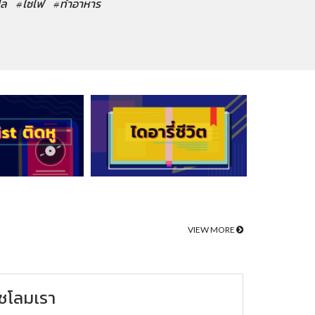
ปล
#ไซไฟ
#ทำอาหาร
VIEW MORE
ชโลมเรา