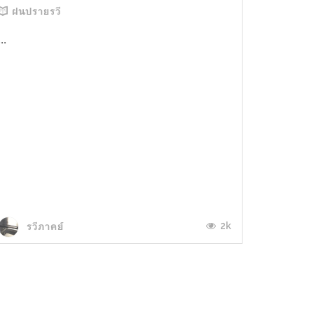
ฝนปรายรวี
...
2k
รวีภาคย์