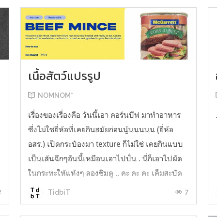
เนื้อสัตว์แปรรูป
NOMNOM*
น
เรื่องของเรื่องคือ วันนี้เอา คอร์นบีฟ มาทำอาหาร
ซึ่งไม่ใช่ยี่ห้อที่เคยกินสมัยก่อนนู้นนนนน (ยี่ห้อ
อสร.) เปิดกระป๋องมา texture ก็ไม่ใช่ เคยกินแบบ
เป็นเส้นฉีกๆอันนี้เหมือนเอาไปปั่น . นี่ก็เอาไปผัด
ในกระทะให้แห้งๆ ลองชิมดู .. คะ คะ คะ เค็มสะบัด
O o" ... แบบใช้โควต้ากินโซเดียมทั้งสัปดาห์
2
7
TidbiT
ต้องหาผักนึ่ง ...