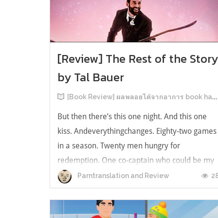
[Review] The Rest of the Stor
by Tal Bauer
[Book Review] ผลพลอยได้จากอาการ book hangover หลังอ่านสารพัน MM Romance
But then there’s this one night. And this one
kiss. Andeverythingchanges. Eighty-two games
in a season. Twenty men hungry for
redemption. One co-captain who could be my
forever. This is the rest of the story. หลังอ่าน
2
Parntranslation and Review
แบบฟีลกู้ดติดๆ กันแล้ว เลยอยากได้ความแสบ
ทรวงในชีวิตบ้าง (หาเรื่อง!) เล่มนี้คู่หูเอ...