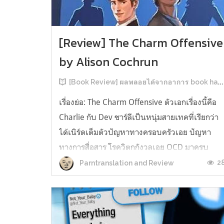
[Review] The Charm Offensive
by Alison Cochrun
[Book Review] ผลพลอยได้จากอาการ book hangover หลังอ่านสารพัน MM Romance
เรื่องย่อ: The Charm Offensive ตัวเอกเรื่องนี้คือ
Charlie กับ Dev ชาร์ลีเป็นหนุ่มสายเทคที่เรียกว่า
ได้เนิร์ดเต็มตัวปัญหาทางครอบครัวเอย ปัญหา
ทางการสื่อสาร โรควิตกกังวลเอย OCD มาครบ
เรียกได้ว่าครบองค์ประกอบความโอตะ เขาทั้งไม่
2
Parntranslation and Review
เชื่อในรักแท้ ไม่เคยมีความสัมพันธ์ในเชิงโรแมนติ
กับใคร หรืออาจเรียกว่าไม่เคยรู...