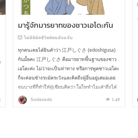
มารู้จักมารยาทของชาวเอโดะกัน
ไม่มีลิมิตชีวิตติดแอ๊บแจ๊บ
ทุกคนเคยได้ยินคำว่า 江戸しぐさ (edoshigusa)
กันมั้ยคะ 江戸しぐさ คือมารยาทพื้นฐานของชาว
า
เอโดะค่ะ ไม่ว่าจะเป็นท่าทาง หรือการพูดชาวเอโดะ
ก็จะค่อนข้างระมัดระวังและคิดถึงผู้อื่นอยู่เสมอเลย
จนบางทีก็ทำให้ผู้เขียนคิดว่า โอโหทำไมเค้าถึงได้
คิดถึงคนอื่นได้ขนาดนี้นะอยากรู้มั้ยคะว่าชาวเอโดะ
k
1.4k
Sodasado
มารยาทดีขนาดไหน มาลองอ่านกันได้เ...