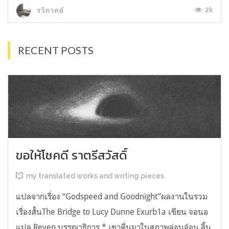
2k
รวีภาคย์
RECENT POSTS
ขอให้โชคดี ราตรีสวัสดิ์
my translated works and writing pieces
แปลจากเรื่อง “Godspeed and Goodnight”ผลงานในรวม
เรื่องสั้นThe Bridge to Lucy Dunne Exurb1a เขียน จอนอ
แปล Reven บรรณาธิการ * เขาตื่นมาในสภาพล่อนจ้อน ลิ้น