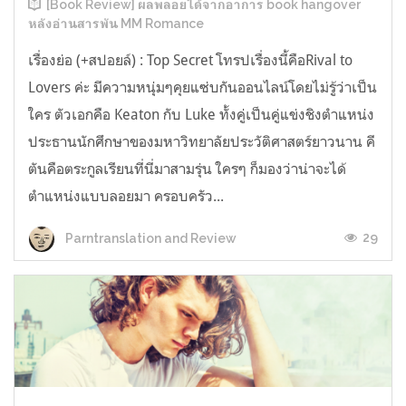
[Book Review] ผลพลอยได้จากอาการ book hangover
หลังอ่านสารพัน MM Romance
เรื่องย่อ (+สปอยล์) : Top Secret โทรปเรื่องนี้คือRival to
Lovers ค่ะ มีความหนุ่มๆคุยแซ่บกันออนไลน์โดยไม่รู้ว่าเป็น
ใคร ตัวเอกคือ Keaton กับ Luke ทั้งคู่เป็นคู่แข่งชิงตำแหน่ง
ประธานนักศึกษาของมหาวิทยาลัยประวัติศาสตร์ยาวนาน คี
ตันคือตระกูลเรียนที่นี่มาสามรุ่น ใครๆ ก็มองว่าน่าจะได้
ตำแหน่งแบบลอยมา ครอบครัว...
29
Parntranslation and Review