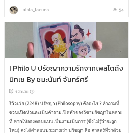
54
lalala_lacuna
I Philo U ปรัชญาความรักจากเพลโตถึง
นิทเช By ชมะนันท์ จันทร์ศรี
รีวิวเว้ย (3)
รีวิวเว้ย (2248) ปรัชญา (Philosophy) คืออะไร ? คำถามที่
ชวนเปิดหัวและเป็นคำถามเปิดหัวของวิชาปรัชญาในหลาย
ที่ หากให้ลองตอบแบบเป็นงานเป็นการ (ซึ่งไม่รู้ว่าจะถูก
ไหม) คงได้คำตอบประมาณว่า ปรัชญา คือ ศาสตร์ที่ว่าด้วย