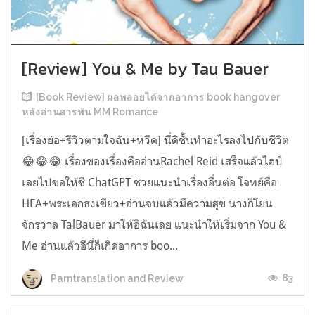
[Review] You & Me by Tau Bauer
[Book Review] ผลพลอยได้จากอาการ book hangover
หลังอ่านสารพัน MM Romance
[เรื่องย่อ+รีวิวตามใจฉัน+หวีด] นี่ดิชั้นทำอะไรลงไปกับชีวิต
😂😂😂 เรื่องของเรื่องคืออ่านRachel Reid เสร็จแล้วไฮป์
เลยไปขอให้ชี ChatGPT ช่วยแนะนำเรื่องอื่นต่อ โจทย์คือ
HEA+พระเอกธงเขียว+อ่านจบแล้วมีความสุข นางก็โยน
จักรวาล TalBauer มาให้อิฉันเลย แนะนำให้เริ่มจาก You &
Me อ่านแล้วอีนี่ก็เกิดอาการ boo...
83
Parntranslation and Review