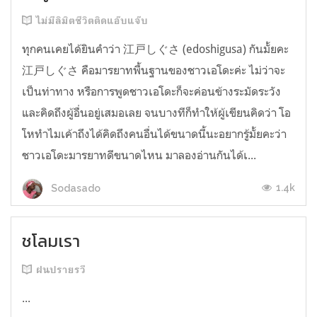
ไม่มีลิมิตชีวิตติดแอ๊บแจ๊บ
ทุกคนเคยได้ยินคำว่า 江戸しぐさ (edoshigusa) กันมั้ยคะ
江戸しぐさ คือมารยาทพื้นฐานของชาวเอโดะค่ะ ไม่ว่าจะ
เป็นท่าทาง หรือการพูดชาวเอโดะก็จะค่อนข้างระมัดระวัง
และคิดถึงผู้อื่นอยู่เสมอเลย จนบางทีก็ทำให้ผู้เขียนคิดว่า โอ
โหทำไมเค้าถึงได้คิดถึงคนอื่นได้ขนาดนี้นะอยากรู้มั้ยคะว่า
ชาวเอโดะมารยาทดีขนาดไหน มาลองอ่านกันได้เ...
1.4k
Sodasado
ชโลมเรา
ฝนปรายรวี
...