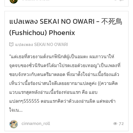
แปลเพลง SEKAI NO OWARI - 不死鳥
(Fushichou) Phoenix
แปลเพลง SEKAI NO OWARI
"แด่เธอที่สวยงามดั่งนกฟินิกส์ผู้เป็นอมตะ ผมภาวนาให้
จุดจบของชั่วนิรันดร์ได้มาโปรดเธอด้วยเทอญ"เป็นเพลงที่
ชอบจังหวะกับดนตรีมาตลอด พึ่งมาตั้งใจอ่านเนื้อร้องแล้ว
เห็นว่าเนื้อร้องน่าสนใจดีเลยอยากมาแปลดูค่ะ ((ความคิด
แวบแรกสุดหลังอ่านเนื้อร้องท่อนแรก คือ แอบ
แปลกๆ555555 ตอนแรกคิดว่าตัวเองอ่านผิด แต่พอเข้า
ใจเน...
72
cinnamon_roll