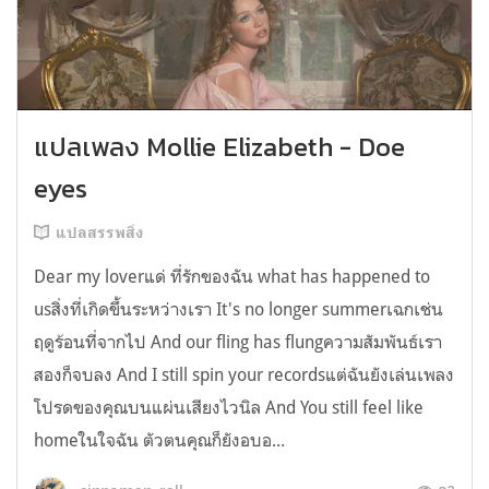
แปลเพลง Mollie Elizabeth - Doe
eyes
แปลสรรพสิ่ง
Dear my loverแด่ ที่รักของฉัน what has happened to
usสิ่งที่เกิดขึ้นระหว่างเรา It's no longer summerเฉกเช่น
ฤดูร้อนที่จากไป And our fling has flungความสัมพันธ์เรา
สองก็จบลง And I still spin your recordsแต่ฉันยังเล่นเพลง
โปรดของคุณบนแผ่นเสียงไวนิล And You still feel like
homeในใจฉัน ตัวตนคุณก็ยังอบอ...