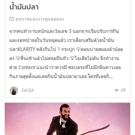
น้ำมันปลา
สุขภาพและการดูแลสมอง
จากคนทำงานหนักและวัยเลข 3 นอกจากเริ่มปรับการกิน
และงดหน้าจอในวันหยุดแล้ว เราเลือกเสริมด้วยน้ำมัน
ปลาKLARITY หลังกินไป 1 กระปุก 💡ตอนบ่ายสมองล้าน้อย
ลง 💡ตื่นเช้าแล้วไม่ค่อยมึนหัว 💡ไอเดียไม่ตัน ยิ่งทำงาน
สาย Content แนะนำว่าควรมี ชอบตรงที่ไม่มีกลิ่นคาวเลย
กินง่ายสุดตั้งแต่เคยกินน้ำมันปลามาเลย ใครที่เคยกิ...
28
DA RA