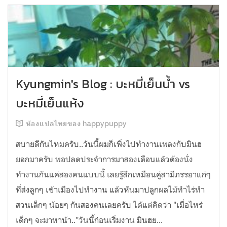
Kyungmin's Blog : บะหมี่เย็นน้ำ vs
บะหมี่เย็นแห้ง
ห้องแปลไทยของ happypuppy
สบายดีกันไหมครับ..วันนี้ผมก็เพิ่งไปทำงานเพลงกับมินฮ
ยอกมาครับ พอปลดประจำการมาสองเดือนแล้วต้องนั่ง
ทำงานกันแค่สองคนแบบนี้ เลยรู้สึกเหมือนคู่สามีภรรยาแก่ๆ
ที่ส่งลูกๆ เข้าเมืองไปทำงาน แล้วหันมาปลูกผลไม้ทำไร่ทำ
สวนเล็กๆ น้อยๆ กันสองคนเลยครับ ได้แต่คิดว่า "เมื่อไหร่
เด็กๆ จะมาหาน้า.."วันนี้ก่อนเริ่มงาน มินฮย...