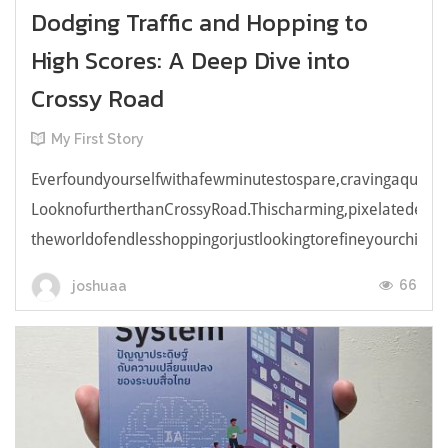
Dodging Traffic and Hopping to
High Scores: A Deep Dive into
Crossy Road
My First Story
Everfoundyourselfwithafewminutestospare,cravingaquick,e
LooknofurtherthanCrossyRoad.Thischarming,pixelatedendl
theworldofendlesshoppingorjustlookingtorefineyourchicken
66
joshuaa