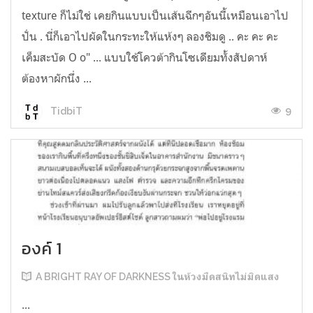
texture ก็ไม่ใช่ เคยกินแบบเป็นเส้นฉีกๆอันนี้เหมือนเอาไป
ปั่น . นี่ก็เอาไปผัดในกระทะให้แห้งๆ ลองชิมดู .. คะ คะ คะ
เค็มสะบัด O o" ... แบบใช้โควต้ากินโซเดียมทั้งสัปดาห์
ต้องหาผักนึ่ง ...
9
TidbiT
องค์ 1
A BRIGHT RAY OF DARKNESS ในห้วงมืดสนิทไม่มิดแสง
...