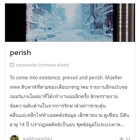
perish
incarnate (crimson stain)
To come into existence, prevail and perish. Müeller
view สัปดาห์ที่สามของเดือนกรกฎาคม รายงานอีกฉบับขอ
งมอร์แกนโผล่มาที่โต๊ะทำงานผมอีกครั้ง อักษรรายงาน
ข้อความลับด้านในจากการรักษาด้วยการกระตุ้น
คลื่นแม่เหล็กไฟฟ้าเผยคลังข้อมูล เด็กชายนาม ลูเซียน บีสัน
อายุ 14 ปี ปรากฏผลลัพธ์เป็นลบ ชุดข้อมูลในระบบคาด...
51
wallflowerblu