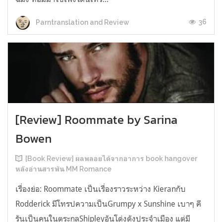
36
Parntranslation and Review
[Review] Roommate by Sarina
Bowen
[Book Review] ผลพลอยได้จากอาการ book hangover
หลังอ่านสารพัน MM Romance
เรื่องย่อ: Roommate เป็นเรื่องราวระหว่าง Kieranกับ
Rodderick มีโทรปความเป็นGrumpy x Sunshine เบาๆ คี
รันเป็นคนในตระกูลShipleyอันโด่งดังประจำเมือง แต่มี