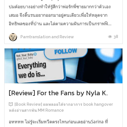
ปมด้อยบางอย่างทำให้รู้สึกว่าพ่อรักพี่ชายมากกว่าตัวเอง
เสมอ จึงดิ้นรนอยากออกมาอยู่คนเดียวเพื่อให้หลุดจาก
อิทธิพลของที่บ้าน และไล่ตามความฝันการเป็นกราฟฟิ...
38
Parntranslation and Review
[Review] For the Fans by Nyla K.
[Book Review] ผลพลอยได้จากอาการ book hangover
หลังอ่านสารพัน MM Romance
อหหหห ไม่รู้จะเริ่มหวีดตรงไหนก่อนเลยอ่านSarina ที่