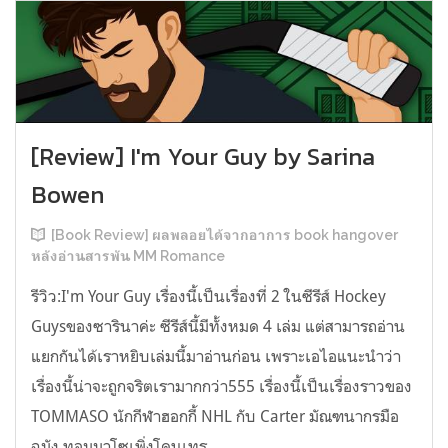
[Review] I'm Your Guy by Sarina
Bowen
[Book Review] ผลพลอยได้จากอาการ book hangover
หลังอ่านสารพัน MM Romance
รีวิว:I'm Your Guy เรื่องนี้เป็นเรื่องที่ 2 ในซีรีส์ Hockey
Guysของซารินาค่ะ ซีรีส์นี้มีทั้งหมด 4 เล่ม แต่สามารถอ่าน
แยกกันได้เราหยิบเล่มนี้มาอ่านก่อน เพราะเอไอแนะนำว่า
เรื่องนี้น่าจะถูกจริตเรามากกว่า555 เรื่องนี้เป็นเรื่องราวของ
TOMMASO นักกีฬาฮอกกี้ NHL กับ Carter มัณฑนากรมือ
ฉมัง ทอมมาโซเพิ่งโดนเทร...