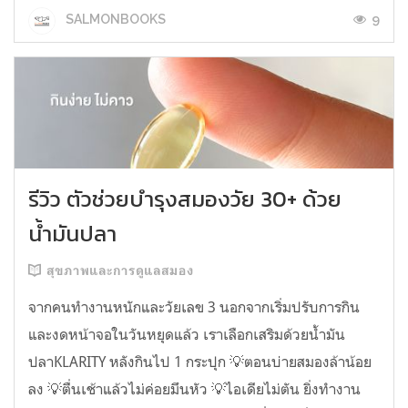
9
SALMONBOOKS
รีวิว ตัวช่วยบำรุงสมองวัย 30+ ด้วย
น้ำมันปลา
สุขภาพและการดูแลสมอง
จากคนทำงานหนักและวัยเลข 3 นอกจากเริ่มปรับการกิน
และงดหน้าจอในวันหยุดแล้ว เราเลือกเสริมด้วยน้ำมัน
ปลาKLARITY หลังกินไป 1 กระปุก 💡ตอนบ่ายสมองล้าน้อย
ลง 💡ตื่นเช้าแล้วไม่ค่อยมึนหัว 💡ไอเดียไม่ตัน ยิ่งทำงาน