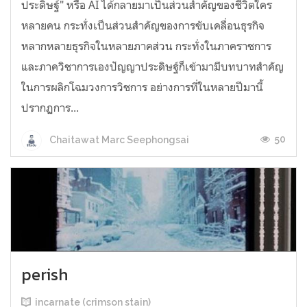
ประดิษฐ์" หรือ AI ได้กลายมาเป็นส่วนสำคัญของชีวิตใคร
หลายคน กระทั่งเป็นส่วนสำคัญของการขับเคลื่อนธุรกิจ
หลากหลายธุรกิจในหลายภาคส่วน กระทั่งในภาคราชการ
และภาควิชาการเองปัญญาประดิษฐ์ก็เข้ามามีบทบาทสำคัญ
ในการผลิกโฉมวงการวิชการ อย่างการที่ในหลายปีมานี้
ปรากฏการ...
50
Chaitawat Marc Seephongsai
perish
incarnate (crimson stain)