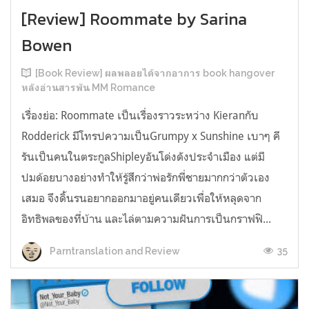
[Review] Roommate by Sarina
Bowen
[Book Review] ผลพลอยได้จากอาการ book hangover
หลังอ่านสารพัน MM Romance
เรื่องย่อ: Roommate เป็นเรื่องราวระหว่าง Kieranกับ
Rodderick มีโทรปความเป็นGrumpy x Sunshine เบาๆ คี
รันเป็นคนในตระกูลShipleyอันโด่งดังประจำเมือง แต่มี
ปมด้อยบางอย่างทำให้รู้สึกว่าพ่อรักพี่ชายมากกว่าตัวเอง
เสมอ จึงดิ้นรนอยากออกมาอยู่คนเดียวเพื่อให้หลุดจาก
อิทธิพลของที่บ้าน และไล่ตามความฝันการเป็นกราฟฟิ...
35
Parntranslation and Review