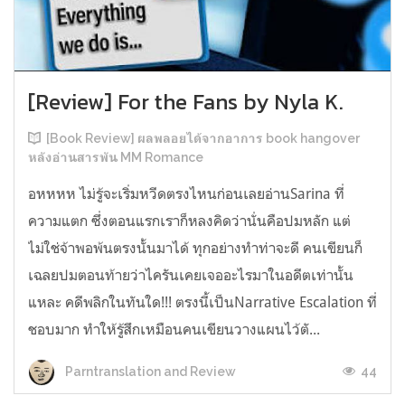
[Review] For the Fans by Nyla K.
[Book Review] ผลพลอยได้จากอาการ book hangover
หลังอ่านสารพัน MM Romance
อหหหห ไม่รู้จะเริ่มหวีดตรงไหนก่อนเลยอ่านSarina ที่
ความแตก ซึ่งตอนแรกเราก็หลงคิดว่านั่นคือปมหลัก แต่
ไม่ใช่จ้าพอพ้นตรงนั้นมาได้ ทุกอย่างทำท่าจะดี คนเขียนก็
เฉลยปมตอนท้ายว่าไครันเคยเจออะไรมาในอดีตเท่านั้น
แหละ คดีพลิกในทันใด!!! ตรงนี้เป็นNarrative Escalation ที่
ชอบมาก ทำให้รู้สึกเหมือนคนเขียนวางแผนไว้ตั...
44
Parntranslation and Review