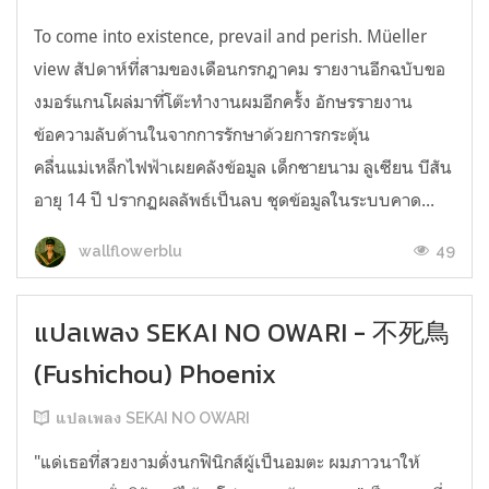
To come into existence, prevail and perish. Müeller
view สัปดาห์ที่สามของเดือนกรกฎาคม รายงานอีกฉบับขอ
งมอร์แกนโผล่มาที่โต๊ะทำงานผมอีกครั้ง อักษรรายงาน
ข้อความลับด้านในจากการรักษาด้วยการกระตุ้น
คลื่นแม่เหล็กไฟฟ้าเผยคลังข้อมูล เด็กชายนาม ลูเซียน บีสัน
อายุ 14 ปี ปรากฏผลลัพธ์เป็นลบ ชุดข้อมูลในระบบคาด...
49
wallflowerblu
แปลเพลง SEKAI NO OWARI - 不死鳥
(Fushichou) Phoenix
แปลเพลง SEKAI NO OWARI
"แด่เธอที่สวยงามดั่งนกฟินิกส์ผู้เป็นอมตะ ผมภาวนาให้