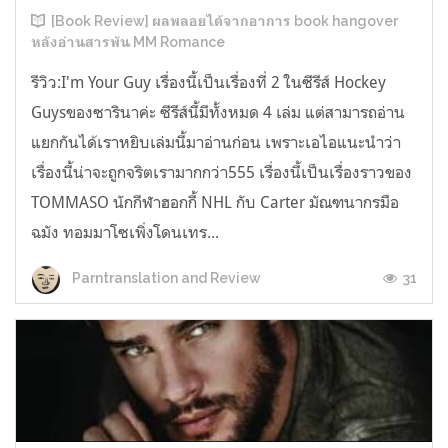
[Book Review] ผลพลอยได้จากอาการ book hangover
หลังอ่านสารพัน MM Romance
รีวิว:I'm Your Guy เรื่องนี้เป็นเรื่องที่ 2 ในซีรีส์ Hockey
Guysของซารินาค่ะ ซีรีส์นี้มีทั้งหมด 4 เล่ม แต่สามารถอ่าน
แยกกันได้เราหยิบเล่มนี้มาอ่านก่อน เพราะเอไอแนะนำว่า
เรื่องนี้น่าจะถูกจริตเรามากกว่า555 เรื่องนี้เป็นเรื่องราวของ
TOMMASO นักกีฬาฮอกกี้ NHL กับ Carter มัณฑนากรมือ
ฉมัง ทอมมาโซเพิ่งโดนเทร...
31
Parntranslation and Review