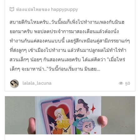
ห้องแปลไทยของ happypuppy
สบายดีกันไหมครับ..วันนี้ผมก็เพิ่งไปทำงานเพลงกับมินฮ
ยอกมาครับ พอปลดประจำการมาสองเดือนแล้วต้องนั่ง
ทำงานกันแค่สองคนแบบนี้ เลยรู้สึกเหมือนคู่สามีภรรยาแก่ๆ
ที่ส่งลูกๆ เข้าเมืองไปทำงาน แล้วหันมาปลูกผลไม้ทำไร่ทำ
สวนเล็กๆ น้อยๆ กันสองคนเลยครับ ได้แต่คิดว่า "เมื่อไหร่
เด็กๆ จะมาหาน้า.."วันนี้ก่อนเริ่มงาน มินฮย...
50
lalala_lacuna