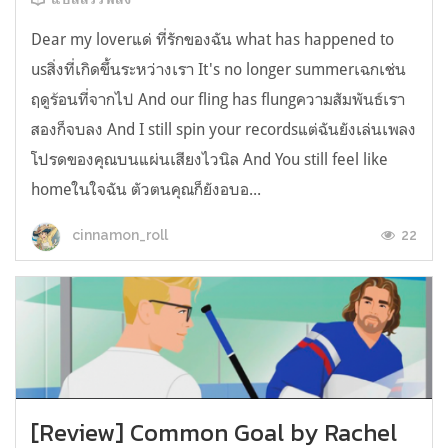
Dear my loverแด่ ที่รักของฉัน what has happened to
usสิ่งที่เกิดขึ้นระหว่างเรา It's no longer summerเฉกเช่น
ฤดูร้อนที่จากไป And our fling has flungความสัมพันธ์เรา
สองก็จบลง And I still spin your recordsแต่ฉันยังเล่นเพลง
โปรดของคุณบนแผ่นเสียงไวนิล And You still feel like
homeในใจฉัน ตัวตนคุณก็ยังอบอ...
22
cinnamon_roll
[Review] Common Goal by Rachel