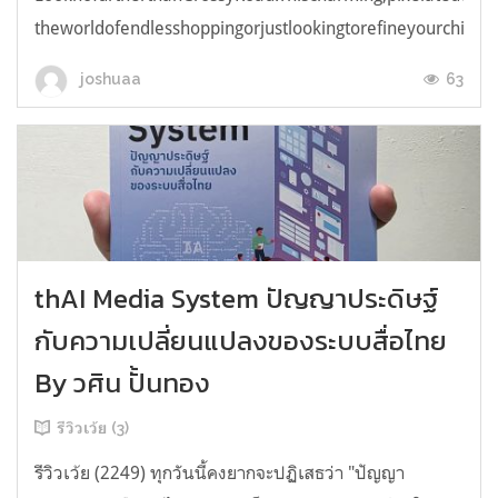
theworldofendlesshoppingorjustlookingtorefineyourchicken
63
joshuaa
thAI Media System ปัญญาประดิษฐ์
กับความเปลี่ยนแปลงของระบบสื่อไทย
By วศิน ปั้นทอง
รีวิวเว้ย (3)
รีวิวเว้ย (2249) ทุกวันนี้คงยากจะปฏิเสธว่า "ปัญญา