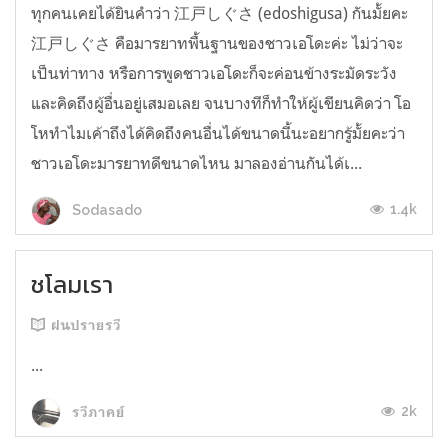
ทุกคนเคยได้ยินคำว่า 江戸しぐさ (edoshigusa) กันมั้ยคะ
江戸しぐさ คือมารยาทพื้นฐานของชาวเอโดะค่ะ ไม่ว่าจะ
เป็นท่าทาง หรือการพูดชาวเอโดะก็จะค่อนข้างระมัดระวัง
และคิดถึงผู้อื่นอยู่เสมอเลย จนบางทีก็ทำให้ผู้เขียนคิดว่า โอ
โหทำไมเค้าถึงได้คิดถึงคนอื่นได้ขนาดนี้นะอยากรู้มั้ยคะว่า
ชาวเอโดะมารยาทดีขนาดไหน มาลองอ่านกันได้เ...
1.4k
Sodasado
ชโลมเรา
ฝนปรายรวี
...
2k
รวีภาคย์