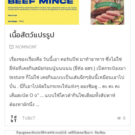
เนื้อสัตว์แปรรูป
NOMNOM*
เรื่องของเรื่องคือ วันนี้เอา คอร์นบีฟ มาทำอาหาร ซึ่งไม่ใช่
ยี่ห้อที่เคยกินสมัยก่อนนู้นนนนน (ยี่ห้อ อสร.) เปิดกระป๋องมา
texture ก็ไม่ใช่ เคยกินแบบเป็นเส้นฉีกๆอันนี้เหมือนเอาไป
ปั่น . นี่ก็เอาไปผัดในกระทะให้แห้งๆ ลองชิมดู .. คะ คะ คะ
เค็มสะบัด O o" ... แบบใช้โควต้ากินโซเดียมทั้งสัปดาห์
ต้องหาผักนึ่ง ...
6
TidbiT