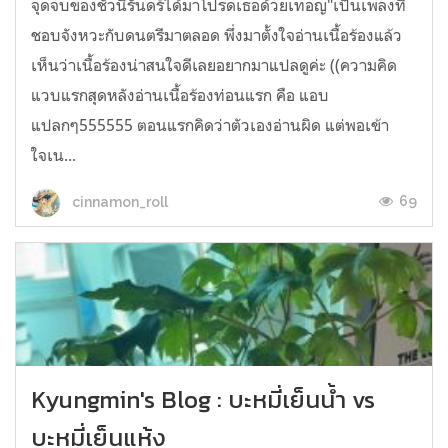
จุดจบของชั่วนิรันดร์ได้มาโปรดเธอด้วยเทอญ"เป็นเพลงที่
ชอบจังหวะกับดนตรีมาตลอด พึ่งมาตั้งใจอ่านเนื้อร้องแล้ว
เห็นว่าเนื้อร้องน่าสนใจดีเลยอยากมาแปลดูค่ะ ((ความคิด
แวบแรกสุดหลังอ่านเนื้อร้องท่อนแรก คือ แอบ
แปลกๆ555555 ตอนแรกคิดว่าตัวเองอ่านผิด แต่พอเข้า
ใจเน...
69
cinnamon_roll
Kyungmin's Blog : บะหมี่เย็นน้ำ vs
บะหมี่เย็นแห้ง