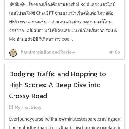
😂😂😂 เรื่องของเรื่องคืออ่านRachel Reid เสร็จแล้วไฮป์
เลยไปขอให้ชี ChatGPT ช่วยแนะนำเรื่องอื่นต่อ โจทย์คือ
HEA+พระเอกธงเขียว+อ่านจบแล้วมีความสุข นางก็โยน
จักรวาล TalBauer มาให้อิฉันเลย แนะนำให้เริ่มจาก You &
Me อ่านแล้วอีนี่ก็เกิดอาการ boo...
80
Parntranslation and Review
Dodging Traffic and Hopping to
High Scores: A Deep Dive into
Crossy Road
My First Story
Everfoundyourselfwithafewminutestospare,cravingaquick,e
LooknofurtherthanCrossyRoad.Thischarming,pixelatedendl