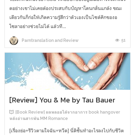
ดอย่างเขาไม่เคยต้องประสบกับปัญหาโดนกลั่นแกล้ง ขณะ
เดียวกันก็ก่อให้เกิดความรู้สึกว่าตัวเองเป็นไซด์คิกของอ
โซลาอย่างช่วยไม่ได้ แล้วที...
51
Parntranslation and Review
[Review] You & Me by Tau Bauer
[Book Review] ผลพลอยได้จากอาการ book hangover
หลังอ่านสารพัน MM Romance
[เรื่องย่อ+รีวิวตามใจฉัน+หวีด] นี่ดิชั้นทำอะไรลงไปกับชีวิต