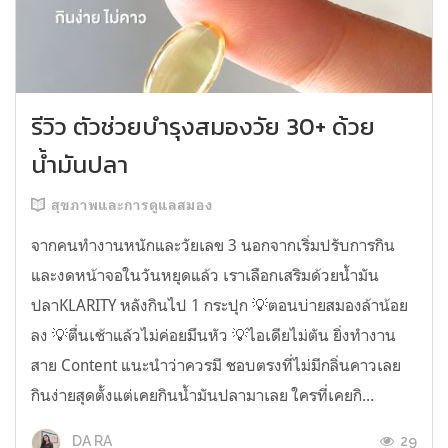
รีวิว ตัวช่วยบำรุงสมองวัย 30+ ด้วย
น้ำมันปลา
สุขภาพและการดูแลสมอง
จากคนทำงานหนักและวัยเลข 3 นอกจากเริ่มปรับการกิน
และงดหน้าจอในวันหยุดแล้ว เราเลือกเสริมด้วยน้ำมัน
ปลาKLARITY หลังกินไป 1 กระปุก 💡ตอนบ่ายสมองล้าน้อย
ลง 💡ตื่นเช้าแล้วไม่ค่อยมึนหัว 💡ไอเดียไม่ตัน ยิ่งทำงาน
สาย Content แนะนำว่าควรมี ชอบตรงที่ไม่มีกลิ่นคาวเลย
กินง่ายสุดตั้งแต่เคยกินน้ำมันปลามาเลย ใครที่เคยกิ...
29
DA RA