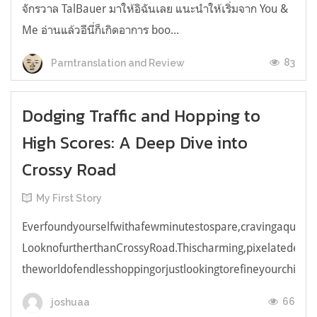
จักรวาล TalBauer มาให้อิฉันเลย แนะนำให้เริ่มจาก You &
Me อ่านแล้วอีนี่ก็เกิดอาการ boo...
83
Parntranslation and Review
Dodging Traffic and Hopping to
High Scores: A Deep Dive into
Crossy Road
My First Story
Everfoundyourselfwithafewminutestospare,cravingaquick,e
LooknofurtherthanCrossyRoad.Thischarming,pixelatedendl
theworldofendlesshoppingorjustlookingtorefineyourchicken
66
joshuaa