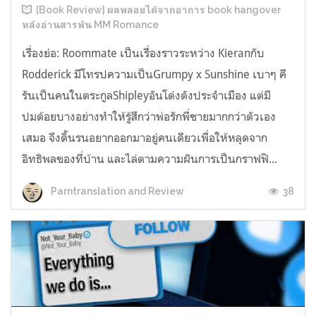
[Book Review] ผลพลอยได้จากอาการ book hangover
หลังอ่านสารพัน MM Romance
เรื่องย่อ: Roommate เป็นเรื่องราวระหว่าง Kieranกับ
Rodderick มีโทรปความเป็นGrumpy x Sunshine เบาๆ คี
รันเป็นคนในตระกูลShipleyอันโด่งดังประจำเมือง แต่มี
ปมด้อยบางอย่างทำให้รู้สึกว่าพ่อรักพี่ชายมากกว่าตัวเอง
เสมอ จึงดิ้นรนอยากออกมาอยู่คนเดียวเพื่อให้หลุดจาก
อิทธิพลของที่บ้าน และไล่ตามความฝันการเป็นกราฟฟิ...
38
Parntranslation and Review