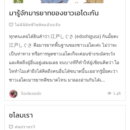
มารู้จักมารยาทของชาวเอโดะกัน
ไม่มีลิมิตชีวิตติดแอ๊บแจ๊บ
ทุกคนเคยได้ยินคำว่า 江戸しぐさ (edoshigusa) กันมั้ยคะ
江戸しぐさ คือมารยาทพื้นฐานของชาวเอโดะค่ะ ไม่ว่าจะ
เป็นท่าทาง หรือการพูดชาวเอโดะก็จะค่อนข้างระมัดระวัง
และคิดถึงผู้อื่นอยู่เสมอเลย จนบางทีก็ทำให้ผู้เขียนคิดว่า โอ
โหทำไมเค้าถึงได้คิดถึงคนอื่นได้ขนาดนี้นะอยากรู้มั้ยคะว่า
ชาวเอโดะมารยาทดีขนาดไหน มาลองอ่านกันได้เ...
1.4k
Sodasado
ชโลมเรา
ฝนปรายรวี