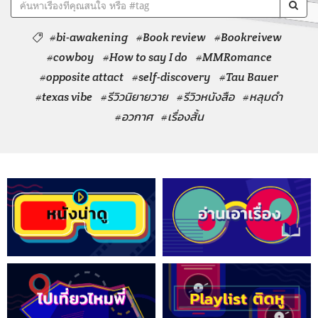
#bi-awakening
#Book review
#Bookreivew
#cowboy
#How to say I do
#MMRomance
#opposite attact
#self-discovery
#Tau Bauer
#texas vibe
#รีวิวนิยายวาย
#รีวิวหนังสือ
#หลุมดำ
#อวกาศ
#เรื่องสั้น