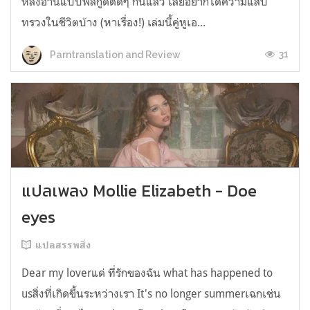
หลังอ่านแบบฟีลกู้ดติดๆ กันแล้ว เลยอยากได้ความแสบ
ทรวงในชีวิตบ้าง (หาเรื่อง!) เล่มนี้คู่หูเอ...
31
Parntranslation and Review
แปลเพลง Mollie Elizabeth - Doe
eyes
แปลสรรพสิ่ง
Dear my loverแด่ ที่รักของฉัน what has happened to
usสิ่งที่เกิดขึ้นระหว่างเรา It's no longer summerเฉกเช่น