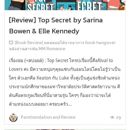
[Review] Top Secret by Sarina
Bowen & Elle Kennedy
[Book Review] ผลพลอยได้จากอาการ book hangover
หลังอ่านสารพัน MM Romance
เรื่องย่อ (+สปอยล์) : Top Secret โทรปเรื่องนี้คือRival to
Lovers ค่ะ มีความหนุ่มๆคุยแซ่บกันออนไลน์โดยไม่รู้ว่าเป็น
ใคร ตัวเอกคือ Keaton กับ Luke ทั้งคู่เป็นคู่แข่งชิงตำแหน่ง
ประธานนักศึกษาของมหาวิทยาลัยประวัติศาสตร์ยาวนาน คี
ตันคือตระกูลเรียนที่นี่มาสามรุ่น ใครๆ ก็มองว่าน่าจะได้
ตำแหน่งแบบลอยมา ครอบครัว...
29
Parntranslation and Review