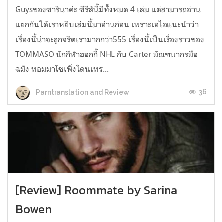
Guysของซารินาค่ะ ซีรีส์นี้มีทั้งหมด 4 เล่ม แต่สามารถอ่าน
แยกกันได้เราหยิบเล่มนี้มาอ่านก่อน เพราะเอไอแนะนำว่า
เรื่องนี้น่าจะถูกจริตเรามากกว่า555 เรื่องนี้เป็นเรื่องราวของ
TOMMASO นักกีฬาฮอกกี้ NHL กับ Carter มัณฑนากรมือ
ฉมัง ทอมมาโซเพิ่งโดนเทร...
36
Parntranslation and Review
[Review] Roommate by Sarina
Bowen