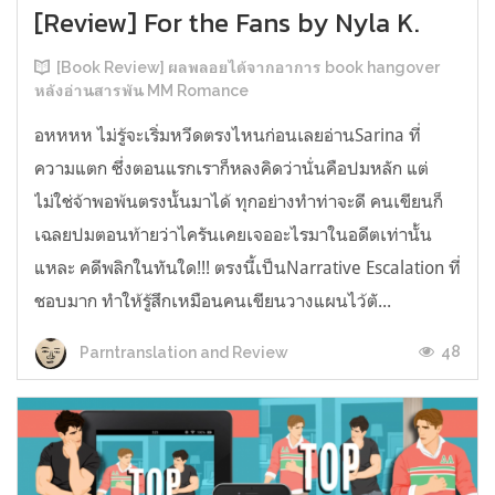
[Review] For the Fans by Nyla K.
[Book Review] ผลพลอยได้จากอาการ book hangover
หลังอ่านสารพัน MM Romance
อหหหห ไม่รู้จะเริ่มหวีดตรงไหนก่อนเลยอ่านSarina ที่
ความแตก ซึ่งตอนแรกเราก็หลงคิดว่านั่นคือปมหลัก แต่
ไม่ใช่จ้าพอพ้นตรงนั้นมาได้ ทุกอย่างทำท่าจะดี คนเขียนก็
เฉลยปมตอนท้ายว่าไครันเคยเจออะไรมาในอดีตเท่านั้น
แหละ คดีพลิกในทันใด!!! ตรงนี้เป็นNarrative Escalation ที่
ชอบมาก ทำให้รู้สึกเหมือนคนเขียนวางแผนไว้ตั...
48
Parntranslation and Review