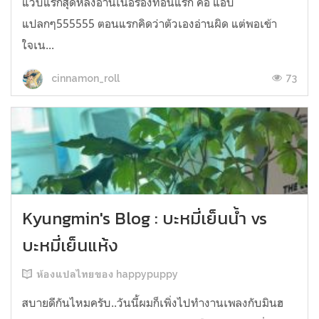
แวบแรกสุดหลังอ่านเนื้อร้องท่อนแรก คือ แอบ
แปลกๆ555555 ตอนแรกคิดว่าตัวเองอ่านผิด แต่พอเข้า
ใจเน...
73
cinnamon_roll
Kyungmin's Blog : บะหมี่เย็นน้ำ vs
บะหมี่เย็นแห้ง
ห้องแปลไทยของ happypuppy
สบายดีกันไหมครับ..วันนี้ผมก็เพิ่งไปทำงานเพลงกับมินฮ