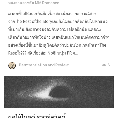
หลังอ่านสารพัน MM Romance
มาต่อที่TalBauerกันอีกเรื่องค่ะ เนื่องจากอารมณ์ค้าง
จากThe Rest ofthe Storyเลยยังไม่อยากตัดกลับไปหาแนว
ที่เบาเกิน ยังอยากจมจ่อมกับความTalต่ออีกนิด แต่ขณะ
เดียวกันก็อยากพักใจบ้าง เลยหยิบแนวโรแมนติกดราม่าจ๋าๆ
อย่างเรื่องนี้ขึ้นมาชิมดู โดยคิดว่าปมมันไม่น่าหนักเท่าThe
Restมั้ง??? 😂เรื่องย่อ: Noël หนุ่ม PR จ...
6
Parntranslation and Review
ขอให้โชคดี ราตรีสวัสดิ์