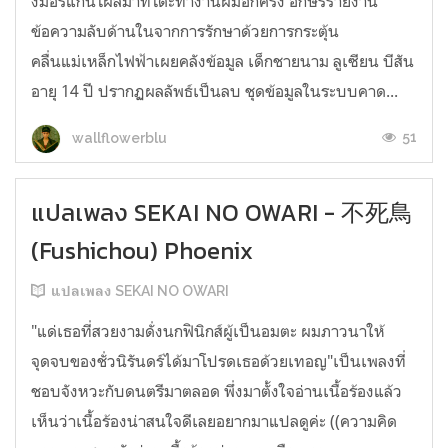
งมอร์แกนโผล่มาที่โต๊ะทำงานผมอีกครั้ง อักษรรายงาน
ข้อความลับด้านในจากการรักษาด้วยการกระตุ้น
คลื่นแม่เหล็กไฟฟ้าเผยคลังข้อมูล เด็กชายนาม ลูเซียน บีสัน
อายุ 14 ปี ปรากฏผลลัพธ์เป็นลบ ชุดข้อมูลในระบบคาด...
51
wallflowerblu
แปลเพลง SEKAI NO OWARI - 不死鳥
(Fushichou) Phoenix
แปลเพลง SEKAI NO OWARI
"แด่เธอที่สวยงามดั่งนกฟินิกส์ผู้เป็นอมตะ ผมภาวนาให้
จุดจบของชั่วนิรันดร์ได้มาโปรดเธอด้วยเทอญ"เป็นเพลงที่
ชอบจังหวะกับดนตรีมาตลอด พึ่งมาตั้งใจอ่านเนื้อร้องแล้ว
เห็นว่าเนื้อร้องน่าสนใจดีเลยอยากมาแปลดูค่ะ ((ความคิด