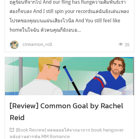
ฤดูร้อนที่จากไป And our fling has flungความสัมพันธ์เรา
สองก็จบลง And I still spin your recordsแต่ฉันยังเล่นเพลง
โปรดของคุณบนแผ่นเสียงไวนิล And You still feel like
homeในใจฉัน ตัวตนคุณก็ยังอบอ...
35
cinnamon_roll
[Review] Common Goal by Rachel
Reid
[Book Review] ผลพลอยได้จากอาการ book hangover
หลังอ่านสารพัน MM Romance