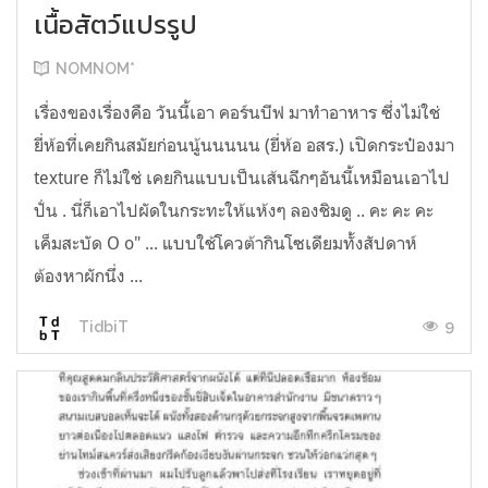
เนื้อสัตว์แปรรูป
NOMNOM*
เรื่องของเรื่องคือ วันนี้เอา คอร์นบีฟ มาทำอาหาร ซึ่งไม่ใช่
ยี่ห้อที่เคยกินสมัยก่อนนู้นนนนน (ยี่ห้อ อสร.) เปิดกระป๋องมา
texture ก็ไม่ใช่ เคยกินแบบเป็นเส้นฉีกๆอันนี้เหมือนเอาไป
ปั่น . นี่ก็เอาไปผัดในกระทะให้แห้งๆ ลองชิมดู .. คะ คะ คะ
เค็มสะบัด O o" ... แบบใช้โควต้ากินโซเดียมทั้งสัปดาห์
ต้องหาผักนึ่ง ...
9
TidbiT