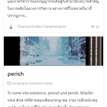
และภาควิชาการเองปัญญาประดิษฐ์ก็เข้ามามีบทบาทสำคัญ
ในการผลิกโฉมวงการวิชการ อย่างการที่ในหลายปีมานี้
ปรากฏการ...
52
Chaitawat Marc Seephongsai
perish
incarnate (crimson stain)
To come into existence, prevail and perish. Müeller
view สัปดาห์ที่สามของเดือนกรกฎาคม รายงานอีกฉบับขอ