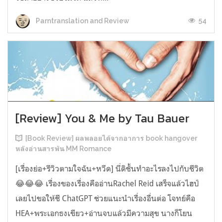
54
Parntranslation and Review
[Review] You & Me by Tau Bauer
[Book Review] ผลพลอยได้จากอาการ book hangover
หลังอ่านสารพัน MM Romance
[เรื่องย่อ+รีวิวตามใจฉัน+หวีด] นี่ดิชั้นทำอะไรลงไปกับชีวิต
😂😂😂 เรื่องของเรื่องคืออ่านRachel Reid เสร็จแล้วไฮป์
เลยไปขอให้ชี ChatGPT ช่วยแนะนำเรื่องอื่นต่อ โจทย์คือ
HEA+พระเอกธงเขียว+อ่านจบแล้วมีความสุข นางก็โยน