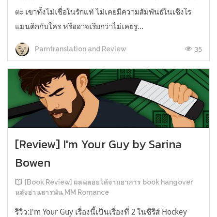
ตะ เขาทั้งไม่เชื่อในรักแท้ ไม่เคยมีความสัมพันธ์ในเชิงโร
แมนติกกับใคร หรืออาจเรียกว่าไม่เคยรู...
35
Parntranslation and Review
[Review] I'm Your Guy by Sarina
Bowen
[Book Review] ผลพลอยได้จากอาการ book hangover
หลังอ่านสารพัน MM Romance
รีวิว:I'm Your Guy เรื่องนี้เป็นเรื่องที่ 2 ในซีรีส์ Hockey