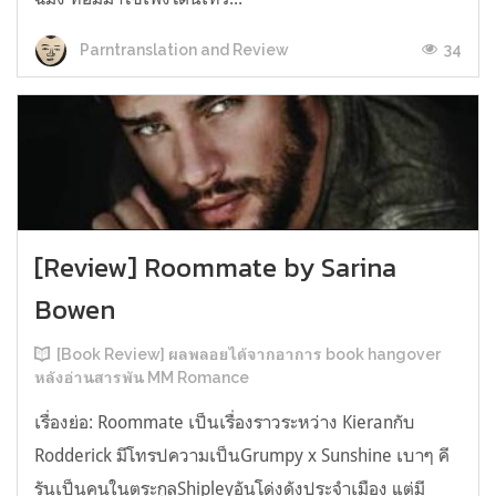
34
Parntranslation and Review
[Review] Roommate by Sarina
Bowen
[Book Review] ผลพลอยได้จากอาการ book hangover
หลังอ่านสารพัน MM Romance
เรื่องย่อ: Roommate เป็นเรื่องราวระหว่าง Kieranกับ
Rodderick มีโทรปความเป็นGrumpy x Sunshine เบาๆ คี
รันเป็นคนในตระกูลShipleyอันโด่งดังประจำเมือง แต่มี