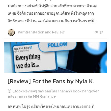
ปมด้อยบางอย่างทำให้รู้สึกว่าพ่อรักพี่ชายมากกว่าตัวเอง
เสมอ จึงดิ้นรนอยากออกมาอยู่คนเดียวเพื่อให้หลุดจาก
อิทธิพลของที่บ้าน และไล่ตามความฝันการเป็นกราฟฟิ...
37
Parntranslation and Review
[Review] For the Fans by Nyla K.
[Book Review] ผลพลอยได้จากอาการ book hangover
หลังอ่านสารพัน MM Romance
อหหหห ไม่รู้จะเริ่มหวีดตรงไหนก่อนเลยอ่านSarina ที่