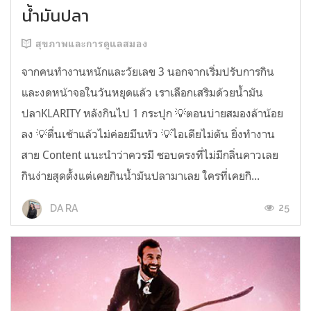
น้ำมันปลา
สุขภาพและการดูแลสมอง
จากคนทำงานหนักและวัยเลข 3 นอกจากเริ่มปรับการกิน
และงดหน้าจอในวันหยุดแล้ว เราเลือกเสริมด้วยน้ำมัน
ปลาKLARITY หลังกินไป 1 กระปุก 💡ตอนบ่ายสมองล้าน้อย
ลง 💡ตื่นเช้าแล้วไม่ค่อยมึนหัว 💡ไอเดียไม่ตัน ยิ่งทำงาน
สาย Content แนะนำว่าควรมี ชอบตรงที่ไม่มีกลิ่นคาวเลย
กินง่ายสุดตั้งแต่เคยกินน้ำมันปลามาเลย ใครที่เคยกิ...
25
DA RA