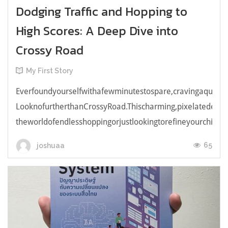
Dodging Traffic and Hopping to
High Scores: A Deep Dive into
Crossy Road
My First Story
Everfoundyourselfwithafewminutestospare,cravingaquick,e
LooknofurtherthanCrossyRoad.Thischarming,pixelatedendl
theworldofendlesshoppingorjustlookingtorefineyourchicken
65
joshuaa