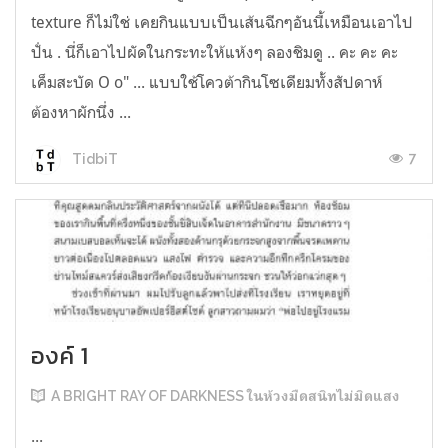
texture ก็ไม่ใช่ เคยกินแบบเป็นเส้นฉีกๆอันนี้เหมือนเอาไป
ปั่น . นี่ก็เอาไปผัดในกระทะให้แห้งๆ ลองชิมดู .. คะ คะ คะ
เค็มสะบัด O o" ... แบบใช้โควต้ากินโซเดียมทั้งสัปดาห์
ต้องหาผักนึ่ง ...
7
TidbiT
องค์ 1
A BRIGHT RAY OF DARKNESS ในห้วงมืดสนิทไม่มิดแสง
...