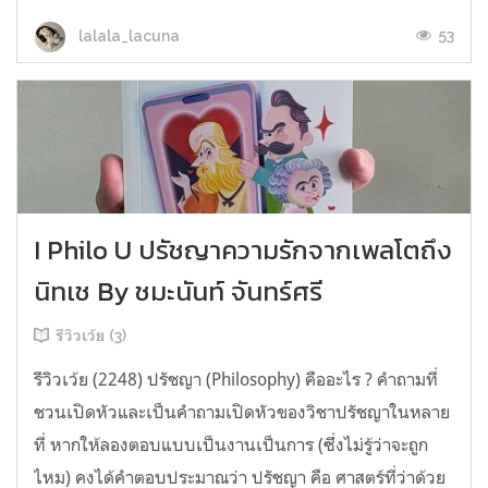
53
lalala_lacuna
I Philo U ปรัชญาความรักจากเพลโตถึง
นิทเช By ชมะนันท์ จันทร์ศรี
รีวิวเว้ย (3)
รีวิวเว้ย (2248) ปรัชญา (Philosophy) คืออะไร ? คำถามที่
ชวนเปิดหัวและเป็นคำถามเปิดหัวของวิชาปรัชญาในหลาย
ที่ หากให้ลองตอบแบบเป็นงานเป็นการ (ซึ่งไม่รู้ว่าจะถูก
ไหม) คงได้คำตอบประมาณว่า ปรัชญา คือ ศาสตร์ที่ว่าด้วย