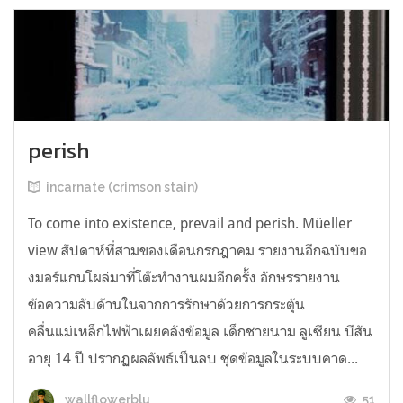
perish
incarnate (crimson stain)
To come into existence, prevail and perish. Müeller
view สัปดาห์ที่สามของเดือนกรกฎาคม รายงานอีกฉบับขอ
งมอร์แกนโผล่มาที่โต๊ะทำงานผมอีกครั้ง อักษรรายงาน
ข้อความลับด้านในจากการรักษาด้วยการกระตุ้น
คลื่นแม่เหล็กไฟฟ้าเผยคลังข้อมูล เด็กชายนาม ลูเซียน บีสัน
อายุ 14 ปี ปรากฏผลลัพธ์เป็นลบ ชุดข้อมูลในระบบคาด...
51
wallflowerblu