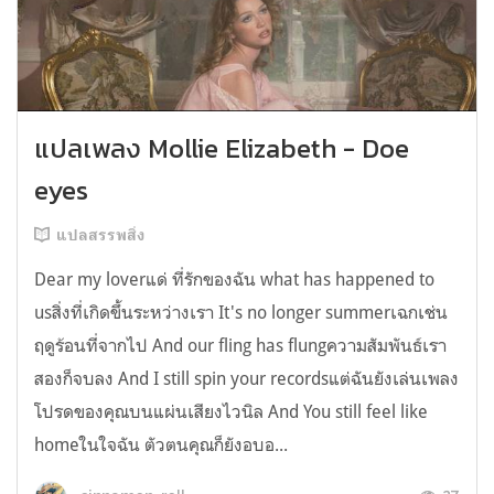
แปลเพลง Mollie Elizabeth - Doe
eyes
แปลสรรพสิ่ง
Dear my loverแด่ ที่รักของฉัน what has happened to
usสิ่งที่เกิดขึ้นระหว่างเรา It's no longer summerเฉกเช่น
ฤดูร้อนที่จากไป And our fling has flungความสัมพันธ์เรา
สองก็จบลง And I still spin your recordsแต่ฉันยังเล่นเพลง
โปรดของคุณบนแผ่นเสียงไวนิล And You still feel like
homeในใจฉัน ตัวตนคุณก็ยังอบอ...