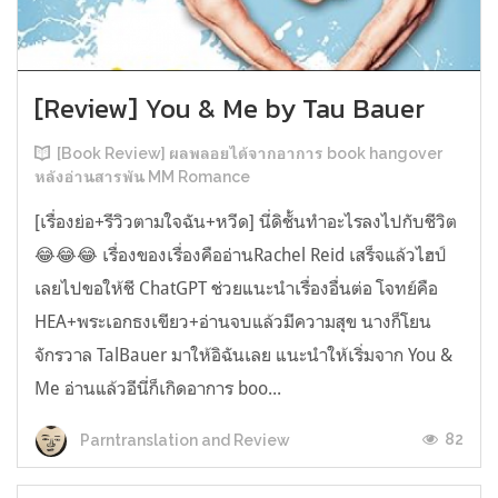
[Review] You & Me by Tau Bauer
[Book Review] ผลพลอยได้จากอาการ book hangover
หลังอ่านสารพัน MM Romance
[เรื่องย่อ+รีวิวตามใจฉัน+หวีด] นี่ดิชั้นทำอะไรลงไปกับชีวิต
😂😂😂 เรื่องของเรื่องคืออ่านRachel Reid เสร็จแล้วไฮป์
เลยไปขอให้ชี ChatGPT ช่วยแนะนำเรื่องอื่นต่อ โจทย์คือ
HEA+พระเอกธงเขียว+อ่านจบแล้วมีความสุข นางก็โยน
จักรวาล TalBauer มาให้อิฉันเลย แนะนำให้เริ่มจาก You &
Me อ่านแล้วอีนี่ก็เกิดอาการ boo...
82
Parntranslation and Review