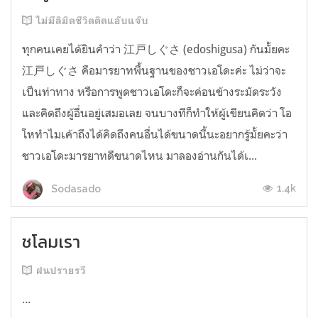
ไม่มีลิมิตชีวิตติดแอ๊บแจ๊บ
ทุกคนเคยได้ยินคำว่า 江戸しぐさ (edoshigusa) กันมั้ยคะ
江戸しぐさ คือมารยาทพื้นฐานของชาวเอโดะค่ะ ไม่ว่าจะ
เป็นท่าทาง หรือการพูดชาวเอโดะก็จะค่อนข้างระมัดระวัง
และคิดถึงผู้อื่นอยู่เสมอเลย จนบางทีก็ทำให้ผู้เขียนคิดว่า โอ
โหทำไมเค้าถึงได้คิดถึงคนอื่นได้ขนาดนี้นะอยากรู้มั้ยคะว่า
ชาวเอโดะมารยาทดีขนาดไหน มาลองอ่านกันได้เ...
1.4k
Sodasado
ชโลมเรา
ฝนปรายรวี
...