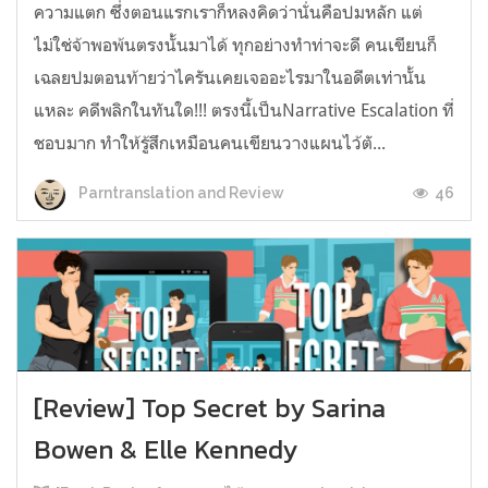
ความแตก ซึ่งตอนแรกเราก็หลงคิดว่านั่นคือปมหลัก แต่
ไม่ใช่จ้าพอพ้นตรงนั้นมาได้ ทุกอย่างทำท่าจะดี คนเขียนก็
เฉลยปมตอนท้ายว่าไครันเคยเจออะไรมาในอดีตเท่านั้น
แหละ คดีพลิกในทันใด!!! ตรงนี้เป็นNarrative Escalation ที่
ชอบมาก ทำให้รู้สึกเหมือนคนเขียนวางแผนไว้ตั...
46
Parntranslation and Review
[Review] Top Secret by Sarina
Bowen & Elle Kennedy