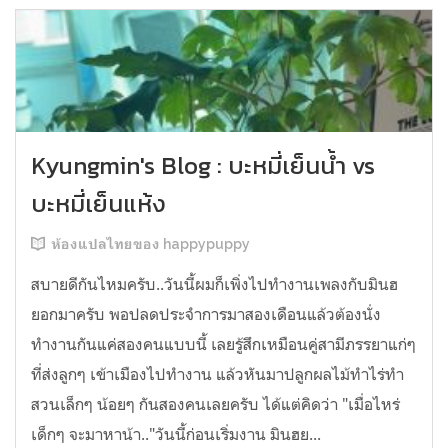
Kyungmin's Blog : บะหมี่เย็นน้ำ vs
บะหมี่เย็นแห้ง
ห้องแปลไทยของ happypuppy
สบายดีกันไหมครับ..วันนี้ผมก็เพิ่งไปทำงานเพลงกับมินฮ
ยอกมาครับ พอปลดประจำการมาสองเดือนแล้วต้องนั่ง
ทำงานกันแค่สองคนแบบนี้ เลยรู้สึกเหมือนคู่สามีภรรยาแก่ๆ
ที่ส่งลูกๆ เข้าเมืองไปทำงาน แล้วหันมาปลูกผลไม้ทำไร่ทำ
สวนเล็กๆ น้อยๆ กันสองคนเลยครับ ได้แต่คิดว่า "เมื่อไหร่
เด็กๆ จะมาหาน้า.."วันนี้ก่อนเริ่มงาน มินฮย...