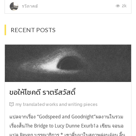
2k
รวีภาคย์
RECENT POSTS
ขอให้โชคดี ราตรีสวัสดิ์
my translated works and writing pieces
แปลจากเรื่อง “Godspeed and Goodnight”ผลงานในรวม
เรื่องสั้นThe Bridge to Lucy Dunne Exurb1a เขียน จอนอ
แปล Reven บรรณาธิการ * เขาตื่นมาในสภาพล่อนจ้อน ลิ้น