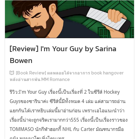
[Review] I'm Your Guy by Sarina
Bowen
[Book Review] ผลพลอยได้จากอาการ book hangover
หลังอ่านสารพัน MM Romance
รีวิว:I'm Your Guy เรื่องนี้เป็นเรื่องที่ 2 ในซีรีส์ Hockey
Guysของซารินาค่ะ ซีรีส์นี้มีทั้งหมด 4 เล่ม แต่สามารถอ่าน
แยกกันได้เราหยิบเล่มนี้มาอ่านก่อน เพราะเอไอแนะนำว่า
เรื่องนี้น่าจะถูกจริตเรามากกว่า555 เรื่องนี้เป็นเรื่องราวของ
TOMMASO นักกีฬาฮอกกี้ NHL กับ Carter มัณฑนากรมือ
ฉมัง ทอมมาโซเพิ่งโดนเทร...