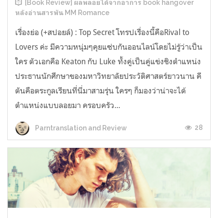
[Book Review] ผลพลอยได้จากอาการ book hangover
หลังอ่านสารพัน MM Romance
เรื่องย่อ (+สปอยล์) : Top Secret โทรปเรื่องนี้คือRival to
Lovers ค่ะ มีความหนุ่มๆคุยแซ่บกันออนไลน์โดยไม่รู้ว่าเป็น
ใคร ตัวเอกคือ Keaton กับ Luke ทั้งคู่เป็นคู่แข่งชิงตำแหน่ง
ประธานนักศึกษาของมหาวิทยาลัยประวัติศาสตร์ยาวนาน คี
ตันคือตระกูลเรียนที่นี่มาสามรุ่น ใครๆ ก็มองว่าน่าจะได้
ตำแหน่งแบบลอยมา ครอบครัว...
28
Parntranslation and Review