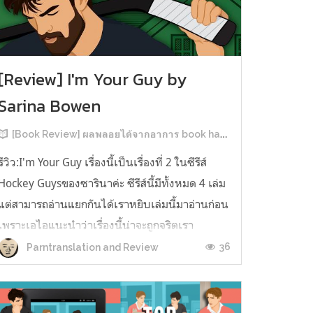
[Review] I'm Your Guy by
Sarina Bowen
[Book Review] ผลพลอยได้จากอาการ book hangover หลังอ่านสารพัน MM Romance
รีวิว:I'm Your Guy เรื่องนี้เป็นเรื่องที่ 2 ในซีรีส์
Hockey Guysของซารินาค่ะ ซีรีส์นี้มีทั้งหมด 4 เล่ม
แต่สามารถอ่านแยกกันได้เราหยิบเล่มนี้มาอ่านก่อน
เพราะเอไอแนะนำว่าเรื่องนี้น่าจะถูกจริตเรา
มากกว่า555 เรื่องนี้เป็นเรื่องราวของ TOMMASO
36
Parntranslation and Review
นักกีฬาฮอกกี้ NHL กับ Carter มัณฑนากรมือฉมัง
ทอมมาโซเพิ่งโดนเทร...