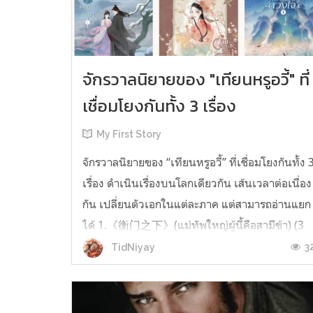
จักรวาลนิยายของ "เทียนหรูอวี้" ที่
เชื่อมโยงกันทั้ง 3 เรื่อง
My First Story
จักรวาลนิยายของ “เทียนหรูอวี้” ที่เชื่อมโยงกันทั้ง 
เรื่อง ดำเนินเรื่องบนโลกเดียวกัน เส้นเวลาต่อเนื่อง
กัน เปลี่ยนตัวเอกในแต่ละภาค แต่สามารถอ่านแยก
ได้ 1.《衡门之下》(แม่ทัพใหญ่ผู้นี้คือสามีข้า) (3
เล่มจบ) เป็นเรื่องที่เกิดก่อน เล่าเรื่องของ ฝูถิง กับ
3
TidNiyay
หลี่ชีฉือ ที่ต้องแต่งงานกันก่อนจะใช้ชีวิตห่างไกล
กัน...