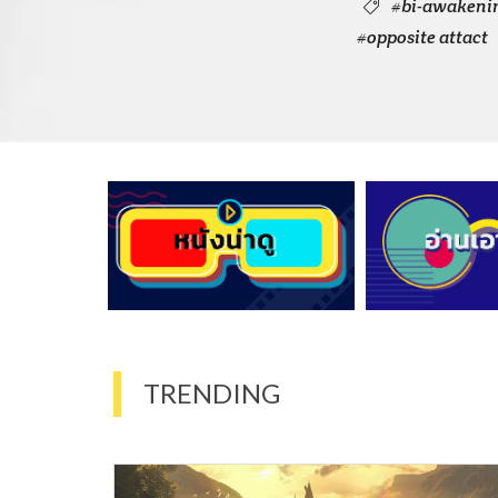
#bi-awakeni
#opposite attact
TRENDING