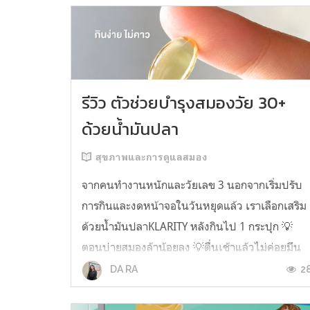
รีวิว ตัวช่วยบำรุงสมองวัย 30+
ด้วยน้ำมันปลา
สุขภาพและการดูแลสมอง
จากคนทำงานหนักและวัยเลข 3 นอกจากเริ่มปรับ
การกินและงดหน้าจอในวันหยุดแล้ว เราเลือกเสริม
ด้วยน้ำมันปลาKLARITY หลังกินไป 1 กระปุก 💡
ตอนบ่ายสมองล้าน้อยลง 💡ตื่นเช้าแล้วไม่ค่อยมึน
หัว 💡ไอเดียไม่ตัน ยิ่งทำงานสาย Content แนะนำ
2
DA RA
ว่าควรมี ชอบตรงที่ไม่มีกลิ่นคาวเลย กินง่ายสุด
ตั้งแต่เคยกินน้ำมันปลามาเลย ใครที่เคยกิ...