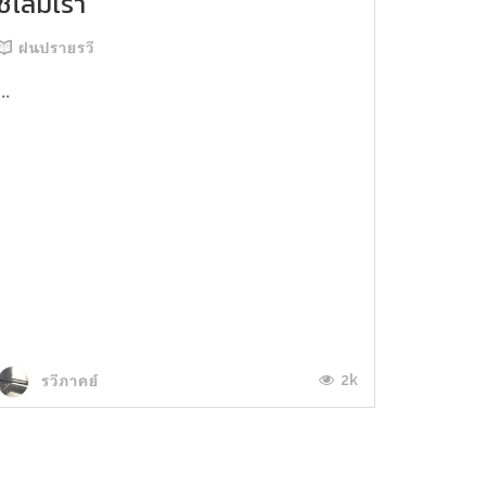
ชโลมเรา
ฝนปรายรวี
...
2k
รวีภาคย์