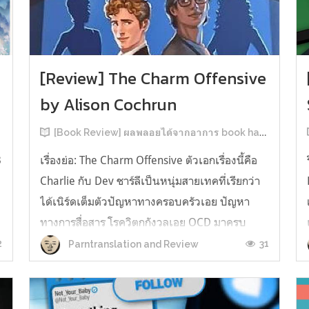
[Review] The Charm Offensive
by Alison Cochrun
[Book Review] ผลพลอยได้จากอาการ book hangover หลังอ่านสารพัน MM Romance
3
เรื่องย่อ: The Charm Offensive ตัวเอกเรื่องนี้คือ
Charlie กับ Dev ชาร์ลีเป็นหนุ่มสายเทคที่เรียกว่า
ได้เนิร์ดเต็มตัวปัญหาทางครอบครัวเอย ปัญหา
ทางการสื่อสาร โรควิตกกังวลเอย OCD มาครบ
เรียกได้ว่าครบองค์ประกอบความโอตะ เขาทั้งไม่
2
31
Parntranslation and Review
เชื่อในรักแท้ ไม่เคยมีความสัมพันธ์ในเชิงโรแมนติก
กับใคร หรืออาจเรียกว่าไม่เคยรู...