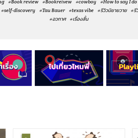
ng
#Book review
#Bookreivew
#cowboy
#How to say I do
#self-discovery
#Tau Bauer
#texas vibe
#รีวิวนิยายวาย
#รี
#อวกาศ
#เรื่องสั้น