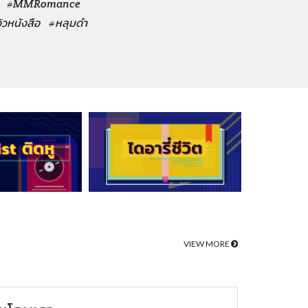
#MMRomance
วิวหนังสือ
#หลุมดำ
VIEW MORE