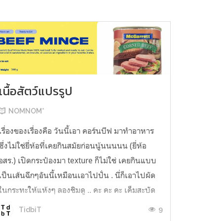
เนื้อสัตว์แปรรูป
NOMNOM*
เรื่องของเรื่องคือ วันนี้เอา คอร์นบีฟ มาทำอาหาร
ซึ่งไม่ใช่ยี่ห้อที่เคยกินสมัยก่อนนู้นนนนน (ยี่ห้อ
อสร.) เปิดกระป๋องมา texture ก็ไม่ใช่ เคยกินแบบ
เป็นเส้นฉีกๆอันนี้เหมือนเอาไปปั่น . นี่ก็เอาไปผัด
ในกระทะให้แห้งๆ ลองชิมดู .. คะ คะ คะ เค็มสะบัด
O o" ... แบบใช้โควต้ากินโซเดียมทั้งสัปดาห์
9
TidbiT
ต้องหาผักนึ่ง ...