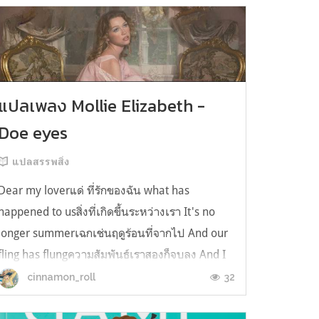
แปลเพลง Mollie Elizabeth -
Doe eyes
แปลสรรพสิ่ง
Dear my loverแด่ ที่รักของฉัน what has
happened to usสิ่งที่เกิดขึ้นระหว่างเรา It's no
longer summerเฉกเช่นฤดูร้อนที่จากไป And our
fling has flungความสัมพันธ์เราสองก็จบลง And I
still spin your recordsแต่ฉันยังเล่นเพลงโปรดของ
32
cinnamon_roll
คุณบนแผ่นเสียงไวนิล And You still feel like
homeในใจฉัน ตัวตนคุณก็ยังอบอ...