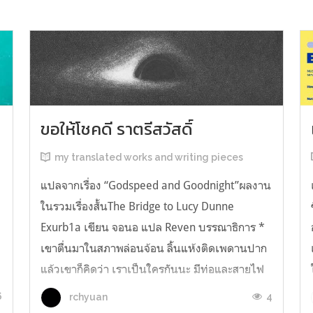
ขอให้โชคดี ราตรีสวัสดิ์
my translated works and writing pieces
แปลจากเรื่อง “Godspeed and Goodnight”ผลงาน
ในรวมเรื่องสั้นThe Bridge to Lucy Dunne
Exurb1a เขียน จอนอ แปล Reven บรรณาธิการ *
เขาตื่นมาในสภาพล่อนจ้อน ลิ้นแห้งติดเพดานปาก
แล้วเขาก็คิดว่า เราเป็นใครกันนะ มีท่อและสายไฟ
ง
อยู่ในตัว เกิดความรู้สึกอยากฉี่ และแม้ตัวเขาจะ
6
4
rchyuan
เหยียดตรง ก็มีแต่ความมืดมิดอยู่เบื้องหน้...