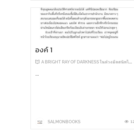
มาชิมดู โดยคิดว่าปมมันไม่น่าหนักเท่าThe
Restมั้ง??? 😂เรื่องย่อ: Noël หนุ่ม PR จ...
องค์ 1
A BRIGHT RAY OF DARKNESS ในห้วงมืดสนิทไม่มิดแสง
...
1
SALMONBOOKS