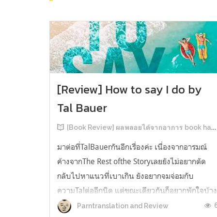
[Review] How to say I do by
Tal Bauer
[Book Review] ผลพลอยได้จากอาการ book hangover หลังอ่านสารพัน MM Romance
มาต่อที่TalBauerกันอีกเรื่องค่ะ เนื่องจากอารมณ์
ค้างจากThe Rest ofthe Storyเลยยังไม่อยากตัด
กลับไปหาแนวที่เบาเกิน ยังอยากจมจ่อมกับ
ความTalต่ออีกนิด แต่ขณะเดียวกันก็อยากพักใจบ้า
เลยหยิบแนวโรแมนติกดราม่าจ๋าๆอย่างเรื่องนี้ขึ้น
Parntranslation and Review