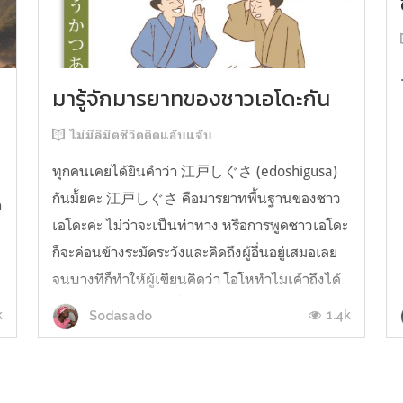
มารู้จักมารยาทของชาวเอโดะกัน
ไม่มีลิมิตชีวิตติดแอ๊บแจ๊บ
ทุกคนเคยได้ยินคำว่า 江戸しぐさ (edoshigusa)
กันมั้ยคะ 江戸しぐさ คือมารยาทพื้นฐานของชาว
า
เอโดะค่ะ ไม่ว่าจะเป็นท่าทาง หรือการพูดชาวเอโดะ
ก็จะค่อนข้างระมัดระวังและคิดถึงผู้อื่นอยู่เสมอเลย
จนบางทีก็ทำให้ผู้เขียนคิดว่า โอโหทำไมเค้าถึงได้
คิดถึงคนอื่นได้ขนาดนี้นะอยากรู้มั้ยคะว่าชาวเอโดะ
k
1.4k
Sodasado
มารยาทดีขนาดไหน มาลองอ่านกันได้เ...